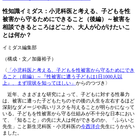
性知識イミダス：小児科医と考える、子どもを性
被害から守るためにできること（後編）～被害を
相談できるところはどこか、大人が心がけたいこ
とは何か？
イミダス編集部
（構成・文／加藤裕子）
〈
「小児科医と考える、子どもを性被害から守るためにでき
ること（前編）～『性被害に遭う子どもは1日1000人以
上』、まず現状を知ってほしい」
からのつづき〉
近年、さまざまな研究によって、子どもに対する性暴力
は、被害に遭った子どもたちのその後の人生を左右するほど
深刻なダメージや高いリスクを与えることが明らかになって
いる。子どもを性被害から守る仕組みが不十分な日本におい
て、「知ること」の先に大人は何ができるのか、「ふらいと
先生」こと新生児科医・小児科医の
今西洋介
先生にうかがい
ました。