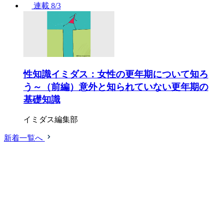
連載
8/3
性知識イミダス：女性の更年期について知ろ
う～（前編）意外と知られていない更年期の
基礎知識
イミダス編集部
新着一覧へ