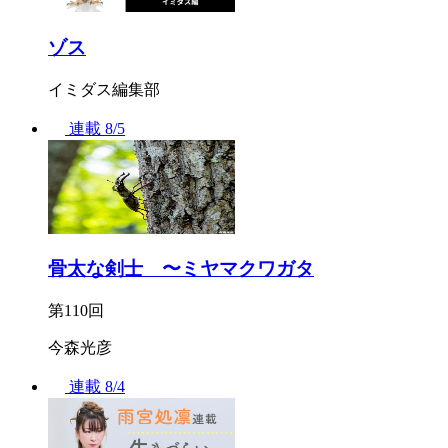
ゾス
イミダス編集部
連載
8/5
骨太な剣士 〜ミヤマクワガタ
第110回
今森光彦
連載
8/4