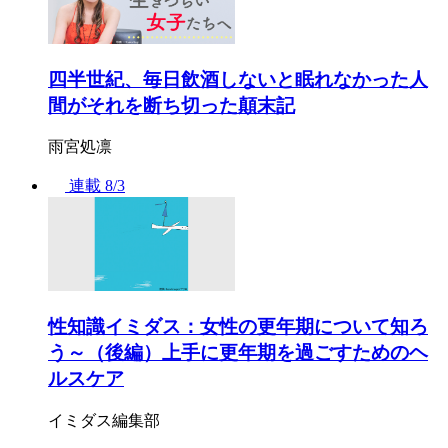
四半世紀、毎日飲酒しないと眠れなかった人
間がそれを断ち切った顛末記
雨宮処凛
連載
8/3
性知識イミダス：女性の更年期について知ろ
う～（後編）上手に更年期を過ごすためのヘ
ルスケア
イミダス編集部