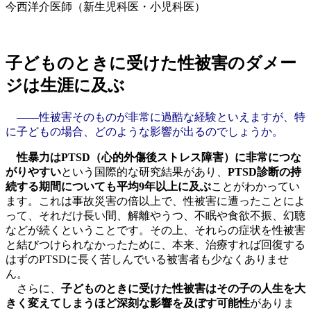
今西洋介医師（新生児科医・小児科医）
子どものときに受けた性被害のダメー
ジは生涯に及ぶ
――性被害そのものが非常に過酷な経験といえますが、特
に子どもの場合、どのような影響が出るのでしょうか。
性暴力はPTSD（心的外傷後ストレス障害）に非常につな
がりやすい
という国際的な研究結果があり、
PTSD診断の持
続する期間についても平均9年以上に及ぶ
ことがわかってい
ます。これは事故災害の倍以上で、性被害に遭ったことによ
って、それだけ長い間、解離やうつ、不眠や食欲不振、幻聴
などが続くということです。その上、それらの症状を性被害
と結びつけられなかったために、本来、治療すれば回復する
はずのPTSDに長く苦しんでいる被害者も少なくありませ
ん。
さらに、
子どものときに受けた性被害はその子の人生を大
きく変えてしまうほど深刻な影響を及ぼす可能性
がありま