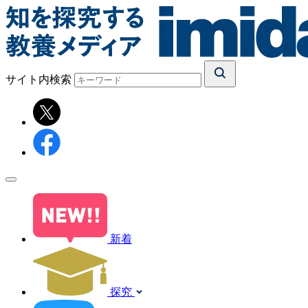
サイト内検索
新着
探究