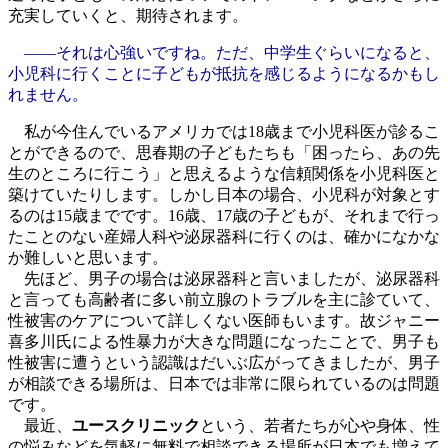
充実していくと、期待されます。
――それは心強いですね。ただ、中学生ぐらいになると、
小児科に行くことに子どもが抵抗を感じるようになるかもし
れません。
私が今住んでいるアメリカでは18歳まで小児科医が診るこ
とができるので、思春期の子どもたちも「困ったら、あの先
生のところに行こう」と思えるような信頼関係を小児科医と
築けていたりします。しかし日本の場合、小児科が対象とす
るのは15歳までです。16歳、17歳の子どもが、それまで行っ
たことのない産婦人科や泌尿器科に行くのは、確かになかな
か難しいと思います。
先ほど、男子の場合は泌尿器科と言いましたが、泌尿器科
と言っても高齢者に多い前立腺のトラブルを主に診ていて、
性被害のケアについて詳しくない医師もいます。故ジャニー
喜多川氏による性暴力が大きな問題になったことで、男子も
性被害に遭うという認識はだいぶ広がってきましたが、男子
が相談できる場所は、日本では非常に限られているのは問題
です。
最近、
ユースクリニック
という、若者たちが心や身体、性
の悩みなどを気軽に無料で相談できる場所が日本でも増えて