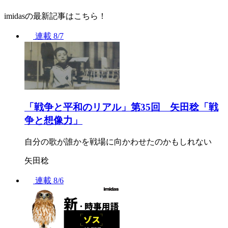
imidasの最新記事はこちら！
連載
8/7
「戦争と平和のリアル」第35回 矢田稔「戦
争と想像力」
自分の歌が誰かを戦場に向かわせたのかもしれない
矢田稔
連載
8/6