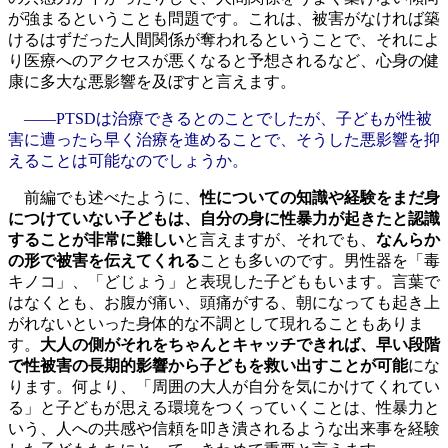
が強まるということも問題です。これは、被害がなければ築
けるはずだった人間関係が奪われるということで、それによ
り医療へのアクセスが悪くなると予想されるなど、心身の健
康に多大な悪影響を及ぼすと言えます。
――PTSDは治療できるとのことでしたが、子どもが性被
害に遭ったら早く治療を進めることで、そうした悪影響を抑
えることは可能なのでしょうか。
前編でも述べたように、
性についての知識や経験をまだ身
につけていない子どもは、自分の身に性暴力が起きたと認識
することが非常に難しい
と言えますが、それでも、
なんらか
の形で被害を伝えてくれる
ことも多いのです。男性器を「毒
キノコ」、「どじょう」と表現した子どももいます。言葉で
はなくとも、お腹が痛い、頭痛がする、朝になっても起き上
がれないといった身体的な不調として現れることもありま
す。
大人の側がそれをちゃんとキャッチできれば、早い段階
で性被害の長期的影響から子どもを救い出すことが可能
にな
ります。何より、「周囲の大人が自分を気にかけてくれてい
る」と子どもが思える環境をつくっていくことは、性暴力と
いう、人への共感や信頼を叩き潰されるような出来事を経験