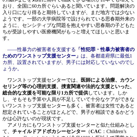
おり、全国に60カ所ぐらいあると聞いています。問題解決の
入り口になり得ると期待していますが、まだ地方では少ない
ようです。一部の大学病院等で設けられている思春期外来の
ように、センシティブな問題を抱えやすい思春期の子どもた
ちが受診しやすい医療機関がもっと増えてほしいと思いま
す。
――性暴力の被害者を支援する
「性犯罪・性暴力被害者の
ためのワンストップ支援センター」
は、各都道府県に最低1
カ所、設置されていますが、男子には対応していないのでし
ょうか。
ワンストップ支援センターでは、
医師による治療、カウン
セリング等の心理的支援、捜査関連や法的な支援といった、
総合的な支援を可能な限り1カ所で提供
しています。しか
し、そもそも予算や人員が不足していて十分なケアができな
いワンストップ支援センターも多く、被害者は女性であると
想定されていることがほとんどで、男子が相談できるかどう
かは心許ないのが現状です。
アメリカにもワンストップ支援センターと似た仕組みとし
て、
チャイルドアドボカシーセンター
（
CAC
：Children’s