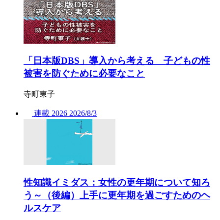
「日本版DBS」導入から考える 子どもの性
被害を防ぐために必要なこと
寺町東子
連載
2026
2026/
8/3
性知識イミダス：女性の更年期について知ろ
う～（後編）上手に更年期を過ごすためのヘ
ルスケア