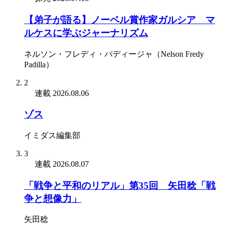
【弟子が語る】ノーベル賞作家ガルシア゠マ
ルケスに学ぶジャーナリズム
ネルソン・フレディ・パディージャ（Nelson Fredy
Padilla）
2
連載
2026.08.06
ゾス
イミダス編集部
3
連載
2026.08.07
「戦争と平和のリアル」第35回 矢田稔「戦
争と想像力」
矢田稔