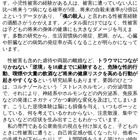
す。小児性被害の経験がある人は、被害に遭っていない人に
比べ将来うつ病になる確率が5倍、将来の自殺未遂率が2倍以
上というデータがあり、
「魂の殺人」
と言われる性被害経験
の過酷さがうかがえます。メンタル面だけではなく、性被害
は子どもの将来の身体の健康にも大きなダメージを与えま
す。多数の研究から、生活習慣病の発症、肥満、がん、心臓
や肝臓などの病気の発症率が高くなることが明らかになって
います。
性被害も含めた虐待や両親の離婚など、
トラウマにつなが
りかねない「逆境」を18歳までに経験すると、危険な性的行
動、喫煙や大量の飲酒など将来の健康リスクを高める行動が
起きやすくなる
という研究結果もあります。要因のひとつ
は、コルチゾールという「ストレスホルモン」の分泌増加
で、それにより、神経系やホルモンなどの内分泌系、免疫系
などの発達にネガティブかつ劇的な変化を及ぼしてしまいま
す。こうした逆境体験は脳にも損傷を与え、いつもボーッと
している、何を考えているかわからない、注意散漫、集中で
きないなどの症状を生み出すこともわかっています。
私の専門である公衆衛生の視点を付け加えると、子どもの
ときに性被害に遭うと、自己肯定感が低くなったり、他者へ
の共感力が下がったりして、人間関係をうまく築けない傾向