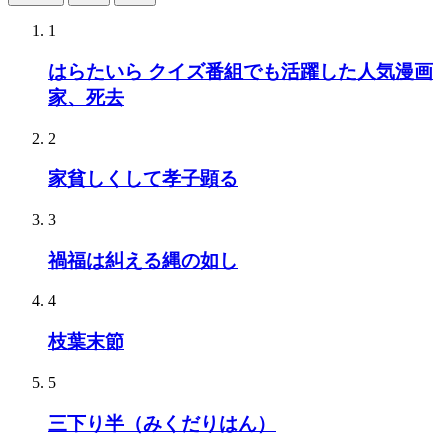
1
はらたいら クイズ番組でも活躍した人気漫画
家、死去
2
家貧しくして孝子顕る
3
禍福は糾える縄の如し
4
枝葉末節
5
三下り半（みくだりはん）