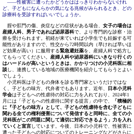
――性被害に遭ったかどうかははっきりわからないけれ
ど、子どもになんらかの気になる兆候がみられるとき、どの
診療科を受診すればいいでしょうか。
腟や肛門の傷、炎症などの症状がある場合、
女子の場合は
産婦人科、男子であれば泌尿器科
で、より専門的な診察・治
療を受けられます。初経が来ていれば小学生でも妊娠する可
能性がありますので、性交から72時間以内（早ければ早いほ
ど効果が高い）に服用する
緊急避妊薬
を、産婦人科で処方し
てもらってください。
産婦人科や泌尿器科にいきなり行くの
はハードルが高いというときは、かかりつけの小児科医に相
談
し、連携している地域の医療機関を紹介してもらうとよい
でしょう。
小児科医は子どもの身体を診る専門家というだけではな
く、子どもの味方、代弁者でもあります。近年、
日本小児科
学会
は子どもへの性虐待の対応に力を入れており、2024年1
月には「子どもへの性虐待に関する提言」の中で、
「積極的
に『子どもの味方』として、子どもの性虐待を含む子どもに
関わる全ての権利侵害について発信すると同時に、全ての小
児科医がこの問題に関して適切に対応できるよう」力を入れ
ていくと宣言
しています。今後、日本の小児科で、性被害に
遭った子どもへの対応についてのトレーニングなどがさらに