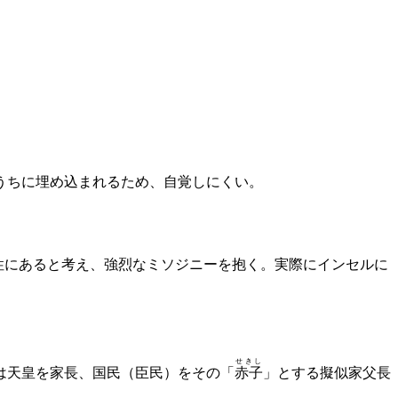
うちに埋め込まれるため、自覚しにくい。
原因は女性にあると考え、強烈なミソジニーを抱く。実際にインセルに
せきし
は天皇を家長、国民（臣民）をその「
赤子
」とする擬似家父長