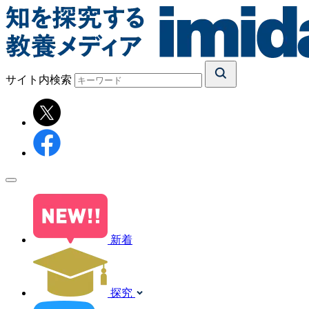
サイト内検索
新着
探究