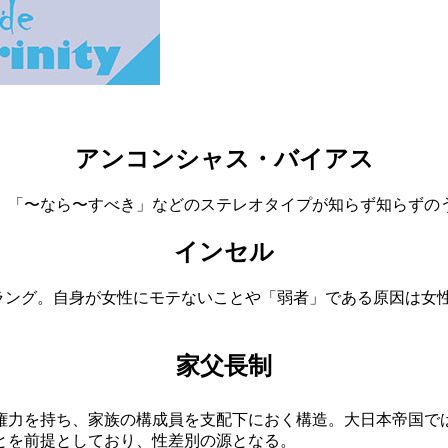
アンコンシャス・バイアス
」「〜なら〜すべき」などのステレオタイプが知らず知らずの
インセル
を略したネットスラング。自身が女性にモテないことや「弱者」である
家父長制
権力を持ち、家族の構成員を支配下におく構造。大日本帝国で
とを前提としており、性差別の源となる。