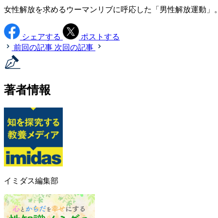
女性解放を求めるウーマンリブに呼応した「男性解放運動」
シェアする
ポストする
前回の記事
次回の記事
著者情報
イミダス編集部