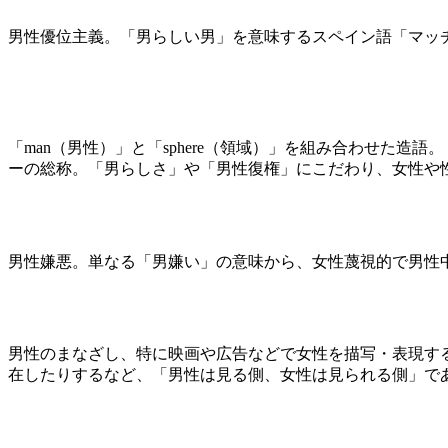
男性優位主義。「男らしい男」を意味するスペイン語「マッ
「man（男性）」と「sphere（領域）」を組み合わせた
ーの総称。「男らしさ」や「男性復権」にこだわり、女性や
男性嫌悪。単なる「男嫌い」の意味から、女性蔑視的で男性
男性のまなざし、特に映画や広告などで女性を描写・表現す
在したりするなど、「男性は見る側、女性は見られる側」で