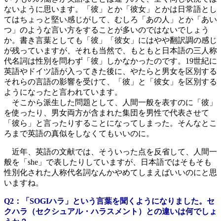
ないように思います。「彼」とか「彼女」とかは日常語とし
てはちょっと堅い感じがして、むしろ「あの人」とか「あい
つ」のような言い方をすることが多いのではないでしょう
か。書き言葉としても「彼」「彼女」にはやや翻訳調の感じ
が残っていますが、それも当然で、もともと日本語の三人称
代名詞は性別を問わず「彼」しかなかったのです。19世紀に
英語やドイツ語が入ってきた後に、やたらと男女を区別する
それらの言語の影響を受けて、「彼」と「彼女」を区別する
ようになったと言われています。
そこから派生した問題として、人間一般を表すのに「彼」
を使ったり、男女両方が含まれた集団を男性で代表させて
「彼ら」と言ったりすることになってしまった。そんなとこ
ろまで英語の真似をしなくてもいいのに。
近年、英語の文献では、そういった点を反省して、人間一
般を「she」で表したりしていますが、日本語ではそもそも
性別化された人称代名詞なんかやめてしまえばいいのにと思
いますね。
Q2：「SOGIハラ」という言葉を聞くようになりました。セ
クハラ（セクシュアル・ハラスメント）との違いは何でしょ