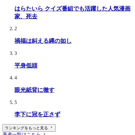
はらたいら クイズ番組でも活躍した人気漫画
家、死去
2
禍福は糾える縄の如し
3
平身低頭
4
眼光紙背に徹す
5
李下に冠を正さず
ランキングをもっと見る
著者一覧はこちら