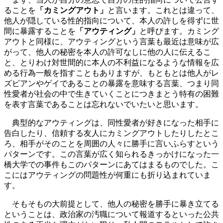
ることを
「カミングアウト」
と言います。これとは違って、
他人が隠している性的指向について、本人の許しを得ずに世
間に暴露することを
「アウティング」
と呼びます。カミング
アウトと同様に、アウティングという言葉も最近は意味が広
がって、他人の秘密を本人の許可なしに他の人に伝えるこ
と、とりわけ対世間的に本人の不利益になるような情報を広
める行為一般を指すこともありますが、もともとは他人がレ
ズビアンやゲイであることの暴露を意味する言葉、つまり同
性愛者が社会の中で生きていくことにつきまとう特有の困難
を表す言葉であることは忘れないでいたいと思います。
典型的なアウティングは、同性愛者が好きになった相手に
告白したり、信頼する友人にカミングアウトしたりしたとこ
ろ、相手がそのことを周囲の人々に勝手に言いふらすという
パターンです。この言葉が広く知られるきっかけになった
一
橋大学での事件
もこのパターンにあてはまるものでした。こ
こにはアウティングの問題性が何重にも折り込まれていま
す。
そもそもの大前提として、他人の秘密を勝手に暴き立てる
ということは、政治家の汚職について報道するといった公共