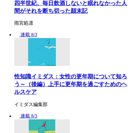
四半世紀、毎日飲酒しないと眠れなかった人
間がそれを断ち切った顛末記
雨宮処凛
連載
8/3
性知識イミダス：女性の更年期について知ろ
う～（後編）上手に更年期を過ごすためのヘ
ルスケア
イミダス編集部
連載
8/3