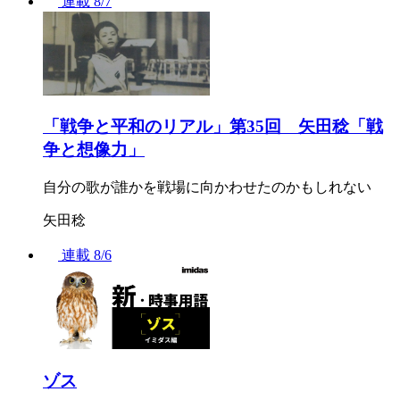
連載
8/7
「戦争と平和のリアル」第35回 矢田稔「戦
争と想像力」
自分の歌が誰かを戦場に向かわせたのかもしれない
矢田稔
連載
8/6
ゾス