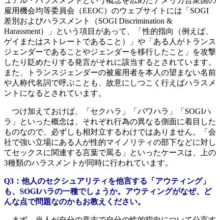
ュアル・ハラスメントという概念を広めたアメリカ合衆国の
雇用機会均等委員会（EEOC）のウェブサイトには「SOGI
差別およびハラスメント（SOGI Discrimination &
Harassment）」という項目があって、「性的指向（例えば、
ゲイまたはストレートであること）」や「ある人がトランス
ジェンダーであることやジェンダーを移行したこと」を攻撃
したり貶めたりする発言がそれに該当するとされています。
また、トランスジェンダーの被雇用者を本人の望まない名前
や人称代名詞で呼ぶことも、故意にしつこく行えばハラスメ
ントになるとされています。
つけ加えておけば、「セクハラ」「パワハラ」「SOGIハ
ラ」といった概念は、それぞれ行為の異なる側面に着目した
ものなので、必ずしも相対立するわけではありません。「会
社で強い立場にある人が性的マイノリティの部下などに対し
てセックスに関連する言葉で罵る」といったケースは、上の
3種類のハラスメントが同時に行われています。
Q3：他人のセクシュアリティを他言する「アウティング」
も、SOGIハラの一種でしょうか。アウティングがなぜ、ど
んな点で問題なのかもお教えください。
まず、当人が自分の意志で自分の性的指向について公言す