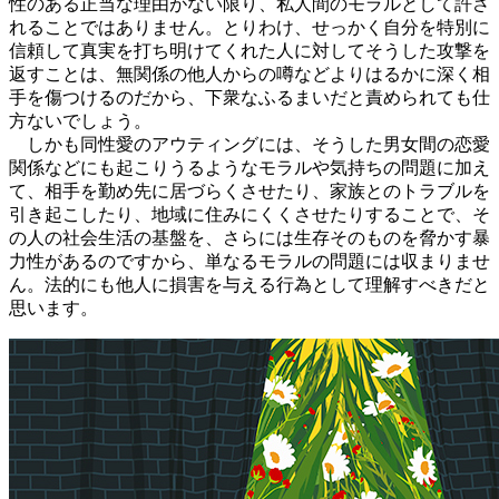
性のある正当な理由がない限り、私人間のモラルとして許さ
れることではありません。とりわけ、せっかく自分を特別に
信頼して真実を打ち明けてくれた人に対してそうした攻撃を
返すことは、無関係の他人からの噂などよりはるかに深く相
手を傷つけるのだから、下衆なふるまいだと責められても仕
方ないでしょう。
しかも同性愛のアウティングには、そうした男女間の恋愛
関係などにも起こりうるようなモラルや気持ちの問題に加え
て、相手を勤め先に居づらくさせたり、家族とのトラブルを
引き起こしたり、地域に住みにくくさせたりすることで、そ
の人の社会生活の基盤を、さらには生存そのものを脅かす暴
力性があるのですから、単なるモラルの問題には収まりませ
ん。法的にも他人に損害を与える行為として理解すべきだと
思います。