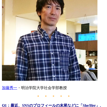
加藤秀一
・明治学院大学社会学部教授
＊ ＊ ＊ ＊ ＊
Q1：最近、SNSのプロフィールの末尾などに「She/Her」、