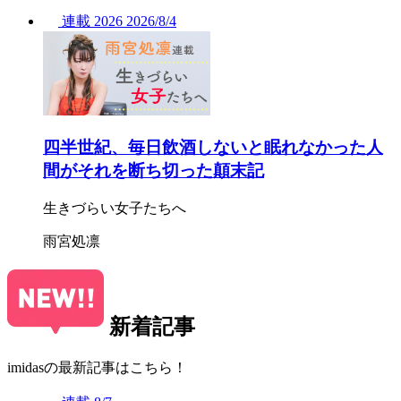
連載
2026
2026/
8/4
四半世紀、毎日飲酒しないと眠れなかった人
間がそれを断ち切った顛末記
生きづらい女子たちへ
雨宮処凛
新着記事
imidasの最新記事はこちら！