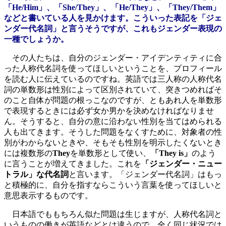
「He/Him」、「She/They」、「He/They」、「They/Them」
などと書いている人を見かけます。こういった表記を「ジェ
ンダー代名詞」と言うそうですが、これもジェンダー表現の
一種でしょうか。
その人たちは、自分のジェンダー・アイデンティティに合
った人称代名詞を使ってほしいということを、プロフィール
を読む人に伝えているのですね。英語では三人称の人称代名
詞の単数形は性別によって区別されていて、突きつめればそ
のこと自体が問題の根っこなのですが、ともあれ人を単数形
で表現するときには必ず女か男かを決めなければなりませ
ん。そうすると、自分の意に沿わない性別を当てはめられる
人も出てきます。そうした問題をなくすために、対象者の性
別がわからないときや、そもそも性別を明示したくないとき
には複数形の
They
を単数形として使い、
「They is」
のよう
に言うことが増えてきました。これを
「ジェンダー・ニュー
トラル」な代名詞
と言います。「ジェンダー代名詞」はもっ
と積極的に、自分を指すならこういう言葉を使ってほしいと
意思表示するものです。
日本語でももちろん似た問題は生じますが、人称代名詞と
いうものの働きが英語などとは違うので、全く同じ状況では