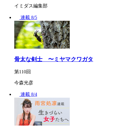
イミダス編集部
連載
8/5
骨太な剣士 〜ミヤマクワガタ
第110回
今森光彦
連載
8/4