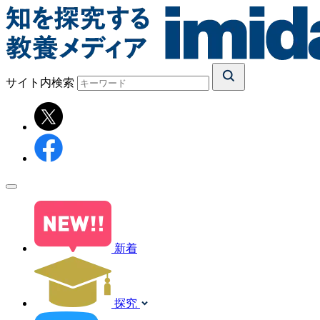
サイト内検索
新着
探究