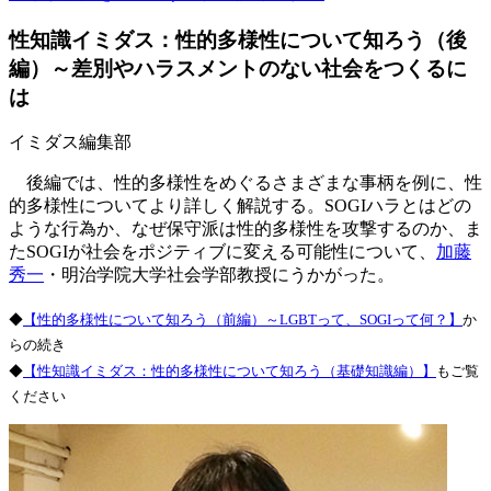
性知識イミダス：性的多様性について知ろう（後
編）～差別やハラスメントのない社会をつくるに
は
イミダス編集部
後編では、性的多様性をめぐるさまざまな事柄を例に、性
的多様性についてより詳しく解説する。SOGIハラとはどの
ような行為か、なぜ保守派は性的多様性を攻撃するのか、ま
たSOGIが社会をポジティブに変える可能性について、
加藤
秀一
・明治学院大学社会学部教授にうかがった。
◆
【性的多様性について知ろう（前編）～LGBTって、SOGIって何？】
か
らの続き
◆
【性知識イミダス：性的多様性について知ろう（基礎知識編）】
もご覧
ください