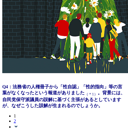
Q4：法務省の人権冊子から「性自認」「性的指向」等の言
葉がなくなったという報道がありました
。背景には、
（＊1）
自民党保守派議員の誤解に基づく主張があるとしています
が、なぜこうした誤解が生まれるのでしょうか。
1
2