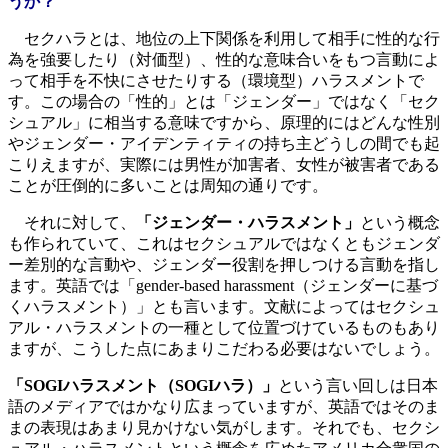
うか？
セクハラとは、地位の上下関係を利用して相手に性的な行
為を強要したり（対価型）、性的な意味合いをもつ言動によ
って相手を不快にさせたりする（環境型）ハラスメントで
す。この場合の「性的」とは「ジェンダー」ではなく「セク
シュアル」に相当する意味ですから、原理的にはどんな性別
やジェンダー・アイデンティティの持ち主どうしの間でも起
こりえますが、実際には男性が加害者、女性が被害者である
ことが圧倒的に多いことは周知の通りです。
それに対して、
「ジェンダー・ハラスメント」
という概念
も作られていて、これはセクシュアルではなくともジェンダ
ー差別的な言動や、ジェンダー役割を押しつける言動を指し
ます。英語では「gender-based harassment（ジェンダーに基づ
くハラスメント）」とも言います。文献によってはセクシュ
アル・ハラスメントの一種として位置づけているものもあり
ますが、こうした点にあまりこだわる必要はないでしょう。
「SOGIハラスメント（SOGIハラ）」
という言い回しは日本
語のメディアではかなり広まっていますが、英語ではそのま
まの表現はあまり見かけない気がします。それでも、セクシ