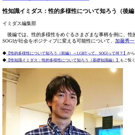
性知識イミダス：性的多様性について知ろう（後編
イミダス編集部
後編では、性的多様性をめぐるさまざまな事柄を例に、性的
SOGIが社会をポジティブに変える可能性について、
加藤秀一
◆
【性的多様性について知ろう（前編）～LGBTって、SOGIって何？】
から
◆
【性知識イミダス：性的多様性について知ろう（基礎知識編）】
もご覧