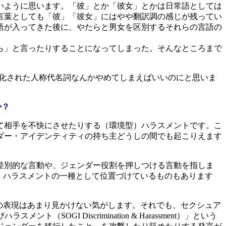
いように思います。「彼」とか「彼女」とかは日常語としては
言葉としても「彼」「彼女」にはやや翻訳調の感じが残ってい
語が入ってきた後に、やたらと男女を区別するそれらの言語の
ら」と言ったりすることになってしまった。そんなところまで
別化された人称代名詞なんかやめてしまえばいいのにと思いま
か？
て相手を不快にさせたりする（環境型）ハラスメントです。こ
ダー・アイデンティティの持ち主どうしの間でも起こりえます
差別的な言動や、ジェンダー役割を押しつける言動を指しま
シュアル・ハラスメントの一種として位置づけているものもあります
の表現はあまり見かけない気がします。それでも、セクシュア
I Discrimination & Harassment）」という