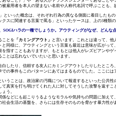
であること）」や「ある人がトランスジェンダーであることや
の被雇用者を本人の望まない名前や人称代名詞で呼ぶことも、
ラ」といった概念は、それぞれ行為の異なる側面に着目したも
ックスに関連する言葉で罵る」といったケースは、上の3種類
、SOGIハラの一種でしょうか。アウティングがなぜ、どんな
ることを
「カミングアウト」
と言います。これとは違って、他
トと同様に、アウティングという言葉も最近は意味が広がって
般を指すこともありますが、もともとは他人がレズビアンやゲ
ることは忘れないでいたいと思います。
白したり、信頼する友人にカミングアウトしたりしたところ
学での事件
もこのパターンにあてはまるものでした。ここには
いうことは、政治家の汚職について報道するといった公共性
して真実を打ち明けてくれた人に対してそうした攻撃を返すこ
しょう。
係などにも起こりうるようなモラルや気持ちの問題に加えて
の社会生活の基盤を、さらには生存そのものを脅かす暴力性が
。