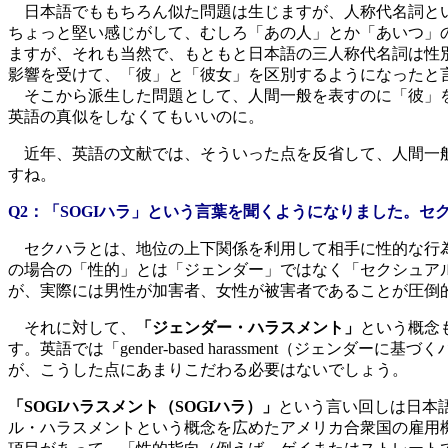
日本語でももちろん似た問題は生じますが、人称代名詞とい
ちょっと堅い感じがして、むしろ「あの人」とか「あいつ」
ますが、それも当然で、もともと日本語の三人称代名詞は性
影響を受けて、「彼」と「彼女」を区別するようになったと
そこから派生した問題として、人間一般を表すのに「彼」を
英語の真似をしなくてもいいのに。
近年、英語の文献では、そういった点を反省して、人間一般
すね。
Q2：「SOGIハラ」という言葉を聞くようになりました。
セクハラとは、地位の上下関係を利用して相手に性的な行為
の場合の「性的」とは「ジェンダー」ではなく「セクシュア
が、実際には男性が加害者、女性が被害者であることが圧倒
それに対して、
「ジェンダー・ハラスメント」
という概念
す。英語では「gender-based harassment（
が、こうした点にあまりこだわる必要はないでしょう。
「SOGIハラスメント（SOGIハラ）」
という言い回しは日本
ル・ハラスメントという概念を広めたアメリカ合衆国の雇用機会均等委員会