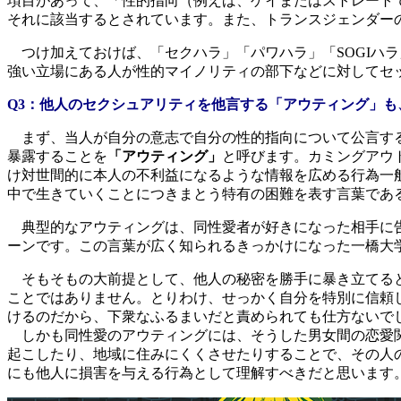
項目があって、「性的指向（例えば、ゲイまたはストレート
それに該当するとされています。また、トランスジェンダー
つけ加えておけば、「セクハラ」「パワハラ」「SOGIハ
強い立場にある人が性的マイノリティの部下などに対してセ
Q3：他人のセクシュアリティを他言する「アウティング」も
まず、当人が自分の意志で自分の性的指向について公言す
暴露することを
「アウティング」
と呼びます。カミングアウ
け対世間的に本人の不利益になるような情報を広める行為一
中で生きていくことにつきまとう特有の困難を表す言葉であ
典型的なアウティングは、同性愛者が好きになった相手に告
ーンです。この言葉が広く知られるきっかけになった
一橋大
そもそもの大前提として、他人の秘密を勝手に暴き立てると
ことではありません。とりわけ、せっかく自分を特別に信頼
けるのだから、下衆なふるまいだと責められても仕方ないで
しかも同性愛のアウティングには、そうした男女間の恋愛関
起こしたり、地域に住みにくくさせたりすることで、その人
にも他人に損害を与える行為として理解すべきだと思います