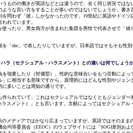
うものの働きが英語などとは違うので、全く同じ状況ではな
のような言い方をすることが多いのではないでしょうか。書き
別を問わず「彼」しかなかったのです。19世紀に英語やドイツ
言われています。
使ったり、男女両方が含まれた集団を男性で代表させて「彼
を「she」で表したりしていますが、日本語ではそもそも性
セクハラ（セクシュアル・ハラスメント）との違いは何でしょう
を強要したり（対価型）、性的な意味合いをもつ言動によっ
ル」に相当する意味ですから、原理的にはどんな性別やジェン
的に多いことは周知の通りです。
も作られていて、これはセクシュアルではなくともジェンダー
ジェンダーに基づくハラスメント）」とも言います。文献によってはセク
語のメディアではかなり広まっていますが、英語ではそのまま
（EEOC）のウェブサイトには「SOGI差別およびハラスメント（SOG