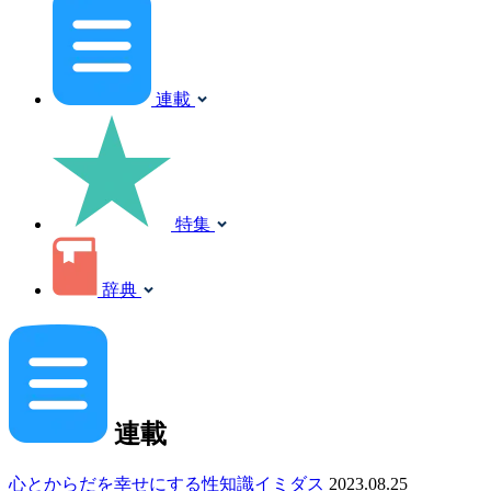
連載
特集
辞典
連載
心とからだを幸せにする性知識イミダス
2023.08.25