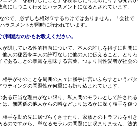
ジェンダーを移行したこと」を攻撃したり貶めたりする発言が
故意にしつこく行えばハラスメントになるとされています。
のなので、必ずしも相対立するわけではありません。「会社で
のハラスメントが同時に行われています。
点で問題なのかもお教えください。
人が隠している性的指向について、本人の許しを得ずに世間に
、他人の秘密を本人の許可なしに他の人に伝えること、とりわ
イであることの暴露を意味する言葉、つまり同性愛者が社会の
、相手がそのことを周囲の人々に勝手に言いふらすというパタ
アウティングの問題性が何重にも折り込まれています。
のある正当な理由がない限り、私人間のモラルとして許される
とは、無関係の他人からの噂などよりはるかに深く相手を傷つ
、相手を勤め先に居づらくさせたり、家族とのトラブルを引き
あるのですから、単なるモラルの問題には収まりません。法的