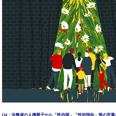
Q4：法務省の人権冊子から「性自認」「性的指向」等の言