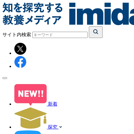
サイト内検索
新着
探究