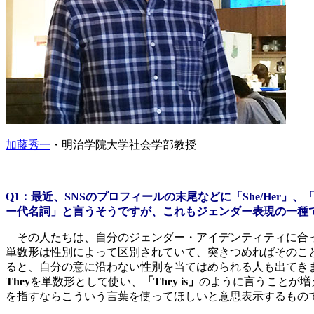
加藤秀一
・明治学院大学社会学部教授
Q1：最近、SNSのプロフィールの末尾などに「She/Her」、「H
ー代名詞」と言うそうですが、これもジェンダー表現の一種
その人たちは、自分のジェンダー・アイデンティティに合っ
単数形は性別によって区別されていて、突きつめればそのこ
ると、自分の意に沿わない性別を当てはめられる人も出てき
They
を単数形として使い、
「They is」
のように言うことが増
を指すならこういう言葉を使ってほしいと意思表示するもの