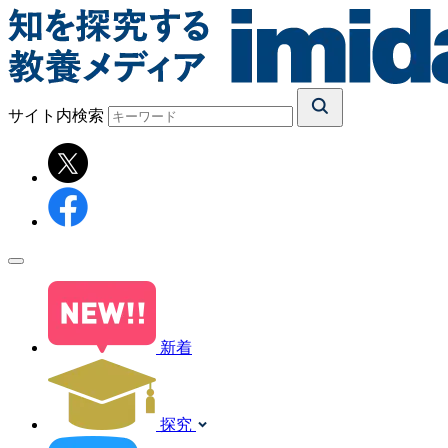
サイト内検索
新着
探究