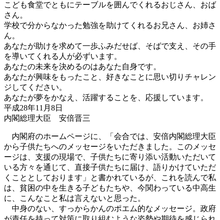
こども食堂でともにテーブルを囲んでくれるおじさん、おば
さん。
学校で分からなかった勉強を助けてくれるお兄さん、お姉さ
ん。
あなたが助けを求めて一歩ふみだせば、そばで支え、その手
を導いてくれる人が必ずいます。
あなたの未来を決めるのはあなた自身です。
あなたが興味をもったこと、好きなことに思い切りチャレン
ジしてください。
あなたが夢をかなえ、活躍することを、応援しています。
平成28年11月8日
内閣総理大臣 安倍晋三
内閣府のホームページに、「会合では、安倍内閣総理大臣
から子供たちへのメッセージをいただきました。このメッセ
ージは、支援の現場で、子供たちに寄り添い活動いただいて
いる方々を通じて、直接子供たちに届け、語りかけていただ
くこととしております」と書かれているが、これを読んで私
は、貧困の中を生きる子どもたちや、今関わっている中高生
に、こんなこと私は言えないと思った。
中身のない、すっからかんのポエム的なメッセージ。政府
が責任を持って対策に取り組むような姿勢や期待を感じられ