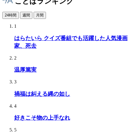
ことばランキング
24時間
週間
月間
1
はらたいら クイズ番組でも活躍した人気漫画
家、死去
2
温厚篤実
3
禍福は糾える縄の如し
4
好きこそ物の上手なれ
5