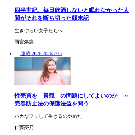
四半世紀、毎日飲酒しないと眠れなかった人
間がそれを断ち切った顛末記
生きづらい女子たちへ
雨宮処凛
連載
2026
2026/
7/15
性売買を「景観」の問題にしてよいのか ～
売春防止法の保護法益を問う
バカなフリして生きるのやめた
仁藤夢乃