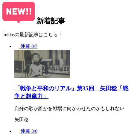
新着記事
imidasの最新記事はこちら！
連載
8/7
「戦争と平和のリアル」第35回 矢田稔「戦
争と想像力」
自分の歌が誰かを戦場に向かわせたのかもしれない
矢田稔
連載
8/6