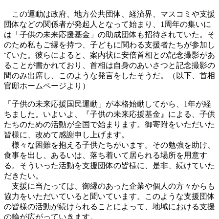
この運動は政府、地方公共団体、経済界、マスコミや支援
団体などの関係者が発起人となって始まり、1周年の集いに
は「子供の未来応援基金」の助成団体も招待されていた。そ
のため私もご縁を持つ、子どもに関わる支援者たちが参加し
ていた。彼らによると、案内状に安倍首相との記念撮影があ
ることが書かれており、首相は自身のあいさつと記念撮影の
間のみ出席し、このような発言をしたそうだ。（以下、首相
官邸ホームページより）
「子供の未来応援国民運動」が本格始動してから、1年が経
ちました。いよいよ、『子供の未来応援基金』による、子供
たちのための活動が全国で始まります。御寄附をいただいた
皆様に、改めて感謝申し上げます。
様々な困難を抱える子供たちがいます。その勉強を助け、
食事を出し、あるいは、落ち着いて居られる場所を用意す
る。そういった活動を支援団体の皆様に、是非、続けていた
だきたい。
支援に当たっては、御縁のあった企業や個人の方々からも
協力をいただいていると聞いています。このような支援団体
の皆様の活動が続けられることによって、地域における支援
の輪が広がっていきます。