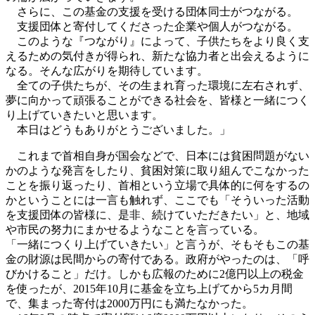
さらに、この基金の支援を受ける団体同士がつながる。
支援団体と寄付してくださった企業や個人がつながる。
このような『つながり』によって、子供たちをより良く支
えるための気付きが得られ、新たな協力者と出会えるように
なる。そんな広がりを期待しています。
全ての子供たちが、その生まれ育った環境に左右されず、
夢に向かって頑張ることができる社会を、皆様と一緒につく
り上げていきたいと思います。
本日はどうもありがとうございました。」
これまで首相自身が国会などで、日本には貧困問題がない
かのような発言をしたり、貧困対策に取り組んでこなかった
ことを振り返ったり、首相という立場で具体的に何をするの
かということには一言も触れず、ここでも「そういった活動
を支援団体の皆様に、是非、続けていただきたい」と、地域
や市民の努力にまかせるようなことを言っている。
「一緒につくり上げていきたい」と言うが、そもそもこの基
金の財源は民間からの寄付である。政府がやったのは、「呼
びかけること」だけ。しかも広報のために2億円以上の税金
を使ったが、2015年10月に基金を立ち上げてから5カ月間
で、集まった寄付は2000万円にも満たなかった。