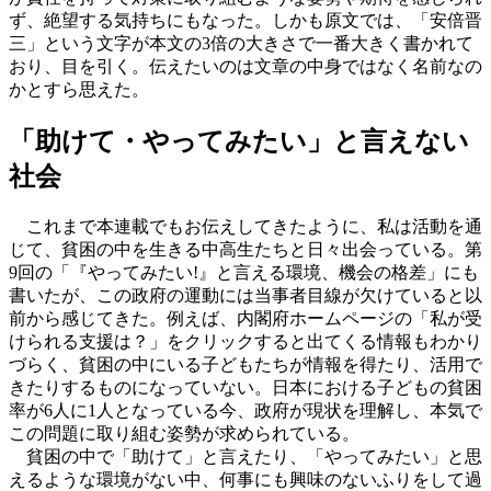
ず、絶望する気持ちにもなった。しかも原文では、「安倍晋
三」という文字が本文の3倍の大きさで一番大きく書かれて
おり、目を引く。伝えたいのは文章の中身ではなく名前なの
かとすら思えた。
「助けて・やってみたい」と言えない
社会
これまで本連載でもお伝えしてきたように、私は活動を通
じて、貧困の中を生きる中高生たちと日々出会っている。第
9回の「『やってみたい!』と言える環境、機会の格差」にも
書いたが、この政府の運動には当事者目線が欠けていると以
前から感じてきた。例えば、内閣府ホームページの「私が受
けられる支援は？」をクリックすると出てくる情報もわかり
づらく、貧困の中にいる子どもたちが情報を得たり、活用で
きたりするものになっていない。日本における子どもの貧困
率が6人に1人となっている今、政府が現状を理解し、本気で
この問題に取り組む姿勢が求められている。
貧困の中で「助けて」と言えたり、「やってみたい」と思
えるような環境がない中、何事にも興味のないふりをして過