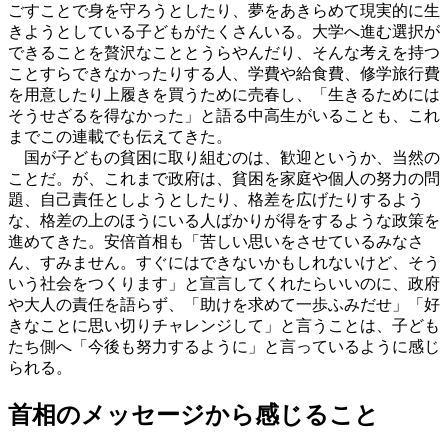
ごすことで身を守ろうとしたり、夢をあきらめて現実的に生
きようとしている子どもがたくさんいる。大学へ進む選択が
できることを贅沢なこととうらやんだり、そんな考えを持つ
ことすらできなかったりする人、学費や給食費、修学旅行費
を用意したり上履きを買うために売春し、「生きるためには
そうせざるを得なかった」と語る中高生がいることも、これ
までこの連載でも伝えてきた。
国が子どもの貧困に取り組むのは、歓迎というか、当然の
ことだ。が、これまで政府は、貧困を家庭や個人の努力の問
題、自己責任としようとしたり、格差を広げたりするよう
な、格差の上のほうにいる人ばかりが得をするような政策を
進めてきた。安倍首相も「苦しい思いをさせているみなさ
ん、すみません。すぐにはできないかもしれないけど、そう
いう社会をつくります」と宣言してくれたらいいのに、政府
や大人の責任を語らず、「助けを求めて一歩ふみだせ」「好
きなことに思い切りチャレンジして」と言うことは、子ども
たち側へ「今後も努力するように」と言っているように感じ
られる。
首相のメッセージから感じること