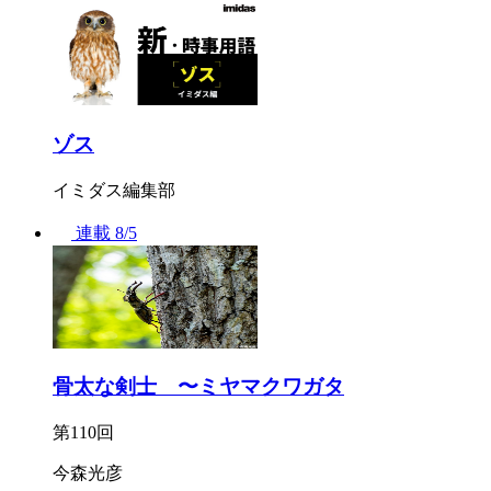
ゾス
イミダス編集部
連載
8/5
骨太な剣士 〜ミヤマクワガタ
第110回
今森光彦