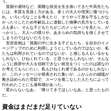
う。
貧困や虐待など、困難な状況を生き抜いてきた中高生たち
には、本質を見抜く力がある。多くの大人や現実に傷つけら
れ、いろいろなことを考えたり、そうやって身を守るしかな
かったりしたため年齢以上に達観した物事の見方をしている
人も多い。そんな子どもたちがこのメッセージを見たら、が
っかりし、大人への憤りや、あきらめの気持ちを強くさせて
しまうのではないだろうか。
安倍首相は「貧困の中に生きる子どもたち」を自分のイメ
ージアップのために利用しようとしているのではないか、私
たちは利用されているのではないか、と感じる人もいるかも
しれない。ひねくれている、と思うかもしれないが、そんな
ふうに政府や大人を信頼できない状況をつくったのは誰なの
か考えてもらいたい。私もひねくれ者であるのかもしれない
が、このメッセージが発表された集いが、ふかふかの絨毯が
敷き詰められた官邸で、スーツを着こなした人たちによって
行われたことにも違和感があった。
「変わらないなあ」「降りてきてほしいなあ」と思ったもの
だ。
資金はまだまだ足りていない