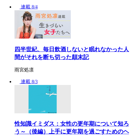
連載
8/4
四半世紀、毎日飲酒しないと眠れなかった人
間がそれを断ち切った顛末記
雨宮処凛
連載
8/3
性知識イミダス：女性の更年期について知ろ
う～（後編）上手に更年期を過ごすためのヘ