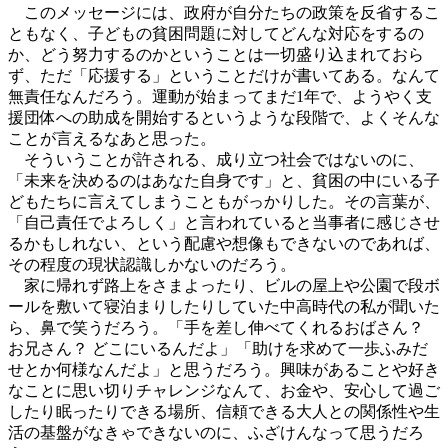
このメッセージには、政府が自分たちの政策を反省するこ
ともなく、子どもの貧困問題に対してどんな対応をするの
か、どう努力するのかということは一切盛り込まれておら
ず、ただ「応援する」ということだけが書いてある。なんて
無責任なんだろう。運動が始まってまだ1年で、ようやく支
援団体への助成を開始するというような段階で、よくそんな
ことが言えるなあと思った。
そういうことが許される、成り立つ社会ではないのに、
「未来を決めるのはあなた自身です」と、貧困の中にいる子
どもたちに言えてしまうこともがっかりした。その言葉が、
「自己責任でよろしく」と言われていると当事者に感じさせ
るかもしれない、という配慮や想像もできないのであれば、
その程度の現状認識しかないのだろう。
家に帰れず路上をさまよったり、ビルの屋上や公園で段ボ
ールを敷いて寝泊まりしたりしていた中高時代の私が聞いた
ら、鼻で笑うだろう。「手を差し伸べてくれるおばさん？
お兄さん？ どこにいるんだよ」「助けを求めて一歩ふみだ
せとか何様なんだよ」と思うだろう。興味があることや好き
なことに思い切りチャレンジなんて、お金や、安心して過ご
したり眠ったりできる場所、信頼できる大人との関係性や生
活の基盤がなきゃできないのに、ふざけんなって思うだろ