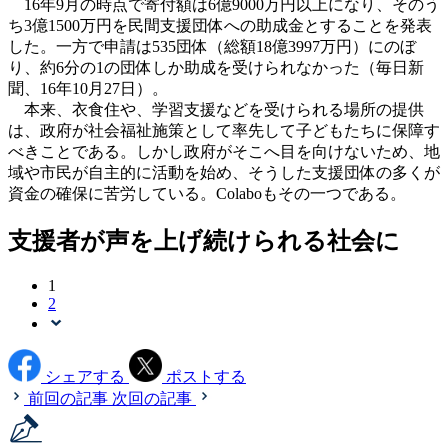
16年9月の時点で寄付額は6億9000万円以上になり、そのう
ち3億1500万円を民間支援団体への助成金とすることを発表
した。一方で申請は535団体（総額18億3997万円）にのぼ
り、約6分の1の団体しか助成を受けられなかった（毎日新
聞、16年10月27日）。
本来、衣食住や、学習支援などを受けられる場所の提供
は、政府が社会福祉施策として率先して子どもたちに保障す
べきことである。しかし政府がそこへ目を向けないため、地
域や市民が自主的に活動を始め、そうした支援団体の多くが
資金の確保に苦労している。Colaboもその一つである。
支援者が声を上げ続けられる社会に
1
2
シェアする
ポストする
前回の記事
次回の記事