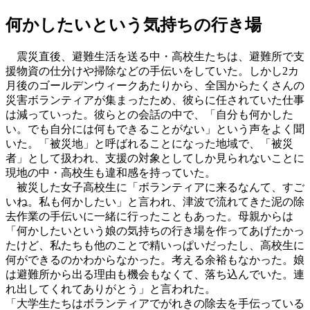
何かしたいという気持ちの行き場
震災直後、避難生活を送る中・高校生たちは、避難所で支
援物資の仕分けや掃除などの手伝いをしていた。しかし2カ
月後のゴールデンウィークあたりから、全国からたくさんの
災害ボランティアが集まったため、彼らに任されていた仕事
は減っていった。彼らとの会話の中で、「自分も何かした
い。でも自分には何もできることがない」という声をよく聞
いた。「被災地」と呼ばれることになった地域で、「被災
者」として扱われ、支援の対象としてしか見られないことに
現地の中・高校生も違和感を持っていた。
被災した女子高校生に「ボランティアに来るなんて、すご
いね。私も何かしたい」と言われ、津波で流れてきた泥の除
去作業の手伝いに一緒に行ったこともあった。母親からは
「何かしたいという娘の気持ちの行き場を作ってあげたかっ
たけど、私たちも他のことで精いっぱいだったし、高校生に
何ができるのかわからなかった。考える余裕もなかった。娘
は避難所から出る理由も機会もなくて、落ち込んでいた。連
れ出してくれてありがとう」と言われた。
「大学生たちはボランティアでがれきの除去を手伝っている