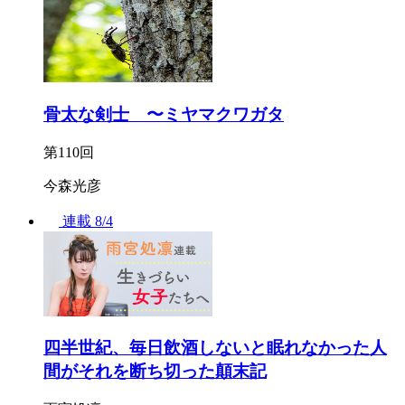
骨太な剣士 〜ミヤマクワガタ
第110回
今森光彦
連載
8/4
四半世紀、毎日飲酒しないと眠れなかった人
間がそれを断ち切った顛末記