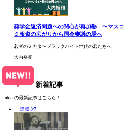
奨学金返済問題への関心が再加熱 〜マスコ
ミ報道の広がりから国会審議の場へ
若者のミカタ〜ブラックバイト世代の君たちへ
大内裕和
新着記事
imidasの最新記事はこちら！
連載
8/7