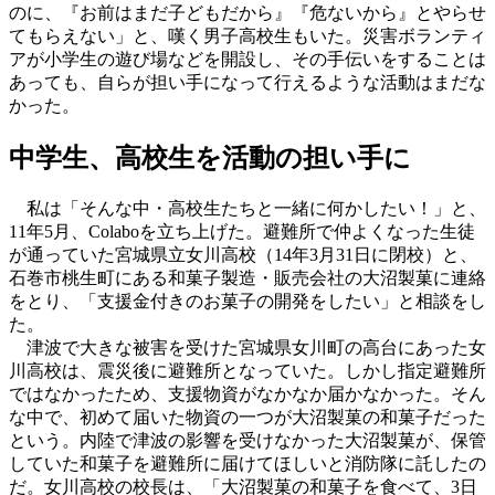
のに、『お前はまだ子どもだから』『危ないから』とやらせ
てもらえない」と、嘆く男子高校生もいた。災害ボランティ
アが小学生の遊び場などを開設し、その手伝いをすることは
あっても、自らが担い手になって行えるような活動はまだな
かった。
中学生、高校生を活動の担い手に
私は「そんな中・高校生たちと一緒に何かしたい！」と、
11年5月、Colaboを立ち上げた。避難所で仲よくなった生徒
が通っていた宮城県立女川高校（14年3月31日に閉校）と、
石巻市桃生町にある和菓子製造・販売会社の大沼製菓に連絡
をとり、「支援金付きのお菓子の開発をしたい」と相談をし
た。
津波で大きな被害を受けた宮城県女川町の高台にあった女
川高校は、震災後に避難所となっていた。しかし指定避難所
ではなかったため、支援物資がなかなか届かなかった。そん
な中で、初めて届いた物資の一つが大沼製菓の和菓子だった
という。内陸で津波の影響を受けなかった大沼製菓が、保管
していた和菓子を避難所に届けてほしいと消防隊に託したの
だ。女川高校の校長は、「大沼製菓の和菓子を食べて、3日