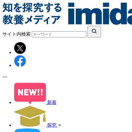
サイト内検索
新着
探究