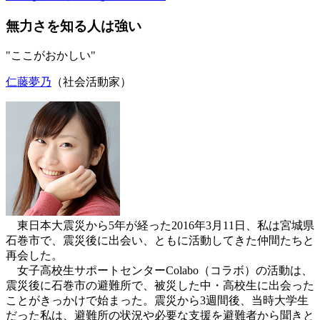
無力さを知る人は強い
"ここがおかしい"
仁藤夢乃
（社会活動家）
東日本大震災から5年が経った2016年3月11日、私は宮城県
石巻市で、震災後に出会い、ともに活動してきた仲間たちと
再会した。
女子高校生サポートセンターColabo（コラボ）の活動は、
震災後に石巻市の避難所で、被災した中・高校生に出会った
ことがきっかけで始まった。震災から3週間後、当時大学生
だった私は、避難所の状況や必要な支援を避難者から聞きと