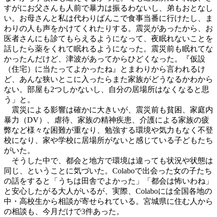
すがにお父さんも人前で暴力は振るわないし、弟もおとなし
い。お母さんと私は代わりばんこで食事当番に行けたし、ま
わりの人も声をかけてくれたりする。震災があったから、お
医者さんにも診てもらえるようになって、夜眠れないことを
話したら薬をくれて眠れるようになった。震災前も眠れてな
かったんだけど、津波があってからひどくなった。『仮設
（住宅）に当たってよかったね』とまわりから言われるけ
ど、あんな狭いとこに入ったらまた家族がどうなるかわから
ない。部屋も2つしかないし、自分の居場所はなくなると思
う」と。
震災による影響は確かに大きいが、震災前も貧困、家庭内
暴力（DV）、虐待、家族の精神疾患、介護による家族の疲
弊など様々な困難が重なり、勉強する環境や気力もなく不登
校になり、家や学校に居場所がないと感じている子どもたち
がいた。
そうした中で、都会と地方で環境は違っても状況や状態は
同じ、ということに気づいた。Colaboで出会った女の子たち
の話をすると「うちは田舎でよかった」「都会は怖いわね」
と安心したがる大人がいるが、実際、Colaboには全国各地の
中・高校生から相談が寄せられている。宮城県に住む人から
の相談も、今月だけで3件あった。