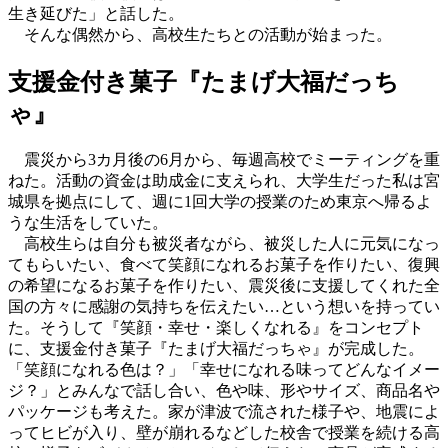
生き延びた」と話した。
そんな偶然から、高校生たちとの活動が始まった。
支援金付き菓子『たまげ大福だっち
ゃ』
震災から3カ月後の6月から、毎週高校でミーティングを重
ねた。活動の資金は助成金に支えられ、大学生だった私は宮
城県を拠点にして、週に1回大学の授業のため東京へ帰るよ
うな生活をしていた。
高校生らは自分も被災者ながら、被災した人に元気になっ
てもらいたい、食べて笑顔になれるお菓子を作りたい、復興
の希望になるお菓子を作りたい、震災後に支援してくれた全
国の方々に感謝の気持ちを伝えたい…という想いを持ってい
た。そうして『笑顔・幸せ・楽しくなれる』をコンセプト
に、支援金付き菓子『たまげ大福だっちゃ』が完成した。
「笑顔になれる色は？」「幸せになれる味ってどんなイメー
ジ？」とみんなで話し合い、色や味、形やサイズ、商品名や
パッケージも考えた。家が津波で流された様子や、地震によ
ってヒビが入り、壁が崩れるなどした校舎で授業を続ける高