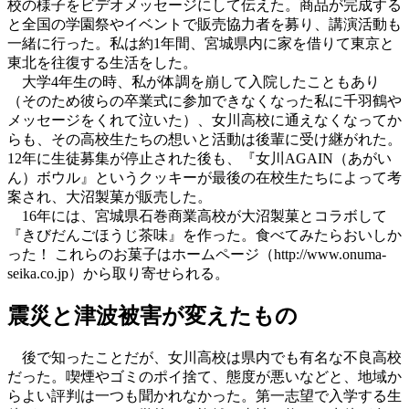
校の様子をビデオメッセージにして伝えた。商品が完成する
と全国の学園祭やイベントで販売協力者を募り、講演活動も
一緒に行った。私は約1年間、宮城県内に家を借りて東京と
東北を往復する生活をした。
大学4年生の時、私が体調を崩して入院したこともあり
（そのため彼らの卒業式に参加できなくなった私に千羽鶴や
メッセージをくれて泣いた）、女川高校に通えなくなってか
らも、その高校生たちの想いと活動は後輩に受け継がれた。
12年に生徒募集が停止された後も、『女川AGAIN（あがい
ん）ボウル』というクッキーが最後の在校生たちによって考
案され、大沼製菓が販売した。
16年には、宮城県石巻商業高校が大沼製菓とコラボして
『きびだんごほうじ茶味』を作った。食べてみたらおいしか
った！ これらのお菓子はホームページ（http://www.onuma-
seika.co.jp）から取り寄せられる。
震災と津波被害が変えたもの
後で知ったことだが、女川高校は県内でも有名な不良高校
だった。喫煙やゴミのポイ捨て、態度が悪いなどと、地域か
らよい評判は一つも聞かれなかった。第一志望で入学する生