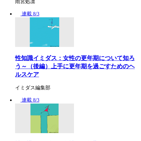
雨宮処凛
連載
8/3
性知識イミダス：女性の更年期について知ろ
う～（後編）上手に更年期を過ごすためのヘ
ルスケア
イミダス編集部
連載
8/3