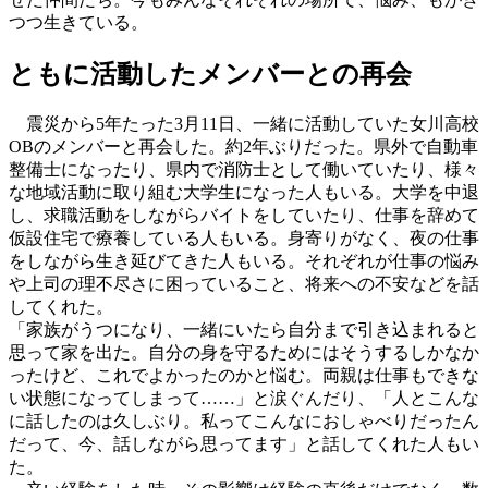
つつ生きている。
ともに活動したメンバーとの再会
震災から5年たった3月11日、一緒に活動していた女川高校
OBのメンバーと再会した。約2年ぶりだった。県外で自動車
整備士になったり、県内で消防士として働いていたり、様々
な地域活動に取り組む大学生になった人もいる。大学を中退
し、求職活動をしながらバイトをしていたり、仕事を辞めて
仮設住宅で療養している人もいる。身寄りがなく、夜の仕事
をしながら生き延びてきた人もいる。それぞれが仕事の悩み
や上司の理不尽さに困っていること、将来への不安などを話
してくれた。
「家族がうつになり、一緒にいたら自分まで引き込まれると
思って家を出た。自分の身を守るためにはそうするしかなか
ったけど、これでよかったのかと悩む。両親は仕事もできな
い状態になってしまって……」と涙ぐんだり、「人とこんな
に話したのは久しぶり。私ってこんなにおしゃべりだったん
だって、今、話しながら思ってます」と話してくれた人もい
た。