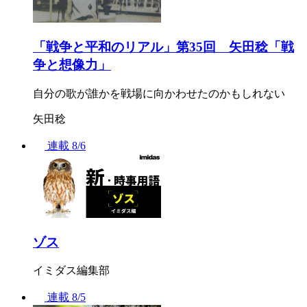
「戦争と平和のリアル」第35回 矢田稔「戦
争と想像力」
自分の歌が誰かを戦場に向かわせたのかもしれない
矢田稔
連載
8/6
ゾス
イミダス編集部
連載
8/5