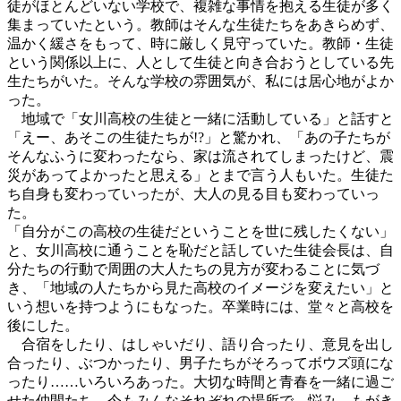
徒がほとんどいない学校で、複雑な事情を抱える生徒が多く
集まっていたという。教師はそんな生徒たちをあきらめず、
温かく緩さをもって、時に厳しく見守っていた。教師・生徒
という関係以上に、人として生徒と向き合おうとしている先
生たちがいた。そんな学校の雰囲気が、私には居心地がよか
った。
地域で「女川高校の生徒と一緒に活動している」と話すと
「えー、あそこの生徒たちが!?」と驚かれ、「あの子たちが
そんなふうに変わったなら、家は流されてしまったけど、震
災があってよかったと思える」とまで言う人もいた。生徒た
ち自身も変わっていったが、大人の見る目も変わっていっ
た。
「自分がこの高校の生徒だということを世に残したくない」
と、女川高校に通うことを恥だと話していた生徒会長は、自
分たちの行動で周囲の大人たちの見方が変わることに気づ
き、「地域の人たちから見た高校のイメージを変えたい」と
いう想いを持つようにもなった。卒業時には、堂々と高校を
後にした。
合宿をしたり、はしゃいだり、語り合ったり、意見を出し
合ったり、ぶつかったり、男子たちがそろってボウズ頭にな
ったり……いろいろあった。大切な時間と青春を一緒に過ご
せた仲間たち。今もみんなそれぞれの場所で、悩み、もがき