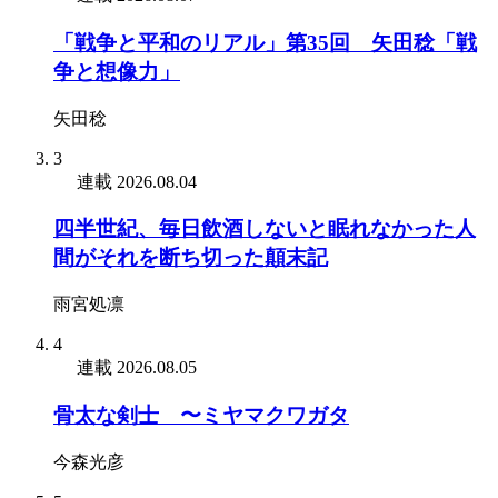
「戦争と平和のリアル」第35回 矢田稔「戦
争と想像力」
矢田稔
3
連載
2026.08.04
四半世紀、毎日飲酒しないと眠れなかった人
間がそれを断ち切った顛末記
雨宮処凛
4
連載
2026.08.05
骨太な剣士 〜ミヤマクワガタ
今森光彦