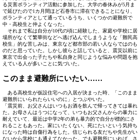
る災害ボランティア活動に参加した。大学の春休みが5月ま
で延びたので1カ月間ほど石巻市に滞在できることになり、
ボランティアとして通っているうち、いくつかの避難所で
中・高校生と仲よくなった。
それまで私は自分が10代の頃に経験した、家庭や学校に居
場所がなくて繁華街などへ逃げ込んでしまうような「難民高
校生」的な苦しみは、東京など都市部の若い人ならではのも
のだと思っていた。しかし彼らと話していると、震災以前に
東京で出会った子たちや私自身と同じような悩みや問題を抱
えている人が多いことに気づいた。
このまま避難所にいたい……
ある高校生が仮設住宅への入居が決まった時、「このまま
避難所にいられたらいいのに」とつぶやいた。
「震災前、お父さんはいつもお酒を飲んで帰ってきては暴れ
た。お母さんはうつになって、いつもお父さんからの暴力に
耐えていて、最近は中学2年の弟も暴力的で自分が標的にさ
れることもあった。家にいたくない、死にたいという気持ち
になった時は自傷行為をした。信じられる友だちや先生がい
ないから学校にも通えてなかった。でも避難所にいれば、さ