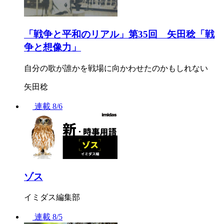
「戦争と平和のリアル」第35回 矢田稔「戦
争と想像力」
自分の歌が誰かを戦場に向かわせたのかもしれない
矢田稔
連載
8/6
ゾス
イミダス編集部
連載
8/5