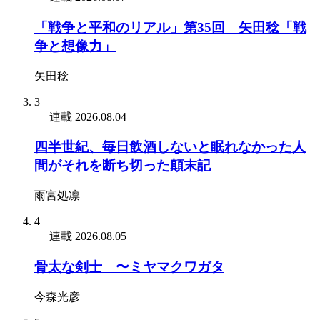
「戦争と平和のリアル」第35回 矢田稔「戦
争と想像力」
矢田稔
3
連載
2026.08.04
四半世紀、毎日飲酒しないと眠れなかった人
間がそれを断ち切った顛末記
雨宮処凛
4
連載
2026.08.05
骨太な剣士 〜ミヤマクワガタ
今森光彦