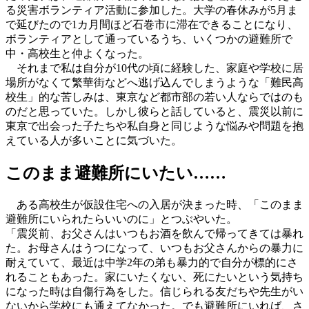
る災害ボランティア活動に参加した。大学の春休みが5月ま
で延びたので1カ月間ほど石巻市に滞在できることになり、
ボランティアとして通っているうち、いくつかの避難所で
中・高校生と仲よくなった。
それまで私は自分が10代の頃に経験した、家庭や学校に居
場所がなくて繁華街などへ逃げ込んでしまうような「難民高
校生」的な苦しみは、東京など都市部の若い人ならではのも
のだと思っていた。しかし彼らと話していると、震災以前に
東京で出会った子たちや私自身と同じような悩みや問題を抱
えている人が多いことに気づいた。
このまま避難所にいたい……
ある高校生が仮設住宅への入居が決まった時、「このまま
避難所にいられたらいいのに」とつぶやいた。
「震災前、お父さんはいつもお酒を飲んで帰ってきては暴れ
た。お母さんはうつになって、いつもお父さんからの暴力に
耐えていて、最近は中学2年の弟も暴力的で自分が標的にさ
れることもあった。家にいたくない、死にたいという気持ち
になった時は自傷行為をした。信じられる友だちや先生がい
ないから学校にも通えてなかった。でも避難所にいれば、さ