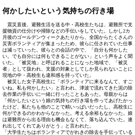
何かしたいという気持ちの行き場
震災直後、避難生活を送る中・高校生たちは、避難所で支
援物資の仕分けや掃除などの手伝いをしていた。しかし2カ
月後のゴールデンウィークあたりから、全国からたくさんの
災害ボランティアが集まったため、彼らに任されていた仕事
は減っていった。彼らとの会話の中で、「自分も何かした
い。でも自分には何もできることがない」という声をよく聞
いた。「被災地」と呼ばれることになった地域で、「被災
者」として扱われ、支援の対象としてしか見られないことに
現地の中・高校生も違和感を持っていた。
被災した女子高校生に「ボランティアに来るなんて、すご
いね。私も何かしたい」と言われ、津波で流れてきた泥の除
去作業の手伝いに一緒に行ったこともあった。母親からは
「何かしたいという娘の気持ちの行き場を作ってあげたかっ
たけど、私たちも他のことで精いっぱいだったし、高校生に
何ができるのかわからなかった。考える余裕もなかった。娘
は避難所から出る理由も機会もなくて、落ち込んでいた。連
れ出してくれてありがとう」と言われた。
「大学生たちはボランティアでがれきの除去を手伝っている