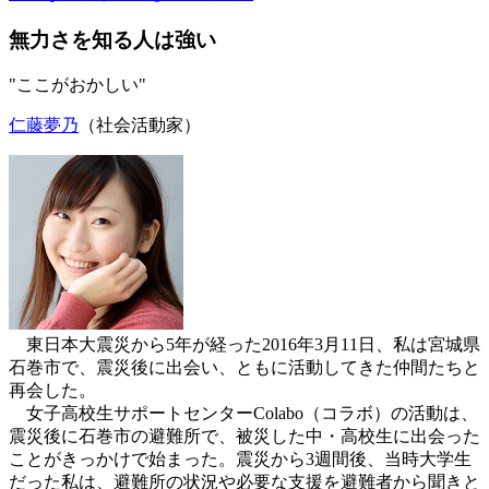
無力さを知る人は強い
"ここがおかしい"
仁藤夢乃
（社会活動家）
東日本大震災から5年が経った2016年3月11日、私は宮城県
石巻市で、震災後に出会い、ともに活動してきた仲間たちと
再会した。
女子高校生サポートセンターColabo（コラボ）の活動は、
震災後に石巻市の避難所で、被災した中・高校生に出会った
ことがきっかけで始まった。震災から3週間後、当時大学生
だった私は、避難所の状況や必要な支援を避難者から聞きと