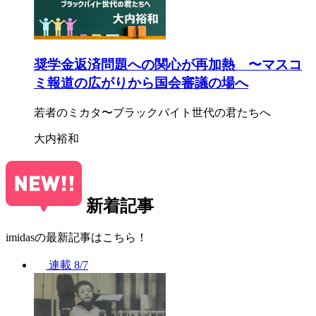
奨学金返済問題への関心が再加熱 〜マスコ
ミ報道の広がりから国会審議の場へ
若者のミカタ〜ブラックバイト世代の君たちへ
大内裕和
新着記事
imidasの最新記事はこちら！
連載
8/7