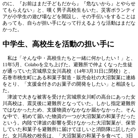
のに、『お前はまだ子どもだから』『危ないから』とやらせ
てもらえない」と、嘆く男子高校生もいた。災害ボランティ
アが小学生の遊び場などを開設し、その手伝いをすることは
あっても、自らが担い手になって行えるような活動はまだな
かった。
中学生、高校生を活動の担い手に
私は「そんな中・高校生たちと一緒に何かしたい！」と、
11年5月、Colaboを立ち上げた。避難所で仲よくなった生徒
が通っていた宮城県立女川高校（14年3月31日に閉校）と、
石巻市桃生町にある和菓子製造・販売会社の大沼製菓に連絡
をとり、「支援金付きのお菓子の開発をしたい」と相談をし
た。
津波で大きな被害を受けた宮城県女川町の高台にあった女
川高校は、震災後に避難所となっていた。しかし指定避難所
ではなかったため、支援物資がなかなか届かなかった。そん
な中で、初めて届いた物資の一つが大沼製菓の和菓子だった
という。内陸で津波の影響を受けなかった大沼製菓が、保管
していた和菓子を避難所に届けてほしいと消防隊に託したの
だ。女川高校の校長は、「大沼製菓の和菓子を食べて、3日