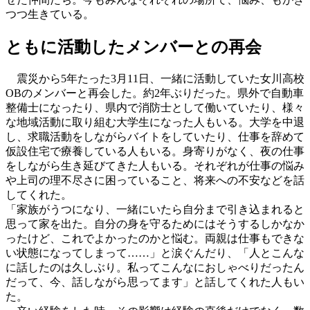
つつ生きている。
ともに活動したメンバーとの再会
震災から5年たった3月11日、一緒に活動していた女川高校
OBのメンバーと再会した。約2年ぶりだった。県外で自動車
整備士になったり、県内で消防士として働いていたり、様々
な地域活動に取り組む大学生になった人もいる。大学を中退
し、求職活動をしながらバイトをしていたり、仕事を辞めて
仮設住宅で療養している人もいる。身寄りがなく、夜の仕事
をしながら生き延びてきた人もいる。それぞれが仕事の悩み
や上司の理不尽さに困っていること、将来への不安などを話
してくれた。
「家族がうつになり、一緒にいたら自分まで引き込まれると
思って家を出た。自分の身を守るためにはそうするしかなか
ったけど、これでよかったのかと悩む。両親は仕事もできな
い状態になってしまって……」と涙ぐんだり、「人とこんな
に話したのは久しぶり。私ってこんなにおしゃべりだったん
だって、今、話しながら思ってます」と話してくれた人もい
た。