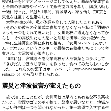
校の様子をビデオメッセージにして伝えた。商品が完成する
と全国の学園祭やイベントで販売協力者を募り、講演活動も
一緒に行った。私は約1年間、宮城県内に家を借りて東京と
東北を往復する生活をした。
大学4年生の時、私が体調を崩して入院したこともあり
（そのため彼らの卒業式に参加できなくなった私に千羽鶴や
メッセージをくれて泣いた）、女川高校に通えなくなってか
らも、その高校生たちの想いと活動は後輩に受け継がれた。
12年に生徒募集が停止された後も、『女川AGAIN（あがい
ん）ボウル』というクッキーが最後の在校生たちによって考
案され、大沼製菓が販売した。
16年には、宮城県石巻商業高校が大沼製菓とコラボして
『きびだんごほうじ茶味』を作った。食べてみたらおいしか
った！ これらのお菓子はホームページ（http://www.onuma-
seika.co.jp）から取り寄せられる。
震災と津波被害が変えたもの
後で知ったことだが、女川高校は県内でも有名な不良高校
だった。喫煙やゴミのポイ捨て、態度が悪いなどと、地域か
らよい評判は一つも聞かれなかった。第一志望で入学する生