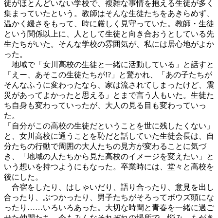
徒がほとんどいない学校で、複雑な事情を抱える生徒が多く
集まっていたという。教師はそんな生徒たちをあきらめず、
温かく緩さをもって、時に厳しく見守っていた。教師・生徒
という関係以上に、人として生徒と向き合おうとしている先
生たちがいた。そんな学校の雰囲気が、私には居心地がよか
った。
地域で「女川高校の生徒と一緒に活動している」と話すと
「えー、あそこの生徒たちが!?」と驚かれ、「あの子たちが
そんなふうに変わったなら、家は流されてしまったけど、震
災があってよかったと思える」とまで言う人もいた。生徒た
ち自身も変わっていったが、大人の見る目も変わっていっ
た。
「自分がこの高校の生徒だということを世に残したくない」
と、女川高校に通うことを恥だと話していた生徒会長は、自
分たちの行動で周囲の大人たちの見方が変わることに気づ
き、「地域の人たちから見た高校のイメージを変えたい」と
いう想いを持つようにもなった。卒業時には、堂々と高校を
後にした。
合宿をしたり、はしゃいだり、語り合ったり、意見を出し
合ったり、ぶつかったり、男子たちがそろってボウズ頭にな
ったり……いろいろあった。大切な時間と青春を一緒に過ご
せた仲間たち。今もみんなそれぞれの場所で、悩み、もがき