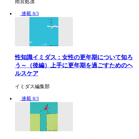
雨宮処凛
連載
8/3
性知識イミダス：女性の更年期について知ろ
う～（後編）上手に更年期を過ごすためのヘ
ルスケア
イミダス編集部
連載
8/3