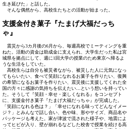
生き延びた」と話した。
そんな偶然から、高校生たちとの活動が始まった。
支援金付き菓子『たまげ大福だっち
ゃ』
震災から3カ月後の6月から、毎週高校でミーティングを重
ねた。活動の資金は助成金に支えられ、大学生だった私は宮
城県を拠点にして、週に1回大学の授業のため東京へ帰るよ
うな生活をしていた。
高校生らは自分も被災者ながら、被災した人に元気になっ
てもらいたい、食べて笑顔になれるお菓子を作りたい、復興
の希望になるお菓子を作りたい、震災後に支援してくれた全
国の方々に感謝の気持ちを伝えたい…という想いを持ってい
た。そうして『笑顔・幸せ・楽しくなれる』をコンセプト
に、支援金付き菓子『たまげ大福だっちゃ』が完成した。
「笑顔になれる色は？」「幸せになれる味ってどんなイメー
ジ？」とみんなで話し合い、色や味、形やサイズ、商品名や
パッケージも考えた。家が津波で流された様子や、地震によ
ってヒビが入り、壁が崩れるなどした校舎で授業を続ける高