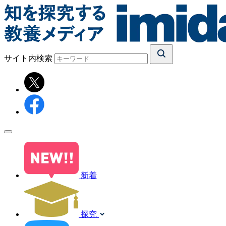
サイト内検索
新着
探究