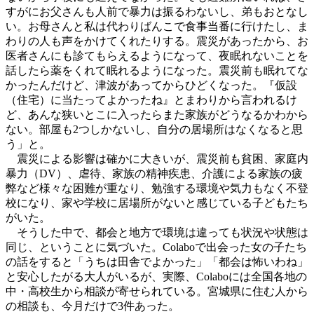
すがにお父さんも人前で暴力は振るわないし、弟もおとなし
い。お母さんと私は代わりばんこで食事当番に行けたし、ま
わりの人も声をかけてくれたりする。震災があったから、お
医者さんにも診てもらえるようになって、夜眠れないことを
話したら薬をくれて眠れるようになった。震災前も眠れてな
かったんだけど、津波があってからひどくなった。『仮設
（住宅）に当たってよかったね』とまわりから言われるけ
ど、あんな狭いとこに入ったらまた家族がどうなるかわから
ない。部屋も2つしかないし、自分の居場所はなくなると思
う」と。
震災による影響は確かに大きいが、震災前も貧困、家庭内
暴力（DV）、虐待、家族の精神疾患、介護による家族の疲
弊など様々な困難が重なり、勉強する環境や気力もなく不登
校になり、家や学校に居場所がないと感じている子どもたち
がいた。
そうした中で、都会と地方で環境は違っても状況や状態は
同じ、ということに気づいた。Colaboで出会った女の子たち
の話をすると「うちは田舎でよかった」「都会は怖いわね」
と安心したがる大人がいるが、実際、Colaboには全国各地の
中・高校生から相談が寄せられている。宮城県に住む人から
の相談も、今月だけで3件あった。