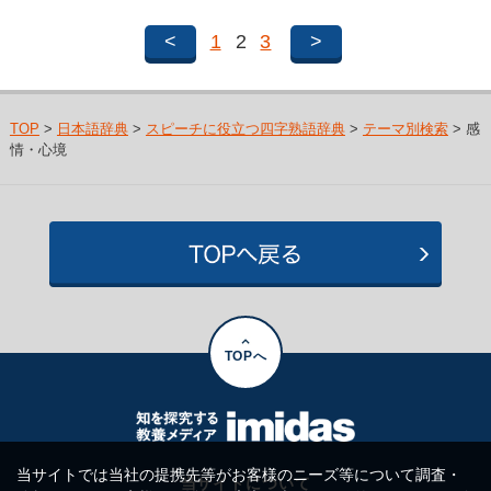
<
1
2
3
>
TOP
>
日本語辞典
>
スピーチに役立つ四字熟語辞典
>
テーマ別検索
> 感
情・心境
TOPへ
当サイトでは当社の提携先等がお客様のニーズ等について調査・
当サイトについて