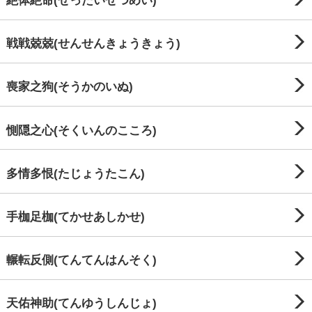
絶体絶命(ぜったいぜつめい)
戦戦兢兢(せんせんきょうきょう)
喪家之狗(そうかのいぬ)
惻隠之心(そくいんのこころ)
多情多恨(たじょうたこん)
手枷足枷(てかせあしかせ)
輾転反側(てんてんはんそく)
天佑神助(てんゆうしんじょ)