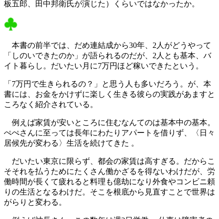
板五郎、田中邦衛氏が演じた）くらいではなかったか。
本書の前半では、だめ連結成から30年、2人がどうやって
「しのいできたのか」が語られるのだが、2人とも基本、バ
イト暮らし。だいたい月に7万円ほど稼いできたという。
「7万円で生きられるの？」と思う人も多いだろう。が、本
書には、お金をかけずに楽しく生きる彼らの実践があますと
ころなく紹介されている。
例えば家賃が安いところに住むなんてのは基本中の基本。
ぺぺさんに至っては長年にわたりアパートを借りず、〈日々
居候先が変わる〉生活を続けてきた 。
だいたい東京に限らず、都会の家賃は高すぎる。だからこ
そそれを払うためにたくさん働かざるを得ないわけだが、労
働時間が長くて疲れると料理も億劫になり外食やコンビニ頼
りの生活となるわけだ。そこを根底から見直すことで世界は
がらりと変わる。