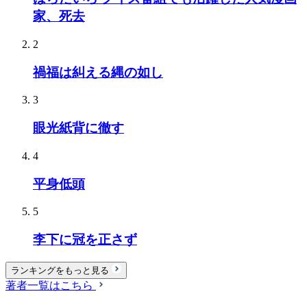
家、死去
2
禍福は糾える縄の如し
3
眼光紙背に徹す
4
平身低頭
5
李下に冠を正さず
ランキングをもっと見る
著者一覧はこちら