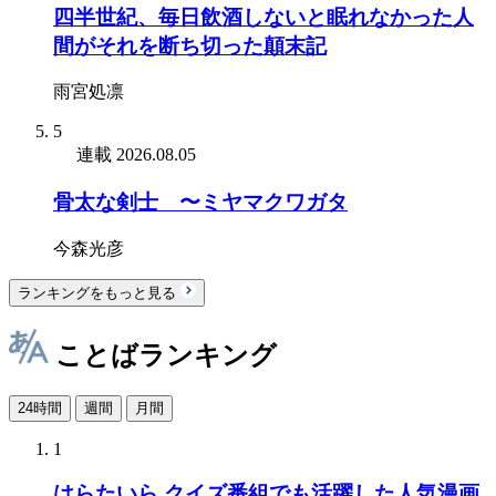
四半世紀、毎日飲酒しないと眠れなかった人
間がそれを断ち切った顛末記
雨宮処凛
5
連載
2026.08.05
骨太な剣士 〜ミヤマクワガタ
今森光彦
ランキングをもっと見る
ことばランキング
24時間
週間
月間
1
はらたいら クイズ番組でも活躍した人気漫画