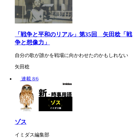
「戦争と平和のリアル」第35回 矢田稔「戦
争と想像力」
自分の歌が誰かを戦場に向かわせたのかもしれない
矢田稔
連載
8/6
ゾス
イミダス編集部