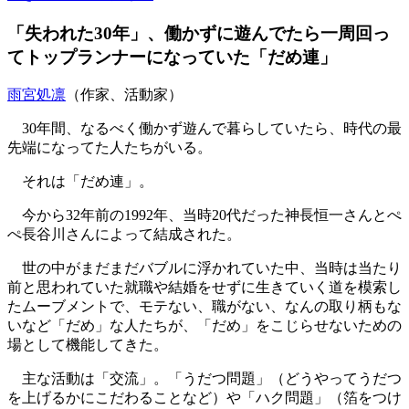
「失われた30年」、働かずに遊んでたら一周回っ
てトップランナーになっていた「だめ連」
雨宮処凛
（作家、活動家）
30年間、なるべく働かず遊んで暮らしていたら、時代の最
先端になってた人たちがいる。
それは「だめ連」。
今から32年前の1992年、当時20代だった神長恒一さんとぺ
ぺ長谷川さんによって結成された。
世の中がまだまだバブルに浮かれていた中、当時は当たり
前と思われていた就職や結婚をせずに生きていく道を模索し
たムーブメントで、モテない、職がない、なんの取り柄もな
いなど「だめ」な人たちが、「だめ」をこじらせないための
場として機能してきた。
主な活動は「交流」。「うだつ問題」（どうやってうだつ
を上げるかにこだわることなど）や「ハク問題」（箔をつけ