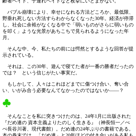
齢者ヘイト、子連れヘイトなど枚挙にいとまがない。
バブル崩壊により、幸せになれる方法どころか、最低限、
野垂れ死しない方法すらわからなくなった30年。経済が停滞
し、社会に余裕がなくなる中で「弱いものがさらに弱いもの
を叩く」ような光景があちこちで見られるようになった年
月。
そんな中、今、私たちの前には愕然とするような回答が提
示されている。
それは、この30年、遊んで寝てた者が一番の勝者だったの
では？ という信じがたい事実だ。
もしかして、人々はこれほどまでに傷つけ合い、奪い合
い、いがみ合う必要なんてなかったのではないか――？
そんなことを私に突きつけたのは、24年1月に出版された
『だめ連の 資本主義よりたのしく生きる』（神長恒一／ぺ
ぺ長谷川著、現代書館）。だめ連の24年ぶりの書籍である。
本の巻末では、「だめ連」と20年ほどの付き合いがある私も