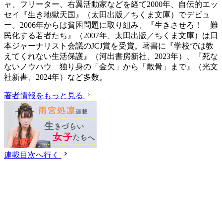
ャ、フリーター、右翼活動家などを経て2000年、自伝的エッ
セイ『生き地獄天国』（太田出版／ちくま文庫）でデビュ
ー。2006年からは貧困問題に取り組み、『生きさせろ！ 難
民化する若者たち』（2007年、太田出版／ちくま文庫）は日
本ジャーナリスト会議のJCJ賞を受賞。著書に『学校では教
えてくれない生活保護』（‎河出書房新社、2023年）、『死な
ないノウハウ 独り身の「金欠」から「散骨」まで』（光文
社新書、2024年）など多数。
著者情報をもっと見る
連載目次へ行く