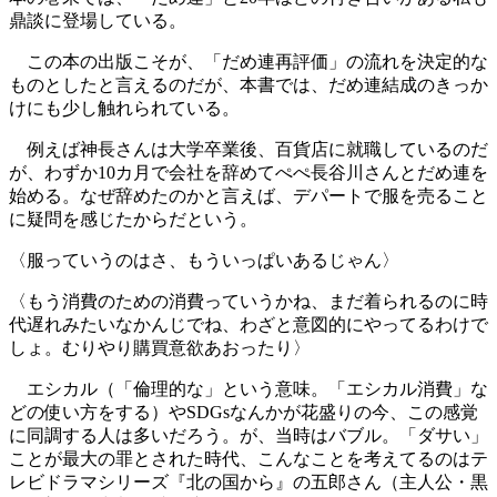
鼎談に登場している。
この本の出版こそが、「だめ連再評価」の流れを決定的な
ものとしたと言えるのだが、本書では、だめ連結成のきっか
けにも少し触れられている。
例えば神長さんは大学卒業後、百貨店に就職しているのだ
が、わずか10カ月で会社を辞めてぺぺ長谷川さんとだめ連を
始める。なぜ辞めたのかと言えば、デパートで服を売ること
に疑問を感じたからだという。
〈服っていうのはさ、もういっぱいあるじゃん〉
〈もう消費のための消費っていうかね、まだ着られるのに時
代遅れみたいなかんじでね、わざと意図的にやってるわけで
しょ。むりやり購買意欲あおったり〉
エシカ
ル（「倫理的な」という意味。「エシカル消費」な
どの使い方をする）やSDG
sなんかが花盛りの今、この感覚
に同調する人は多いだろう。が、当時はバブル。「ダサい」
ことが最大の罪とされた時代、こんなことを考えてるのはテ
レビドラマシリーズ『北の国から』の五郎さん（主人公・黒