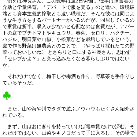
例えば神長さん、この数年は週2日労働 。仕事は障害者の
介助と学童保育。「デパートで服を売る」のと違い、環境破
壊とも資本主義的搾取とも遠い職種だ。そんな彼には同じよ
うな生き方をするパートナーがいるのだが、同居しているの
で家賃は折半。収入が少ないと心配なのは食費だが、アパー
トの庭でプチトマトやキュウリ、春菊、セロリ、パクチー、
バジル、明日葉や山椒、小松菜などを栽培しているという。
庭で作る野菜は無農薬とのことで、〈やっぱり採れたての野
菜っておいしいね〉 とさらりと口にする神長さん。思わず
「セレブかよ？」と突っ込みたくなる暮らしぶりではない
か。
それだけでなく、梅干しや梅酒も作り、野草茶も手作りし
ているそうだ。
また、山や海や川でタダで遊ぶノウハウもたくさん紹介さ
れている。
まず、山はおにぎりを持っていけば電車賃だけで済む。そ
れだけではない。山菜やキノコだって手に入るし、その場で