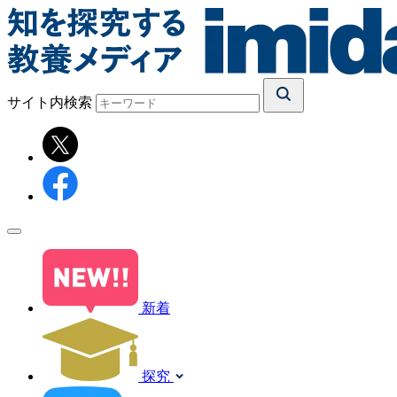
サイト内検索
新着
探究