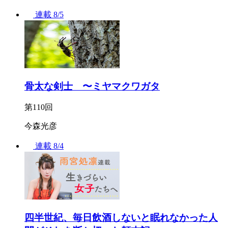
連載
8/5
骨太な剣士 〜ミヤマクワガタ
第110回
今森光彦
連載
8/4
四半世紀、毎日飲酒しないと眠れなかった人