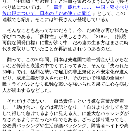
り、「中国版・だめ連！」と注目を集めるようになる（寝そ
べり族については、『
「競争、疲れた……」中国・寝そべり
族出現について、日本の「だめ連」に聞く
』として、この
連載でも紹介。そこには神長さんが登場している)。
そんなこともあってなのだろう、今、だめ連が再び脚光を
浴びつつある。「多様性」が良しとされ、「SDGs」（持続
可能な開発目標）に世が沸く中、だめ連の生き方はまさに時
代を先取りしていたことが再評価されつつあるのだ。
翻って、この30年間、日本は先進国で唯一賃金が上がらな
いなど停滞と衰退の中でくすぶってきた。そんな「失われた
30年」では、猛烈な勢いで雇用の非正規化と不安定化が進ん
だり、成果主義が導入されたり、そのせいで職場の全員が
敵・ライバルとなり孤独な戦いを強いられる果てに心を病む
人が続出するなどした。
それだけではない。「自己責任」という嫌な言葉が定着
し、「助け合い」などは死語となり、「自分より少しでも楽
して得して怠けてるように見える人」に盛大なバッシングが
なされるようになった30年でもある。ざっと振り返っても、
公務員バッシングや生活保護バッシング、障害者ヘイトや高