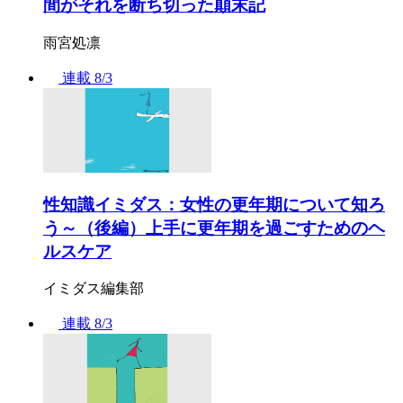
間がそれを断ち切った顛末記
雨宮処凛
連載
8/3
性知識イミダス：女性の更年期について知ろ
う～（後編）上手に更年期を過ごすためのヘ
ルスケア
イミダス編集部
連載
8/3