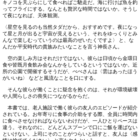
キノコを天ぷらにして食べればご馳走だ。海に行けば魚を釣
ってフライにする。なんとも贅沢な時間ではないか。そうし
て夜になれば、天体観測。
〈星空を見るのも当然タダだから、おすすめです。夜になっ
て星と月が出ると宇宙が見えるという、それをゆっくりとみ
んなで楽しむっていうのは最高のぜいたくですよ〉 と、な
んだか平安時代の貴族みたいなことを言う神長さん。
空の楽しみ方はそれだけではない。彼らは日頃から金環日
食や皆既月食飲み会なんかをしているというではないか。近
所の公園で開催するそうだが、ぺぺさんは〈雲はあったほう
がいいね〉 などと風流なことを口にする。
そんな彼らが働くことに疑念を抱くのは、それが環境破壊
や人間らしさの喪失につながるからだ。
本書では、老人施設で働く彼らの友人のエピソードが紹介
されている。お年寄りに食事の介助をする際、全員に時間内
に食べさせなければならないわけだが、一人ひとりペースは
違う。それなのに、どんどんスプーンで口にご飯を運ばない
といけない。上司にそのことがつらいと話すと、友人は〈感