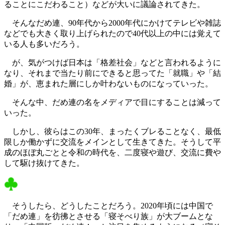
ることにこだわること）などが大いに議論されてきた。
そんなだめ連、90年代から2000年代にかけてテレビや雑誌
などでも大きく取り上げられたので40代以上の中には覚えて
いる人も多いだろう。
が、気がつけば日本は「格差社会」などと言われるように
なり、それまで当たり前にできると思ってた「就職」や「結
婚」が、恵まれた層にしか叶わないものになっていった。
そんな中、だめ連の名をメディアで目にすることは減って
いった。
しかし、彼らはこの30年、まったくブレることなく、最低
限しか働かずに交流をメインとして生きてきた。そうして平
成のほぼ丸ごとと令和の時代を、二度寝や遊び、交流に費や
して駆け抜けてきた。
そうしたら、どうしたことだろう。2020年頃には中国で
「だめ連」を彷彿とさせる「寝そべり族」が大ブームとな