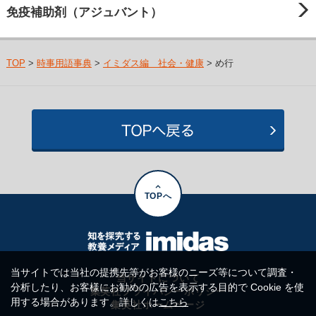
免疫補助剤（アジュバント）
TOP
>
時事用語事典
>
イミダス編 社会・健康
> め行
TOPへ
当サイトでは当社の提携先等がお客様のニーズ等について調査・
当サイトについて
分析したり、お客様にお勧めの広告を表示する目的で Cookie を使
集英社プライバシーポリシー
用する場合があります。詳しくは
こちら
集英社ホームページ