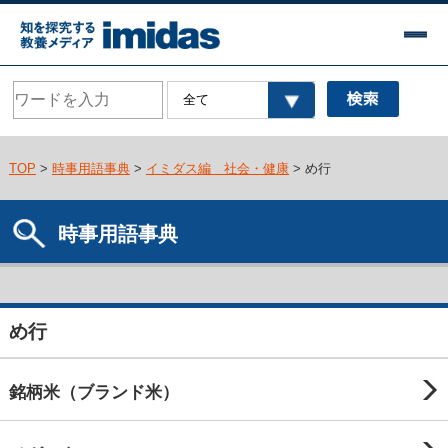
TOP
>
時事用語事典
>
イミダス編 社会・健康
> め行
時事用語事典
め行
銘柄米（ブランド米）