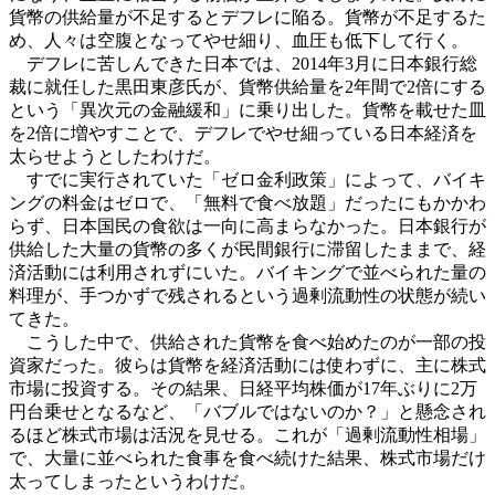
貨幣の供給量が不足するとデフレに陥る。貨幣が不足するた
め、人々は空腹となってやせ細り、血圧も低下して行く。
デフレに苦しんできた日本では、2014年3月に日本銀行総
裁に就任した黒田東彦氏が、貨幣供給量を2年間で2倍にする
という「異次元の金融緩和」に乗り出した。貨幣を載せた皿
を2倍に増やすことで、デフレでやせ細っている日本経済を
太らせようとしたわけだ。
すでに実行されていた「ゼロ金利政策」によって、バイキ
ングの料金はゼロで、「無料で食べ放題」だったにもかかわ
らず、日本国民の食欲は一向に高まらなかった。日本銀行が
供給した大量の貨幣の多くが民間銀行に滞留したままで、経
済活動には利用されずにいた。バイキングで並べられた量の
料理が、手つかずで残されるという過剰流動性の状態が続い
てきた。
こうした中で、供給された貨幣を食べ始めたのが一部の投
資家だった。彼らは貨幣を経済活動には使わずに、主に株式
市場に投資する。その結果、日経平均株価が17年ぶりに2万
円台乗せとなるなど、「バブルではないのか？」と懸念され
るほど株式市場は活況を見せる。これが「過剰流動性相場」
で、大量に並べられた食事を食べ続けた結果、株式市場だけ
太ってしまったというわけだ。