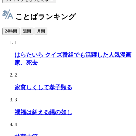
ことばランキング
24時間
週間
月間
1
はらたいら クイズ番組でも活躍した人気漫画
家、死去
2
家貧しくして孝子顕る
3
禍福は糾える縄の如し
4