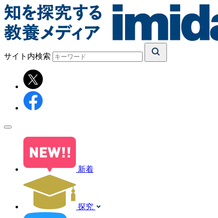
サイト内検索
新着
探究