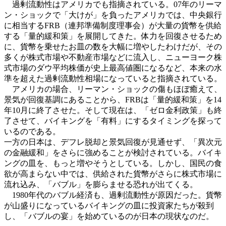
過剰流動性はアメリカでも指摘されている。07年のリーマ
ン・ショックで「大けが」を負ったアメリカでは、中央銀行
に相当するFRB（連邦準備制度理事会）が大量の貨幣を供給
する「量的緩和策」を展開してきた。体力を回復させるため
に、貨幣を乗せたお皿の数を大幅に増やしたわけだが、その
多くが株式市場や不動産市場などに流入し、ニューヨーク株
式市場のダウ平均株価が史上最高値圏になるなど、本来の水
準を超えた過剰流動性相場になっていると指摘されている。
アメリカの場合、リーマン・ショックの傷もほぼ癒えて、
景気が回復基調にあることから、FRBは「量的緩和策」を14
年10月に終了させた。そして現在は、「ゼロ金利政策」も終
了させて、バイキングを「有料」にするタイミングを探って
いるのである。
一方の日本は、デフレ脱却と景気回復が見通せず、「異次元
の金融緩和」をさらに強めることが検討されている。バイキ
ングの皿を、もっと増やそうとしている。しかし、国民の食
欲が高まらない中では、供給された貨幣がさらに株式市場に
流れ込み、「バブル」を膨らませる恐れが出てくる。
1980年代のバブル経済も、過剰流動性が原因だった。貨幣
が山盛りになっているバイキングの皿に投資家たちが殺到
し、「バブルの宴」を始めているのが日本の現状なのだ。