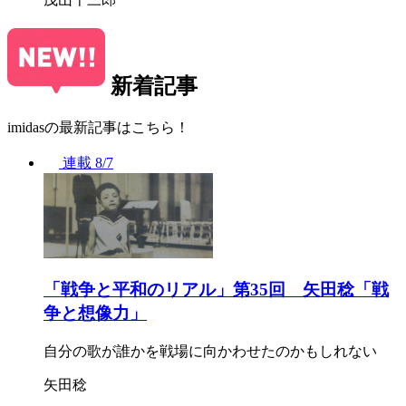
新着記事
imidasの最新記事はこちら！
連載
8/7
「戦争と平和のリアル」第35回 矢田稔「戦
争と想像力」
自分の歌が誰かを戦場に向かわせたのかもしれない
矢田稔