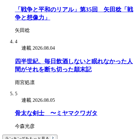
「戦争と平和のリアル」第35回 矢田稔「戦
争と想像力」
矢田稔
4
連載
2026.08.04
四半世紀、毎日飲酒しないと眠れなかった人
間がそれを断ち切った顛末記
雨宮処凛
5
連載
2026.08.05
骨太な剣士 〜ミヤマクワガタ
今森光彦
ランキングをもっと見る