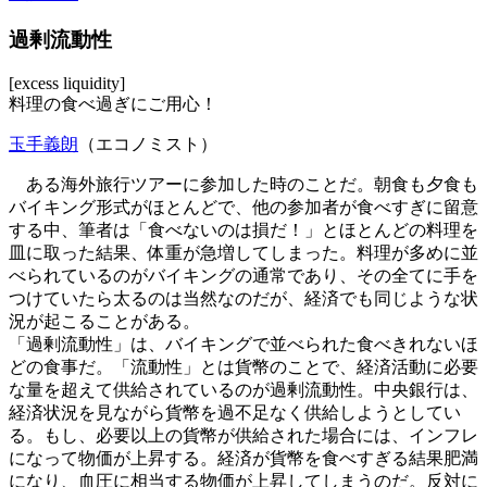
過剰流動性
[excess liquidity]
料理の食べ過ぎにご用心！
玉手義朗
（エコノミスト）
ある海外旅行ツアーに参加した時のことだ。朝食も夕食も
バイキング形式がほとんどで、他の参加者が食べすぎに留意
する中、筆者は「食べないのは損だ！」とほとんどの料理を
皿に取った結果、体重が急増してしまった。料理が多めに並
べられているのがバイキングの通常であり、その全てに手を
つけていたら太るのは当然なのだが、経済でも同じような状
況が起こることがある。
「過剰流動性」は、バイキングで並べられた食べきれないほ
どの食事だ。「流動性」とは貨幣のことで、経済活動に必要
な量を超えて供給されているのが過剰流動性。中央銀行は、
経済状況を見ながら貨幣を過不足なく供給しようとしてい
る。もし、必要以上の貨幣が供給された場合には、インフレ
になって物価が上昇する。経済が貨幣を食べすぎる結果肥満
になり、血圧に相当する物価が上昇してしまうのだ。反対に