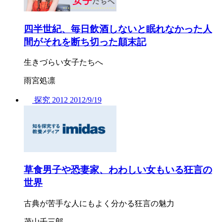
四半世紀、毎日飲酒しないと眠れなかった人
間がそれを断ち切った顛末記
生きづらい女子たちへ
雨宮処凛
探究
2012
2012/
9/19
草食男子や恐妻家、わわしい女もいる狂言の
世界
古典が苦手な人にもよく分かる狂言の魅力
茂山千三郎