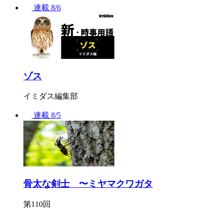
連載
8/6
ゾス
イミダス編集部
連載
8/5
骨太な剣士 〜ミヤマクワガタ
第110回