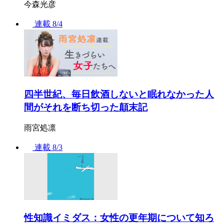
今森光彦
連載
8/4
四半世紀、毎日飲酒しないと眠れなかった人
間がそれを断ち切った顛末記
雨宮処凛
連載
8/3
性知識イミダス：女性の更年期について知ろ