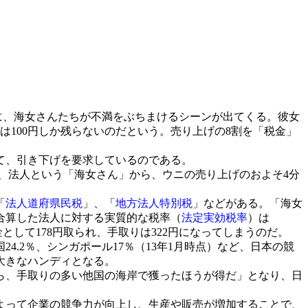
」に、海女さんたちが不満をぶちまけるシーンが出てくる。彼女
には100円しか残らないのだという。売り上げの8割を「税金」
て、引き下げを要求しているのである。
が、法人という「海女さん」から、ウニの売り上げのおよそ4分
「
法人道府県民税
」、「
地方法人特別税
」などがある。「海女
合算した法人に対する実質的な税率（
法定実効税率
）は
金として178円取られ、手取りは322円になってしまうのだ。
.2％、シンガポール17％（13年1月時点）など、日本の競
大きなハンディとなる。
ら、手取りの多い他国の海岸で獲ったほうが得だ」となり、日
よって企業の競争力が向上し、生産や販売が増加することで、