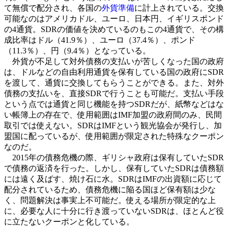
て無償で配分され、各国の
外貨準備
に計上されている。交換
可能なのはアメリカドル、ユーロ、日本円、イギリスポンド
の4通貨。SDRの価値を決めているのもこの4通貨で、その構
成比率はドル（41.9％）、ユーロ（37.4％）、ポンド
（11.3％）、円（9.4％）となっている。
外貨が不足して対外債務の支払いが苦しくなった国の政府
は、ドルなどの自由利用通貨を保有している国の政府にSDR
を渡して、通貨に交換してもらうことができる。また、対外
債務の支払いを、直接SDRで行うことも可能だ。支払い手段
という点では通貨と同じ機能を持つSDRだが、紙幣などはな
い帳簿上の存在で、使用範囲はIMF加盟の政府間のみ、民間
取引では使えない。SDRはIMFという観光協会が発行し、加
盟国に配っているが、使用範囲が限定された特殊なクーポン
なのだ。
2015年の債務危機の際、ギリシャ政府は保有していたSDR
で債務の返済を行った。しかし、保有していたSDRは債務額
には遠く及ばす、焼け石に水。SDRはIMFの出資額に応じて
配分されているため、債務危機に陥る国ほど保有額は少な
く、問題解決は事実上不可能だ。使える場所が限定的な上
に、必要な人に十分に行き渡っていないSDRは、ほとんど役
に立たないクーポンと化している。