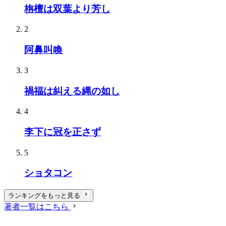
栴檀は双葉より芳し
2
阿鼻叫喚
3
禍福は糾える縄の如し
4
李下に冠を正さず
5
ショタコン
ランキングをもっと見る
著者一覧はこちら