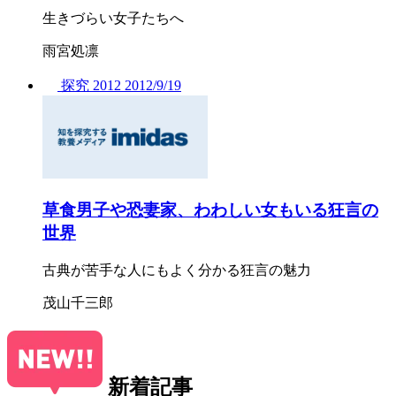
生きづらい女子たちへ
雨宮処凛
探究
2012
2012/
9/19
草食男子や恐妻家、わわしい女もいる狂言の
世界
古典が苦手な人にもよく分かる狂言の魅力
茂山千三郎
新着記事