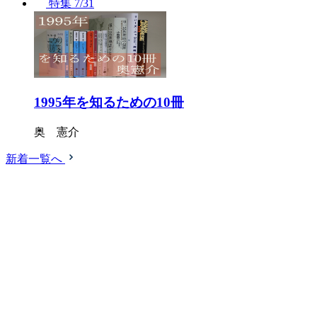
特集
7/31
1995年を知るための10冊
奥 憲介
新着一覧へ