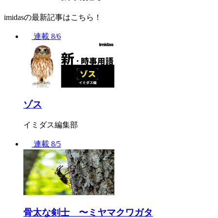
imidasの最新記事はこちら！
連載
8/6
ゾス
イミダス編集部
連載
8/5
骨太な剣士 〜ミヤマクワガタ