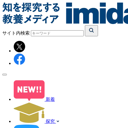
サイト内検索
新着
探究