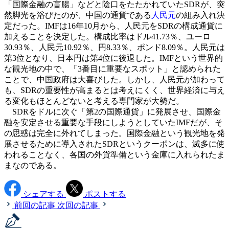
「国際金融の盲腸」などと陰口をたたかれていたSDRが、突
然脚光を浴びたのが、中国の通貨である
人民元
の組み入れ決
定だった。IMFは16年10月から、人民元をSDRの構成通貨に
加えることを決定した。構成比率はドル41.73％、ユーロ
30.93％、人民元10.92％、円8.33％、ポンド8.09％。人民元は
第3位となり、日本円は第4位に後退した。IMFという世界的
な観光地の中で、「3番目に重要なスポット」と認められた
ことで、中国政府は大喜びした。しかし、人民元が加わって
も、SDRの重要性が高まるとは考えにくく、世界経済に与え
る変化もほとんどないと考える専門家が大勢だ。
SDRをドルに次ぐ「第2の国際通貨」に発展させ、国際金
融を安定させる重要な手段にしようとしていたIMFだが、そ
の思惑は完全に外れてしまった。国際金融という観光地を発
展させるために導入されたSDRというクーポンは、滅多に使
われることなく、各国の外貨準備という金庫に入れられたま
まなのである。
シェアする
ポストする
前回の記事
次回の記事