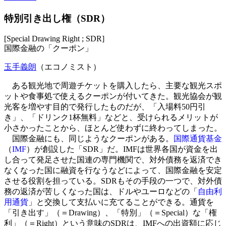
特別引き出し権（SDR）
[Special Drawing Right ; SDR]
国際金融の「クーポン」
玉手義朗
（エコノミスト）
ある観光地で周遊チケットを購入したら、主要な観光スポ
ットや食事処で使えるクーポンが付いてきた。観光協会が観
光客を増やす目的で発行したものだが、「入場料50円引
き」、「ドリンク1杯無料」などと、受けられるメリットが
小さかったことから、ほとんど使わずに終わってしまった。
国際金融にも、同じようなクーポンがある。
国際通貨基金
（
IMF
）が創設した「SDR」だ。IMFは世界各国が資金を出
し合って発足させた国連の専門機関で、対外債務を返済でき
なくなった国に融資を行なうなどによって、国際金融を安定
させる役割を担っている。SDRもその手段の一つで、対外債
務の返済が苦しくなった国は、ドルやユーロなどの「
自由利
用通貨
」と交換して支払いに充てることができる。通貨を
「引き出す」（＝Drawing）、「特別」（＝Special）な「権
利」（＝Right）という意味のSDRは、IMFへの出資額に応じ