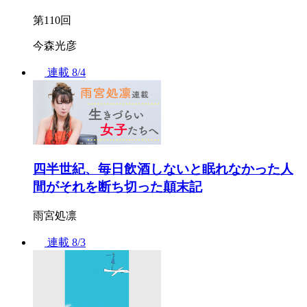
第110回
今森光彦
連載
8/4
四半世紀、毎日飲酒しないと眠れなかった人
間がそれを断ち切った顛末記
雨宮処凛
連載
8/3