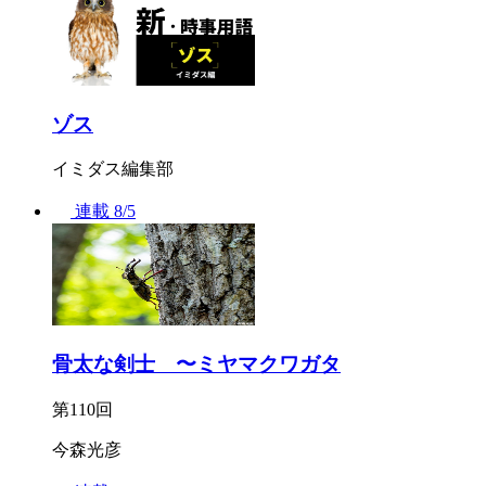
ゾス
イミダス編集部
連載
8/5
骨太な剣士 〜ミヤマクワガタ
第110回
今森光彦