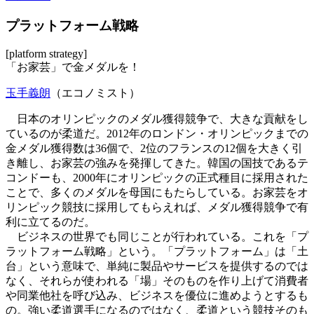
プラットフォーム戦略
[platform strategy]
「お家芸」で金メダルを！
玉手義朗
（エコノミスト）
日本のオリンピックのメダル獲得競争で、大きな貢献をし
ているのが柔道だ。2012年のロンドン・オリンピックまでの
金メダル獲得数は36個で、2位のフランスの12個を大きく引
き離し、お家芸の強みを発揮してきた。韓国の国技であるテ
コンドーも、2000年にオリンピックの正式種目に採用された
ことで、多くのメダルを母国にもたらしている。お家芸をオ
リンピック競技に採用してもらえれば、メダル獲得競争で有
利に立てるのだ。
ビジネスの世界でも同じことが行われている。これを「プ
ラットフォーム戦略」という。「プラットフォーム」は「土
台」という意味で、単純に製品やサービスを提供するのでは
なく、それらが使われる「場」そのものを作り上げて消費者
や同業他社を呼び込み、ビジネスを優位に進めようとするも
の。強い柔道選手になるのではなく、柔道という競技そのも