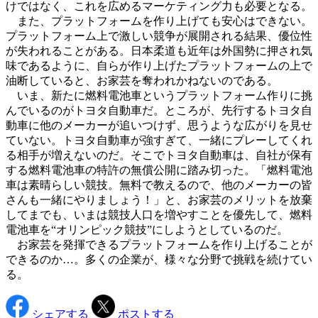
けではなく、これを広めるマーケティング力も必要となる。
また、プラットフォームを作り上げても安心はできない。
プラットフォーム上で激しい競争が展開される結果、優位性
が失われることがある。日本柔道も近年は外国勢に押され気
味であるように、自らが作り上げたプラットフォームの上で
油断していると、お家芸を奪われかねないのである。
いま、新たに燃料電池車というプラットフォーム作りに挑
んでいるのがトヨタ自動車だ。ところが、先行するトヨタ自
動車に他のメーカーが追いつけず、思うような広がりを見せ
ていない。トヨタ自動車が強すぎて、一緒にプレーしてくれ
る相手が増えないのだ。そこでトヨタ自動車は、自社が保有
する燃料電池車の特許の無償公開に踏み切った。「燃料電池
車は素晴らしい競技。無料で教えるので、他のメーカーの皆
さんも一緒にやりましょう！」と、お家芸のメリットを放棄
してまでも、いまは競技人口を増やすことを優先して、燃料
電池車を“オリンピック競技”にしようとしているのだ。
お家芸を発揮できるプラットフォームを作り上げることが
できるのか…。多くの企業が、様々な分野で挑戦を続けてい
る。
シェアする
ポストする