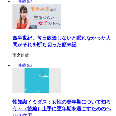
連載
8/4
四半世紀、毎日飲酒しないと眠れなかった人
間がそれを断ち切った顛末記
雨宮処凛
連載
8/3
性知識イミダス：女性の更年期について知ろ
う～（後編）上手に更年期を過ごすためのヘ
ルスケア