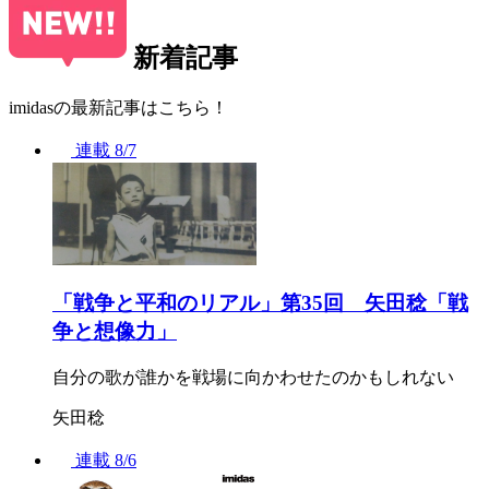
新着記事
imidasの最新記事はこちら！
連載
8/7
「戦争と平和のリアル」第35回 矢田稔「戦
争と想像力」
自分の歌が誰かを戦場に向かわせたのかもしれない
矢田稔
連載
8/6