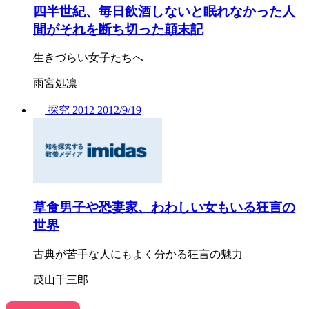
四半世紀、毎日飲酒しないと眠れなかった人
間がそれを断ち切った顛末記
生きづらい女子たちへ
雨宮処凛
探究
2012
2012/
9/19
草食男子や恐妻家、わわしい女もいる狂言の
世界
古典が苦手な人にもよく分かる狂言の魅力
茂山千三郎