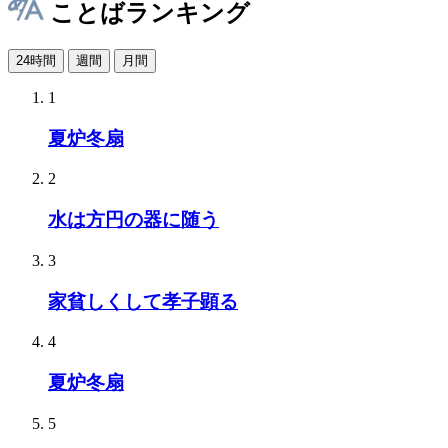
ことばランキング
24時間
週間
月間
1
夏炉冬扇
2
水は方円の器に随う
3
家貧しくして孝子顕る
4
夏炉冬扇
5