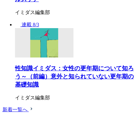
イミダス編集部
連載
8/3
性知識イミダス：女性の更年期について知ろ
う～（前編）意外と知られていない更年期の
基礎知識
イミダス編集部
新着一覧へ