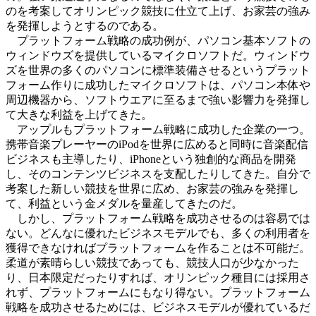
のを考案してオリンピック競技に仕立て上げ、お家芸の強み
を発揮しようとするのである。
プラットフォーム戦略の成功例が、パソコン基本ソフトの
ウィンドウズを提供しているマイクロソフトだ。ウィンドウ
ズを世界の多くのパソコンに標準装備させるというプラット
フォーム作りに成功したマイクロソフトは、パソコン本体や
周辺機器から、ソフトウエアに至るまで強い影響力を発揮し
て大きな利益を上げてきた。
アップルもプラットフォーム戦略に成功した企業の一つ。
携帯音楽プレーヤーのiPodを世界に広めると同時に音楽配信
ビジネスも主導したり、iPhoneという独創的な商品を開発
し、そのコンテンツビジネスを支配したりしてきた。自分で
考案した新しい競技を世界に広め、お家芸の強みを発揮し
て、利益という金メダルを量産してきたのだ。
しかし、プラットフォーム戦略を成功させるのは容易では
ない。どんなに優れたビジネスモデルでも、多くの利用者を
獲得できなければプラットフォームを作ることは不可能だ。
柔道が素晴らしい競技であっても、競技人口が少なかった
り、日本限定だったりすれば、オリンピック種目には採用さ
れず、プラットフォームにもなり得ない。プラットフォーム
戦略を成功させるためには、ビジネスモデルが優れているだ