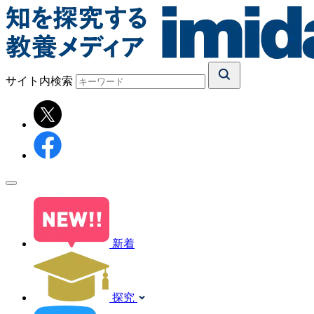
サイト内検索
新着
探究