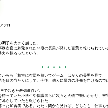
の調子を大きく崩した。
務次官に刺殺された44歳の長男が発した言葉と報じられている
暴力を振るったという。
♦ ♦ ♦ ♦ ♦
からも「和室に布団を敷いてゲーム」ばかりの長男を見て、
男を目の当たりにして、今後、他人に暴力の矛先を向けるので
登戸で起きた殺傷事件だ。
っていた小学生や保護者らに次々と刃物で襲いかかり、被害者
て暮らしていたと報じられた。
った加害者である。ただ世間から見れば、どちらも「仕事も