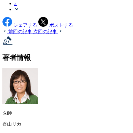
2
シェアする
ポストする
前回の記事
次回の記事
著者情報
医師
香山リカ