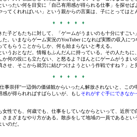
といったい何を目安に「自己有用感が得られる仕事」を探せば
やってくれればいい」という親からの言葉は、子にとってはと
♦ ♦ ♦ ♦ ♦
た子どもたちに対して、「ゲームがうまいのも十分にすごい
。いまならゲーム実況のYouTuber になれば実際の収入
ってもらうことからしか、何も始まらないと考える。
代というおとなだ。情報もふんだんに持っている。その人たちに
んか何の役にも立たない、と怒るよ？ほんとにゲームがうまい
填させ、そこから就労に結びつけようという作戦ですね？」と
♦ ♦ ♦ ♦ ♦
仕事崇拝”一辺倒の価値観からいったん解放されないと、この
用感が得られればすばらしいが、もし
それがすぐ手にできなか
女性でも、何歳でも、仕事をしていなからといって、近所で
、さまざまなやり方がある。散歩をして地域の一員であるとい
よいのだ。