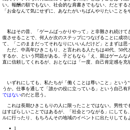
い。報酬の額でもない、社会的な肩書きでもない、だとする
「お金なんて気にせずに、あなたがいちばんやりたいことを
私はその昔、「ゲームばっかりやって」と非難され続けてき
復させることで、何人か次のステップにつなげることに成功した
て、「このままだってそれなりにいいんだけど」とまずは思
ただ、中高年ひきこもり、と言われる人たちは40代、50
するか、という問題がある。子どもなら「え、親はゲームな
直に信頼してくれるが、おとなには「一度、自己肯定感を充
いずれにしても、私たちが「働くことは尊いこと」という“
うか。仕事を通して「誰かの役に立っている」という自己有
ではない
のだと思う。
これは長期ひきこもりの人に限ったことではない。男性でも
はすばらしいことではあるが、「社会とつながる」にしても
ルに行ったり、もちろんその地域のイベントに出たりしても
1