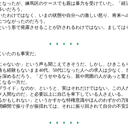
なったが、練馬区のケースでも親は暴力を受けていた。「経済
多いだろう。
たわけではなく、いまの状態や自分への激しい怒り、将来へ
につながったのだろう。
いう形で発露させることが許されるわけではない。ましては
♦ ♦ ♦ ♦ ♦
くいたのも事実だ。
じゃないか」という声も聞こえてきそうだ。しかし、ひきこも
も経験もないまま40代、50代になった人への求人は少なく
を深めるだろう。「どうせやるなら、親や周囲の人があっと驚き
くなる一方だ。
ライド」なのか、というと、実はそれだけではない。この人
メ人間なのだ」と必要以上に自己を卑下している人さえいる。
るかもしれない」というかすかな特権意識やほんのわずかの万
間瞬間で振り子が振揺れては、それに振り回されて自分の不安
♦ ♦ ♦ ♦ ♦