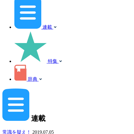
連載
特集
辞典
連載
常識を疑え！
2019.07.05