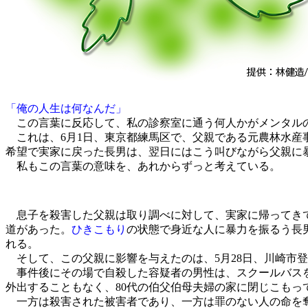
「俺の人生は何なんだ」
この言葉に反応して、私の診察室に通う何人かがメンタル
これは、6月1日、東京都練馬区で、父親である元農林水産事
希望で実家に戻った長男は、翌日にはこう叫びながら父親に
私もこの言葉の意味を、あれからずっと考えている。
息子を殺害した父親は取り調べに対して、実家に帰ってきて
道があった。
ひきこもり
の状態で身近な人に暴力を振るう長
れる。
そして、この父親に影響を与えたのは、5月28日、川崎市
事件後にその場で自殺した容疑者の男性は、スクールバスを待
外出することもなく、80代の伯父伯母夫婦の家に閉じこもっ
一方は殺害された被害者であり、一方は罪のない人の命を奪