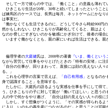
そして一方で彼らの中では、「働くこと」の意義も薄れて
ひきこもり生活が20年、30年と続いてしまったというこ
ば練馬区のケースでは、長男は毎月、ネットゲームにかなり
は事実だ。
「働かなくても生活できるのに、どうして今さら時給900円
然かもしれない。ひきこもりが高齢化してくると、親はよく
なのか脅しにすぎないのかを敏感にかぎ分けて、後者の場合
いますぐ働かなくとも、親の家にいれば生活はできる。親が
倫理学者の
大庭健
氏は、2008年の著書
『いま、働くという
ながら苦労して仕事をやりとげたときの「特有の安堵」に注
「自分の仕事が、回りまわって、直接には顔の見えない人々
る。」
これを心理学の言葉で言えば、
「自己有用感」
となるのか
身で認識すること」を意味する。
たしかに、大庭氏の語るような実感を仕事を手にして得て、
う。ひきこもりの子に対して親が「働いてほしい」と思うの
人の中で何かをやり遂げ、「自分は顔の見えない人々の役に
しかし、すぐ想像がつくように、「その実感が得られるよう
に入り、いのちの再生産につながるのだ」と思うことは可能