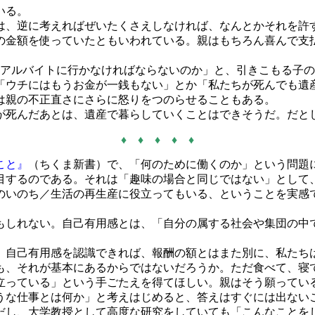
いる。
とは、逆に考えればぜいたくさえしなければ、なんとかそれを許
の金額を使っていたともいわれている。親はもちろん喜んで支
のアルバイトに行かなければならないのか」と、引きこもる子
「ウチにはもうお金が一銭もない」とか「私たちが死んでも遺
は親の不正直さにさらに怒りをつのらせることもある。
死んだあとは、遺産で暮らしていくことはできそうだ。だと
♦ ♦ ♦ ♦ ♦
こと』
（ちくま新書）で、「何のために働くのか」という問題
目するのである。それは「趣味の場合と同じではない」として
のいのち／生活の再生産に役立ってもいる、ということを実感
もしれない。自己有用感とは、「自分の属する社会や集団の中
自己有用感を認識できれば、報酬の額とはまた別に、私たち
も、それが基本にあるからではないだろうか。ただ食べて、寝
立っている」という手ごたえを得てほしい。親はそう願ってい
な仕事とは何か」と考えはじめると、答えはすぐには出ない
だし、大学教授として高度な研究をしていても「こんなことを