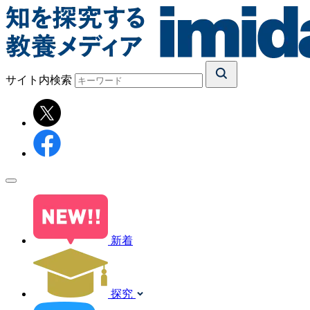
サイト内検索
新着
探究