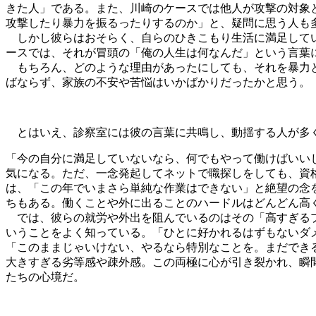
きた人」である。また、川崎のケースでは他人が攻撃の対象と
攻撃したり暴力を振るったりするのか」と、疑問に思う人も
しかし彼らはおそらく、自らのひきこもり生活に満足してい
ースでは、それが冒頭の「俺の人生は何なんだ」という言葉
もちろん、どのような理由があったにしても、それを暴力と
ばならず、家族の不安や苦悩はいかばかりだったかと思う。
とはいえ、診察室には彼の言葉に共鳴し、動揺する人が多
「今の自分に満足していないなら、何でもやって働けばいい
気になる。ただ、一念発起してネットで職探しをしても、資格
は、「この年でいまさら単純な作業はできない」と絶望の念
ちもある。働くことや外に出ることのハードルはどんどん高
では、彼らの就労や外出を阻んでいるのはその「高すぎるプ
いうことをよく知っている。「ひとに好かれるはずもないダ
「このままじゃいけない、やるなら特別なことを。まだでき
大きすぎる劣等感や疎外感。この両極に心が引き裂かれ、瞬
たちの心境だ。