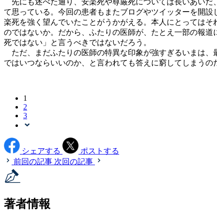
先にも述べた通り、安楽死や尊厳死については長いあいだ、
て思っている。今回の患者もまたブログやツイッターを開設
楽死を強く望んでいたことがうかがえる。本人にとってはそ
のではないか。だから、ふたりの医師が、たとえ一部の報道に
死ではない」と言うべきではないだろう。
ただ、まだふたりの医師の特異な印象が強すぎるいまは、最
ではいつならいいのか、と言われても答えに窮してしまうの
1
2
3
シェアする
ポストする
前回の記事
次回の記事
著者情報