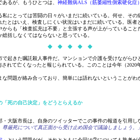
であるが、もうひとつは、
神経難病ALS（筋萎縮性側索硬化症
私にとっては苦闘の日々がいまだに続いている。何せ、その
されたとはいえ、検査しにくい状況はいまだに続いている。医者
中からも「検査拡充は不要」と主張する声が上がっていること
か総括しなくてはならないと思っている。
◆ ◆ ◆ ◆ ◆
で起きた嘱託殺人事件だ。マンションで介護を受けながらひと
されて亡くなったと報じられている。このことは今年（2020年
な問題が絡み合っており、簡単には語れないということがわ
。
の「死の自己決定」をどうとらえるか
・大阪市長は、自身のツイッターでこの事件の報道を引用し
、尊厳死について真正面から受け止め国会で議論しましょう。
定」
という問題だが、それとともに今回は②についても熟考が