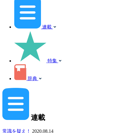
連載
特集
辞典
連載
常識を疑え！
2020.08.14