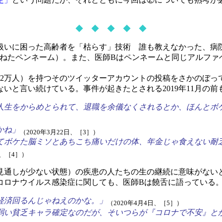
◆ ◆ ◆ ◆ ◆
いに困った高齢者を「枯らす」技術 誰も教えなかった、病
連ねたペンネーム）。また、医師Bはペンネームと同じアルファ
2万人）を持つそのツイッターアカウントの投稿をさかのぼっ
いと言い続けている。事件が起きたとされる2019年11月の
人生をからめとられて、退職を余儀なくされるとか、ほんとボ
かね」
（2020年3月22日、［3］）
てボケた脳ミソとあちこち痛いだけの体、年金じゃ食えない耐
日、［4］）
通しが少ない状態）の疾患の人たちの生の継続に意味がないと
コロナウイルス感染症に関しても、医師Bは饒舌に語っている
経済回るんじゃねえのかな。」
（2020年4月4日、［5］）
弱い貧乏キャラ確定なのだが、そいつらが『コロナで不安』と