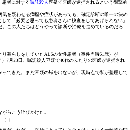
）
患者に対する
嘱託殺人
容疑で医師が逮捕されるという衝撃的
病気を疑わせる病歴や症状があっても、確定診断の唯一の決め
として「必要と思っても患者さんに検査をしてあげられない」
だ。この人たちはどうやって診断や治療を進めているのだろ
り暮らしをしていたALSの女性患者（事件当時51歳）が、
）7月23日、嘱託殺人容疑で40代のふたりの医師が逮捕され
かってきた。まだ容疑の域を出ないが、現時点で私が整理して
ながらこう呼びかけた。
」
［1］
必要だ。ただ、「医師にとって生と死とは」という一般的な問