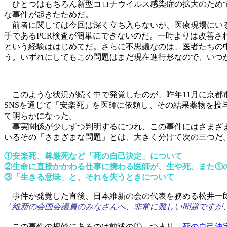
ひとつはもちろん新型コロナウイルス感染症の拡大のため
な事件が起きたためだ。
前者に関しては今回は深く立ち入らないが、医療現場にいる
手であるPCR検査が簡単にできないのだ。一時よりは改善
という経験ははじめてだ。さらに不思議なのは、医者たちの
う。いずれにしてもこの問題はまだ現在進行形なので、いつ
このような状況が続く中で発覚したのが、昨年11月に京都市
SNSを通じて「安楽死」を医師に依頼し、その結果薬物を投与
て明らかになった。
事実関係が少しずつ判明するにつれ、この事件にはさまざま
いるその「さまざまな問題」とは、大きく分けて次の三つだ
①安楽死、尊厳死など「死の自己決定」について
②生命に直接かかわる仕事に携わる医師が、生や死、また①
③「生きる意味」と、それを失うときについて
事件が発覚した直後、日本維新の会の代表を務める松井一郎
「維新の会国会議員のみなさんへ、非常に難しい問題ですが
この事件の根幹にあるのは前述の①、つまり
「死の自己決