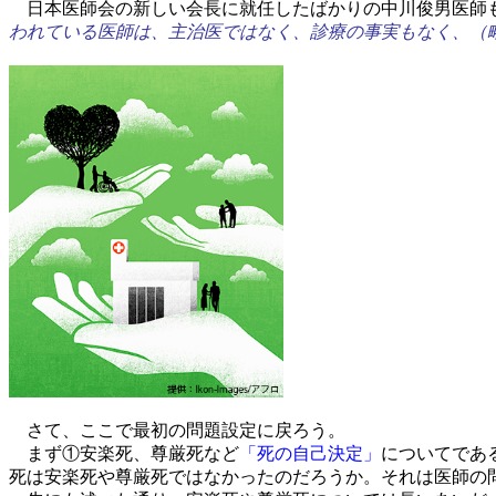
日本医師会の新しい会長に就任したばかりの中川俊男医師も、2
われている医師は、主治医ではなく、診療の事実もなく、（
さて、ここで最初の問題設定に戻ろう。
まず①安楽死、尊厳死など
「死の自己決定」
についてであ
死は安楽死や尊厳死ではなかったのだろうか。それは医師の