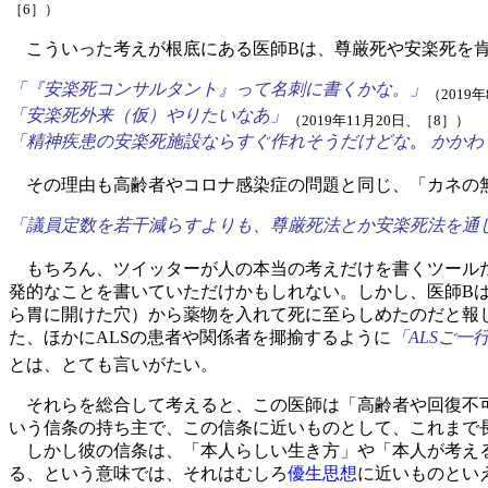
［6］）
こういった考えが根底にある医師Bは、尊厳死や安楽死を肯
「『安楽死コンサルタント』って名刺に書くかな。」
（2019
「安楽死外来（仮）やりたいなあ」
（2019年11月20日、［8］）
「精神疾患の安楽死施設ならすぐ作れそうだけどな
。
かかわ
その理由も高齢者やコロナ感染症の問題と同じ、「カネの無
「議員定数を若干減らすよりも、尊厳死法とか安楽死法を通
もちろん、ツイッターが人の本当の考えだけを書くツールだ
発的なことを書いていただけかもしれない。しかし、医師B
ら胃に開けた穴）から薬物を入れて死に至らしめたのだと報
た、ほかにALSの患者や関係者を揶揄するように
「ALSご一
とは、とても言いがたい。
それらを総合して考えると、この医師は「高齢者や回復不可
いう信条の持ち主で、この信条に近いものとして、これまで
しかし彼の信条は、「本人らしい生き方」や「本人が考える
る、という意味では、それはむしろ
優生思想
に近いものとい