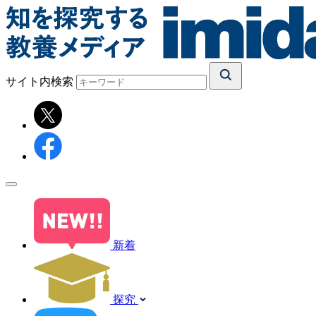
サイト内検索
新着
探究