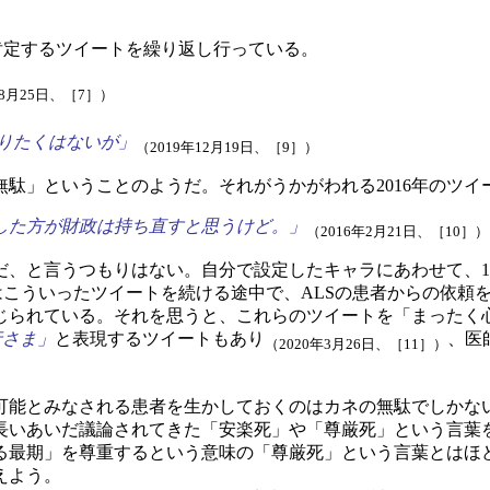
定するツイートを繰り返し行っている。
年8月25日、［7］）
りたくはないが」
（2019年12月19日、［9］）
駄」ということのようだ。それがうかがわれる2016年のツイ
した方が財政は持ち直すと思うけど。」
（2016年2月21日、［10］）
、と言うつもりはない。自分で設定したキャラにあわせて、1
はこういったツイートを続ける途中で、ALSの患者からの依頼
じられている。それを思うと、これらのツイートを「まったく
行さま」
と表現するツイートもあり
、医
（2020年3月26日、［11］）
能とみなされる患者を生かしておくのはカネの無駄でしかな
長いあいだ議論されてきた「安楽死」や「尊厳死」という言葉
最期」を尊重するという意味の「尊厳死」という言葉とはほ
えよう。