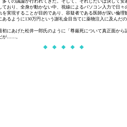
多くの議論が行われてきた。そして、それじたいは決して安
しており、全身が動かない中、視線によるパソコン入力で日々
れを実現することが目的であり、容疑者である医師が深い倫理
あるように130万円という謝礼金目当てに薬物注入に及んだ
初にあげた松井一郎氏のように「尊厳死について真正面から
だが……。
◆ ◆ ◆ ◆ ◆