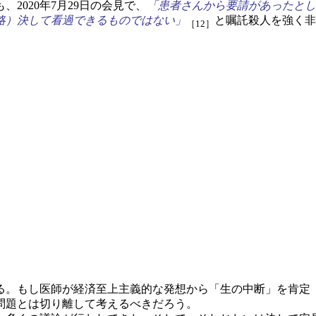
020年7月29日の会見で、
「患者さんから要請があったとし
略）決して看過できるものではない」
と嘱託殺人を強く非
［12］
る。もし医師が経済至上主義的な発想から「生の中断」を肯定（
問題とは切り離して考えるべきだろう。