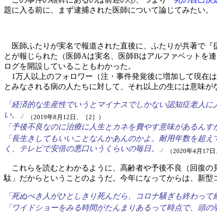
題に入る前に、まず逮捕された医師について論じてみたい。
医師ふたりが実名で報道された直後に、ふたりが共著で『扱
とが報じられた（医師Aは実名、医師Bはアルファベットを
ログを開設していることもわかった。
1万人以上のフォロワー（注・事件発覚後に増加して現在は
とみなされる病の人たちに対して、それ以上の生には意味がな
「経済的な生産性でいうとマイナスでしかない認知症老人に
い。」
（2019年8月12日、［2］）
「予後不良なのに治療に人生とカネを費やす意味があるんす
「長生きしてもいいことなんかあんのかよ。耐用年数を超え
く、テレビで安倍の悪口いうくらいの毎日。」
（2020年4月17
これらを読むとわかるように、高齢者や予後不良（回復の見
駄」だからということのようだ。今年になってからは、新型
「死ぬべき人がひとしきり死んだら、コロナ騒ぎも終わって
「ワイドショーをみる時間がたんまりあるって時点で、頭の