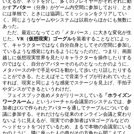
いえるが、ネットを介し、多くのプレイヤーがそれぞれに動
かす
アバター
（分身）がゲーム内空間に参加しており、とき
には単独で、ときには協調してミッションをクリアしてい
く。同じようなゲームやシステムは以前からほかにも無数に
あった。
ただ、最近になってこの「メタバース」に大きな変化が生
じた。
VR（仮想現実）ゴーグル
を装着することなどによっ
て、キャラクターではなく自分自身としてその空間に参加し
ているような感覚になれるようになったのだ。つまり、画面
越しに仮想現実世界を見たりキャラクターを操作したりする
のではなく、自分がアバターそのものとなったかのように、
メタバースの中で手足や口を動かして歩いたり話したりする
ことができる。たとえばそこで音楽ライブが行われていたと
すれば、現実と同じような感覚でステージを見上げ、手拍子
やダンスができるというわけだ。
フェイスブック改めメタがリリースしている
「ホライズン
ワークルーム」
というバーチャル会議室のシステムでは、参
加者はCGで作られたアバターを通してテーブルについて会
議に参加する。それだけなら従来のオンライン会議と変わり
ないように見えるが、現実での参加者はVRゴーグルなどの
ヘッドセットをつけているため、まるで本物の会議室にいる
かのように、隣に座った人の声がその方角から聞こえてく