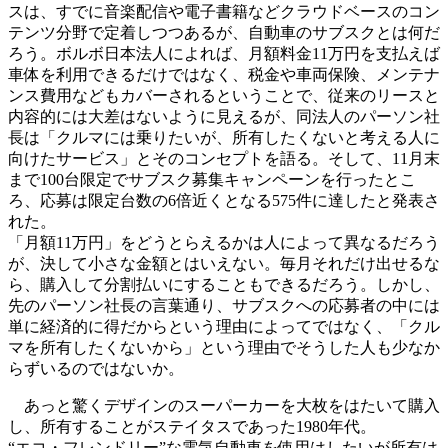
スは、すでに音楽配信や電子書籍などクラウドベースのコン
テンツ分野で定着しつつあるが、自動車のサブスクとは何だ
ろう。ボルボ日本法人によれば、月額料金11万円を支払えば
車体を利用できるだけではなく、税金や車両保険、メンテナ
ンス費用などもカバーされるということで、従来のリースと
内容的には大差はないように見えるが、同法人のパーソン社
長は「クルマには乗りたいが、所有したくないと考える人に
向けたサービス」とそのコンセプトを語る。そして、11月末
まで100台限定でサブスク募集キャンペーンを行ったとこ
ろ、応募は限定台数の6倍近くとなる575件に達したと発表さ
れた。
「月額11万円」をどうとらえるかは人によって異なるだろう
が、決して小さな金額とはいえない。毎月それだけ出せるな
ら、購入して分割払いにすることもできるだろう。しかし、
先のパーソン社長の言葉通り、サブスクへの応募者の中には
単に経済的に得だからという理由によってではなく、「クル
マを所有したくないから」という理由でそうした人も少なか
らずいるのではないか。
あっと驚くデザインのスーパーカーを大枚をはたいて購入
し、所有することがステイタスであった1980年代。
“エコ・フレンドリー”な電気自動車を使用はしたいが所有は