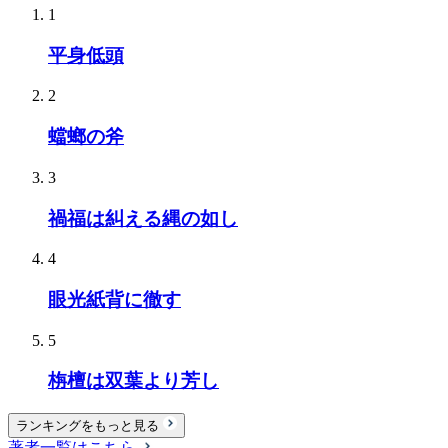
1
平身低頭
2
蟷螂の斧
3
禍福は糾える縄の如し
4
眼光紙背に徹す
5
栴檀は双葉より芳し
ランキングをもっと見る
著者一覧はこちら