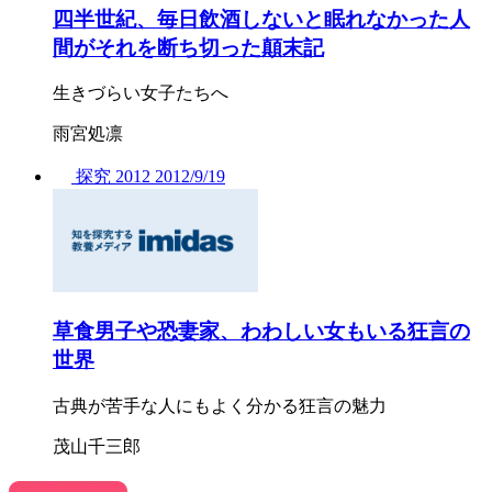
四半世紀、毎日飲酒しないと眠れなかった人
間がそれを断ち切った顛末記
生きづらい女子たちへ
雨宮処凛
探究
2012
2012/
9/19
草食男子や恐妻家、わわしい女もいる狂言の
世界
古典が苦手な人にもよく分かる狂言の魅力
茂山千三郎