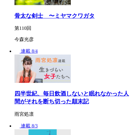
骨太な剣士 〜ミヤマクワガタ
第110回
今森光彦
連載
8/4
四半世紀、毎日飲酒しないと眠れなかった人
間がそれを断ち切った顛末記
雨宮処凛
連載
8/3