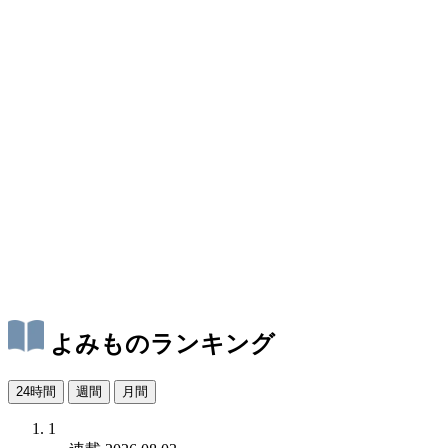
よみものランキング
24時間
週間
月間
1