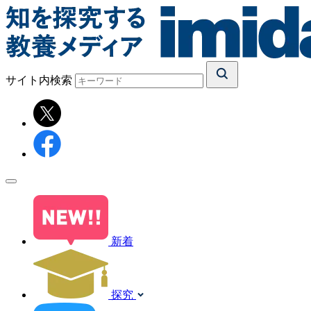
サイト内検索
新着
探究