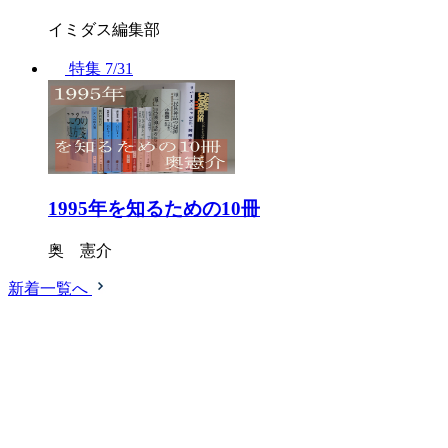
イミダス編集部
特集
7/31
1995年を知るための10冊
奥 憲介
新着一覧へ