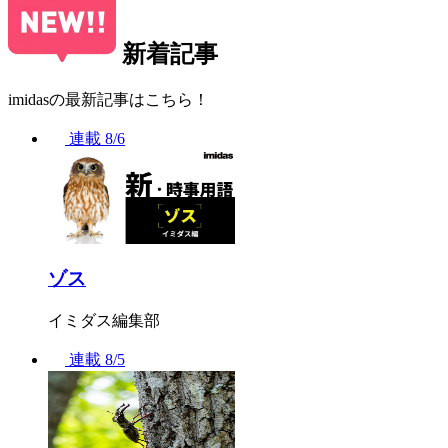
新着記事
imidasの最新記事はこちら！
連載
8/6
ゾス
イミダス編集部
連載
8/5