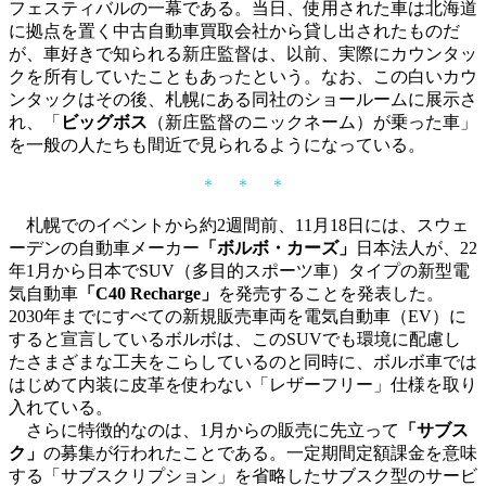
フェスティバルの一幕である。当日、使用された車は北海道
に拠点を置く中古自動車買取会社から貸し出されたものだ
が、車好きで知られる新庄監督は、以前、実際にカウンタッ
クを所有していたこともあったという。なお、この白いカウ
ンタックはその後、札幌にある同社のショールームに展示さ
れ、「
ビッグボス
（新庄監督のニックネーム）が乗った車」
を一般の人たちも間近で見られるようになっている。
＊ ＊ ＊
札幌でのイベントから約2週間前、11月18日には、スウェ
ーデンの自動車メーカー
「ボルボ・カーズ」
日本法人が、22
年1月から日本でSUV（多目的スポーツ車）タイプの新型電
気自動車
「C40 Recharge」
を発売することを発表した。
2030年までにすべての新規販売車両を電気自動車（EV）に
すると宣言しているボルボは、このSUVでも環境に配慮し
たさまざまな工夫をこらしているのと同時に、ボルボ車では
はじめて内装に皮革を使わない「レザーフリー」仕様を取り
入れている。
さらに特徴的なのは、1月からの販売に先立って
「サブス
ク」
の募集が行われたことである。一定期間定額課金を意味
する「サブスクリプション」を省略したサブスク型のサービ