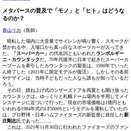
メタバースの普及で「モノ」と「ヒト」はどうな
るのか？
香山リカ
（医師）
暗転した場内に大音量でサイレンが鳴り響く。スモークが
焚かれる中、入場口から真っ白なスポーツカーが入ってき
た。
「スーパーカー」
の代名詞ともいわれた
ランボルギー
ニ・カウンタック
だ。70年代後半に日本で起きたスーパーカ
ーブームを牽引したカウンタックの製造は、1990年でいった
ん終了した（2021年に限定モデルが復活）。しかしその名前
やデザインは、当時子どもだった人なら誰もが知っているだ
ろう。
その日、跳ね上げ式のシザーズドアを両翼とも開け放った
カウンタックは、ゆっくりと札幌ドーム場内を半周してメイ
ンステージに近づいて行った。現在の市場価格は1億円とも
いわれる1984年式のLP5000Sというモデルを運転していたの
は、プロ野球・日本ハムファイターズの新監督に就任した
新
庄剛志
氏であった……。
これは、2021年11月30日に行われたファイターズのファン