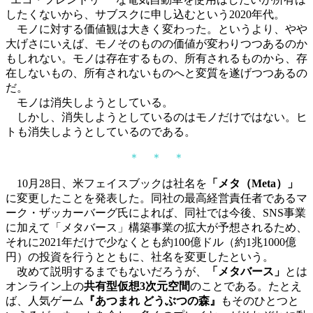
したくないから、サブスクに申し込むという2020年代。
モノに対する価値観は大きく変わった。というより、やや
大げさにいえば、モノそのものの価値が変わりつつあるのか
もしれない。モノは存在するもの、所有されるものから、存
在しないもの、所有されないものへと変質を遂げつつあるの
だ。
モノは消失しようとしている。
しかし、消失しようとしているのはモノだけではない。ヒ
トも消失しようとしているのである。
＊ ＊ ＊
10月28日、米フェイスブックは社名を
「メタ（Meta）」
に変更したことを発表した。同社の最高経営責任者であるマ
ーク・ザッカーバーグ氏によれば、同社では今後、SNS事業
に加えて「メタバース」構築事業の拡大が予想されるため、
それに2021年だけで少なくとも約100億ドル（約1兆1000億
円）の投資を行うとともに、社名を変更したという。
改めて説明するまでもないだろうが、
「メタバース」
とは
オンライン上の
共有型仮想3次元空間
のことである。たとえ
ば、人気ゲーム
『あつまれ どうぶつの森』
もそのひとつと