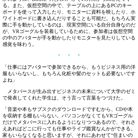
る。また、仮想空間の中で、テーブルの上にあるPCのキー
ボードを使って入力したり、モニターに資料を映したり、ホ
ワイトボードに書き込んだりすることも可能だ。もちろん実
際に手を動かしているのは、現実空間にいる自分自身なのだ
が、VRゴーグルを装着しているために、参加者は仮想空間
の中のアバターが手を動かしたりモニターを見たりしている
感覚を味わう。
＊ ＊ ＊
「仕事にはアバターで参加できるから、もうビジネス用の洋
服もいらないし、もちろん化粧や髪のセットも必要ないです
よね」
メタバースが生み出すビジネスの未来について大学のゼミ
で発表してくれた学生は、そう言って言葉をつづけた。
「音楽や本もサブスクのダウンロードですむから、CDや本
を収納する棚もいらない。パソコンがなくてもVRゴーグル
だけでメタバースに入れるようになりつつあるので、それさ
えあればどこに行っても仕事やライブ鑑賞なんかができる。
家もいらなくなると思いますが、それにあわせて“住まいの