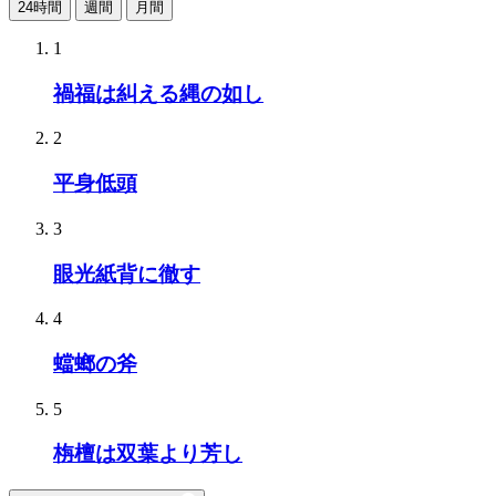
24時間
週間
月間
1
禍福は糾える縄の如し
2
平身低頭
3
眼光紙背に徹す
4
蟷螂の斧
5
栴檀は双葉より芳し