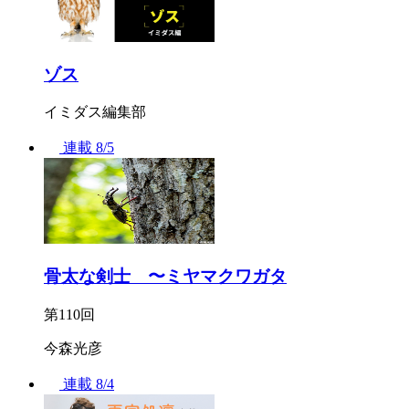
ゾス
イミダス編集部
連載
8/5
骨太な剣士 〜ミヤマクワガタ
第110回
今森光彦
連載
8/4