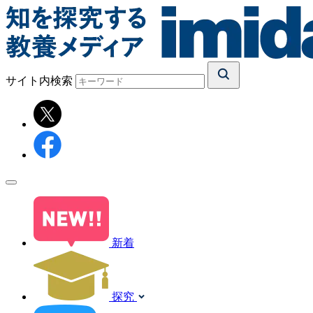
サイト内検索
新着
探究