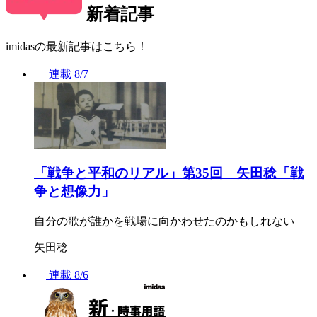
新着記事
imidasの最新記事はこちら！
連載
8/7
「戦争と平和のリアル」第35回 矢田稔「戦
争と想像力」
自分の歌が誰かを戦場に向かわせたのかもしれない
矢田稔
連載
8/6