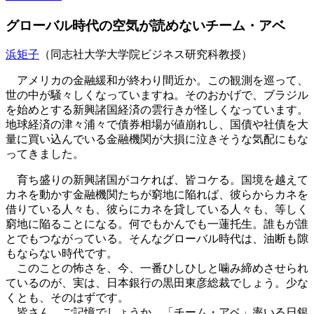
グローバル時代の空気が読めないチーム・アベ
浜矩子
（同志社大学大学院ビジネス研究科教授）
アメリカの金融緩和が終わり間近か。この観測を巡って、
世の中が騒々しくなっていますね。そのおかげで、ブラジル
を始めとする新興諸国経済の雲行きが怪しくなっています。
地球経済の津々浦々で債券相場が値崩れし、国債や社債を大
量に買い込んでいる金融機関が大損に泣きそうな気配にもな
ってきました。
育ち盛りの新興諸国がコケれば、皆コケる。国境を越えて
カネを動かす金融機関たちが窮地に陥れば、彼らからカネを
借りている人々も、彼らにカネを貸している人々も、等しく
窮地に陥ることになる。何でもかんでも一蓮托生。誰もが誰
とでもつながっている。そんなグローバル時代は、油断も隙
もならない時代です。
このことの怖さを、今、一番ひしひしと噛み締めさせられ
ているのが、実は、日本銀行の黒田東彦総裁でしょう。少な
くとも、そのはずです。
皆さん、ご記憶でしょうか。「チーム・アベ」率いる日銀