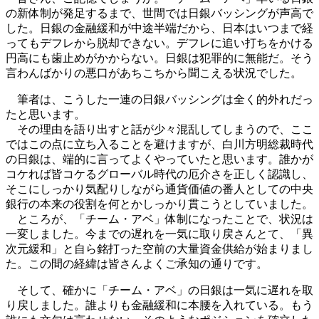
の新体制が発足するまで、世間では日銀バッシングが声高で
した。日銀の金融緩和が中途半端だから、日本はいつまで経
ってもデフレから脱却できない。デフレに追い打ちをかける
円高にも歯止めがかからない。日銀は犯罪的に無能だ。そう
言わんばかりの悪口があちこちから聞こえる状況でした。
筆者は、こうした一連の日銀バッシングは全く的外れだっ
たと思います。
その理由を語り出すと話が少々混乱してしまうので、ここ
ではこの点に立ち入ることを避けますが、白川方明総裁時代
の日銀は、端的に言ってよくやっていたと思います。誰かが
コケれば皆コケるグローバル時代の厄介さを正しく認識し、
そこにしっかり気配りしながら通貨価値の番人としての中央
銀行の本来の役割を何とかしっかり貫こうとしていました。
ところが、「チーム・アベ」体制になったことで、状況は
一変しました。今までの遅れを一気に取り戻さんとて、「異
次元緩和」と自ら銘打った空前の大量資金供給が始まりまし
た。この間の経緯は皆さんよくご承知の通りです。
そして、確かに「チーム・アベ」の日銀は一気に遅れを取
り戻しました。誰よりも金融緩和に本腰を入れている。もう