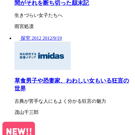
間がそれを断ち切った顛末記
生きづらい女子たちへ
雨宮処凛
探究
2012
2012/
9/19
草食男子や恐妻家、わわしい女もいる狂言の
世界
古典が苦手な人にもよく分かる狂言の魅力
茂山千三郎