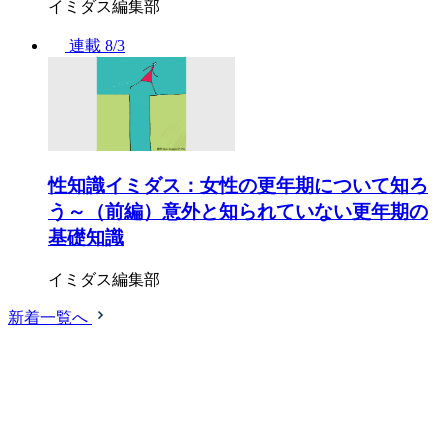
イミダス編集部
連載
8/3
性知識イミダス：女性の更年期について知ろ
う～（前編）意外と知られていない更年期の
基礎知識
イミダス編集部
新着一覧へ