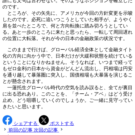
誰にも文句は言わせない。そのようなポジションを確立した
のです。
ところが、その矢先に、アメリカが今回の方針変更を示唆
したのです。必死に追いつこうとしていた相手が、ようやく
肩を並べたところで、何と方向転換に踏み切ろうとしてい
る。あと一歩のところに来たと思ったら、一転して周回遅れ
の位置に大転落。それが今の日本の金融政策の状況です。
このままで行けば、グローバル経済全体として金融タイト
化の方向に向かう中で、日本だけが大緩和状態を続けている
ということになりかねません。そうなれば、いつまで経って
もゼロ金利の日本から資金がどんどん流出し、円相場は円安
を通り越して暴落圏に突入し、国債相場も大暴落を演じるこ
とが懸念されます。
一蓮托生グローバル時代の空気を読み誤ると、全てが裏目
に出る恐れあり。このことを、「チーム・アベ」はどう受け
止め、どう咀嚼していくのでしょうか。ご一緒に見守ってい
きたいと思います。
シェアする
ポストする
前回の記事
次回の記事