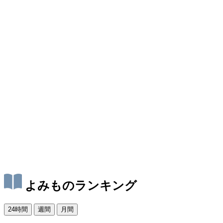
よみものランキング
24時間
週間
月間