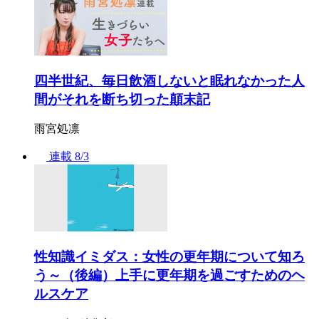
四半世紀、毎日飲酒しないと眠れなかった人
間がそれを断ち切った顛末記
雨宮処凛
連載
8/3
性知識イミダス：女性の更年期について知ろ
う～（後編）上手に更年期を過ごすためのヘ
ルスケア