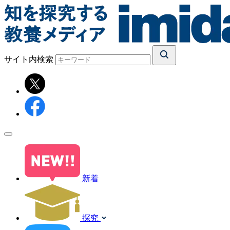
サイト内検索
新着
探究