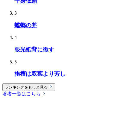
平身低頭
3
蟷螂の斧
4
眼光紙背に徹す
5
栴檀は双葉より芳し
ランキングをもっと見る
著者一覧はこちら