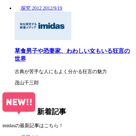
探究
2012
2012/
9/19
草食男子や恐妻家、わわしい女もいる狂言の
世界
古典が苦手な人にもよく分かる狂言の魅力
茂山千三郎
新着記事
imidasの最新記事はこちら！