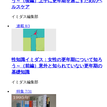
う～（後編）上手に更年期を過ごすためのヘ
ルスケア
イミダス編集部
連載
8/3
性知識イミダス：女性の更年期について知ろ
う～（前編）意外と知られていない更年期の
基礎知識
イミダス編集部
特集
7/31