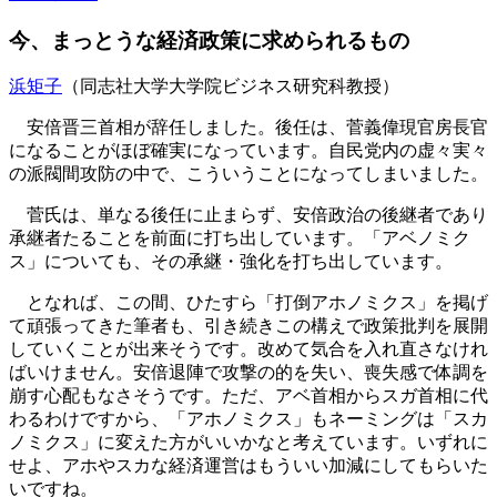
今、まっとうな経済政策に求められるもの
浜矩子
（同志社大学大学院ビジネス研究科教授）
安倍晋三首相が辞任しました。後任は、菅義偉現官房長官
になることがほぼ確実になっています。自民党内の虚々実々
の派閥間攻防の中で、こういうことになってしまいました。
菅氏は、単なる後任に止まらず、安倍政治の後継者であり
承継者たることを前面に打ち出しています。「アベノミク
ス」についても、その承継・強化を打ち出しています。
となれば、この間、ひたすら「打倒アホノミクス」を掲げ
て頑張ってきた筆者も、引き続きこの構えで政策批判を展開
していくことが出来そうです。改めて気合を入れ直さなけれ
ばいけません。安倍退陣で攻撃の的を失い、喪失感で体調を
崩す心配もなさそうです。ただ、アベ首相からスガ首相に代
わるわけですから、「アホノミクス」もネーミングは「スカ
ノミクス」に変えた方がいいかなと考えています。いずれに
せよ、アホやスカな経済運営はもういい加減にしてもらいた
いですね。