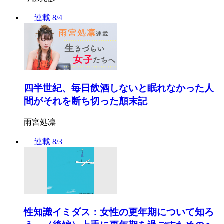
連載
8/4
四半世紀、毎日飲酒しないと眠れなかった人
間がそれを断ち切った顛末記
雨宮処凛
連載
8/3
性知識イミダス：女性の更年期について知ろ