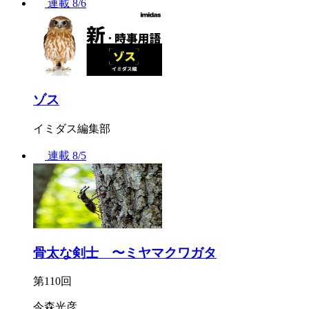
連載
8/6
ゾス
イミダス編集部
連載
8/5
骨太な剣士 〜ミヤマクワガタ
第110回
今森光彦