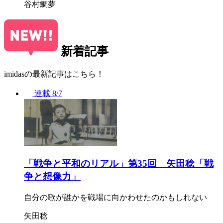
谷村鯛夢
新着記事
imidasの最新記事はこちら！
連載
8/7
「戦争と平和のリアル」第35回 矢田稔「戦
争と想像力」
自分の歌が誰かを戦場に向かわせたのかもしれない
矢田稔