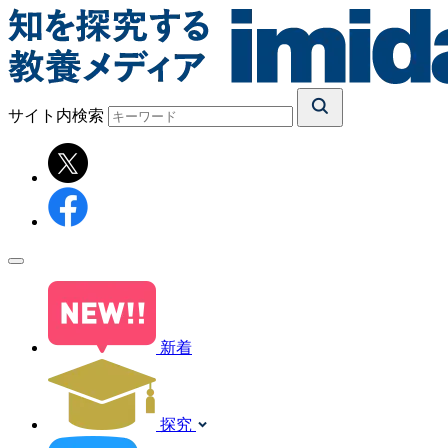
サイト内検索
新着
探究