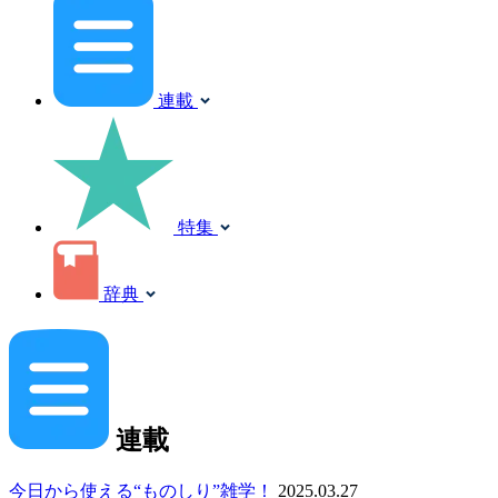
連載
特集
辞典
連載
今日から使える“ものしり”雑学！
2025.03.27