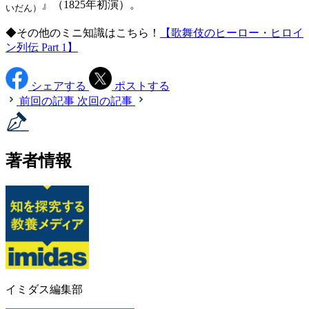
』（1825年初演）。
いだん）
◆その他のミニ知識はこちら！
【歌舞伎のヒーロー・ヒロイ
ン列伝 Part 1】
シェアする
ポストする
前回の記事
次回の記事
著者情報
イミダス編集部