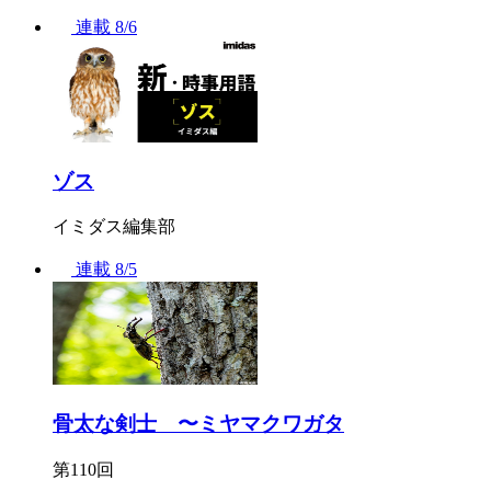
連載
8/6
ゾス
イミダス編集部
連載
8/5
骨太な剣士 〜ミヤマクワガタ
第110回