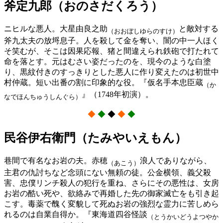
斧定九郎（おのさだくろう）
ニヒルな悪人。大星由良之助
と敵対する
（おおぼしゆらのすけ）
斧九太夫の放埒息子。人を殺して金を奪い、闇の中一人ほく
そ笑むが、そこは因果応報、猪と間違えられ鉄砲で打たれて
命を落とす。元はむさい姿だったのを、現今のような白塗
り、黒紋付きのすっきりとした悪人に作り変えたのは初世中
村仲蔵。短い出番の割に印象的な役。『仮名手本忠臣蔵
（か
』（1748年初演）。
なでほんちゅうしんぐら）
◆
◆
◆
◆
◆
民谷伊右衛門（たみやいえもん）
巷間で有名なお岩の夫。赤穂
浪人でありながら、
（あこう）
主君の仇討ちなど念頭にない無頼の徒。公金横領、義父殺
害、忠僕リンチ殺人の犯行を重ね、さらにその悪性は、女房
お岩の酷い死や、欲絡みで再婚した先の御家滅亡をも引き起
こす。毒薬で醜く変貌して死ぬお岩の強烈な霊力に苦しめら
れるのは自業自得か。『東海道四谷怪談
（とうかいどうよつやか