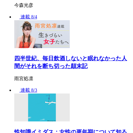
今森光彦
連載
8/4
四半世紀、毎日飲酒しないと眠れなかった人
間がそれを断ち切った顛末記
雨宮処凛
連載
8/3
性知識イミダス：女性の更年期について知ろ