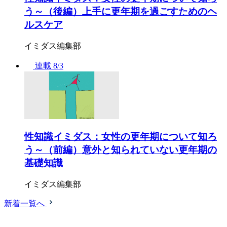
う～（後編）上手に更年期を過ごすためのヘ
ルスケア
イミダス編集部
連載
8/3
性知識イミダス：女性の更年期について知ろ
う～（前編）意外と知られていない更年期の
基礎知識
イミダス編集部
新着一覧へ