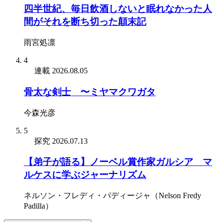
四半世紀、毎日飲酒しないと眠れなかった人
間がそれを断ち切った顛末記
雨宮処凛
4
連載
2026.08.05
骨太な剣士 〜ミヤマクワガタ
今森光彦
5
探究
2026.07.13
【弟子が語る】ノーベル賞作家ガルシア゠マ
ルケスに学ぶジャーナリズム
ネルソン・フレディ・パディージャ（Nelson Fredy
Padilla）