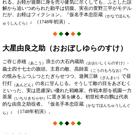
れる。お軽が遊廓に身を売り健気に尽くしても、ふとした誤
解から追いつめられた勘平は切腹。実在の萱野三平がモデル
だが、お軽はフィクション。『仮名手本忠臣蔵
（かなでほんち
』（1748年初演）。
ゅうしんぐら）
◆
◆
◆
◆
◆
大星由良之助（おおぼしゆらのすけ）
ご存じ赤穂
浪士の大石内蔵助
、
（あこう）
（おおいしくらのすけ）
義士四十七士の旗頭。主君の敵、高師直
へ
（こうのもろなお）
の恨みをふつふつとたぎらせつつ、遊興三昧
で昼
（ざんまい）
行灯
の名に甘んじる。そうして敵の目をあざむく
（あんどん）
といった、実は思慮深い優れた戦略家。作戦本部を祇園一力
茶屋
に置き策を練る。初世松本白鸚は代表
（いちりきぢゃや）
的な由良之助役者。『仮名手本忠臣蔵
（かなでほんちゅうしんぐ
』（1748年初演）。
ら）
◆
◆
◆
◆
◆