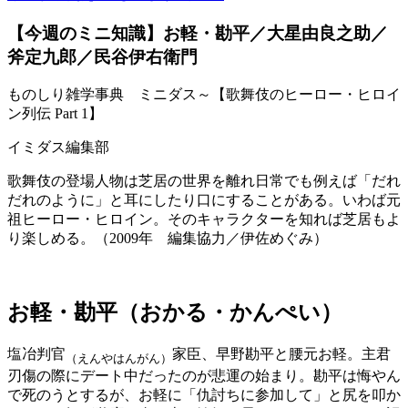
【今週のミニ知識】お軽・勘平／大星由良之助／
斧定九郎／民谷伊右衛門
ものしり雑学事典 ミニダス～【歌舞伎のヒーロー・ヒロイ
ン列伝 Part 1】
イミダス編集部
歌舞伎の登場人物は芝居の世界を離れ日常でも例えば「だれ
だれのように」と耳にしたり口にすることがある。いわば元
祖ヒーロー・ヒロイン。そのキャラクターを知れば芝居もよ
り楽しめる。（2009年 編集協力／伊佐めぐみ）
お軽・勘平（おかる・かんぺい）
塩冶判官
家臣、早野勘平と腰元お軽。主君
（えんやはんがん）
刃傷の際にデート中だったのが悲運の始まり。勘平は悔やん
で死のうとするが、お軽に「仇討ちに参加して」と尻を叩か