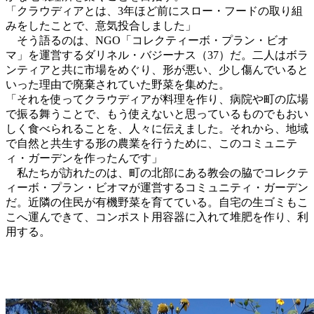
「クラウディアとは、3年ほど前に
スロー・フード
の取り組
みをしたことで、意気投合しました」
そう語るのは、NGO「コレクティーボ・プラン・ビオ
マ」を運営するダリネル・バジーナス（37）だ。二人はボラ
ンティアと共に市場をめぐり、形が悪い、少し傷んでいると
いった理由で廃棄されていた野菜を集めた。
「それを使ってクラウディアが料理を作り、病院や町の広場
で振る舞うことで、もう使えないと思っているものでもおい
しく食べられることを、人々に伝えました。それから、地域
で自然と共生する形の農業を行うために、このコミュニテ
ィ・ガーデンを作ったんです」
私たちが訪れたのは、町の北部にある教会の脇でコレクテ
ィーボ・プラン・ビオマが運営するコミュニティ・ガーデン
だ。近隣の住民が有機野菜を育てている。自宅の生ゴミもこ
こへ運んできて、コンポスト用容器に入れて堆肥を作り、利
用する。