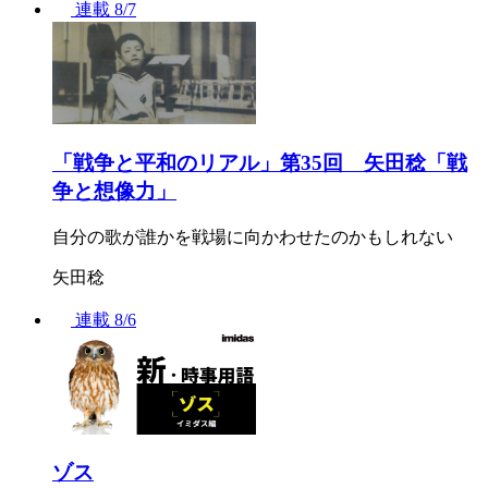
連載
8/7
「戦争と平和のリアル」第35回 矢田稔「戦
争と想像力」
自分の歌が誰かを戦場に向かわせたのかもしれない
矢田稔
連載
8/6
ゾス