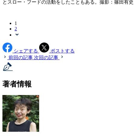
とスロー・フードの活動をしたこともある。撮影：篠田有史
1
2
シェアする
ポストする
前回の記事
次回の記事
著者情報