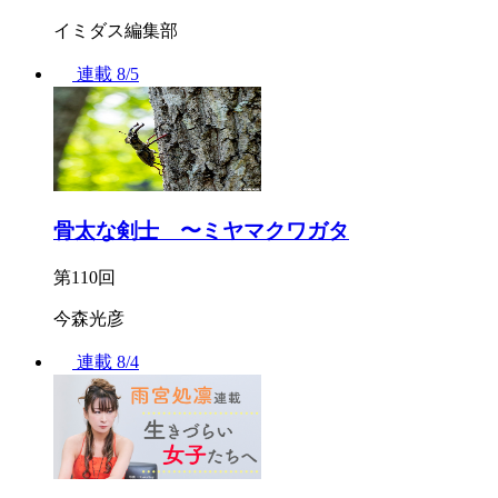
イミダス編集部
連載
8/5
骨太な剣士 〜ミヤマクワガタ
第110回
今森光彦
連載
8/4