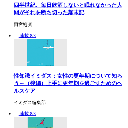
四半世紀、毎日飲酒しないと眠れなかった人
間がそれを断ち切った顛末記
雨宮処凛
連載
8/3
性知識イミダス：女性の更年期について知ろ
う～（後編）上手に更年期を過ごすためのヘ
ルスケア
イミダス編集部
連載
8/3