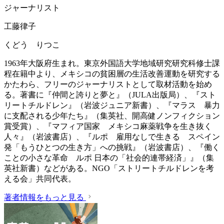
ジャーナリスト
工藤律子
くどう りつこ
1963年大阪府生まれ。東京外国語大学地域研究研究科修士課
程在籍中より、メキシコの貧困層の生活改善運動を研究する
かたわら、フリーのジャーナリストとして取材活動を始め
る。著書に『仲間と誇りと夢と』（JULA出版局）、『スト
リートチルドレン』（岩波ジュニア新書）、『マラス 暴力
に支配される少年たち』（集英社、開高健ノンフィクション
賞受賞）、『マフィア国家 メキシコ麻薬戦争を生き抜く
人々』（岩波書店）、『ルポ 雇用なしで生きる スペイン
発「もうひとつの生き方」への挑戦』（岩波書店）、『働く
ことの小さな革命 ルポ 日本の「社会的連帯経済」』（集
英社新書）などがある。NGO「ストリートチルドレンを考
える会」共同代表。
著者情報をもっと見る