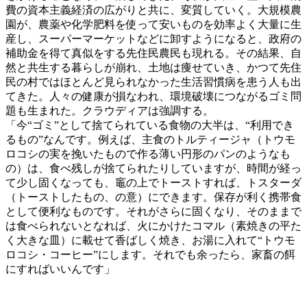
費の資本主義経済の広がりと共に、変質していく。大規模農
園が、農薬や化学肥料を使って安いものを効率よく大量に生
産し、スーパーマーケットなどに卸すようになると、政府の
補助金を得て真似をする先住民農民も現れる。その結果、自
然と共生する暮らしが崩れ、土地は痩せていき、かつて先住
民の村ではほとんど見られなかった生活習慣病を患う人も出
てきた。人々の健康が損なわれ、環境破壊につながるゴミ問
題も生まれた。クラウディアは強調する。
「今“ゴミ”として捨てられている食物の大半は、“利用でき
るもの”なんです。例えば、主食のトルティージャ（トウモ
ロコシの実を挽いたもので作る薄い円形のパンのようなも
の）は、食べ残しが捨てられたりしていますが、時間が経っ
て少し固くなっても、竈の上でトーストすれば、トスターダ
（トーストしたもの、の意）にできます。保存が利く携帯食
として便利なものです。それがさらに固くなり、そのままで
は食べられないとなれば、火にかけたコマル（素焼きの平た
く大きな皿）に載せて香ばしく焼き、お湯に入れて“トウモ
ロコシ・コーヒー”にします。それでも余ったら、家畜の餌
にすればいいんです」