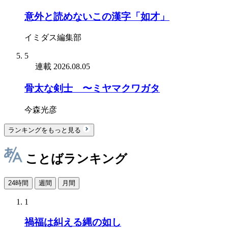
意外と読めないこの漢字「如才」
イミダス編集部
5
連載
2026.08.05
骨太な剣士 〜ミヤマクワガタ
今森光彦
ランキングをもっと見る
ことばランキング
24時間
週間
月間
1
禍福は糾える縄の如し