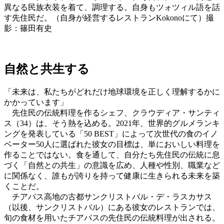
異なる民族衣装を着て、調理する。自身もツォツィル語を話
す先住民だ。（自身が経営するレストランKokonoにて）撮
影：篠田有史
自然と共生する
「未来は、私たちがどれだけ地球環境を正しく理解するかに
かかっています」
先住民の伝統料理を作るシェフ、クラウディア・サンティ
ス（34）は、そう熱を込める。2021年、世界的グルメランキ
ングを発表している「50 BEST」によって次世代の食のイノ
ベーター50人に選ばれた彼女の目標は、単においしい料理を
作ることではない。食を通して、自分たち先住民の伝統に息
づく「自然との共生」の意識を広め、人種や性別、職業など
に関係なく、誰もが誇りを持って健康に生きられる未来を築
くことだ。
チアパス高地の古都サンクリストバル・デ・ラスカサス
（以後、サンクリストバル）にある彼女のレストランでは、
旬の食材を用いたチアパスの先住民の伝統料理が出される。