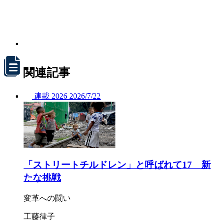
関連記事
連載
2026
2026/
7/22
「ストリートチルドレン」と呼ばれて17 新
たな挑戦
変革への闘い
工藤律子