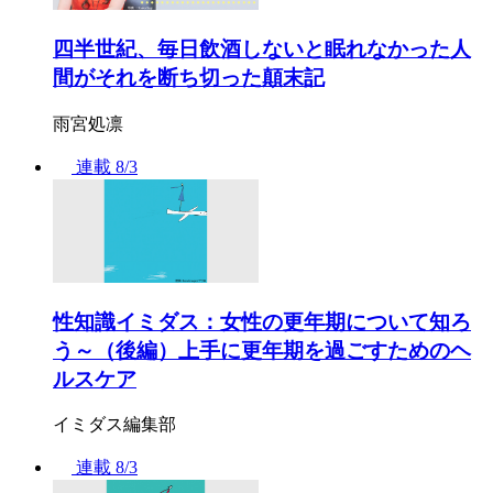
四半世紀、毎日飲酒しないと眠れなかった人
間がそれを断ち切った顛末記
雨宮処凛
連載
8/3
性知識イミダス：女性の更年期について知ろ
う～（後編）上手に更年期を過ごすためのヘ
ルスケア
イミダス編集部
連載
8/3