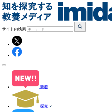
サイト内検索
新着
探究