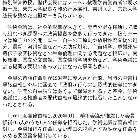
特別栄誉教授。歴代会長にはノーベル物理学賞受賞者の朝永
振一郎、東京大学総長を務めた茅誠司、吉川弘之、京都大学
総長を務めた山極寿一各氏らがいる。
学術会議は、社会的影響が大きく、専門分野を横断して取
り組むべき課題への政策提言を数多く行ってきた。扱うテー
マは原子力の公開・民主・自主の三原則や放射性廃棄物の処
分、震災・河川災害などへの防災対応、宇宙科学、尊厳死や
遺伝子改変技術などの生命倫理に関する問題など幅広い。南
極観測、国立公文書館、国立情報学研究所など、学術会議に
よる提案が実現のきっかけになった事業も多い。
会員の首相任命制が1984年に導入された際、当時の中曽根
康弘首相は83年に国会で「政府が行うのは形式的任命にすぎ
ない。学問の自由独立はあくまで保障される」と答弁。学術
会議による推薦者を歴代首相が最終的に拒否したことはなか
ったとされる。
しかし菅義偉首相は2020年9月、学術会議が推薦した会員
候補105人のうち6人の任命を拒否した。学術会議は菅首相に
対し、会員候補を任命しない理由の説明とすみやかな任命を
求める要望書を提出している。