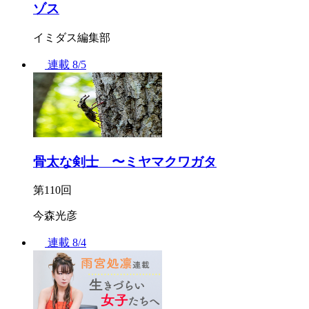
ゾス
イミダス編集部
連載
8/5
骨太な剣士 〜ミヤマクワガタ
第110回
今森光彦
連載
8/4