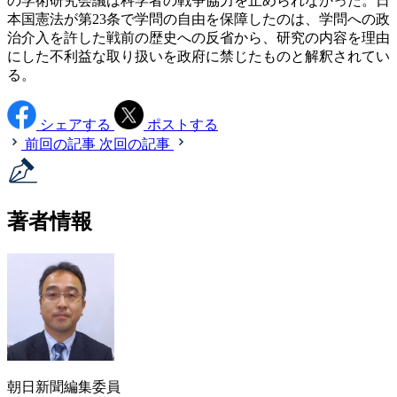
の学術研究会議は科学者の戦争協力を止められなかった。日
本国憲法が第23条で学問の自由を保障したのは、学問への政
治介入を許した戦前の歴史への反省から、研究の内容を理由
にした不利益な取り扱いを政府に禁じたものと解釈されてい
る。
シェアする
ポストする
前回の記事
次回の記事
著者情報
朝日新聞編集委員