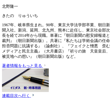
北野隆一
きたの りゅういち
1967年、岐阜県生まれ。90年、東京大学法学部卒業、朝日新
聞入社。新潟、延岡、北九州、熊本に赴任し、東京社会部次
長を経て2014年から現職。単著に『朝日新聞の慰安婦報道と
裁判』（朝日新聞出版）。共著に『私たちは学術会議の任命
拒否問題に抗議する』（論創社）、『フェイクと憎悪 歪む
メディアと民主主義』（大月書店）『祈りの旅 天皇皇后、
被災地への想い』（朝日新聞出版）など。
著者情報をもっと見る
連載目次へ行く