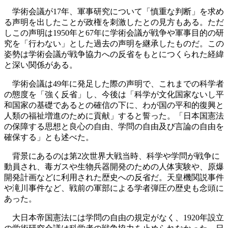
学術会議が17年、軍事研究について「慎重な判断」を求め
る声明を出したことが政権を刺激したとの見方もある。ただ
しこの声明は1950年と67年に学術会議が戦争や軍事目的の研
究を「行わない」とした過去の声明を継承したものだ。この
姿勢は学術会議が戦争協力への反省をもとにつくられた経緯
と深い関係がある。
学術会議は49年に発足した際の声明で、これまでの科学者
の態度を「強く反省」し、今後は「科学が文化国家ないし平
和国家の基礎であるとの確信の下に、わが国の平和的復興と
人類の福祉増進のために貢献」すると誓った。「日本国憲法
の保障する思想と良心の自由、学問の自由及び言論の自由を
確保する」とも述べた。
背景にあるのは第2次世界大戦当時、科学や学問が戦争に
動員され、毒ガスや生物兵器開発のための人体実験や、原爆
開発計画などに利用された歴史への反省だ。天皇機関説事件
や滝川事件など、戦前の軍部による学者弾圧の歴史も念頭に
あった。
大日本帝国憲法には学問の自由の規定がなく、1920年設立