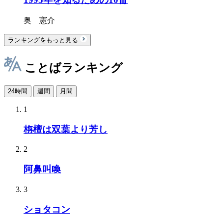
奥 憲介
ランキングをもっと見る
ことばランキング
24時間
週間
月間
1
栴檀は双葉より芳し
2
阿鼻叫喚
3
ショタコン