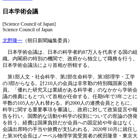
日本学術会議
[Science Council of Japan]
Science Council of Japan
北野隆一
（朝日新聞編集委員）
日本学術会議は、日本の科学者約87万人を代表する国の組
織。内閣府の特別の機関で、政府から独立して職務を行う。
日本学術会議法により首相が所轄する。
第1部人文・社会科学、第2部生命科学、第3部理学・工学
の3部からなる。計210人の会員は非常勤の特別職国家公務
員。「優れた研究又は業績がある科学者」のなかから学術会
議の推薦にもとづいて首相が任命する。任期6年で3年ごとに
半数の105人が入れ替わる。約2000人の連携会員とともに、
科学に関する重要事項を審議し、政府に対して政策提言や報
告を行い、国際的な活動や科学の役割についての世論の啓発
を担う。経費は国庫負担だが会員への固定給や年金はなく、
会議出席時の手当や旅費が支払われる。2020年10月に就任し
た第30代会長はノーベル物理学賞受賞者の梶田隆章・東京大