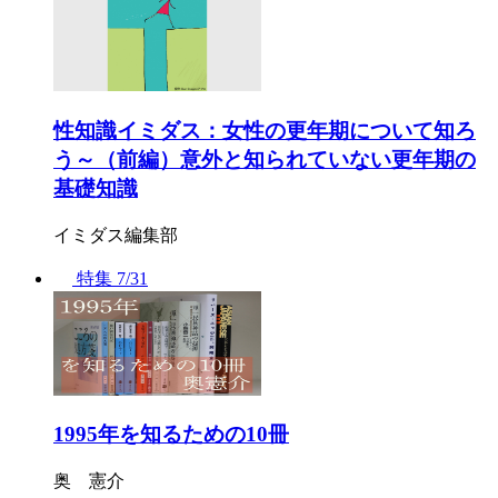
性知識イミダス：女性の更年期について知ろ
う～（前編）意外と知られていない更年期の
基礎知識
イミダス編集部
特集
7/31
1995年を知るための10冊
奥 憲介