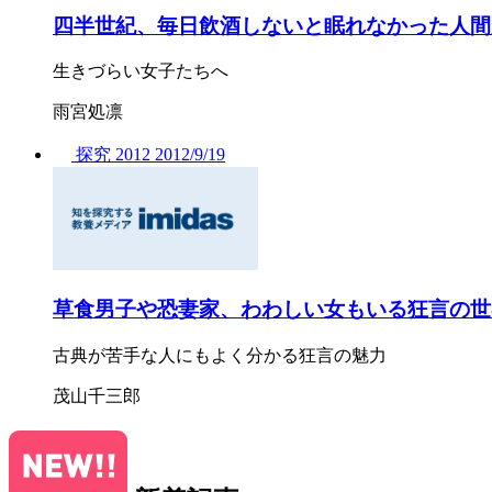
四半世紀、毎日飲酒しないと眠れなかった人間
生きづらい女子たちへ
雨宮処凛
探究
2012
2012/
9/19
草食男子や恐妻家、わわしい女もいる狂言の世
古典が苦手な人にもよく分かる狂言の魅力
茂山千三郎