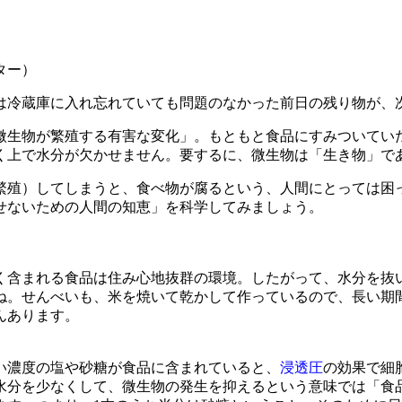
ター）
冷蔵庫に入れ忘れていても問題のなかった前日の残り物が、
生物が繁殖する有害な変化」。もともと食品にすみついてい
く上で水分が欠かせません。要するに、微生物は「生き物」で
殖）してしまうと、食べ物が腐るという、人間にとっては困
せないための人間の知恵」を科学してみましょう。
含まれる食品は住み心地抜群の環境。したがって、水分を抜
ね。せんべいも、米を焼いて乾かして作っているので、長い期
んあります。
い濃度の塩や砂糖が食品に含まれていると、
浸透圧
の効果で細
水分を少なくして、微生物の発生を抑えるという意味では「食