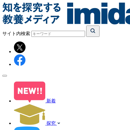
サイト内検索
新着
探究