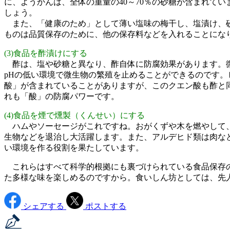
に、ようかんは、全体の重量の40～70％の砂糖が含まれて
しょう。
また、「健康のため」として薄い塩味の梅干し、塩漬け、砂
ものは品質保存のために、他の保存料などを入れることにな
(3)食品を酢漬けにする
酢は、塩や砂糖と異なり、酢自体に防腐効果があります。
pHの低い環境で微生物の繁殖を止めることができるのです
酸」が含まれていることがありますが、このクエン酸も酢と
れも「酸」の防腐パワーです。
(4)食品を煙で燻製（くんせい）にする
ハムやソーセージがこれですね。おがくずや木を燃やして、
生物などを退治し大活躍します。また、アルデヒド類は肉な
い環境を作る役割を果たしています。
これらはすべて科学的根拠にも裏づけられている食品保存の
た多様な味を楽しめるのですから。食いしん坊としては、先
シェアする
ポストする