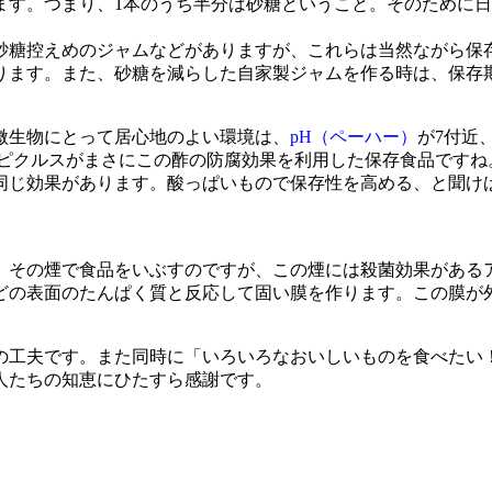
います。つまり、1本のうち半分は砂糖ということ。そのために
糖控えめのジャムなどがありますが、これらは当然ながら保
ります。また、砂糖を減らした自家製ジャムを作る時は、保存
微生物にとって居心地のよい環境は、
pH（ペーハー）
が7付近
。ピクルスがまさにこの酢の防腐効果を利用した保存食品ですね
同じ効果があります。酸っぱいもので保存性を高める、と聞け
その煙で食品をいぶすのですが、この煙には殺菌効果がある
どの表面のたんぱく質と反応して固い膜を作ります。この膜が
工夫です。また同時に「いろいろなおいしいものを食べたい
人たちの知恵にひたすら感謝です。