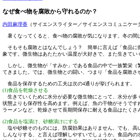
なぜ食べ物を腐敗から守れるのか？
内田麻理香
（サイエンスライター／サイエンスコミュニケー
暑くなってくると、食べ物の腐敗が気になります。冬の間は
そもそも腐敗とはなんでしょう？ 簡単に言えば「食品に微
象です。微生物はあたたかい温度が大好きで、また生きてい
しかし、微生物が「すみか」である食品の中で一族繁栄（繁
てきました。では、微生物との闘い、つまり「食品を腐敗さ
食品を保存するための工夫は次の4通りが挙げられます。
(1)食品を乾燥させる
生きていくために水分が必要な微生物にとって、水分が多く
状態よりも保存性を高めます。例えば、魚の干物がそうです
ラーメンなど、乾燥させて長期間保存に耐える食品はたくさ
(2)食品を塩漬け、砂糖漬けにする
塩や砂糖そのものには、防腐効果はありません。でも、高
しんなりする、と言えば理解しやすいでしょうか。食品内の