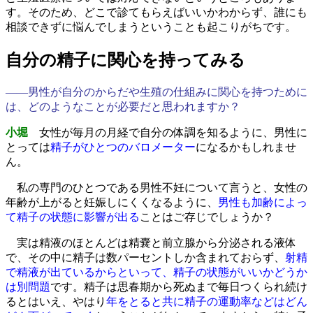
す。そのため、どこで診てもらえばいいかわからず、誰にも
相談できずに悩んでしまうということも起こりがちです。
自分の精子に関心を持ってみる
――男性が自分のからだや生殖の仕組みに関心を持つために
は、どのようなことが必要だと思われますか？
小堀
女性が毎月の月経で自分の体調を知るように、男性に
とっては
精子がひとつのバロメーター
になるかもしれませ
ん。
私の専門のひとつである男性不妊について言うと、女性の
年齢が上がると妊娠しにくくなるように、
男性も加齢によっ
て精子の状態に影響が出る
ことはご存じでしょうか？
実は精液のほとんどは精嚢と前立腺から分泌される液体
で、その中に精子は数パーセントしか含まれておらず、
射精
で精液が出ているからといって、精子の状態がいいかどうか
は別問題
です。精子は思春期から死ぬまで毎日つくられ続け
るとはいえ、やはり
年をとると共に精子の運動率などはどん