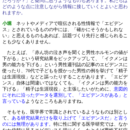
だろうか？」と疑問に思うようなものもあります。私たちは
どのような点に注意しながら情報に接していくとよいと思わ
れますか。
小堀
ネットやメディアで喧伝される性情報で「エビデン
ス」とされているものの中には、「確かにそうかもしれな
い」と思えるものもあれば、話題づくり先行と感じられるこ
とも少なくありません。
たとえば、「赤ん坊の泣き声を聞くと男性ホルモンの値が
下がる」という研究結果をピックアップして、「イクメンは
男の能力を下げる」という男性週刊誌の記事のエビデンスに
使ったり、70代で子どもを授かった男性の例を挙げて「精子
は生涯現役」などと謳ったりすることがあります。「エビデ
ンス」自体は間違いではなくても、「イクメンは男の能力を
下げる」「精子は生涯現役」と主張したいがために、
意図的
にそれに沿ったデータを選別して、「エビデンスがある」と
言っている
ようなところもありますね。
そもそも、医学界で常識とされているようなものは別とし
て、
ある研究結果だけを取り上げて「エビデンスだ」と言う
のには無理があります。
特に性に関する医学研究では、なか