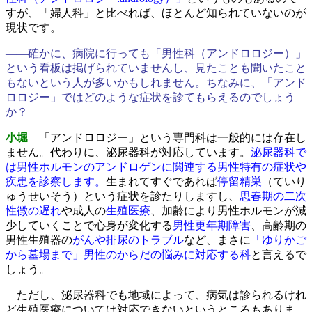
すが、「婦人科」と比べれば、ほとんど知られていないのが
現状です。
――確かに、病院に行っても「男性科（アンドロロジー）」
という看板は掲げられていませんし、見たことも聞いたこと
もないという人が多いかもしれません。ちなみに、「アンド
ロロジー」ではどのような症状を診てもらえるのでしょう
か？
小堀
「アンドロロジー」という専門科は一般的には存在し
ません。代わりに、泌尿器科が対応しています。
泌尿器科で
は男性ホルモンのアンドロゲンに関連する男性特有の症状や
疾患を診察します。
生まれてすぐであれば
停留精巣
（ていり
ゅうせいそう）という症状を診たりしますし、
思春期の二次
性徴の遅れ
や成人の
生殖医療
、加齢により男性ホルモンが減
少していくことで心身が変化する
男性更年期障害
、高齢期の
男性生殖器の
がんや排尿のトラブル
など、まさに
「ゆりかご
から墓場まで」男性のからだの悩みに対応する科
と言えるで
しょう。
ただし、泌尿器科でも地域によって、病気は診られるけれ
ど生殖医療については対応できないというところもありま