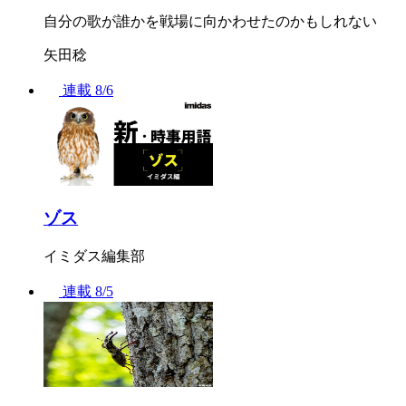
自分の歌が誰かを戦場に向かわせたのかもしれない
矢田稔
連載
8/6
ゾス
イミダス編集部
連載
8/5