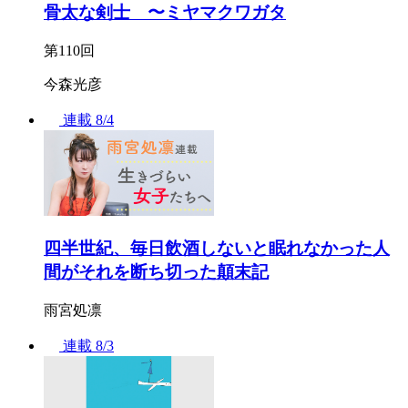
骨太な剣士 〜ミヤマクワガタ
第110回
今森光彦
連載
8/4
四半世紀、毎日飲酒しないと眠れなかった人
間がそれを断ち切った顛末記
雨宮処凛
連載
8/3