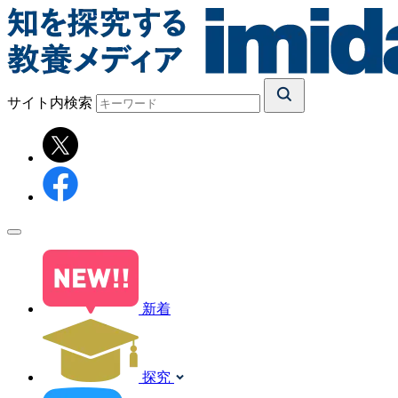
サイト内検索
新着
探究