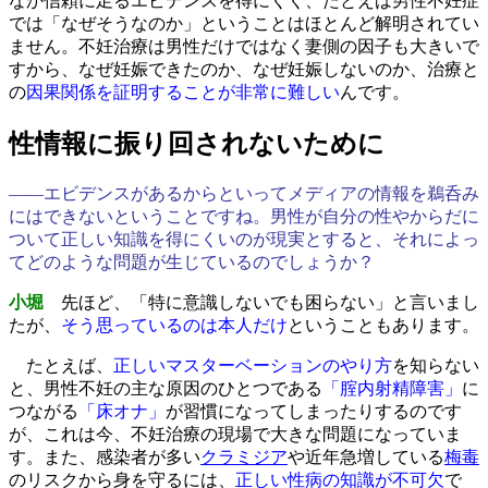
なか信頼に足るエビデンスを得にくく、たとえば男性不妊症
では「なぜそうなのか」ということはほとんど解明されてい
ません。不妊治療は男性だけではなく妻側の因子も大きいで
すから、なぜ妊娠できたのか、なぜ妊娠しないのか、治療と
の
因果関係を証明することが非常に難しい
んです。
性情報に振り回されないために
――エビデンスがあるからといってメディアの情報を鵜呑み
にはできないということですね。男性が自分の性やからだに
ついて正しい知識を得にくいのが現実とすると、それによっ
てどのような問題が生じているのでしょうか？
小堀
先ほど、「特に意識しないでも困らない」と言いまし
たが、
そう思っているのは本人だけ
ということもあります。
たとえば、
正しいマスターベーションのやり方
を知らない
と、男性不妊の主な原因のひとつである
「腟内射精障害」
に
つながる
「床オナ」
が習慣になってしまったりするのです
が、これは今、不妊治療の現場で大きな問題になっていま
す。また、感染者が多い
クラミジア
や近年急増している
梅毒
のリスクから身を守るには、
正しい性病の知識が不可欠
で