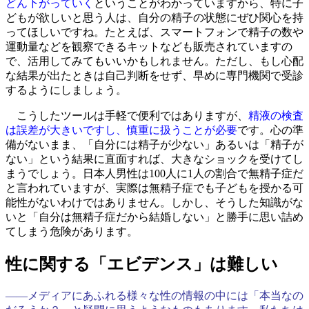
どん下がっていく
ということがわかっていますから、特に子
どもが欲しいと思う人は、自分の精子の状態にぜひ関心を持
ってほしいですね。たとえば、スマートフォンで精子の数や
運動量などを観察できるキットなども販売されていますの
で、活用してみてもいいかもしれません。ただし、もし心配
な結果が出たときは自己判断をせず、早めに専門機関で受診
するようにしましょう。
こうしたツールは手軽で便利ではありますが、
精液の検査
は誤差が大きいですし、慎重に扱うことが必要
です。心の準
備がないまま、「自分には精子が少ない」あるいは「精子が
ない」という結果に直面すれば、大きなショックを受けてし
まうでしょう。日本人男性は100人に1人の割合で無精子症だ
と言われていますが、実際は無精子症でも子どもを授かる可
能性がないわけではありません。しかし、そうした知識がな
いと「自分は無精子症だから結婚しない」と勝手に思い詰め
てしまう危険があります。
性に関する「エビデンス」は難しい
――メディアにあふれる様々な性の情報の中には「本当なの