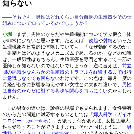
知らない
――そもそも、男性はどれくらい自分自身の生殖器やその仕
組みについて知っているのでしょうか？
小堀
まず、男性のからだや生殖機能について学ぶ機会自体
が非常に少ないと思います。たとえば、
勃起
や
射精
といった
生理現象を日常的に体験していても、「なぜ勃起するのか」
「射精とはどのようなメカニズムで起こるのか」などの知識
は、一般男性はもちろん、生殖医療を専門とするごく一部の
医師しか知らないのではないでしょうか。逆に言えば、
前立
腺の病気やなんらかの生殖器のトラブルを経験するまでは特
に意識しなくても困らない
わけです。この点は、毎月一度の
月経が心身に影響を与えやすい女性との大きな違いで、
男性
は自分のからだに対する興味や関心を持ちにくい
のかもしれ
ません。
この男女の違いは、診療の現場でも見られます。女性特有
のからだの問題に対応するものとしては
「婦人科学（ガイネ
コロジー：gynecology）」
があり、何かあれば、女性は婦人
科を受診することができますよね。それと同じように、
「男
性科（アンドロロジー:andrology）」
というものもあるので