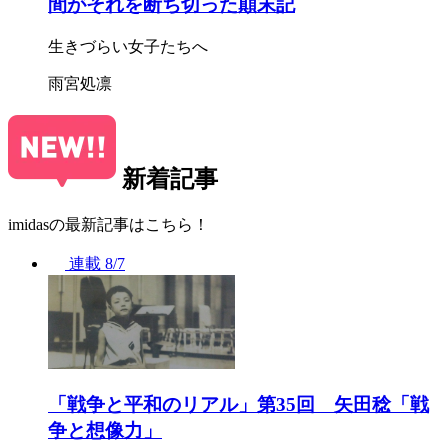
間がそれを断ち切った顛末記
生きづらい女子たちへ
雨宮処凛
新着記事
imidasの最新記事はこちら！
連載
8/7
「戦争と平和のリアル」第35回 矢田稔「戦
争と想像力」