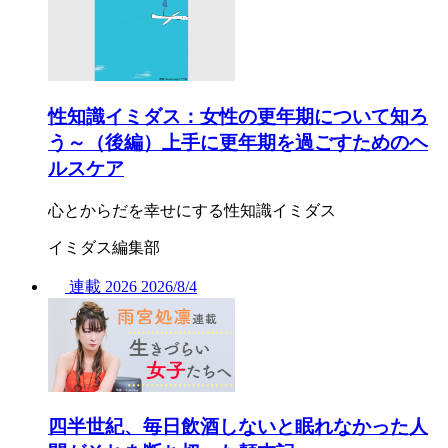
性知識イミダス：女性の更年期について知ろ
う～（後編）上手に更年期を過ごすためのヘ
ルスケア
心とからだを幸せにする性知識イミダス
イミダス編集部
連載
2026
2026/
8/4
四半世紀、毎日飲酒しないと眠れなかった人