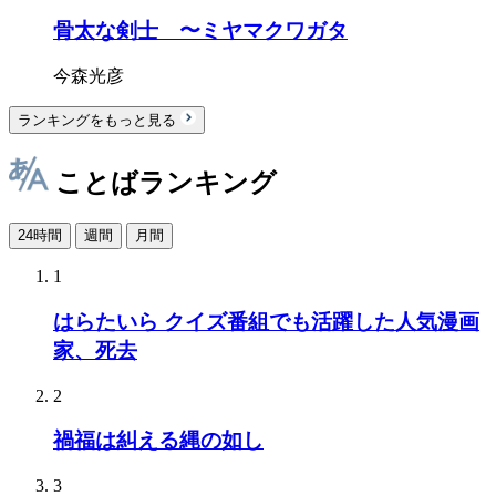
骨太な剣士 〜ミヤマクワガタ
今森光彦
ランキングをもっと見る
ことばランキング
24時間
週間
月間
1
はらたいら クイズ番組でも活躍した人気漫画
家、死去
2
禍福は糾える縄の如し
3