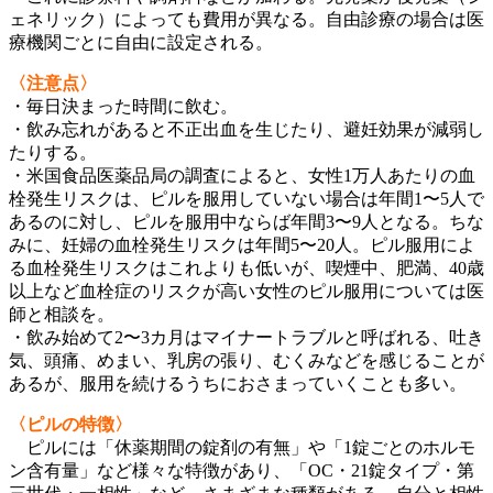
ェネリック）によっても費用が異なる。自由診療の場合は医
療機関ごとに自由に設定される。
〈注意点〉
・毎日決まった時間に飲む。
・飲み忘れがあると不正出血を生じたり、避妊効果が減弱し
たりする。
・米国食品医薬品局の調査によると、女性1万人あたりの血
栓発生リスクは、ピルを服用していない場合は年間1〜5人で
あるのに対し、ピルを服用中ならば年間3〜9人となる。ちな
みに、妊婦の血栓発生リスクは年間5〜20人。ピル服用によ
る血栓発生リスクはこれよりも低いが、喫煙中、肥満、40歳
以上など血栓症のリスクが高い女性のピル服用については医
師と相談を。
・飲み始めて2〜3カ月はマイナートラブルと呼ばれる、吐き
気、頭痛、めまい、乳房の張り、むくみなどを感じることが
あるが、服用を続けるうちにおさまっていくことも多い。
〈ピルの特徴〉
ピルには「休薬期間の錠剤の有無」や「1錠ごとのホルモ
ン含有量」など様々な特徴があり、「OC・21錠タイプ・第