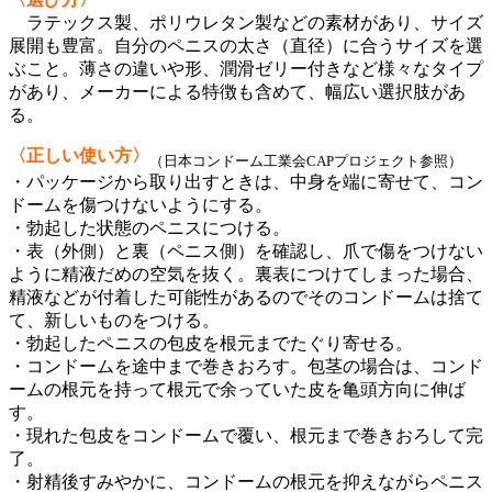
ラテックス製、ポリウレタン製などの素材があり、サイズ
展開も豊富。自分のペニスの太さ（直径）に合うサイズを選
ぶこと。薄さの違いや形、潤滑ゼリー付きなど様々なタイプ
があり、メーカーによる特徴も含めて、幅広い選択肢があ
る。
〈正しい使い方〉
（日本コンドーム工業会CAPプロジェクト参照）
・パッケージから取り出すときは、中身を端に寄せて、コン
ドームを傷つけないようにする。
・勃起した状態のペニスにつける。
・表（外側）と裏（ペニス側）を確認し、爪で傷をつけない
ように精液だめの空気を抜く。裏表につけてしまった場合、
精液などが付着した可能性があるのでそのコンドームは捨て
て、新しいものをつける。
・勃起したペニスの包皮を根元までたぐり寄せる。
・コンドームを途中まで巻きおろす。包茎の場合は、コンド
ームの根元を持って根元で余っていた皮を亀頭方向に伸ば
す。
・現れた包皮をコンドームで覆い、根元まで巻きおろして完
了。
・射精後すみやかに、コンドームの根元を抑えながらペニス