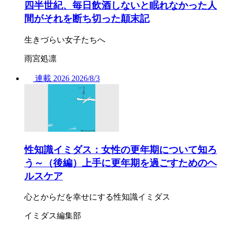
四半世紀、毎日飲酒しないと眠れなかった人
間がそれを断ち切った顛末記
生きづらい女子たちへ
雨宮処凛
連載
2026
2026/
8/3
性知識イミダス：女性の更年期について知ろ
う～（後編）上手に更年期を過ごすためのヘ
ルスケア
心とからだを幸せにする性知識イミダス
イミダス編集部