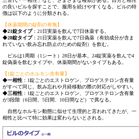
三世代・一相性」など、さまざまな種類がある。自分と相性
の良いピルを探すことで、服用を続けやすくなる。ピルの特
徴は以下のように分類される。
【休薬期間の錠剤の有無】
◆
21錠タイプ
：21日実薬を飲んで7日休薬する。
◆
28錠タイプ
：21日実薬を飲んで7日偽薬（有効成分が含ま
れていない飲み忘れ防止のための錠剤）を飲む。
ピルは1周期（1シート）28日が基本。24錠実薬を飲んで4
錠偽薬を飲むタイプや、休薬期間がないタイプもある。
【1錠ごとのホルモン含有量】
◆
一相性
：1錠ごとのエストロゲン、プロゲステロン含有量
がすべて同じ。飲み忘れや月経移動の際の対応がしやすい。
◆
三相性
：1錠ごとのエストロゲン、プロゲステロン含有量
が3段階（6日間、5日間、10日間など）で異なる。
自然なホルモン動態に似せて生理的と言われてきたが、一
相性と比べて特に効果は変わらないとされる。