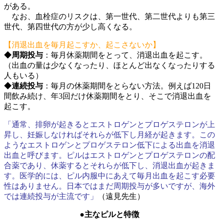
がある。
なお、血栓症のリスクは、第一世代、第二世代よりも第三
世代、第四世代の方が少し高くなる。
【消退出血を毎月起こすか、起こさないか】
◆
周期投与
：毎月休薬期間をとって、消退出血を起こす。
（出血の量は少なくなったり、ほとんど出なくなったりする
人もいる）
◆
連続投与
：毎月の休薬期間をとらない方法。例えば120日
間飲み続け、年3回だけ休薬期間をとり、そこで消退出血を
起こす。
「通常、排卵が起きるとエストロゲンとプロゲステロンが上
昇し、妊娠しなければそれらが低下し月経が起きます。この
ようなエストロゲンとプロゲステロン低下による出血を消退
出血と呼びます。ピルはエストロゲンとプロゲステロンの配
合薬であり、休薬するとそれらが低下し、消退出血が起きま
す。医学的には、ピル内服中にあえて毎月出血を起こす必要
性はありません。日本ではまだ周期投与が多いですが、海外
では連続投与が主流です」
（遠見先生）
●主なピルと特徴