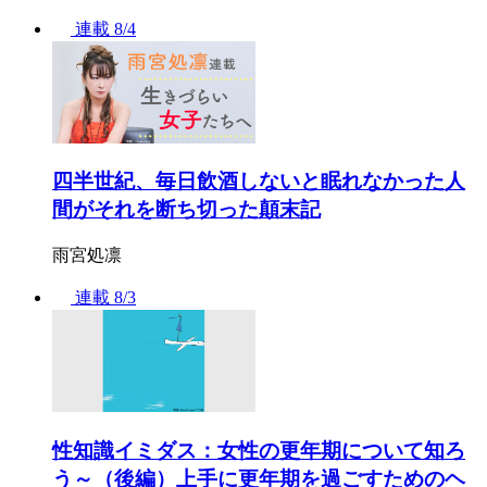
連載
8/4
四半世紀、毎日飲酒しないと眠れなかった人
間がそれを断ち切った顛末記
雨宮処凛
連載
8/3
性知識イミダス：女性の更年期について知ろ
う～（後編）上手に更年期を過ごすためのヘ