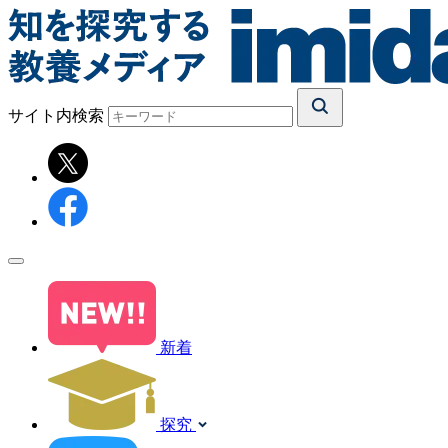
サイト内検索
新着
探究