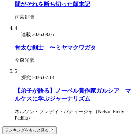
間がそれを断ち切った顛末記
雨宮処凛
4
連載
2026.08.05
骨太な剣士 〜ミヤマクワガタ
今森光彦
5
探究
2026.07.13
【弟子が語る】ノーベル賞作家ガルシア゠マ
ルケスに学ぶジャーナリズム
ネルソン・フレディ・パディージャ（Nelson Fredy
Padilla）
ランキングをもっと見る