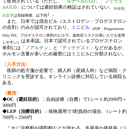
て使用されている（ただし、
「ルナベルULD」「フリウェ
ルULD」
については避妊効果の検証はされていない。
※
緑色
）。
の文字
は登録商標、以下同
また、日本では混合ピル（エストロゲン・プロゲステロン
の合剤）のみが認可されており、
ミニピル
（POP：Progesterone
Only Pill。プロゲステロン単剤のピルで、血栓症リスクが高い人でも使用
は未承認。日本で認可されているプロゲステロン
しやすい）
単剤には
「ノアルテン」
と
「ディナゲスト」
などがあるが、
ホルモン含量が多いため厳密にはミニピルに分類されない。
〈入手方法〉
医師の処方箋が必要で、婦人科（産婦人科）など病院・ク
リニックを受診する。オンライン診療に対応している病院も
ある。
〈費用〉
◆
OC（避妊目的）
：自由診療（自費）で1シート約2000円～
3000円
◆
LEP（治療目的）
：保険適用で3割負担の場合、1シート約
700円～2500円
これに診察料や調剤料などが加わる。先発薬か後発薬（ジ