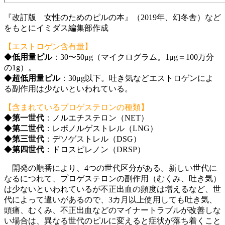
『改訂版 女性のためのピルの本』（2019年、幻冬舎）など
をもとにイミダス編集部作成
【エストロゲン含有量】
◆
低用量ピル
：30〜50μg（マイクログラム。1μg＝100万分
の1g）。
◆
超低用量ピル
：30μg以下。吐き気などエストロゲンによ
る副作用は少ないといわれている。
【含まれているプロゲステロンの種類】
◆
第一世代
：ノルエチステロン（NET）
◆
第二世代
：レボノルゲストレル（LNG）
◆
第三世代
：デソゲストレル（DSG）
◆
第四世代
：ドロスピレノン（DRSP）
開発の順番により、4つの世代区分がある。新しい世代に
なるにつれて、プロゲステロンの副作用（むくみ、吐き気）
は少ないといわれているが不正出血の頻度は増えるなど、世
代によって違いがあるので、3カ月以上使用しても吐き気、
頭痛、むくみ、不正出血などのマイナートラブルが改善しな
い場合は、異なる世代のピルに変えると症状が落ち着くこと