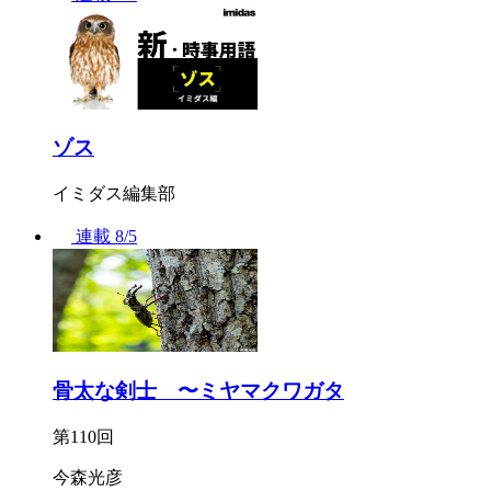
ゾス
イミダス編集部
連載
8/5
骨太な剣士 〜ミヤマクワガタ
第110回
今森光彦