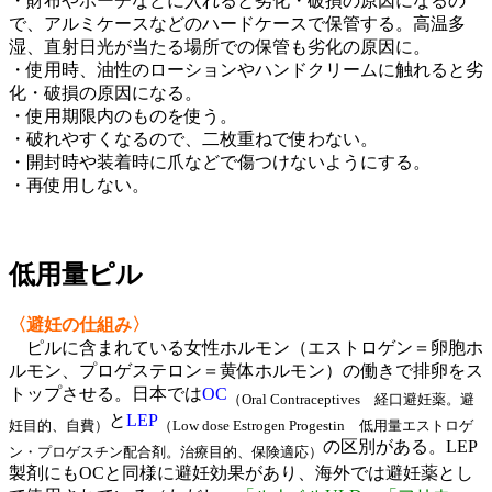
・財布やポーチなどに入れると劣化・破損の原因になるの
で、アルミケースなどのハードケースで保管する。高温多
湿、直射日光が当たる場所での保管も劣化の原因に。
・使用時、油性のローションやハンドクリームに触れると劣
化・破損の原因になる。
・使用期限内のものを使う。
・破れやすくなるので、二枚重ねで使わない。
・開封時や装着時に爪などで傷つけないようにする。
・再使用しない。
低用量ピル
〈避妊の仕組み〉
ピルに含まれている女性ホルモン（エストロゲン＝卵胞ホ
ルモン、プロゲステロン＝黄体ホルモン）の働きで排卵をス
トップさせる。日本では
OC
（Oral Contraceptives 経口避妊薬。避
と
LEP
妊目的、自費）
（Low dose Estrogen Progestin 低用量エストロゲ
の区別がある。LEP
ン・プロゲスチン配合剤。治療目的、保険適応）
製剤にもOCと同様に避妊効果があり、海外では避妊薬とし