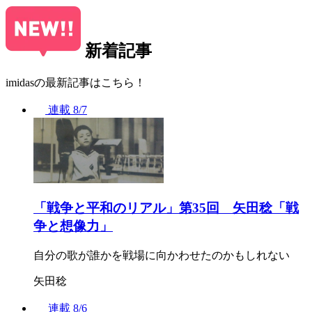
新着記事
imidasの最新記事はこちら！
連載
8/7
「戦争と平和のリアル」第35回 矢田稔「戦
争と想像力」
自分の歌が誰かを戦場に向かわせたのかもしれない
矢田稔
連載
8/6