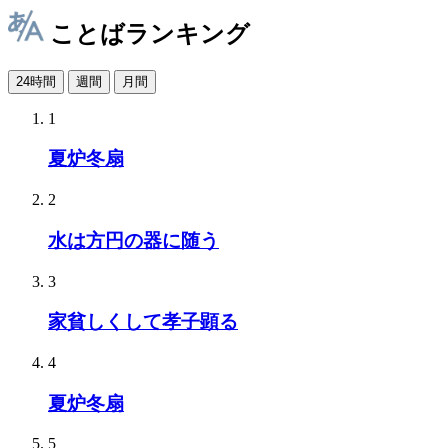
ことばランキング
24時間
週間
月間
1
夏炉冬扇
2
水は方円の器に随う
3
家貧しくして孝子顕る
4
夏炉冬扇
5