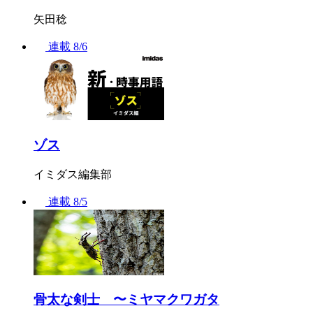
矢田稔
連載
8/6
ゾス
イミダス編集部
連載
8/5
骨太な剣士 〜ミヤマクワガタ