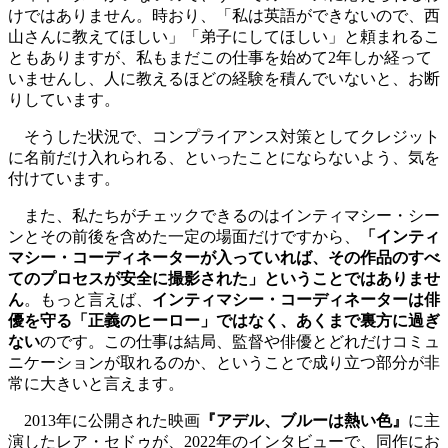
けではありません。時おり、「私は英語ができないので、西
山さんに教えてほしい」「弟子にしてほしい」と頼まれるこ
ともありますが、私もまだこの仕事を始めて2年しか経って
いませんし、人に教えるほどの経験を積んでいないと、お断
りしています。
そうした状況で、コンプライアンス対策としてクレジット
に名前だけ入れられる、といったことにならないよう、気を
付けています。
また、私たちがチェックできるのはインティマシー・シー
ンとその前後を含めた一定の場面だけですから、
「インティ
マシー・コーディネーターが入っていれば、その作品のすべ
てのプロセスが安全に撮影された」ということではありませ
ん
。もっと言えば、
インティマシー・コーディネーターは俳
優を守る「正義のヒーロー」ではなく、あくまで裏方に過ぎ
ない
のです。この仕事は結局、監督や俳優とどれだけコミュ
ニケーションが取れるのか、ということで成り立つ部分が非
常に大きいと言えます。
2013年に公開された映画
『アデル、ブルーは熱い色』
に主
演したレア・セドゥが、2022年のインタビューで、同作にお