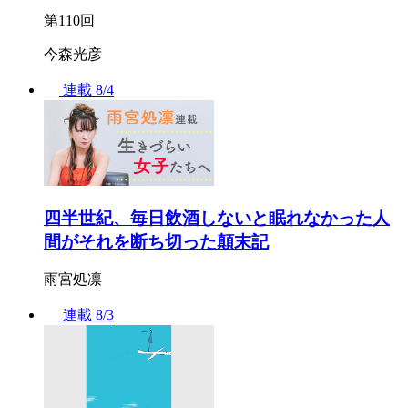
第110回
今森光彦
連載
8/4
四半世紀、毎日飲酒しないと眠れなかった人
間がそれを断ち切った顛末記
雨宮処凛
連載
8/3