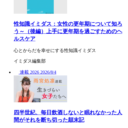
性知識イミダス：女性の更年期について知ろ
う～（後編）上手に更年期を過ごすためのヘ
ルスケア
心とからだを幸せにする性知識イミダス
イミダス編集部
連載
2026
2026/
8/4
四半世紀、毎日飲酒しないと眠れなかった人
間がそれを断ち切った顛末記