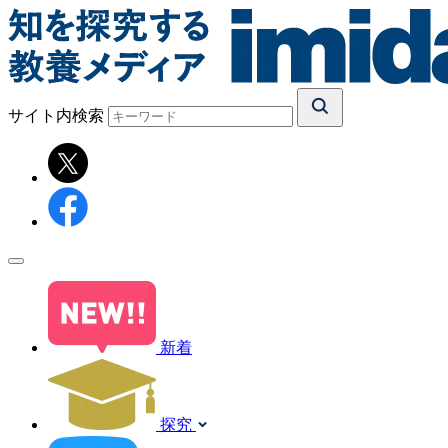
サイト内検索
新着
探究