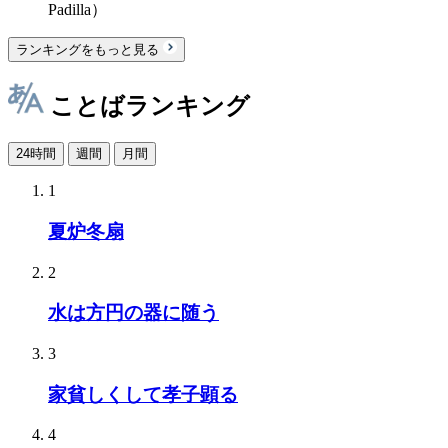
Padilla）
ランキングをもっと見る
ことばランキング
24時間
週間
月間
1
夏炉冬扇
2
水は方円の器に随う
3
家貧しくして孝子顕る
4