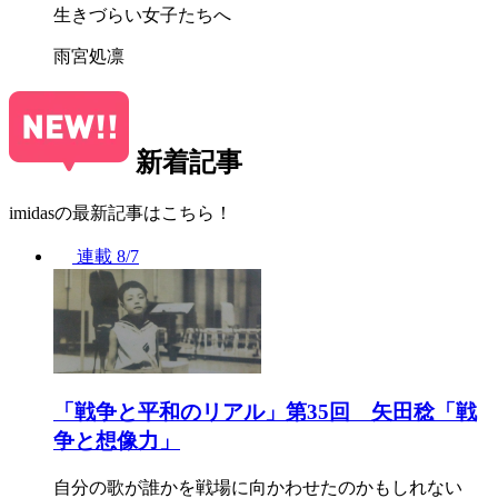
生きづらい女子たちへ
雨宮処凛
新着記事
imidasの最新記事はこちら！
連載
8/7
「戦争と平和のリアル」第35回 矢田稔「戦
争と想像力」
自分の歌が誰かを戦場に向かわせたのかもしれない