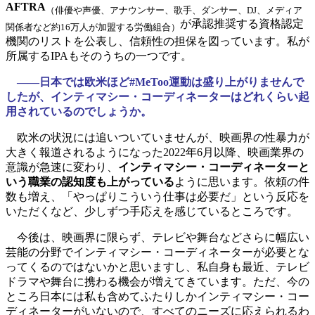
AFTRA
（俳優や声優、アナウンサー、歌手、ダンサー、DJ、メディア
が承認推奨する資格認定
関係者など約16万人が加盟する労働組合）
機関のリストを公表し、信頼性の担保を図っています。私が
所属するIPAもそのうちの一つです。
――日本では欧米ほど#MeToo運動は盛り上がりませんで
したが、インティマシー・コーディネーターはどれくらい起
用されているのでしょうか。
欧米の状況には追いついていませんが、映画界の性暴力が
大きく報道されるようになった2022年6月以降、映画業界の
意識が急速に変わり、
インティマシー・コーディネーターと
いう職業の認知度も上がっている
ように思います。依頼の件
数も増え、「やっぱりこういう仕事は必要だ」という反応を
いただくなど、少しずつ手応えを感じているところです。
今後は、映画界に限らず、テレビや舞台などさらに幅広い
芸能の分野でインティマシー・コーディネーターが必要とな
ってくるのではないかと思いますし、私自身も最近、テレビ
ドラマや舞台に携わる機会が増えてきています。ただ、今の
ところ日本には私も含めてふたりしかインティマシー・コー
ディネーターがいないので、すべてのニーズに応えられるわ