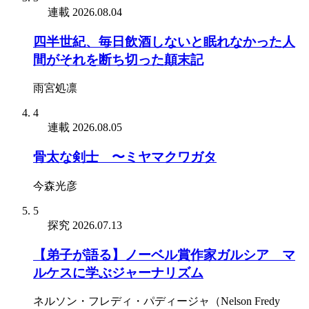
連載
2026.08.04
四半世紀、毎日飲酒しないと眠れなかった人
間がそれを断ち切った顛末記
雨宮処凛
4
連載
2026.08.05
骨太な剣士 〜ミヤマクワガタ
今森光彦
5
探究
2026.07.13
【弟子が語る】ノーベル賞作家ガルシア゠マ
ルケスに学ぶジャーナリズム
ネルソン・フレディ・パディージャ（Nelson Fredy