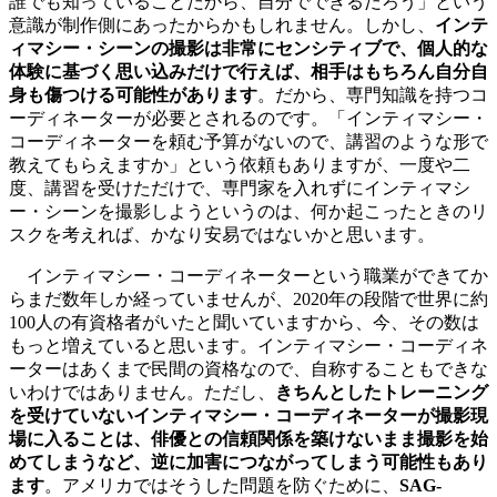
誰でも知っていることだから、自分でできるだろう」という
意識が制作側にあったからかもしれません。しかし、
インテ
ィマシー・シーンの撮影は非常にセンシティブで、個人的な
体験に基づく思い込みだけで行えば、相手はもちろん自分自
身も傷つける可能性があります
。だから、専門知識を持つコ
ーディネーターが必要とされるのです。「インティマシー・
コーディネーターを頼む予算がないので、講習のような形で
教えてもらえますか」という依頼もありますが、一度や二
度、講習を受けただけで、専門家を入れずにインティマシ
ー・シーンを撮影しようというのは、何か起こったときのリ
スクを考えれば、かなり安易ではないかと思います。
インティマシー・コーディネーターという職業ができてか
らまだ数年しか経っていませんが、2020年の段階で世界に約
100人の有資格者がいたと聞いていますから、今、その数は
もっと増えていると思います。インティマシー・コーディネ
ーターはあくまで民間の資格なので、自称することもできな
いわけではありません。ただし、
きちんとしたトレーニング
を受けていないインティマシー・コーディネーターが撮影現
場に入ることは、俳優との信頼関係を築けないまま撮影を始
めてしまうなど、逆に加害につながってしまう可能性もあり
ます
。アメリカではそうした問題を防ぐために、
SAG-