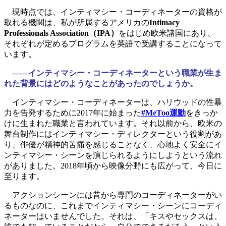
現時点では、インティマシー・コーディネーターの資格が
取れる機関は、私が所属するアメリカの
Intimacy
Professionals Association（IPA）
をはじめ欧米諸国にあり、
それぞれが定めるプログラムを英語で受講することになって
います。
――インティマシー・コーディネーターという職業が生ま
れた背景にはどのようなことがあったのでしょうか。
インティマシー・コーディネーターは、ハリウッドの性暴
力を告発するために2017年に始まった
#MeToo運動
をきっか
けに生まれた職業と言われています。それ以前から、欧米の
舞台制作にはインティマシー・ディレクターという役割があ
り、俳優が精神的苦痛を感じることなく、心地よく安全にイ
ンティマシー・シーンを演じられるようにしようという流れ
がありました。2018年頃から映像分野にも広がって、今日に
至ります。
アクションシーンには昔から専門のコーディネーターがい
るものなのに、これまでインティマシー・シーンにコーディ
ネーターはいませんでした。それは、「キスやセックスは、