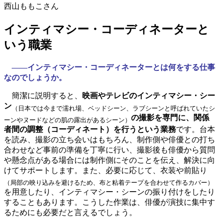
西山ももこさん
インティマシー・コーディネーターと
いう職業
――インティマシー・コーディネーターとは何をする仕事
なのでしょうか。
簡潔に説明すると、
映画やテレビのインティマシー・シー
ン
（日本では今まで濡れ場、ベッドシーン、ラブシーンと呼ばれていたシ
の撮影を専門に、関係
ーンやヌードなどの肌の露出があるシーン）
者間の調整（コーディネート）を行うという業務
です。台本
を読み、撮影の立ち会いはもちろん、制作側や俳優との打ち
合わせなど事前の準備を丁寧に行い、撮影後も俳優から質問
や懸念点がある場合には制作側にそのことを伝え、解決に向
けてサポートします。また、必要に応じて、衣装や前貼り
（局部の映り込みを避けるため、布と粘着テープを合わせて作るカバー）
を用意したり、インティマシー・シーンの振り付けをしたり
することもあります。こうした作業は、俳優が演技に集中す
るためにも必要だと言えるでしょう。