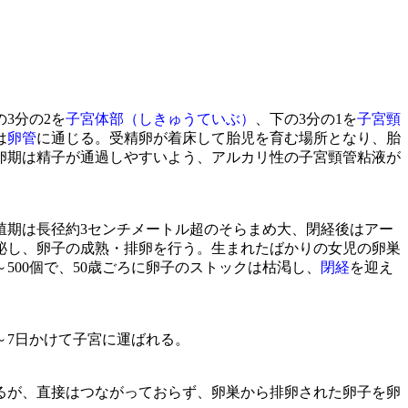
3分の2を
子宮体部（しきゅうていぶ）
、下の3分の1を
子宮頸
は
卵管
に通じる。受精卵が着床して胎児を育む場所となり、胎
卵期は精子が通過しやすいよう、アルカリ性の子宮頸管粘液が
殖期は長径約3センチメートル超のそらまめ大、閉経後はアー
泌し、卵子の成熟・排卵を行う。生まれたばかりの女児の卵巣
～500個で、50歳ごろに卵子のストックは枯渇し、
閉経
を迎え
～7日かけて子宮に運ばれる。
るが、直接はつながっておらず、卵巣から排卵された卵子を卵