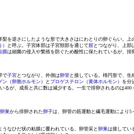
洋梨を逆さにしたような形で大きさはにわとりの卵ぐらい。上の
う）
と呼ぶ。子宮体部は子宮頸部を通じて
腟
とつながり、上部
粘膜
は細菌の侵入や繁殖を防ぐため酸性に保たれているが、排
帯で
子宮
とつながり、外側は
卵管
と接している。楕円形で、生
ゲン（卵胞ホルモン）
と
プロゲステロン（黄体ホルモン）
を分
ているが、成長と共に数は減少する。一生で排卵されるのは400
卵巣
から排卵された
卵子
は、卵管の筋運動と繊毛運動により5
ようなひだ状の粘膜に覆われている。卵管采と
卵巣
は接してい