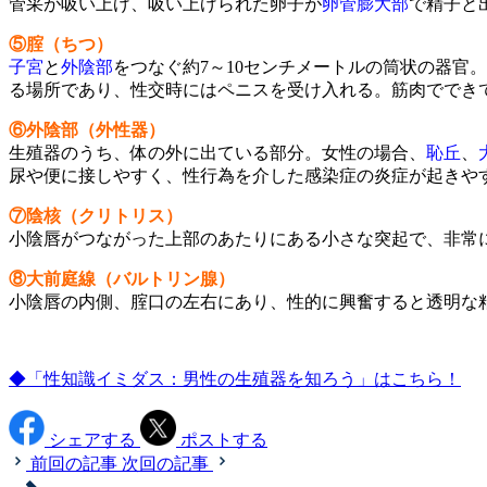
管采が吸い上げ、吸い上げられた卵子が
卵管膨大部
で精子と
⑤腟（ちつ）
子宮
と
外陰部
をつなぐ約7～10センチメートルの筒状の器官
る場所であり、性交時にはペニスを受け入れる。筋肉ででき
⑥外陰部（外性器）
生殖器のうち、体の外に出ている部分。女性の場合、
恥丘
、
尿や便に接しやすく、性行為を介した感染症の炎症が起きや
⑦陰核（クリトリス）
小陰唇がつながった上部のあたりにある小さな突起で、非常
⑧大前庭線（バルトリン腺）
小陰唇の内側、腟口の左右にあり、性的に興奮すると透明な
◆「性知識イミダス：男性の生殖器を知ろう」はこちら！
シェアする
ポストする
前回の記事
次回の記事