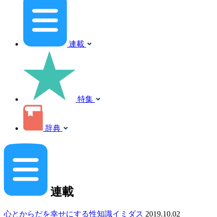
連載
特集
辞典
連載
心とからだを幸せにする性知識イミダス
2019.10.02