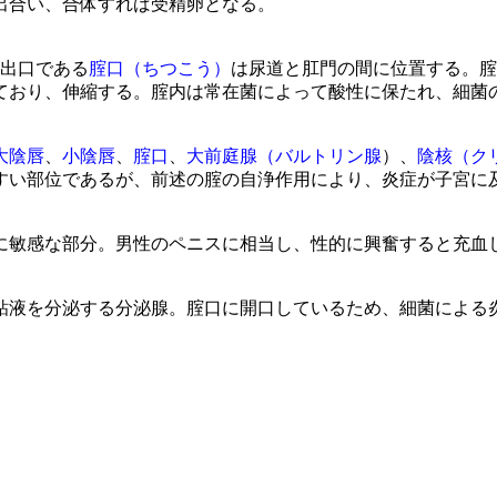
出合い、合体すれば受精卵となる。
。出口である
腟口（ちつこう）
は尿道と肛門の間に位置する。腟
ており、伸縮する。腟内は常在菌によって酸性に保たれ、細菌
大陰唇
、
小陰唇
、
腟口
、
大前庭腺（バルトリン腺
）、
陰核（ク
すい部位であるが、前述の腟の自浄作用により、炎症が子宮に
に敏感な部分。男性のペニスに相当し、性的に興奮すると充血
粘液を分泌する分泌腺。腟口に開口しているため、細菌による