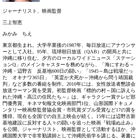
ジャーナリスト、映画監督
三上智恵
みかみ ちえ
東京都生まれ。大学卒業後の1987年、毎日放送にアナウンサ
ーとして入社。95年、琉球朝日放送（QAB）の開局と共に
沖縄に移り住む。夕方のローカルワイドニュース「ステーシ
ョンQ」のメインキャスターを務めながら、「海にすわる～
沖縄・辺野古 反基地600日の闘い」「1945～島は戦場だっ
た オキナワ365日」「英霊か犬死か～沖縄から問う靖国裁
判」など多数の番組を制作。2010年には、女性放送者懇談会
放送ウーマン賞を受賞。初監督映画『標的の村～国に訴えら
れた沖縄・高江の住民たち～』は、ギャラクシー賞テレビ部
門優秀賞、キネマ旬報文化映画部門1位、山形国際ドキュメ
ンタリー映画祭監督協会賞・市民賞ダブル受賞など17の賞を
獲得。現在も全国での自主上映会が続く。15年には辺野古新
基地建設に反対する人々の闘いを追った映画『戦場ぬ止み』
を公開。ジャーナリスト、映画監督として活動するほか、沖
縄国際大学で非常勤講師として沖縄民俗学を講じる。著書に