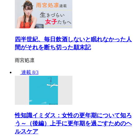
四半世紀、毎日飲酒しないと眠れなかった人
間がそれを断ち切った顛末記
雨宮処凛
連載
8/3
性知識イミダス：女性の更年期について知ろ
う～（後編）上手に更年期を過ごすためのヘ
ルスケア