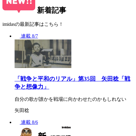
新着記事
imidasの最新記事はこちら！
連載
8/7
「戦争と平和のリアル」第35回 矢田稔「戦
争と想像力」
自分の歌が誰かを戦場に向かわせたのかもしれない
矢田稔
連載
8/6