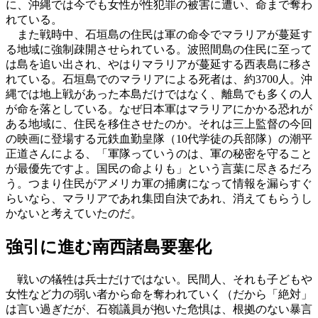
に、沖縄では今でも女性が性犯罪の被害に遭い、命まで奪わ
れている。
また戦時中、石垣島の住民は軍の命令でマラリアが蔓延す
る地域に強制疎開させられている。波照間島の住民に至って
は島を追い出され、やはりマラリアが蔓延する西表島に移さ
れている。石垣島でのマラリアによる死者は、約3700人。沖
縄では地上戦があった本島だけではなく、離島でも多くの人
が命を落としている。なぜ日本軍はマラリアにかかる恐れが
ある地域に、住民を移住させたのか。それは三上監督の今回
の映画に登場する元鉄血勤皇隊（10代学徒の兵部隊）の潮平
正道さんによる、「軍隊っていうのは、軍の秘密を守ること
が最優先ですよ。国民の命よりも」という言葉に尽きるだろ
う。つまり住民がアメリカ軍の捕虜になって情報を漏らすぐ
らいなら、マラリアであれ集団自決であれ、消えてもらうし
かないと考えていたのだ。
強引に進む南西諸島要塞化
戦いの犠牲は兵士だけではない。民間人、それも子どもや
女性など力の弱い者から命を奪われていく（だから「絶対」
は言い過ぎだが、石嶺議員が抱いた危惧は、根拠のない暴言