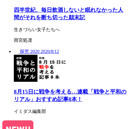
四半世紀、毎日飲酒しないと眠れなかった人
間がそれを断ち切った顛末記
生きづらい女子たちへ
雨宮処凛
探究
2020
2020/
8/12
8月15日に戦争を考える…連載「戦争と平和の
リアル」おすすめ記事8本！
イミダス編集部