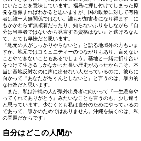
にいたことを意味しています。福島に押し付けてしまった原
発を想像すればわかると思いますが、国の政策に対して有権
者は誰一人無関係ではない。誰もが加害者になり得ます。に
もかかわらず無頓着だったり、知らないふりをしながら『自
分は当事者ではないから発言する資格はない』と逃げるなん
て、とても卑怯だと思います。
『地元の人がしっかりやらないと』と語る地域外の方もいま
すが、地元ではコミュニティーのつながりもあり、言えない
ことやできないこともあるでしょう。基地と一緒に折り合い
をつけて生きるしかなかった長い歴史があったからこそ、本
当は基地反対なのに声に出せない人だっているのに、彼らに
向かって『あなたがちゃんとしないと』と言うのは、暴力的
な行為だと思います。
また、私は沖縄の人が県外出身者に向かって『一生懸命や
ってくれてありがとう』みたいなことを言うのも、少し違う
と思っています。少なくとも私は自分のためにやっているの
であって、誰かのためではありません。沖縄を描くのは、私
の問題だからです」
自分はどこの人間か