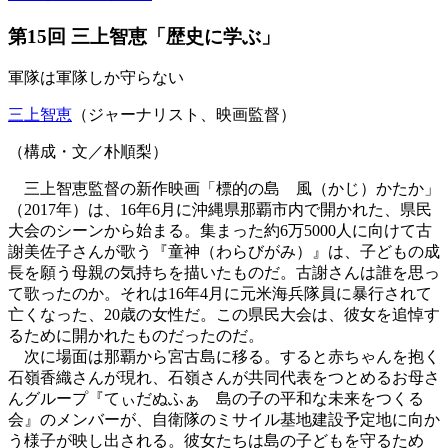
第15回 三上智恵「歴史に学ぶ」
軍隊は軍隊しか守らない
三上智恵
（ジャーナリスト、映画監督）
（構成・文／朴順梨）
三上智恵監督の新作映画「標的の島 風（かじ）かたか」
（2017年）は、16年6月に沖縄県那覇市内で開かれた、県民
大会のシーンから始まる。集まった約6万5000人に向けて古
謝美佐子さんが歌う『童神（わらびがみ）』は、子どもの成
長を願う母親の気持ちを描いたものだ。古謝さんは誰を思っ
て歌ったのか。それは16年4月に元米海兵隊員に暴行されて
亡くなった、20歳の女性だ。この県民大会は、彼女を追悼す
るために開かれたものだったのだ。
次に場面は那覇から宮古島に移る。すると赤ちゃんを抱く
石嶺香織さんが現れ、石嶺さんが共同代表をつとめるお母さ
んグループ『てぃだぬふぁ 島の子の平和な未来をつくる
会』のメンバーが、自衛隊のミサイル基地建設予定地に向か
う様子が映し出される。彼女たちは島の子どもを守るため