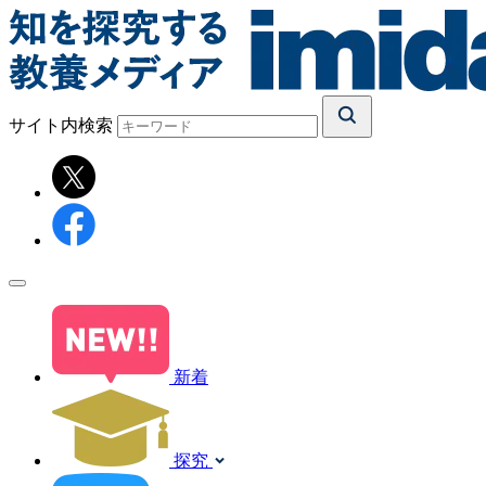
サイト内検索
新着
探究