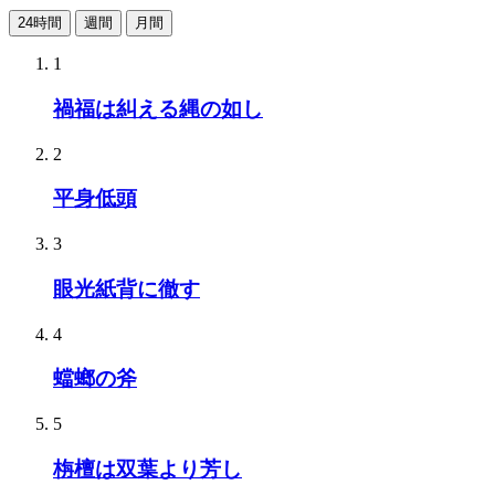
24時間
週間
月間
1
禍福は糾える縄の如し
2
平身低頭
3
眼光紙背に徹す
4
蟷螂の斧
5
栴檀は双葉より芳し