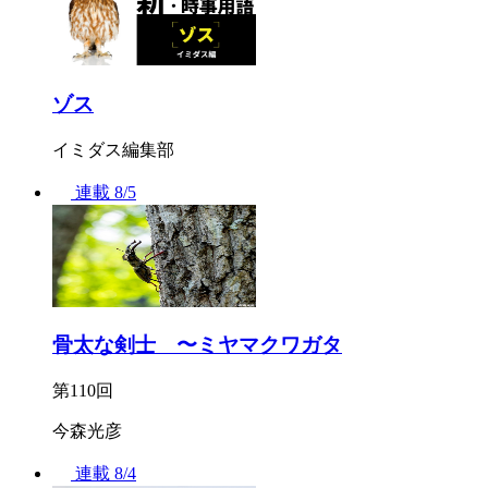
ゾス
イミダス編集部
連載
8/5
骨太な剣士 〜ミヤマクワガタ
第110回
今森光彦
連載
8/4