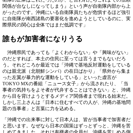
関係が台なしになってしまう』という声が自衛隊内部から上
がったのです。沖縄にいる自衛隊員たちが危惧するほど強引
に自衛隊が南西諸島の要塞化を進めようとしているのに、実
際県民の関心は全体ではまだ低調です」
誰もが加害者になりうる
沖縄県民であっても「よくわからない」や「興味がない」
のだとすれば、本土の住民に至っては言うまでもないだろ
う。それどころか最近では「沖縄で基地反対運動をしている
のは親北派（北朝鮮シンパ）の在日ばかり」「県外から集ま
った左翼が暴力的な運動をしている」といった虚言が
TOKYO MXの番組「ニュース女子」から流されたり、「当
事者の気持ちをよそ者が代弁することはできない」と、沖縄
から目を背けようとするメディア関係者まで現れる始末だ。
しかし三上さんは「日本に住むすべての人が、沖縄の基地問
題の当事者」と言葉に力を込める。
「沖縄での出来事に対して日本人は、皆が当事者で加害者だ
と思います。なぜなら日本の国策はずっとずっと、沖縄を苦
しめてきました。それは有権者の全員が、沖縄を苦しめる側