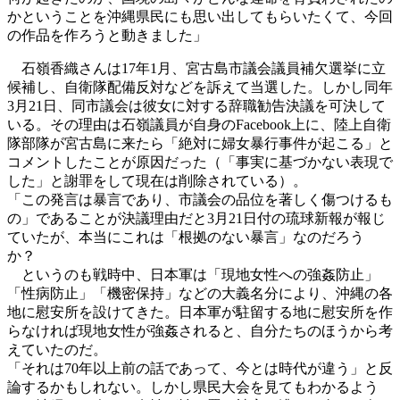
かということを沖縄県民にも思い出してもらいたくて、今回
の作品を作ろうと動きました」
石嶺香織さんは17年1月、宮古島市議会議員補欠選挙に立
候補し、自衛隊配備反対などを訴えて当選した。しかし同年
3月21日、同市議会は彼女に対する辞職勧告決議を可決して
いる。その理由は石嶺議員が自身のFacebook上に、陸上自衛
隊部隊が宮古島に来たら「絶対に婦女暴行事件が起こる」と
コメントしたことが原因だった（「事実に基づかない表現で
した」と謝罪をして現在は削除されている）。
「この発言は暴言であり、市議会の品位を著しく傷つけるも
の」であることが決議理由だと3月21日付の琉球新報が報じ
ていたが、本当にこれは「根拠のない暴言」なのだろう
か？
というのも戦時中、日本軍は「現地女性への強姦防止」
「性病防止」「機密保持」などの大義名分により、沖縄の各
地に慰安所を設けてきた。日本軍が駐留する地に慰安所を作
らなければ現地女性が強姦されると、自分たちのほうから考
えていたのだ。
「それは70年以上前の話であって、今とは時代が違う」と反
論するかもしれない。しかし県民大会を見てもわかるよう