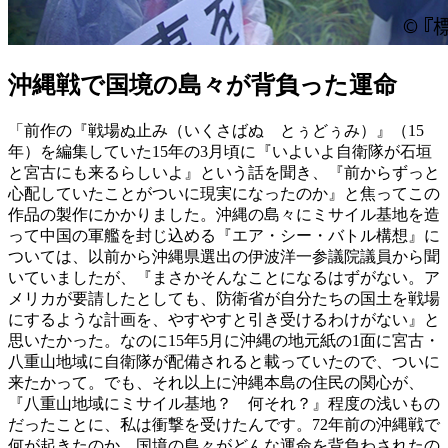
沖縄戦で国境の島々が背負った運命
「前作の『戦場ぬ止み（いくさばぬ とぅどぅみ）』（15
年）を編集していた15年の3月頃に『いよいよ自衛隊が石垣
と宮古にも来るらしいよ』という話を聞き、『前からずっと
心配していたことがついに現実になったのか』と焦ってこの
作品の製作にかかりました。沖縄の島々にミサイル基地を造
って中国の軍艦を封じ込める『エア・シー・バトル構想』に
ついては、以前から沖縄県選出の伊波洋一参議院議員から聞
いていましたが、『まさかそんなことになるはずがない。ア
メリカが要請したとしても、防衛省が自分たちの国土を戦場
にするような計画を、やすやすと引き受けるわけがない』と
思いたかった。なのに15年5月に沖縄の地元紙の1面に宮古・
八重山地域に自衛隊が配備されると載っていたので、ついに
来たかって。でも、それ以上に沖縄本島の住民の関心が、
『八重山地域にミサイル基地？ 何それ？』程度の浅いもの
だったことに、私は衝撃を受けたんです。72年前の沖縄戦で
何が起きたのか、国境の島々がどんな運命を背負わされたの