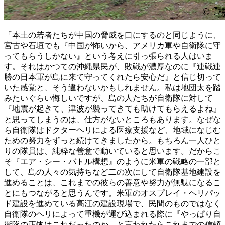
「本土の若者たちが中国の脅威を口にするのと同じように、
宮古や石垣でも『中国が怖いから、アメリカ軍や自衛隊に守
ってもらうしかない』という考えに引っ張られる人はいま
す。それはかつての沖縄県民が、敗戦が濃厚なのに『連戦連
勝の日本軍が島に来て守ってくれたら安心だ』と信じ切って
いた感覚と、そう違わないかもしれません。私は地団太を踏
みたいぐらい悔しいですが、島の人たちが自衛隊に対して
『地震が起きて、津波が襲ってきても助けてもらえるよね』
と思ってしまうのは、仕方がないところもあります。なぜな
ら自衛隊はドクターヘリによる医療支援など、地域になじむ
ための努力をずっと続けてきましたから。もちろん一人ひと
りの隊員は、純粋な善意で動いていると思います。だからこ
そ『エア・シー・バトル構想』のように米軍の戦略の一部と
して、島の人々の気持ちなど二の次にして自衛隊基地建設を
進めることは、これまでの彼らの善意や努力が無駄になるこ
とにもつながると思うんです。米軍のオスプレイ・ヘリパッ
ド建設を進めている高江の建設現場で、民間のものではなく
自衛隊のヘリによって重機が運び込まれる際に『やっぱり自
衛隊の正体はこれだったのか、と言われたらこれまでの信頼