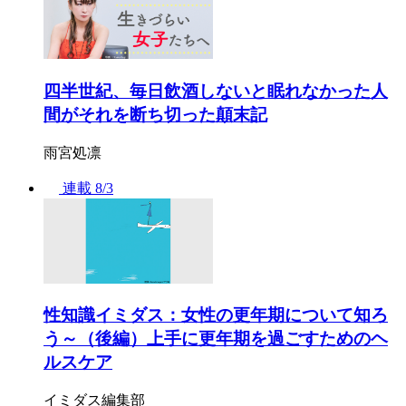
四半世紀、毎日飲酒しないと眠れなかった人
間がそれを断ち切った顛末記
雨宮処凛
連載
8/3
性知識イミダス：女性の更年期について知ろ
う～（後編）上手に更年期を過ごすためのヘ
ルスケア
イミダス編集部