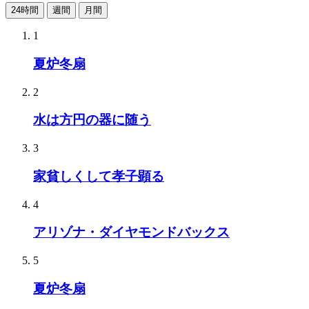
24時間
週間
月間
1
夏炉冬扇
2
水は方円の器に随う
3
家貧しくして孝子顕る
4
アリゾナ・ダイヤモンドバックス
5
夏炉冬扇