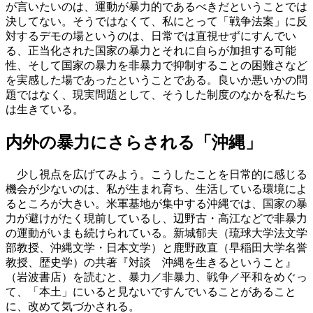
が言いたいのは、運動が暴力的であるべきだということでは
決してない。そうではなくて、私にとって「戦争法案」に反
対するデモの場というのは、日常では直視せずにすんでい
る、正当化された国家の暴力とそれに自らが加担する可能
性、そして国家の暴力を非暴力で抑制することの困難さなど
を実感した場であったということである。良いか悪いかの問
題ではなく、現実問題として、そうした制度のなかを私たち
は生きている。
内外の暴力にさらされる「沖縄」
少し視点を広げてみよう。こうしたことを日常的に感じる
機会が少ないのは、私が生まれ育ち、生活している環境によ
るところが大きい。米軍基地が集中する沖縄では、国家の暴
力が避けがたく現前しているし、辺野古・高江などで非暴力
の運動がいまも続けられている。新城郁夫（琉球大学法文学
部教授、沖縄文学・日本文学）と鹿野政直（早稲田大学名誉
教授、歴史学）の共著『対談 沖縄を生きるということ』
（岩波書店）を読むと、暴力／非暴力、戦争／平和をめぐっ
て、「本土」にいると見ないですんでいることがあること
に、改めて気づかされる。