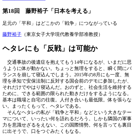
第18回 藤野裕子「日本を考える」
足元の「平和」はどこかの「戦争」につながっている
藤野裕子
（東京女子大学現代教養学部准教授）
ヘタレにも「反戦」は可能か
交通事故の後遺症を抱えてもう14年になるが、いまだに思
うように体が動かない。ちょっと無理をすると、瞬く間にバ
ランスを崩して寝込んでしまう。2015年の8月にも一度、無
理を承知で安保法制に反対する国会前のデモに参加したが、
それだけでやはり寝込んだ。おのずと、社会生活を維持する
ために、できる範囲の限られた動きだけをするようになる。
基本は職場と自宅の往復。人付き合いも最低限。体を張らな
い。まったくもって、ヘタレである。
そんなヘタレの私が「戦争と平和」などという大きなテー
マについて、いったい何を語れるだろう。しかも隣国の軍事
力を意識せざるをえない、この国際情勢。何を言っても裏目
に出そうで、口をつぐみたくもなる。