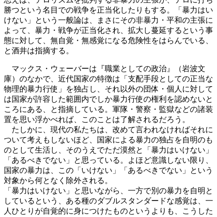
勝つという名目での戦争を正当化したりもする。「暴力はい
けない」という一般論は、まさにその非暴力・平和の主張に
よって、暴力・戦争が正当化され、拡大し蔓延するという事
態に対して、無自覚・無感覚になる危険性をはらんでいる、
と酒井は指摘する。
マックス・ウェーバーは『職業としての政治』（岩波文
庫）のなかで、近代国家の特徴は「支配手段としての正当な
物理的暴力行使」を独占し、それ以外の団体・個人に対して
は国家が許容した範囲内でしか暴力行使の権利を認めないと
ころにある、と指摘している。軍隊・警察・監獄などの諸装
置を思い浮かべれば、このことは了解されるだろう。
たしかに、現代の私たちは、改めて言われなければそれに
ついて考えもしないほど、国家による暴力の独占を自明のも
のとして生活し、そのうえでただ漠然と「暴力はいけない」
「あるべきでない」と思っている。よほど意識しない限り、
国家の暴力は、この「いけない」「あるべきでない」という
対象から何となく除外される。
「暴力はいけない」と思いながら、一方で別の暴力を自明と
しているという、ある種のダブルスタンダードな感覚は、一
人ひとりが自覚的に身につけたものというよりも、こうした