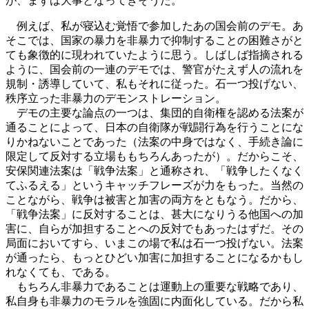
が、まずは大事となってきそうだ。
例えば、私が寝込む覚悟で参加したあの国会前のデモ。あ
そこでは、国家の暴力を非暴力で抑制することの困難さがと
ても象徴的に現われていたように思う。しばしば指摘される
ように、国会前の一連のデモでは、警官がたえず人の流れを
規制・誘導していて、私もそれに従った。石一つ投げない、
秩序立った非暴力のデモンストレーション。
デモの主要な論点の一つは、集団的自衛権を認める法案が
通ることによって、日本の自衛隊が戦闘行為を行うことにな
りかねないことであった（法案の中身ではなく、手続き論に
限定して反対する立場ももちろんあったが）。だからこそ、
安保関連法案は「戦争法案」と通称され、「戦争したくなく
てふるえる」というキャッチフレーズが力をもった。当然の
ことながら、戦争は被害と加害の両方をともなう。だから、
「戦争法案」に反対することは、甚大になりうる他国への加
害に、自らが加担することへの反対でもあったはずだ。その
局面においてすら、いまこの場で私は石一つ投げない。法案
が通ったら、もっとひどい加害に加担することになるかもし
れなくても、である。
もちろん非暴力であることは運動上の重要な戦略であり、
私自身も非暴力のモラルを強固に内面化している。だから私