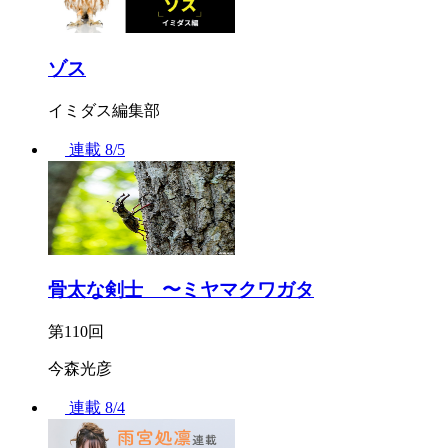
ゾス
イミダス編集部
連載
8/5
骨太な剣士 〜ミヤマクワガタ
第110回
今森光彦
連載
8/4