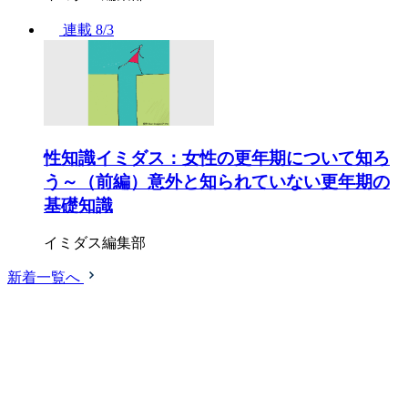
連載
8/3
性知識イミダス：女性の更年期について知ろ
う～（前編）意外と知られていない更年期の
基礎知識
イミダス編集部
新着一覧へ