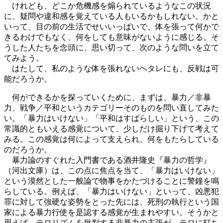
けれども、どこか危機感を煽られているようなこの状況
に、疑問や違和感を覚えている人もいるかもしれない。かと
いって、目の前の生活でせいいっぱいで、体を張って何かで
きるわけでもなく、何をしても意味がないように感じる。そ
うした人たちを念頭に、思い切って、次のような問いを立て
てみよう。
はたして、私のような体を張れないヘタレにも、反戦は可
能だろうか。
何ができるかを探っていくために、まずは、暴力／非暴
力、戦争／平和というカテゴリーそのものを問い直してみた
い。「暴力はいけない」「平和はすばらしい」という、この
常識的ともいえる感覚について、少しだけ掘り下げて考えて
みる。この感覚は何によって支えられ、何をもたらしている
のだろうか。
暴力論のすぐれた入門書である酒井隆史『暴力の哲学』
（河出文庫）は、この点に焦点を当て、「暴力はいけない」
という漠然とした一般論で物事をかたづけることに警鐘を鳴
らしている。例えば、「暴力はいけない」といって、凶悪犯
罪に対して強硬な姿勢をとった先には、死刑の執行という国
家による暴力行使を是認する感覚が生まれやすい。そうかと
思えば、テロリズムを批判する非暴力の主張が、テロに打ち