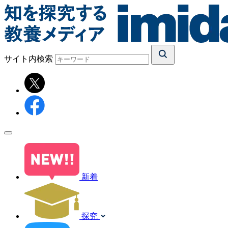
サイト内検索
新着
探究