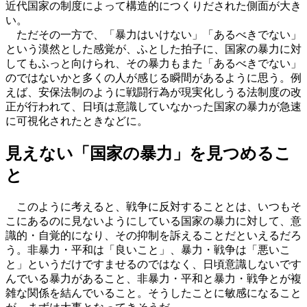
近代国家の制度によって構造的につくりだされた側面が大き
い。
ただその一方で、「暴力はいけない」「あるべきでない」
という漠然とした感覚が、ふとした拍子に、国家の暴力に対
してもふっと向けられ、その暴力もまた「あるべきでない」
のではないかと多くの人が感じる瞬間があるように思う。例
えば、安保法制のように戦闘行為が現実化しうる法制度の改
正が行われて、日頃は意識していなかった国家の暴力が急速
に可視化されたときなどに。
見えない「国家の暴力」を見つめるこ
と
このように考えると、戦争に反対することとは、いつもそ
こにあるのに見ないようにしている国家の暴力に対して、意
識的・自覚的になり、その抑制を訴えることだといえるだろ
う。非暴力・平和は「良いこと」、暴力・戦争は「悪いこ
と」というだけですませるのではなく、日頃意識しないです
んでいる暴力があること、非暴力・平和と暴力・戦争とが複
雑な関係を結んでいること。そうしたことに敏感になること