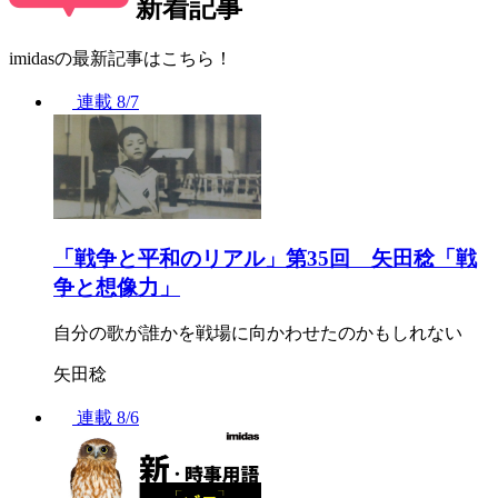
新着記事
imidasの最新記事はこちら！
連載
8/7
「戦争と平和のリアル」第35回 矢田稔「戦
争と想像力」
自分の歌が誰かを戦場に向かわせたのかもしれない
矢田稔
連載
8/6