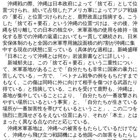
沖縄戦の際、沖縄は日本政府によって「捨て石」として位
置づけられ、続いて占領したアメリカ軍によってアジア戦線
の「要石」と位置づけられたと、鹿野政直は指摘する。こう
した「捨て石＋要石」という沖縄の位置づけは、その後、沖
縄を切り離しての日本の独立や、米軍基地の使用を維持・強
化する形での沖縄の返還においても一貫して継続され、日米
安保体制のもと全国の米軍専用施設面積の約7割が沖縄に集
中する現在の状態に至っている（具体的な過程は、新崎盛暉
『日本にとって沖縄とは何か』岩波新書などに詳しい）。
新城郁夫は、この「捨て石＋要石」という二重性につい
て、米軍基地があることで「自分たちも非常に国家の暴力に
苦しんでいる」一方で、「ベトナム戦争の例をもちだすまで
もなく、この傷は同時に外に向けて相手を傷つける武器たり
得ている」と指摘している。これを受けて鹿野も、沖縄は、
基地が集中していることにより、「自分たちが一番攻撃され
やすい場所にいるという事実」と、「自分たちが生きている
場所が一番加害性を帯びてもいるということ」、この二つを
強烈に意識せざるをえない位置にあり、それが「本土」とは
まったく異なる点なのだと応じている。
沖縄米軍基地は、沖縄への被害をもたらしているだけでな
く、沖縄から飛び立つ戦闘機による他国への加害をもたらし