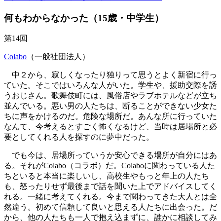
何もわからなかった（15歳・中学生）
第14回
Colabo
（一般社団法人）
中２から、寂しくなったり独りって思うとよく新宿に行っ
ていた。そこではいろんな人がいた。学生や、援助交際を誘
うおじさん。歌舞伎町には、風俗店やラブホテルなどが立ち
並んでいる。悪い男の人たちは、断ることができない少女た
ちに声をかけるのだ。危険な場所だ。あんな所に行っていた
なんて、今考えるとすごく怖くなるけど、当時は居場所と必
要としてくれる人を探すのに夢中だった。
でも今は、居場所っていうか安心できる場所が自分にはあ
る。それがColabo（コラボ）だ。Colaboに関わっている人た
ちといると本当に楽しいし、高校生やもっと年上の人たち
も、怒ったりせず最後まで話を聞いた上でアドバイスしてく
れる。一緒に考えてくれる。今まで関わってきた大人とは全
然違う。初めて信頼して良いと思える人たちに出会った。だ
から、他の人たちも一人で抱え込まずに、誰かに相談してみ