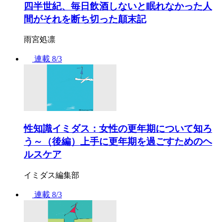
四半世紀、毎日飲酒しないと眠れなかった人
間がそれを断ち切った顛末記
雨宮処凛
連載
8/3
性知識イミダス：女性の更年期について知ろ
う～（後編）上手に更年期を過ごすためのヘ
ルスケア
イミダス編集部
連載
8/3