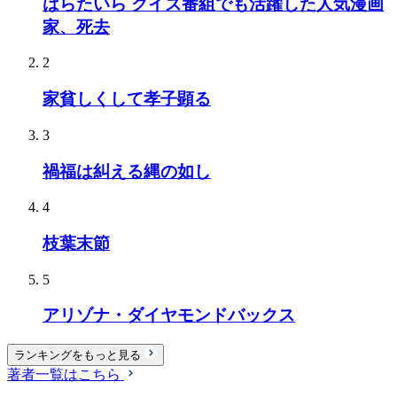
はらたいら クイズ番組でも活躍した人気漫画
家、死去
2
家貧しくして孝子顕る
3
禍福は糾える縄の如し
4
枝葉末節
5
アリゾナ・ダイヤモンドバックス
ランキングをもっと見る
著者一覧はこちら