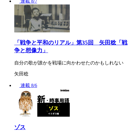
連載
8/7
「戦争と平和のリアル」第35回 矢田稔「戦
争と想像力」
自分の歌が誰かを戦場に向かわせたのかもしれない
矢田稔
連載
8/6
ゾス