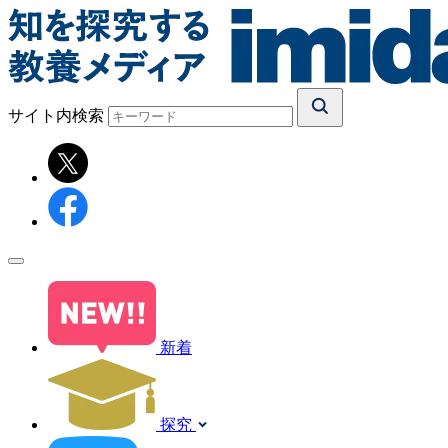
サイト内検索
新着
探究