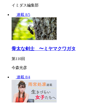
イミダス編集部
連載
8/5
骨太な剣士 〜ミヤマクワガタ
第110回
今森光彦
連載
8/4