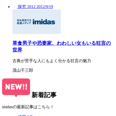
探究
2012
2012/
9/19
草食男子や恐妻家、わわしい女もいる狂言の
世界
古典が苦手な人にもよく分かる狂言の魅力
茂山千三郎
新着記事
imidasの最新記事はこちら！