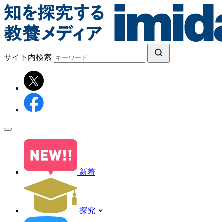
サイト内検索
新着
探究