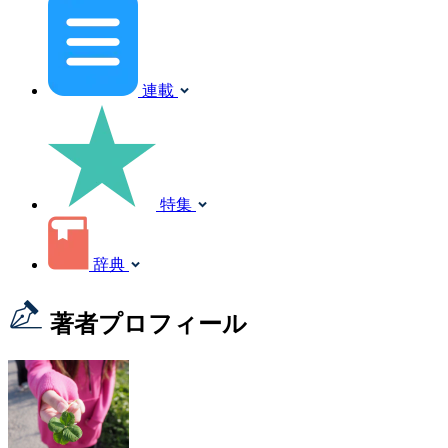
連載
特集
辞典
著者プロフィール