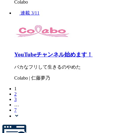
Colabo
連載
3/11
YouTubeチャンネル始めます！
バカなフリして生きるのやめた
Colabo | 仁藤夢乃
1
2
3
…
7