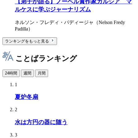
【弟子が語る】ノーベル賞作家ガルシア゠マ
ルケスに学ぶジャーナリズム
ネルソン・フレディ・パディージャ（Nelson Fredy
Padilla）
ランキングをもっと見る
ことばランキング
24時間
週間
月間
1
夏炉冬扇
2
水は方円の器に随う
3