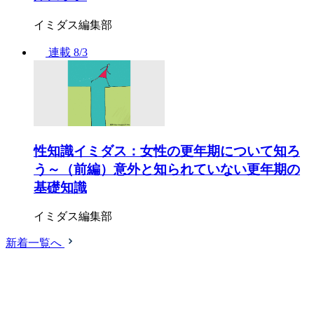
イミダス編集部
連載
8/3
性知識イミダス：女性の更年期について知ろ
う～（前編）意外と知られていない更年期の
基礎知識
イミダス編集部
新着一覧へ