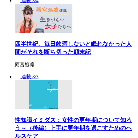
連載
8/4
四半世紀、毎日飲酒しないと眠れなかった人
間がそれを断ち切った顛末記
雨宮処凛
連載
8/3
性知識イミダス：女性の更年期について知ろ
う～（後編）上手に更年期を過ごすためのヘ
ルスケア