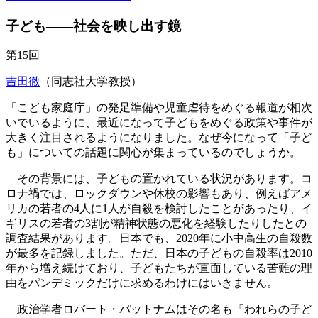
子ども――社会を映し出す鏡
第15回
吉田徹
（同志社大学教授）
「こども家庭庁」の発足準備や児童虐待をめぐる報道が相次
いでいるように、最近になって子どもをめぐる政策や事件が
大きく注目されるようになりました。なぜ今になって「子ど
も」についての話題に関心が集まっているのでしょうか。
その背景には、子どもの置かれている状況があります。コ
ロナ禍では、ロックダウンや休校の影響もあり、例えばアメ
リカの若者の4人に1人が自殺を検討したことがあったり、イ
ギリスの若者の3割が精神状態の悪化を経験したりしたとの
調査結果があります。日本でも、2020年に小中高生の自殺数
が最多を記録しました。ただ、日本の子どもの自殺率は2010
年から増え続けており、子どもたちが直面している苦難の理
由をパンデミックだけに求めるわけにはいきません。
政治学者ロバート・パットナムはその名も『われらの子ど