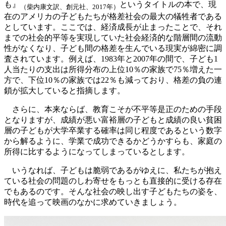
も』
というタイトルの本で、現
（柴内康文訳、創元社、2017年）
在のアメリカの子どもたちが格差社会の最大の犠牲者である
としています。ここでは、経済成長が止まったことで、それ
までの社会的平等を実現していた社会経済的な階層間の流動
性がなくなり、子ども間の格差を生んでいる現実が綿密に調
査されています。例えば、1983年と2007年の間で、子ども1
人当たりの支出は所得分布の上位10％の家族で75％増えた一
方で、下位10％の家族では22％も減っており、格差の負の連
鎖が拡大していると指摘します。
さらに、本来ならば、教育こそが不平等是正のための手段
となりますが、成績が悪い富裕層の子どもと成績の良い貧困
層の子どもが大学卒業する確率は同じ程度であるという数字
から解るように、学業で成功できるかどうかすらも、家庭の
所得に比するようになってしまっているとします。
いうなれば、子どもは脆弱であるがゆえに、私たちが抱え
ている社会の問題のしわ寄せをもっとも直接的に受ける存在
でもあるのです。そんな社会の映し出す子どもたちの姿を、
時代を追って映画のなかに求めていきましょう。