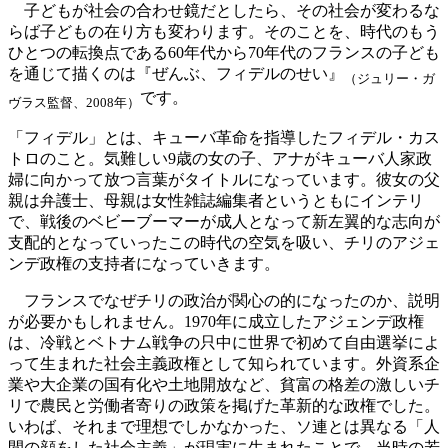
子どもが社会の合わせ鏡だとしたら、その社会が変わるな
らば子どもの在り方も変わります。そのことを、時代のもう
ひとつの転換点である60年代から70年代のフランスの子ども
を通じて描くのは『ぜんぶ、フィデルのせい』
（ジュリー・ガ
です。
ヴラス監督、2008年）
「フィデル」とは、キューバ革命を指導したフィデル・カス
トロのこと。気難しい9歳の女の子、アナがキューバ人家政
婦に向かって放つ言葉がタイトルになっています。彼女の父
親は弁護士、母親は女性雑誌編集者というともにインテリ
で、戦後のベビーブーマーが成人となって新左翼的な志向が
支配的となっていったこの時代の空気を吸い、チリのアジェ
ンデ政権の支持者になっていきます。
フランスでなぜチリの政治が関心の的になったのか、説明
が必要かもしれません。1970年に成立したアジェンデ政権
は、冷戦とベトナム戦争の只中に世界で初めて自由選挙によ
って生まれた社会主義政権として知られています。外資系企
業や大企業の国有化や土地開放など、貧富の格差の激しいチ
リで農民と労働者寄りの政策を掲げた革新的な政権でした。
いわば、それまで理想でしかなかった、ソ連とは異なる「人
間の顔をした社会主義」が現実に生まれたことで、当時の若