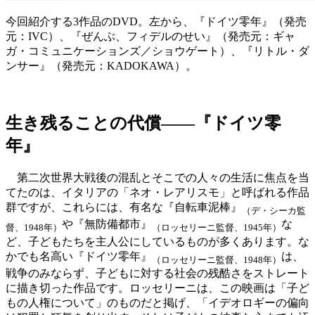
今回紹介する3作品のDVD。左から、『ドイツ零年』（発売
元：IVC）、『ぜんぶ、フィデルのせい』（発売元：ギャ
ガ・コミュニケーションズ／ショウゲート）、『リトル・ダ
ンサー』（発売元：KADOKAWA）。
生き残ることの代償――『ドイツ零
年』
第二次世界大戦後の混乱とそこでの人々の生活に焦点を当
てたのは、イタリアの「ネオ・レアリスモ」と呼ばれる作品
群ですが、これらには、有名な『自転車泥棒』
（デ・シーカ監
や『無防備都市』
な
督、1948年）
（ロッセリーニ監督、1945年）
ど、子どもたちを主人公にしているものが多くあります。な
かでも名高い『ドイツ零年』
は、
（ロッセリーニ監督、1948年）
戦争のみならず、子どもに対する社会の残酷さをストレート
に描き切った作品です。ロッセリーニは、この映画は「子ど
もの人権について」のものだと掲げ、「イデオロギーの偏向