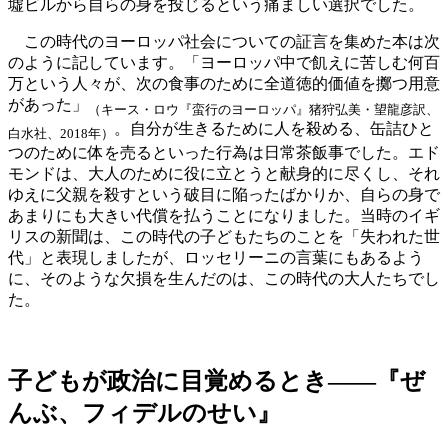
墟ビルから自らの身を投じるという痛ましい選択でした。
この時代のヨーロッパ社会についての証言を集めた本は次
のように記しています。「ヨーロッパ中で飢えに苦しむ何百
万という人々が、次の食事のために全道徳的価値を擲つ用意
があった」
（キース・ロウ『蛮行のヨーロッパ』猪狩弘美・望龍彦訳、
。自分が生きるために人を殺める、缶詰ひと
白水社、2018年）
つのために体を売るといった行為は日常茶飯事でした。エド
モンドは、大人のために役に立とうと献身的に尽くし、それ
ゆえに父親を殺すという破目に陥ったばかりか、自らの身で
あまりにも大きい代償を払うことになりました。当時のイギ
リスの新聞は、この時代の子どもたちのことを「失われた世
代」と表現しましたが、ロッセリーニの言葉にもあるよう
に、そのような欠損を生んだのは、この時代の大人たちでし
た。
子どもが政治に目覚めるとき――『ぜ
んぶ、フィデルのせい』