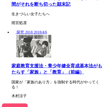
間がそれを断ち切った顛末記
生きづらい女子たちへ
雨宮処凛
探究
2018
2018/
4/6
家庭教育支援法・青少年健全育成基本法がも
たらす「家族」と「教育」（前編）
国家が「家族のあり方」を強制する時代がやってく
る！
木村涼子