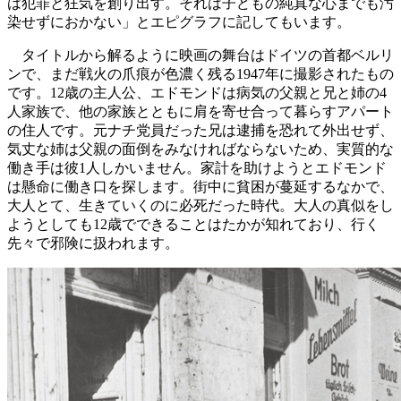
は犯罪と狂気を創り出す。それは子どもの純真な心までも汚
染せずにおかない」とエピグラフに記してもいます。
タイトルから解るように映画の舞台はドイツの首都ベルリ
ンで、まだ戦火の爪痕が色濃く残る1947年に撮影されたもの
です。12歳の主人公、エドモンドは病気の父親と兄と姉の4
人家族で、他の家族とともに肩を寄せ合って暮らすアパート
の住人です。元ナチ党員だった兄は逮捕を恐れて外出せず、
気丈な姉は父親の面倒をみなければならないため、実質的な
働き手は彼1人しかいません。家計を助けようとエドモンド
は懸命に働き口を探します。街中に貧困が蔓延するなかで、
大人とて、生きていくのに必死だった時代。大人の真似をし
ようとしても12歳でできることはたかが知れており、行く
先々で邪険に扱われます。