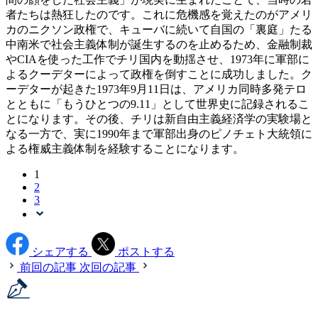
者たちは熱狂したのです。これに危機感を覚えたのがアメリ
カのニクソン政権で、キューバに続いて自国の「裏庭」たる
中南米で社会主義体制が誕生するのを止めるため、金融制裁
やCIAを使った工作でチリ国内を動揺させ、1973年に軍部に
よるクーデターによって政権を倒すことに成功しました。ク
ーデターが起きた1973年9月11日は、アメリカ同時多発テロ
とともに「もうひとつの9.11」として世界史に記録されるこ
とになります。その後、チリは新自由主義経済学の実験場と
なる一方で、実に1990年まで軍部出身のピノチェト大統領に
よる権威主義体制を経験することになります。
1
2
3
シェアする
ポストする
前回の記事
次回の記事