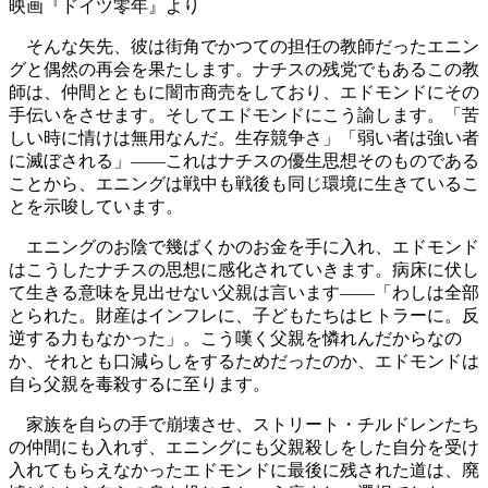
映画『ドイツ零年』より
そんな矢先、彼は街角でかつての担任の教師だったエニン
グと偶然の再会を果たします。ナチスの残党でもあるこの教
師は、仲間とともに闇市商売をしており、エドモンドにその
手伝いをさせます。そしてエドモンドにこう諭します。「苦
しい時に情けは無用なんだ。生存競争さ」「弱い者は強い者
に滅ぼされる」――これはナチスの優生思想そのものである
ことから、エニングは戦中も戦後も同じ環境に生きているこ
とを示唆しています。
エニングのお陰で幾ばくかのお金を手に入れ、エドモンド
はこうしたナチスの思想に感化されていきます。病床に伏し
て生きる意味を見出せない父親は言います――「わしは全部
とられた。財産はインフレに、子どもたちはヒトラーに。反
逆する力もなかった」。こう嘆く父親を憐れんだからなの
か、それとも口減らしをするためだったのか、エドモンドは
自ら父親を毒殺するに至ります。
家族を自らの手で崩壊させ、ストリート・チルドレンたち
の仲間にも入れず、エニングにも父親殺しをした自分を受け
入れてもらえなかったエドモンドに最後に残された道は、廃