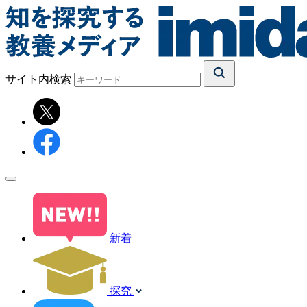
サイト内検索
新着
探究