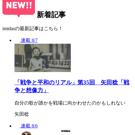
新着記事
imidasの最新記事はこちら！
連載
8/7
「戦争と平和のリアル」第35回 矢田稔「戦
争と想像力」
自分の歌が誰かを戦場に向かわせたのかもしれない
矢田稔
連載
8/6