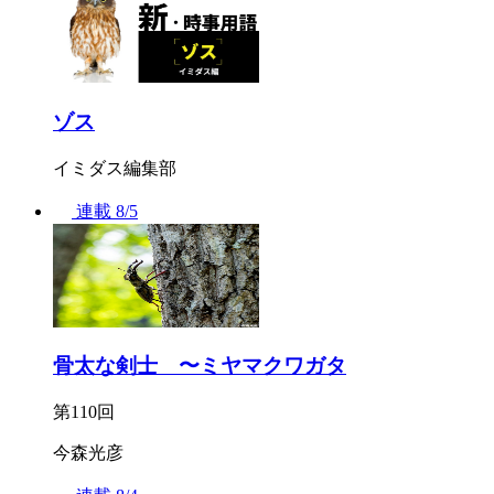
ゾス
イミダス編集部
連載
8/5
骨太な剣士 〜ミヤマクワガタ
第110回
今森光彦