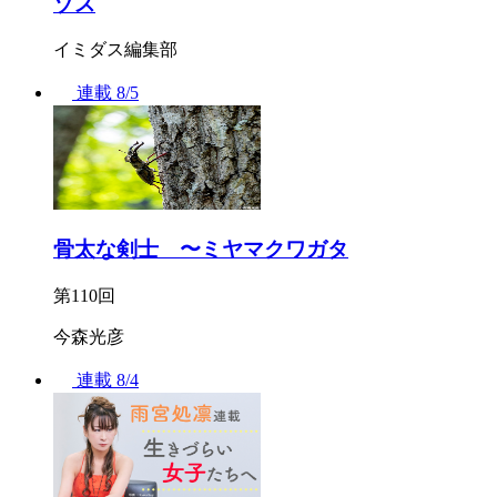
ゾス
イミダス編集部
連載
8/5
骨太な剣士 〜ミヤマクワガタ
第110回
今森光彦
連載
8/4