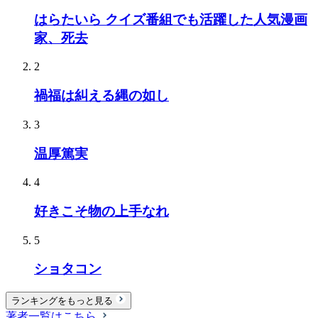
はらたいら クイズ番組でも活躍した人気漫画
家、死去
2
禍福は糾える縄の如し
3
温厚篤実
4
好きこそ物の上手なれ
5
ショタコン
ランキングをもっと見る
著者一覧はこちら