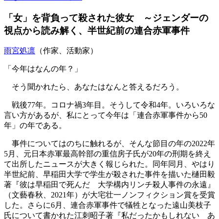
「女」を背負って殺された彼女 ～ジェンダーの
視点から読み解く、半世紀前の連合赤軍事件
雨宮処凛
（作家、活動家）
「今年はなんの年？」
そう聞かれたら、あなたはなんと答えるだろう。
戦後77年。コロナ禍3年目。そうして令和4年。いろいろな
言い方があるが、私にとって今年は「連合赤軍事件から50
年」の年である。
事件についてはのちに触れるが、そんな節目の年の2022年
5月、元日本赤軍最高幹部の重信房子氏が20年の刑期を終え
て出所したニュースが大きく報じられた。同年同月、やはり
半世紀前、早稲田大学で学生が殺された事件を描いた樋田毅
著『彼は早稲田で死んだ 大学構内リンチ殺人事件の永遠』
（文藝春秋、2021年）が大宅壮一ノンフィクション賞を受賞
した。さらに6月、連合赤軍事件で犠牲となった遠山美枝子
氏について書かれた江刺昭子著『私だったかもしれない あ