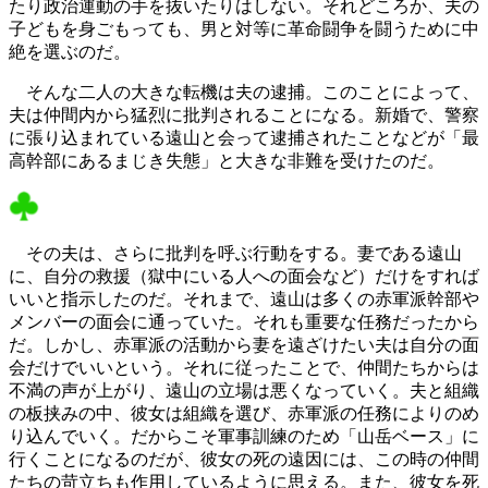
たり政治運動の手を抜いたりはしない。それどころか、夫の
子どもを身ごもっても、男と対等に革命闘争を闘うために中
絶を選ぶのだ。
そんな二人の大きな転機は夫の逮捕。このことによって、
夫は仲間内から猛烈に批判されることになる。新婚で、警察
に張り込まれている遠山と会って逮捕されたことなどが「最
高幹部にあるまじき失態」と大きな非難を受けたのだ。
その夫は、さらに批判を呼ぶ行動をする。妻である遠山
に、自分の救援（獄中にいる人への面会など）だけをすれば
いいと指示したのだ。それまで、遠山は多くの赤軍派幹部や
メンバーの面会に通っていた。それも重要な任務だったから
だ。しかし、赤軍派の活動から妻を遠ざけたい夫は自分の面
会だけでいいという。それに従ったことで、仲間たちからは
不満の声が上がり、遠山の立場は悪くなっていく。夫と組織
の板挟みの中、彼女は組織を選び、赤軍派の任務によりのめ
り込んでいく。だからこそ軍事訓練のため「山岳ベース」に
行くことになるのだが、彼女の死の遠因には、この時の仲間
たちの苛立ちも作用しているように思える。また、彼女を死