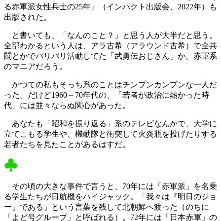
る赤軍派女性兵士の25年』（インパクト出版会、2022年）も
出版された。
と書いても、「なんのこと？」と思う人が大半だと思う。
全部わかるという人は、アラ古希（アラウンド古希）で全共
闘とかでバリバリ活動してた「武勇伝おじさん」か、赤軍系
のマニアだろう。
かつての私もそっち系のことはチンプンカンプンな一人だ
った。だけど1960～70年代の、「若者が政治に熱かった時
代」には並々ならぬ関心があった。
あなたも「昭和を振り返る」系のテレビなんかで、大学に
立てこもる学生や、機動隊と衝突して火炎瓶を投げたりする
若者たちを見たことがあるはすだ。
その頃の大きな事件で言うと、70年には「赤軍派」を名乗
る学生たちが日航機をハイジャック。「我々は『明日のジョ
ー』である」という言葉を残して北朝鮮へ渡った（のちに
「よど号グループ」と呼ばれる）。72年には「日本赤軍」の