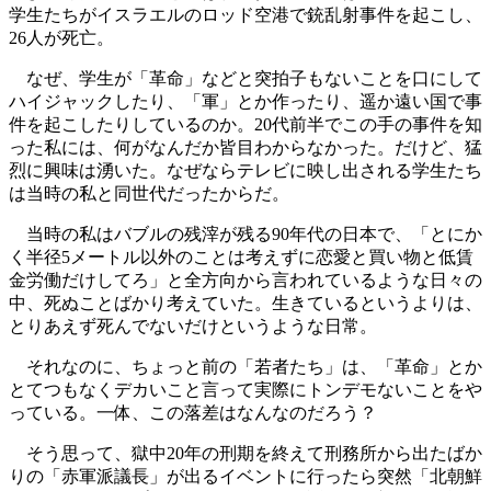
学生たちがイスラエルのロッド空港で銃乱射事件を起こし、
26人が死亡。
なぜ、学生が「革命」などと突拍子もないことを口にして
ハイジャックしたり、「軍」とか作ったり、遥か遠い国で事
件を起こしたりしているのか。20代前半でこの手の事件を知
った私には、何がなんだか皆目わからなかった。だけど、猛
烈に興味は湧いた。なぜならテレビに映し出される学生たち
は当時の私と同世代だったからだ。
当時の私はバブルの残滓が残る90年代の日本で、「とにか
く半径5メートル以外のことは考えずに恋愛と買い物と低賃
金労働だけしてろ」と全方向から言われているような日々の
中、死ぬことばかり考えていた。生きているというよりは、
とりあえず死んでないだけというような日常。
それなのに、ちょっと前の「若者たち」は、「革命」とか
とてつもなくデカいこと言って実際にトンデモないことをや
っている。一体、この落差はなんなのだろう？
そう思って、獄中20年の刑期を終えて刑務所から出たばか
りの「赤軍派議長」が出るイベントに行ったら突然「北朝鮮