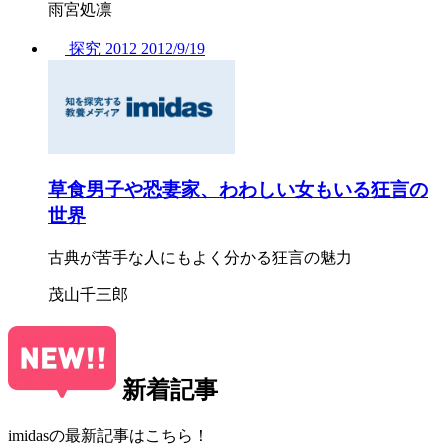
雨宮処凛
探究
2012
2012/
9/19
草食男子や恐妻家、わわしい女もいる狂言の
世界
古典が苦手な人にもよく分かる狂言の魅力
茂山千三郎
新着記事
imidasの最新記事はこちら！