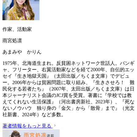
作家、活動家
雨宮処凛
あまみや かりん
1975年、北海道生まれ。反貧困ネットワーク世話人。バンギ
ャ、フリーター、右翼活動家などを経て2000年、自伝的エッ
セイ『生き地獄天国』（太田出版／ちくま文庫）でデビュ
ー。2006年からは貧困問題に取り組み、『生きさせろ！ 難
民化する若者たち』（2007年、太田出版／ちくま文庫）は日
本ジャーナリスト会議のJCJ賞を受賞。著書に『学校では教
えてくれない生活保護』（‎河出書房新社、2023年）、『死な
ないノウハウ 独り身の「金欠」から「散骨」まで』（光文
社新書、2024年）など多数。
著者情報をもっと見る