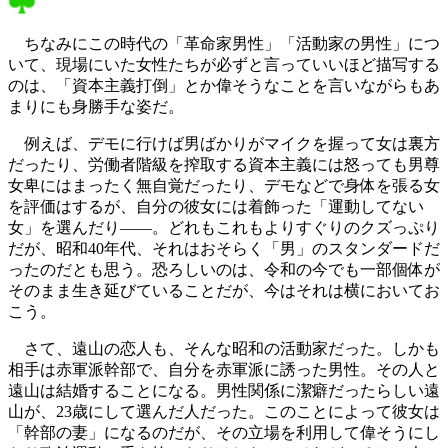
ちなみにこの時代の「革命家男性」「活動家の男性」につ
いて、現場にいた女性たちが必ずと言っていいほど描写する
のは、「資本主義打倒」とか偉そうなことを言いながらもあ
まりにも身勝手な姿だ。
例えば、デモに行けば男ばかりがマイクを握って女は裏方
だったり、労働者階級を搾取する資本主義には怒っても男尊
女卑にはまったく無自覚だったり、デモなどで身体を張る女
を評価はするが、自分の彼女には着飾った「運動してない
女」を選んだり――。どれもこれもよりすぐりのクズっぷり
だが、昭和40年代、それはおそらく「男」のスタンダードだ
ったのだとも思う。恐ろしいのは、令和の今でも一部個体が
そのまま生き延びていることだが、今はそれは横においてお
こう。
さて、遠山の恋人も、そんな昭和の活動家だった。しかも
相手は赤軍派幹部で、自分を赤軍派に誘った男性。その人と
遠山は結婚することになる。男性関係に潔癖だったらしい遠
山が、23歳にして選んだ人だった。このことによって彼女は
「幹部の妻」になるのだが、その立場を利用して偉そうにし