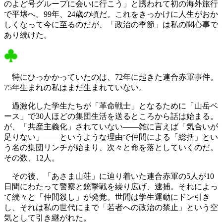
のよど号グループに会いに行こう」と誘われて初の海外旅行
で平壌へ。99年、24歳の頃だ。これをきっかけに人生がおか
しくなって今に至るのだが、「政治の季節」は私の関心事で
あり続けた。
特にひっかかっていたのは、72年に起きた連合赤軍事件。
75年生まれの私はまだ生まれていない。
過激化した学生たちが「革命戦士」となるために「山岳ベ
ース」で30人ほどの集団生活を送るところから話は始まる。
が、「共産主義化」されていない――雑に言えば「気合いが
足りない」――というような理由で仲間による「総括」とい
う名の集団リンチが始まり、次々と命を落としていくのだ。
その数、12人。
その後、「あさま山荘」に辿り着いた連合赤軍の5人が10
日間にわたって警察と銃撃戦を繰り広げ、逮捕。それによっ
て続々と「仲間殺し」が発覚。世間は学生運動にドン引き
し、それは私の世代にまで「若者への政治の禁止」という空
気として引き継がれた。