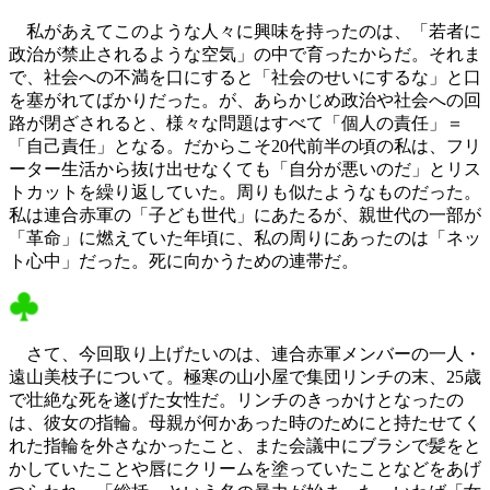
私があえてこのような人々に興味を持ったのは、「若者に
政治が禁止されるような空気」の中で育ったからだ。それま
で、社会への不満を口にすると「社会のせいにするな」と口
を塞がれてばかりだった。が、あらかじめ政治や社会への回
路が閉ざされると、様々な問題はすべて「個人の責任」＝
「自己責任」となる。だからこそ20代前半の頃の私は、フリ
ーター生活から抜け出せなくても「自分が悪いのだ」とリス
トカットを繰り返していた。周りも似たようなものだった。
私は連合赤軍の「子ども世代」にあたるが、親世代の一部が
「革命」に燃えていた年頃に、私の周りにあったのは「ネッ
ト心中」だった。死に向かうための連帯だ。
さて、今回取り上げたいのは、連合赤軍メンバーの一人・
遠山美枝子について。極寒の山小屋で集団リンチの末、25歳
で壮絶な死を遂げた女性だ。リンチのきっかけとなったの
は、彼女の指輪。母親が何かあった時のためにと持たせてく
れた指輪を外さなかったこと、また会議中にブラシで髪をと
かしていたことや唇にクリームを塗っていたことなどをあげ