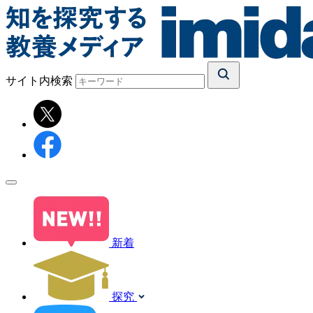
サイト内検索
新着
探究