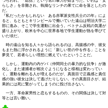
つらわれ、「総括」という名の暴力が始まった。いわば「女
らしさ」を非難され、執拗なリンチの果てに命を落としたの
だ。
『私だったかもしれない ある赤軍派女性兵士の25年』によ
ると、もともとキリンビールで働いていた遠山は明治大学二
部に進み、そこで学生運動に出会う。ベトナム反戦の気運が
盛り上がり、欧米を中心に世界各地で学生運動が熱を帯びて
いた頃だ。
時の遠山を知る人々から語られるのは、高揚感の中、彼女
もまた熱に浮かされるように「新しい世の中を作る」ことを
夢見て、若者らしい理想に燃えていたということだ。
しかし、運動内の内ゲバ（仲間同士の暴力的な抗争）が激
化し、また逮捕者が相次ぐようになると様相は変わってい
く。運動を離れる人が増えるのだが、真面目で正義感と責任
感の強い彼女は決して逃げたりしない。その真面目さが、結
果的には死に繋がってしまうのに投げ出さない。
一方、革命家男性と恋もするものの、その関係は決して対
等とは言い難い。