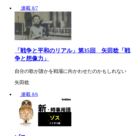
連載
8/7
「戦争と平和のリアル」第35回 矢田稔「戦
争と想像力」
自分の歌が誰かを戦場に向かわせたのかもしれない
矢田稔
連載
8/6