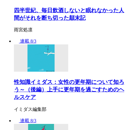
四半世紀、毎日飲酒しないと眠れなかった人
間がそれを断ち切った顛末記
雨宮処凛
連載
8/3
性知識イミダス：女性の更年期について知ろ
う～（後編）上手に更年期を過ごすためのヘ
ルスケア
イミダス編集部
連載
8/3