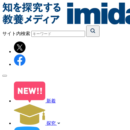
サイト内検索
新着
探究