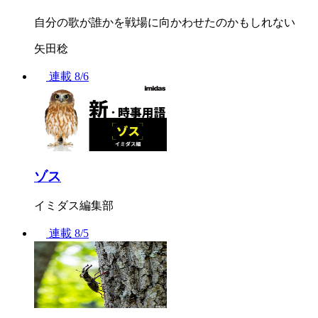
自分の歌が誰かを戦場に向かわせたのかもしれない
矢田稔
連載
8/6
ゾス
イミダス編集部
連載
8/5