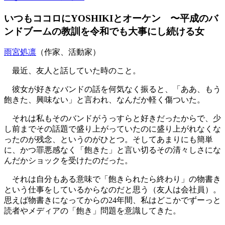
いつもココロにYOSHIKIとオーケン 〜平成のバ
ンドブームの教訓を令和でも大事にし続ける女
雨宮処凛
（作家、活動家）
最近、友人と話していた時のこと。
彼女が好きなバンドの話を何気なく振ると、「ああ、もう
飽きた、興味ない」と言われ、なんだか軽く傷ついた。
それは私もそのバンドがうっすらと好きだったからで、少
し前までその話題で盛り上がっていたのに盛り上がれなくな
ったのが残念、というのがひとつ。そしてあまりにも簡単
に、かつ罪悪感なく「飽きた」と言い切るその清々しさにな
んだかショックを受けたのだった。
それは自分もある意味で「飽きられたら終わり」の物書き
という仕事をしているからなのだと思う（友人は会社員）。
思えば物書きになってからの24年間、私はどこかでずーっと
読者やメディアの「飽き」問題を意識してきた。