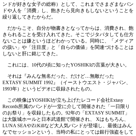
ンドが好きな女子の総称）として、これまでさまざまなバン
ドや人を「消費」し、飽きたら見向きもしないということを
繰り返してきたからだ。
だからこそ、自分が物書きとなってからは、消費され、飽
きられることを受け入れてきた。そこでジタバタしても仕方
ないことは嫌というほどわかっている。同時に、「メディア
の扱い」や「注目度」と「自らの価値」を関連づけることは
しないと肝に銘じてきた。
これには、10代の頃に知ったYOSHIKIの言葉が大きい。
それは『みんな無名だった、だけど…無敵だった
EXTASY SUMMIT 1992』（イーストウエスト・ジャパン、
1993年）というビデオに収録されたもの。
この映像はYOSHIKIが立ち上げたレコード会社Extasy
Records所属のバンドが一堂に介して開催された「一日限り
のお祭り」を収録したもの。92年の「EXTASY SUMMIT」
は大阪城ホールと日本武道館で開催され、 Xはもちろん、
LUNA SEAやZi:Killなど大人気バンドが登場し、最後はみん
なでセッションという、当時の私にとっては銀行強盗をして