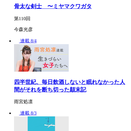
骨太な剣士 〜ミヤマクワガタ
第110回
今森光彦
連載
8/4
四半世紀、毎日飲酒しないと眠れなかった人
間がそれを断ち切った顛末記
雨宮処凛
連載
8/3