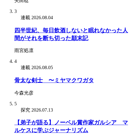
矢田稔
3
連載
2026.08.04
四半世紀、毎日飲酒しないと眠れなかった人
間がそれを断ち切った顛末記
雨宮処凛
4
連載
2026.08.05
骨太な剣士 〜ミヤマクワガタ
今森光彦
5
探究
2026.07.13
【弟子が語る】ノーベル賞作家ガルシア゠マ
ルケスに学ぶジャーナリズム