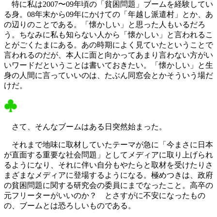
特に私は2007〜09年頃の「貧困問題」ブームを経験してい
る身。08年末から09年にかけての「年越し派遣村」とか、あ
の辺りのことである。「懐かしい」と思った人もいるだろ
う。ちなみに私も知らない人から「懐かしい」と言われるこ
とがごくたまにある。あの時期によく見ていたということで
言われるのだが、本人に面と向かってあまり言わない方がい
いワードだということは書いておきたい。「懐かしい」と生
身の人間に言っていいのは、たぶん同窓会とかそういう場だ
けだ。
さて、そんなブームはある日突然始まった。
それまで地味に取材していたテーマが急に「今まさに日本
が直面する重要な社会問題」としてメディアに取り上げられ
るようになり、それに伴い自分もやたらと取材を受けたりさ
まざまなメディアに登場するようになる。極めつきは、政府
の貧困問題に関する研究会の委員にまでなったこと。高卒の
元フリーターがいいのか？ とさすがに不安になったもの
の、ブームとは恐ろしいものである。