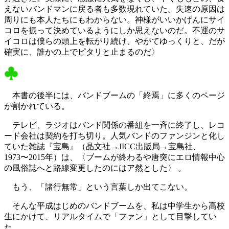
えないバンドマンに戻る者も多数現れていた。失速の原因は
周りにも本人たちにもわからない。神様がいいかげんにサイ
コロを振って決めているようにしか思えないのだ。不運のサ
イコロは僕らの頭上を転がり続け、やがてゆっくりと、だが
確実に、誰かの上でピタリと止まるのだ〉
本書の後半には、バンドブームの「終焉」に多くのページ
が割かれている。
テレビ、ラジオはバンド関係の番組を一斉に終了し、レコ
ード会社は契約を打ち切り。人気バンドのファンジンと化し
ていた雑誌『宝島』（晶文社→JICC出版局→宝島社、
1973〜2015年）は、〈ブームが終わるや唐突にエロ情報中心
の風俗誌へと路線変更したのにはア然とした〉 。
もう、「諸行無常」という言葉しか出てこない。
そんな平成はじめのバンドブームを、私は中学生から高校
生にかけて、リアルタイムで「ファン」として目撃してい
た。