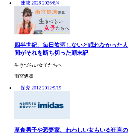
連載
2026
2026/
8/4
四半世紀、毎日飲酒しないと眠れなかった人
間がそれを断ち切った顛末記
生きづらい女子たちへ
雨宮処凛
探究
2012
2012/
9/19
草食男子や恐妻家、わわしい女もいる狂言の