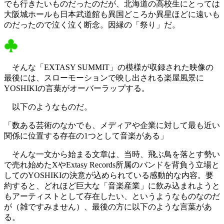
でも行きたいものだったのだが、北海道の高校生にとっては
大阪城ホールも日本武道館も異国どころか異星ほどに遠いも
のだったので泣く泣く断念。因縁の「祭り」だ。
そんな「EXTASY SUMMIT」の模様が収録された映像の
最後には、スローモーションで映し出される楽屋風景に
YOSHIKIの言葉がオーバーラップする。
以下のようなものだ。
「数ある芸術のなかでも、メディアや企業に対して最も近い
関係に位置する存在の1つとして音楽がある」
そんな一文から始まる文章は、当時、飛ぶ鳥を落とす勢い
で売れ始めたXやExtasy Records所属のバンドを背負う立場と
してのYOSHIKIの決意が込められている感動的な内容。要
約すると、どれほど巨大な「音楽産業」に飲み込まれようと
もアーティストとして存在したい、というようなものなのだ
が（雑ですみません）、最後の方に以下のような言葉があ
る。