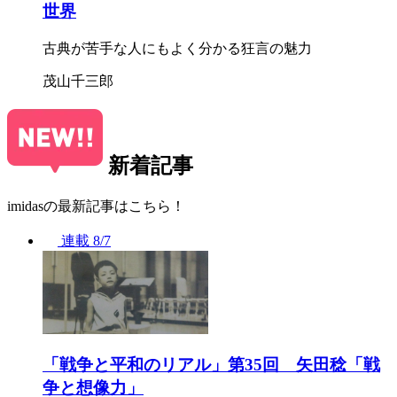
世界
古典が苦手な人にもよく分かる狂言の魅力
茂山千三郎
新着記事
imidasの最新記事はこちら！
連載
8/7
「戦争と平和のリアル」第35回 矢田稔「戦
争と想像力」