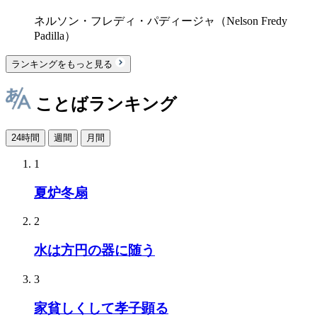
ネルソン・フレディ・パディージャ（Nelson Fredy
Padilla）
ランキングをもっと見る
ことばランキング
24時間
週間
月間
1
夏炉冬扇
2
水は方円の器に随う
3
家貧しくして孝子顕る