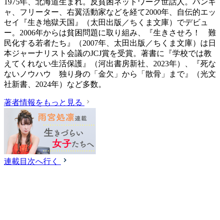
1975年、北海道生まれ。反貧困ネットワーク世話人。バンギ
ャ、フリーター、右翼活動家などを経て2000年、自伝的エッ
セイ『生き地獄天国』（太田出版／ちくま文庫）でデビュ
ー。2006年からは貧困問題に取り組み、『生きさせろ！ 難
民化する若者たち』（2007年、太田出版／ちくま文庫）は日
本ジャーナリスト会議のJCJ賞を受賞。著書に『学校では教
えてくれない生活保護』（‎河出書房新社、2023年）、『死な
ないノウハウ 独り身の「金欠」から「散骨」まで』（光文
社新書、2024年）など多数。
著者情報をもっと見る
連載目次へ行く