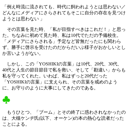
「例え時流に流されても、時代に飼われようとは思わない／
どんなにメディアにさらされてもそこに自分の存在を見つけ
ようとは思わない 」
その言葉を見た時、「私が目指すべきはこれだ！」と思っ
た。ちなみに初めて見た時、私は10代でただの予備校生。
「メディアにさらされる」予定など皆無だったにも関わら
ず、勝手に啓示を受けたのだからだいぶ様子がおかしいとし
か言いようがない。
しかし、この「YOSHIKIの言葉」は10代、20代、30代、
40代と人生の節目節目で私を救い、そして「勘違い」からも
私を守ってくれた。いわば、私はずっと20代だった
「YOSHIKIの言葉」に支えられ、その言葉を戒めのよう
に、お守りのように大事にしてきたのである。
もうひとつ、「ブーム」とその終了に惑わされなかったの
は、大槻ケンヂ氏(以下、オーケン)の本の熱心な読者だった
ことによる。