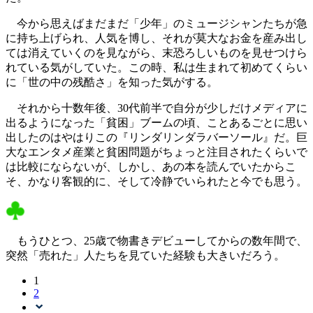
今から思えばまだまだ「少年」のミュージシャンたちが急
に持ち上げられ、人気を博し、それが莫大なお金を産み出し
ては消えていくのを見ながら、末恐ろしいものを見せつけら
れている気がしていた。この時、私は生まれて初めてくらい
に「世の中の残酷さ」を知った気がする。
それから十数年後、30代前半で自分が少しだけメディアに
出るようになった「貧困」ブームの頃、ことあるごとに思い
出したのはやはりこの『リンダリンダラバーソール』だ。巨
大なエンタメ産業と貧困問題がちょっと注目されたくらいで
は比較にならないが、しかし、あの本を読んでいたからこ
そ、かなり客観的に、そして冷静でいられたと今でも思う。
もうひとつ、25歳で物書きデビューしてからの数年間で、
突然「売れた」人たちを見ていた経験も大きいだろう。
1
2