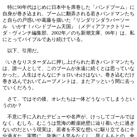
特に90年代はじめに日本中を席巻した「バンドブーム」に
自身が巻き込まれ、ブームに翻弄される若きバンドマンたち
と自らの戸惑いや葛藤を描いた『リンダリンダラバーソー
ル いかす！バンドブーム天国』（メディアファクトリー
ダ・ヴィンチ編集部、2002年／のち新潮文庫、06年）は、私
にとってバイブルであり続けている。
以下、引用だ。
〈いきなりスターダムに押し上げられた若きバンドマンたち
は、誰一人として、このブームが永遠に続くとは思っていな
かった。人生はそんなにチョロいわけはない。巻き込むだけ
巻き込んでおいてムーブメントは、またアッという間に去っ
ていくだろう。
さて、ではその後、オレたちは一体どうなってしまうとい
うのか？
不意に手に入れたデビューや名声が、けっしてゴールでは
なく、むしろ、むこうは荒海の断崖絶壁に辿り着いたに過ぎ
ないのだという現実は、若者を不安な想いに駆り立てるに十
分過ぎた。実際に、急激に人気をなくし、早くももとの、食