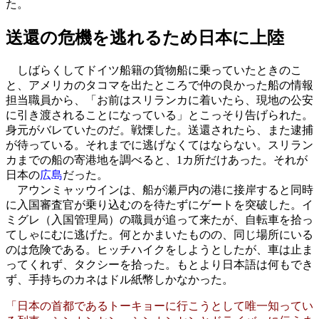
た。
送還の危機を逃れるため日本に上陸
しばらくしてドイツ船籍の貨物船に乗っていたときのこ
と、アメリカのタコマを出たところで仲の良かった船の情報
担当職員から、「お前はスリランカに着いたら、現地の公安
に引き渡されることになっている」とこっそり告げられた。
身元がバレていたのだ。戦慄した。送還されたら、また逮捕
が待っている。それまでに逃げなくてはならない。スリラン
カまでの船の寄港地を調べると、1カ所だけあった。それが
日本の
広島
だった。
アウンミャッウインは、船が瀬戸内の港に接岸すると同時
に入国審査官が乗り込むのを待たずにゲートを突破した。イ
ミグレ（入国管理局）の職員が追って来たが、自転車を拾っ
てしゃにむに逃げた。何とかまいたものの、同じ場所にいる
のは危険である。ヒッチハイクをしようとしたが、車は止ま
ってくれず、タクシーを拾った。もとより日本語は何もでき
ず、手持ちのカネはドル紙幣しかなかった。
「日本の首都であるトーキョーに行こうとして唯一知ってい