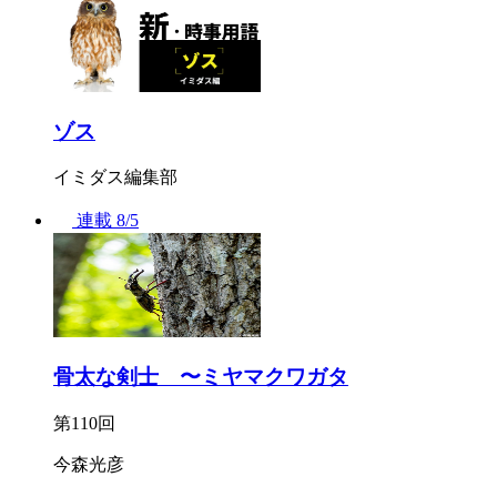
ゾス
イミダス編集部
連載
8/5
骨太な剣士 〜ミヤマクワガタ
第110回
今森光彦