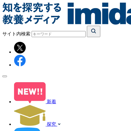
サイト内検索
新着
探究