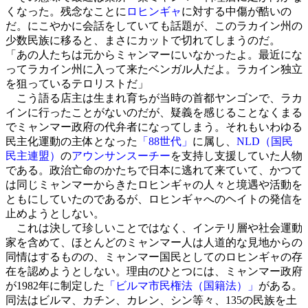
くなった。残念なことに
ロヒンギャ
に対する中傷が酷いの
だ。にこやかに会話をしていても話題が、このラカイン州の
少数民族に移ると、まさにカットで切れてしまうのだ。
「あの人たちは元からミャンマーにいなかったよ。最近にな
ってラカイン州に入って来たベンガル人だよ。ラカイン独立
を狙っているテロリストだ」
こう語る店主は生まれ育ちが当時の首都ヤンゴンで、ラカ
インに行ったことがないのだが、疑義を感じることなくまる
でミャンマー政府の代弁者になってしまう。それもいわゆる
民主化運動の主体となった
「88世代」
に属し、
NLD（国民
民主連盟）
の
アウンサンスーチー
を支持し支援していた人物
である。政治亡命のかたちで日本に逃れて来ていて、かつて
は同じミャンマーからきたロヒンギャの人々と境遇や活動を
ともにしていたのであるが、ロヒンギャへのヘイトの発信を
止めようとしない。
これは決して珍しいことではなく、インテリ層や社会運動
家を含めて、ほとんどのミャンマー人は人道的な見地からの
同情はするものの、ミャンマー国民としてのロヒンギャの存
在を認めようとしない。理由のひとつには、ミャンマー政府
が1982年に制定した
「ビルマ市民権法（国籍法）」
がある。
同法はビルマ、カチン、カレン、シン等々、135の民族を土