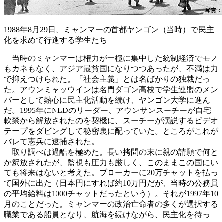
1988年8月29日、ミャンマーの首都ヤンゴン（当時）で民主
化を求めて行進する学生たち
当時のミャンマーは権力が一極に集中した統制経済でモノ
もカネもなく、アジア最貧国になりつつあったが、不満は力
で抑えつけられた。「社会主義」とは名ばかりの独裁だっ
た。アウンミャッウインは名門ダゴン高校で学生連盟のメン
バーとして熱心に民主化活動を続け、ヤンゴン大学に進ん
だ。1995年にNLDのリーダー、アウンサンスーチーが自宅
軟禁から解放されたのを契機に、スーチーが演説するビデオ
テープをダビングして秘密裏に配っていた。ところがこれが
バレて憲兵に逮捕された。
取り調べは過酷を極めた。長い拷問の末に親の請願で何と
か釈放されたが、監視も圧力も厳しく、このままこの国にい
ても将来はないと考えた。ブローカーに20万チャットを払っ
て国外に出た（日本円にすれば約10万円だが、当時の公務員
の平均給料は1000チャットだったという）。それが1997年10
月のことだった。ミャンマーの政治亡命者の多くが選択する
職業である船員となり、航海を続けながら、民主化を待っ