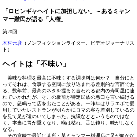
「ロヒンギャヘイトに加担しない」～あるミャン
マー難民が語る「人権」
第20回
木村元彦
（ノンフィクションライター、ビデオジャーナリス
ト）
ヘイトは「不味い」
美味な料理を最高に不味くする調味料は何か？ 自分にと
ってそれは、食事する空間に放り込まれる差別的な言辞であ
る。数年前、最高のネタを握ると言われる都内の寿司屋に連
れていかれたが、そこの板前が特定民族の悪口を言い続ける
ので、怒鳴って店を出たことがある。一昨年はサラエボで愛
用していたレストランが明らかにロマの客を差別しているの
を見て足が遠のいてしまった。抗議などというものではな
く、本当に胃が重くなり、喉は枯れ、舌は鈍り、味がしなく
なる。
その意味で最近は某所・某ミャンマー料理店に足が向かな