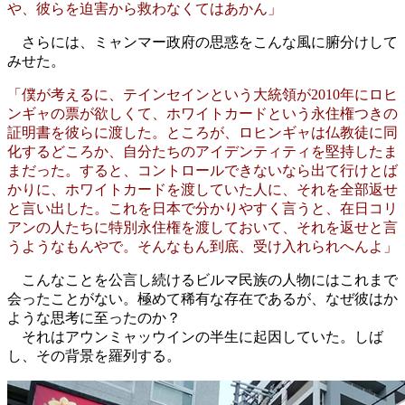
や、彼らを迫害から救わなくてはあかん」
さらには、ミャンマー政府の思惑をこんな風に腑分けして
みせた。
「僕が考えるに、テインセインという大統領が2010年にロヒ
ンギャの票が欲しくて、ホワイトカードという永住権つきの
証明書を彼らに渡した。ところが、ロヒンギャは仏教徒に同
化するどころか、自分たちのアイデンティティを堅持したま
まだった。すると、コントロールできないなら出て行けとば
かりに、ホワイトカードを渡していた人に、それを全部返せ
と言い出した。これを日本で分かりやすく言うと、在日コリ
アンの人たちに特別永住権を渡しておいて、それを返せと言
うようなもんやで。そんなもん到底、受け入れられへんよ」
こんなことを公言し続けるビルマ民族の人物にはこれまで
会ったことがない。極めて稀有な存在であるが、なぜ彼はか
ような思考に至ったのか？
それはアウンミャッウインの半生に起因していた。しば
し、その背景を羅列する。