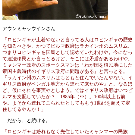
アウンミャッウインさん
「ロヒンギャが土着やないと言うてる人はロヒンギャの歴史
を知るべきや。かつてビルマ政府はラカイン州のムスリム、
つまりロヒンギャを国民として認めていたわけや。今になっ
て違法移民とか言っとるけど、そこには矛盾があるわけや。
ミャンマー政府のスポークスマンは『わが国を植民地にした
帝国主義時代のイギリス政府に問題がある』と言っとる。
『ラカイン州のムスリムはもともと住んでいたんやない。イ
ギリス政府がベンガル地方から連れて来たのや』と。なるほ
ど、仮にそれを事実やとしよう。ではイギリス政府はいつビ
ルマを支配していたか？ 1885年
（※）
。100年以上も前
や。よそから連れてこられたとしてももう1世紀を超えて定
住してるやんか！」
だから、と続ける。
「ロヒンギャは紛れもなく先住していたミャンマーの民族