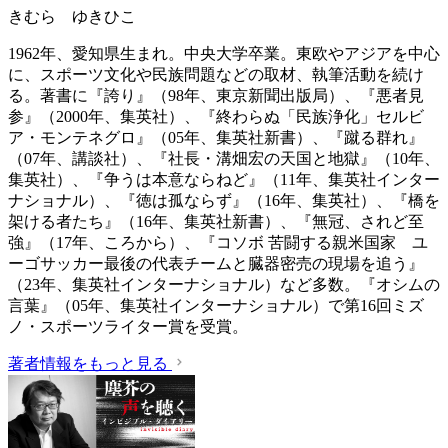
きむら ゆきひこ
1962年、愛知県生まれ。中央大学卒業。東欧やアジアを中心
に、スポーツ文化や民族問題などの取材、執筆活動を続け
る。著書に『誇り』（98年、東京新聞出版局）、『悪者見
参』（2000年、集英社）、『終わらぬ「民族浄化」セルビ
ア・モンテネグロ』（05年、集英社新書）、『蹴る群れ』
（07年、講談社）、『社長・溝畑宏の天国と地獄』（10年、
集英社）、『争うは本意ならねど』（11年、集英社インター
ナショナル）、『徳は孤ならず』（16年、集英社）、『橋を
架ける者たち』（16年、集英社新書）、『無冠、されど至
強』（17年、ころから）、『コソボ 苦闘する親米国家 ユ
ーゴサッカー最後の代表チームと臓器密売の現場を追う』
（23年、集英社インターナショナル）など多数。『オシムの
言葉』（05年、集英社インターナショナル）で第16回ミズ
ノ・スポーツライター賞を受賞。
著者情報をもっと見る