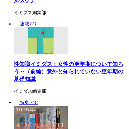
ルスケア
イミダス編集部
連載
8/3
性知識イミダス：女性の更年期について知ろ
う～（前編）意外と知られていない更年期の
基礎知識
イミダス編集部
特集
7/31