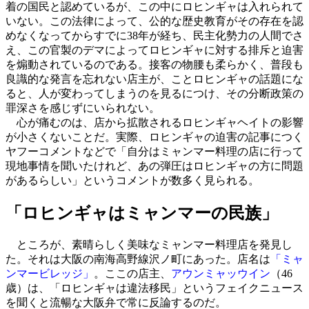
着の国民と認めているが、この中にロヒンギャは入れられて
いない。この法律によって、公的な歴史教育がその存在を認
めなくなってからすでに38年が経ち、民主化勢力の人間でさ
え、この官製のデマによってロヒンギャに対する排斥と迫害
を煽動されているのである。接客の物腰も柔らかく、普段も
良識的な発言を忘れない店主が、ことロヒンギャの話題にな
ると、人が変わってしまうのを見るにつけ、その分断政策の
罪深さを感じずにいられない。
心が痛むのは、店から拡散されるロヒンギャヘイトの影響
が小さくないことだ。実際、ロヒンギャの迫害の記事につく
ヤフーコメントなどで「自分はミャンマー料理の店に行って
現地事情を聞いたけれど、あの弾圧はロヒンギャの方に問題
があるらしい」というコメントが数多く見られる。
「ロヒンギャはミャンマーの民族」
ところが、素晴らしく美味なミャンマー料理店を発見し
た。それは大阪の南海高野線沢ノ町にあった。店名は
「ミャ
ンマービレッジ」
。ここの店主、
アウンミャッウイン
（46
歳）は、「ロヒンギャは違法移民」というフェイクニュース
を聞くと流暢な大阪弁で常に反論するのだ。