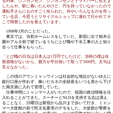
る列車、シンカンセン、シンカンセンとドライバーに伝えま
したんや。駅に着いたんやけど、円を持っていなかったので
運転手さんにものすごく叱られた。何やいろんなものを売っ
ている店、今思うとリサイクルショップに連れて行かれてそ
こで両替したのを覚えています」
1998年3月のことだった。
東京では、当初ホームレスをしていた。新宿に出て柏木公
園やアルタ前で寝ているうちにとび職や下水工事の人と知り
合って仕事をもらった。
「とび職の日当は日本人は1万円でしたけど、当時の僕は在
留資格がないから、親方が半分抜いて取って5000円。文句は
言えなかった」
この頃のアウンミャッウインは社会的な地位がないゆえに
銀行口座が作れず、稼いだカネの全財産をいつも首から下げ
た南京袋に入れて管理していた。
仕事仲間にミャンマー人がいたので、祖国の政治情報を仕
入れることができた。スーチーとNLDを支持する志は潰え
ることなく、日曜日は新宿から品川まで歩いて行き、ミャン
マー大使館の前で民主化要求のデモをした。大使館が警察を