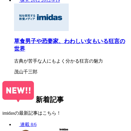
探究
2012
2012/
9/19
草食男子や恐妻家、わわしい女もいる狂言の
世界
古典が苦手な人にもよく分かる狂言の魅力
茂山千三郎
新着記事
imidasの最新記事はこちら！
連載
8/6