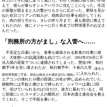
呼ぶのでその度に走って逃げた。やがて同胞の知り合いが増
えて、彼らが暮らすシェアハウスに住むことになった。生活
の基盤が固まると人の繋がりもさらに広がった。窮状を見か
ねた在日コリアンの知人が、焼肉店の仕事を紹介してくれ
た。肉の切り方から、タレの作り方まで、最も親切に教えて
くれたのが、後にメジャーに行く有名プロ野球選手のお父さ
んだった。
「刑務所の方がまし」な入管へ……
不安定な日雇いから、食事も確保される飲食の仕事に移
り、大使館への抗議活動も続けていたが、2002年の6月に不
法入国の容疑でついに逮捕されてしまった。懲役3年、執行
猶予5年を言い渡されたが、執行猶予中、十条の入管
（東京入
に入れられた。
国管理局第二庁舎、現在は統合され港区品川に移転）
エアコンの壊れた10畳の部屋に20名が押し込められていた。
移動時には手錠と腰ひもで縛られて、シャワーは週に2回
で、浴びていられるのは5分だけ。途方に暮れていると、同
じ部屋にいたスーダン人の難民が、日本弁護士連合会を教え
てくれた。そこで手紙を書いた。