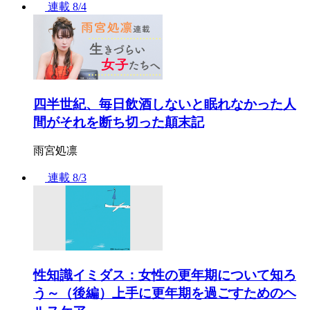
連載
8/4
四半世紀、毎日飲酒しないと眠れなかった人
間がそれを断ち切った顛末記
雨宮処凛
連載
8/3
性知識イミダス：女性の更年期について知ろ
う～（後編）上手に更年期を過ごすためのヘ