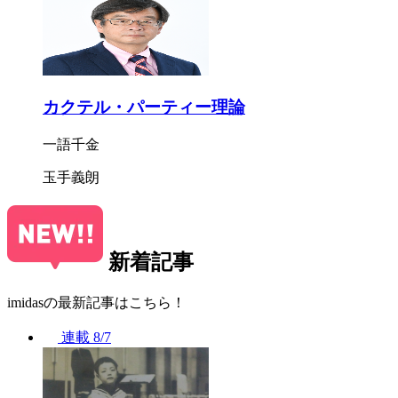
カクテル・パーティー理論
一語千金
玉手義朗
新着記事
imidasの最新記事はこちら！
連載
8/7