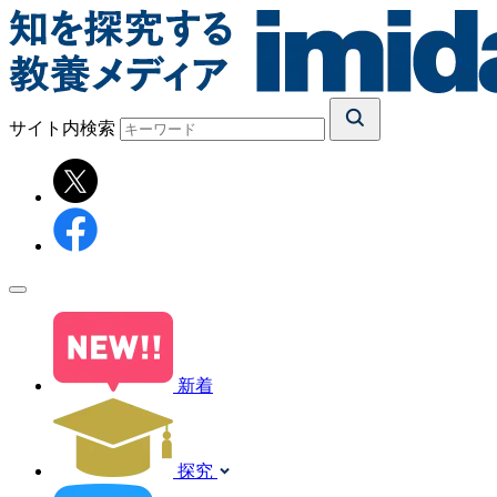
サイト内検索
新着
探究