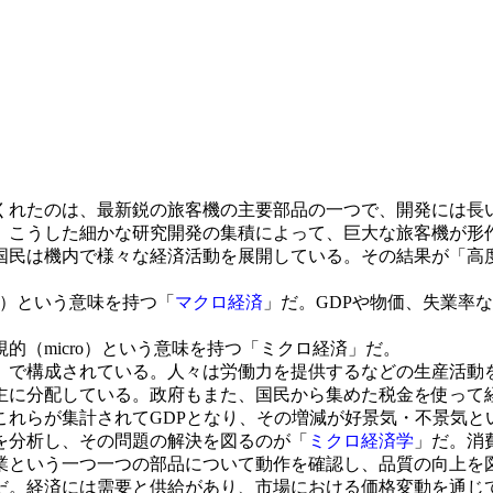
れたのは、最新鋭の旅客機の主要部品の一つで、開発には長
。こうした細かな研究開発の集積によって、巨大な旅客機が形
民は機内で様々な経済活動を展開している。その結果が「高度
o）という意味を持つ「
マクロ経済
」だ。GDPや物価、失業率
（micro）という意味を持つ「ミクロ経済」だ。
で構成されている。人々は労働力を提供するなどの生産活動
主に分配している。政府もまた、国民から集めた税金を使って
れらが集計されてGDPとなり、その増減が好景気・不景気と
を分析し、その問題の解決を図るのが「
ミクロ経済学
」だ。消
業という一つ一つの部品について動作を確認し、品質の向上を
だ。経済には需要と供給があり、市場における価格変動を通じ