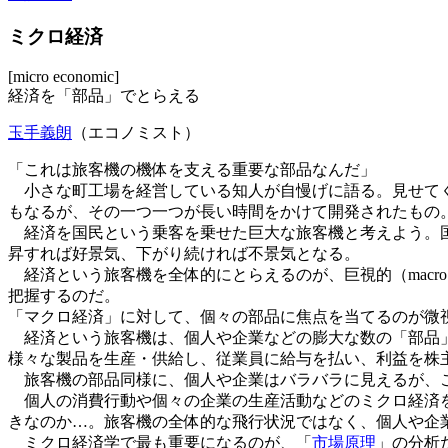
ミクロ経済
[micro economic]
経済を「部品」でとらえる
玉手義朗
（エコノミスト）
「これは旅客機の機体を支える重要な部品なんだ」
小さな町工場を経営している知人が自慢げに語る。見せてく
もなるが、その一つ一つが長い時間をかけて開発されたもの
経済を国民という乗客を乗せた巨大な旅客機と考えよう。国
昇すれば好景気、下がり続ければ不景気となる。
経済という旅客機を全体的にとらえるのが、巨視的（macr
把握するのだ。
「マクロ経済」に対して、個々の部品に焦点を当てるのが微視的
経済という旅客機は、個人や企業などの膨大な数の「部品」
様々な製品を生産・供給し、従業員に給与を払い、利益を株
旅客機の部品同様に、個人や企業はバラバラに見えるが、こ
個人の消費行動や個々の企業の生産活動などのミクロ経済
きなのか…。旅客機の全体的な飛行状況ではなく、個人や企
ミクロ経済学で最も重要になるのが、「
市場原理
」の分析