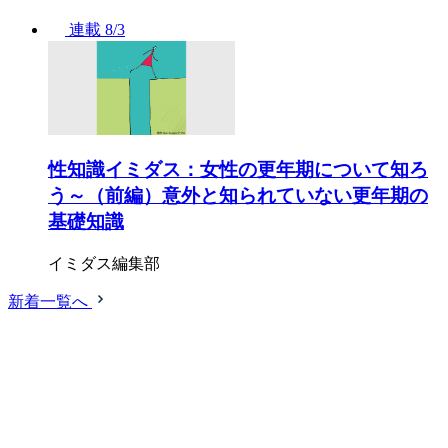
連載
8/3
性知識イミダス：女性の更年期について知ろ
う～（前編）意外と知られていない更年期の
基礎知識
イミダス編集部
新着一覧へ