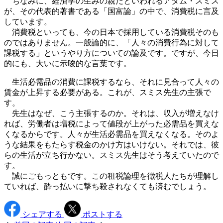
ちなみに、経済学の生みの親だといわれるアダム・スミス
が、その代表的著書である「国富論」の中で、消費税に言及
しています。
消費税といっても、今の日本で採用している消費税そのも
のではありません。一般論的に、「人々の消費行為に対して
課税する」というやり方についての論及です。ですが、今日
的にも、大いに示唆的な言葉です。
生活必需品の消費に課税するなら、それに見合って人々の
賃金が上昇する必要がある。これが、スミス先生の主張で
す。
先生はなぜ、こう主張するのか。それは、収入が増えなけ
れば、労働者は増税によって値段が上がった必需品を買えな
くなるからです。人々が生活必需品を買えなくなる。そのよ
うな結果をもたらす税金のかけ方はいけない。それでは、彼
らの生活が立ち行かない。スミス先生はそう考えていたので
す。
誠にごもっともです。この租税論理を徴税人たちが理解し
ていれば、酔っ払いに撃ち殺されなくても済むでしょう。
シェアする
ポストする