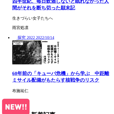
四半世紀、毎日飲酒しないと眠れなかった人
間がそれを断ち切った顛末記
生きづらい女子たちへ
雨宮処凛
探究
2022
2022/
10/14
60年前の「キューバ危機」から学ぶ 中距離
ミサイル配備がもたらす核戦争のリスク
布施祐仁