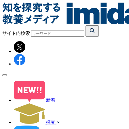
サイト内検索
新着
探究