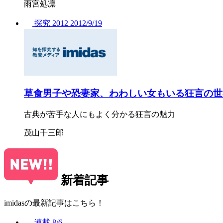
雨宮処凛
探究
2012
2012/
9/19
草食男子や恐妻家、わわしい女もいる狂言の世
古典が苦手な人にもよく分かる狂言の魅力
茂山千三郎
新着記事
imidasの最新記事はこちら！
連載
8/6