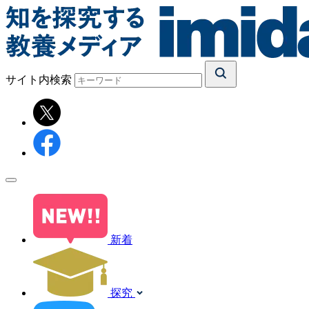
サイト内検索
新着
探究