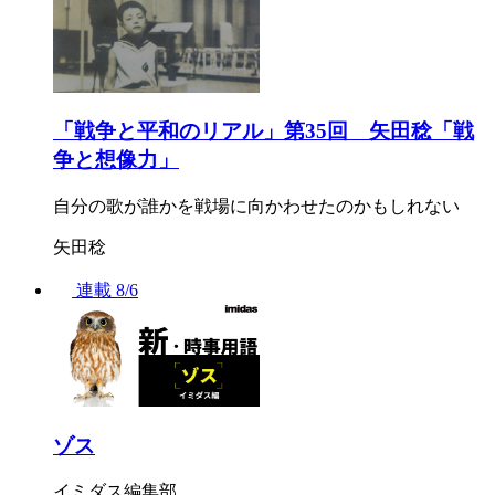
「戦争と平和のリアル」第35回 矢田稔「戦
争と想像力」
自分の歌が誰かを戦場に向かわせたのかもしれない
矢田稔
連載
8/6
ゾス
イミダス編集部