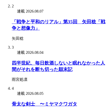
2
連載
2026.08.07
「戦争と平和のリアル」第35回 矢田稔「戦
争と想像力」
矢田稔
3
連載
2026.08.04
四半世紀、毎日飲酒しないと眠れなかった人
間がそれを断ち切った顛末記
雨宮処凛
4
連載
2026.08.05
骨太な剣士 〜ミヤマクワガタ