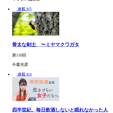
連載
8/5
骨太な剣士 〜ミヤマクワガタ
第110回
今森光彦
連載
8/4
四半世紀、毎日飲酒しないと眠れなかった人