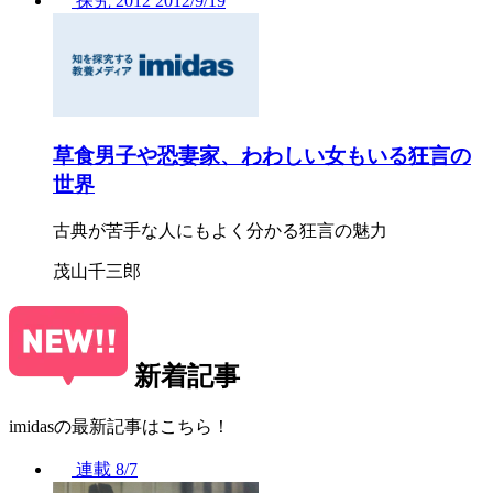
探究
2012
2012/
9/19
草食男子や恐妻家、わわしい女もいる狂言の
世界
古典が苦手な人にもよく分かる狂言の魅力
茂山千三郎
新着記事
imidasの最新記事はこちら！
連載
8/7