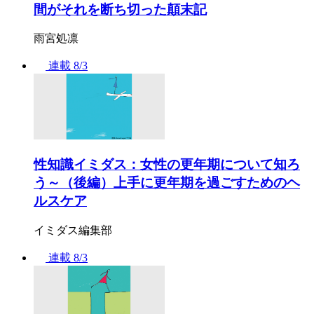
間がそれを断ち切った顛末記
雨宮処凛
連載
8/3
性知識イミダス：女性の更年期について知ろ
う～（後編）上手に更年期を過ごすためのヘ
ルスケア
イミダス編集部
連載
8/3