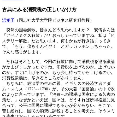
古典にみる消費税の正しいかけ方
浜矩子
（同志社大学大学院ビジネス研究科教授）
突然の国会解散、皆さんどう思われますか？ 安倍さんは
「アベノミクス解散」だとおっしゃっていますね。私は「ヒ
ステリー解散」だと思います。何もかもが行き詰まってき
て、「もう、僕ちゃんイヤ！」とガラガラポンしちゃった。
そんな感じがします。
それはそれとして、今回の解散に向けて消費税を巡る議論
がかまびすしかったですね。消費税を上げるのか。上げない
のか。すぐに上げるのか。もう少し待ってから上げるのか。
消費税談義は、尽きるところがありません。
ちなみに、経済学の生みの親、イギリスの経済学者アダ
ム・スミス（1723～1790）が、その大著『国富論』の中で次
のように言っています。「消費への課税は国家による苦肉の
策だ。」なぜかといえば、国々は、どうすれば所得格差に見
合って、公平に国民に課税できるかが分からない。そこで、
苦し紛れに、国民の消費に課税することを考えた。そうスミ
ス先生はおっしゃっているのです。