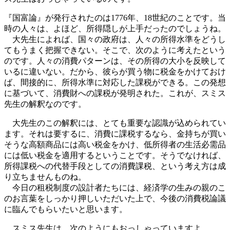
『国富論』が発行されたのは1776年、18世紀のことです。当
時の人々は、よほど、所得隠しが上手だったのでしょうね。
大先生によれば、国々の政府は、人々の所得水準をどうし
てもうまく把握できない。そこで、次のように考えたという
のです。人々の消費パターンは、その所得の大小を反映して
いるに違いない。だから、彼らが買う物に税金をかけておけ
ば、間接的に、所得水準に対応した課税ができる。この発想
に基づいて、消費財への課税が発明された。これが、スミス
先生の解釈なのです。
大先生のこの解釈には、とても重要な認識が込められてい
ます。それは要するに、消費に課税するなら、金持ちが買い
そうな高額商品には高い税金をかけ、低所得者の生活必需品
には低い税金を適用するということです。そうでなければ、
所得課税への代替手段としての消費課税、という考え方は成
り立ちませんものね。
今日の租税制度の設計者たちには、経済学の生みの親のこ
のお言葉をしっかり押しいただいた上で、今後の消費税論議
に臨んでもらいたいと思います。
スミス先生は、次のようにもおっしゃっていますよ。