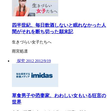
四半世紀、毎日飲酒しないと眠れなかった人
間がそれを断ち切った顛末記
生きづらい女子たちへ
雨宮処凛
探究
2012
2012/
9/19
草食男子や恐妻家、わわしい女もいる狂言の
世界