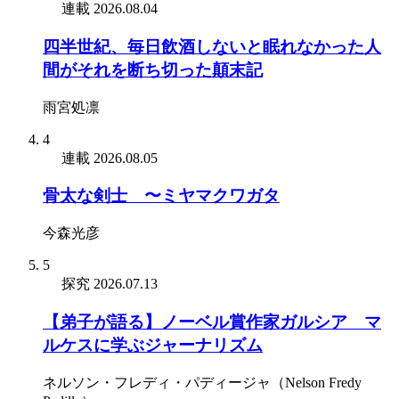
連載
2026.08.04
四半世紀、毎日飲酒しないと眠れなかった人
間がそれを断ち切った顛末記
雨宮処凛
4
連載
2026.08.05
骨太な剣士 〜ミヤマクワガタ
今森光彦
5
探究
2026.07.13
【弟子が語る】ノーベル賞作家ガルシア゠マ
ルケスに学ぶジャーナリズム
ネルソン・フレディ・パディージャ（Nelson Fredy