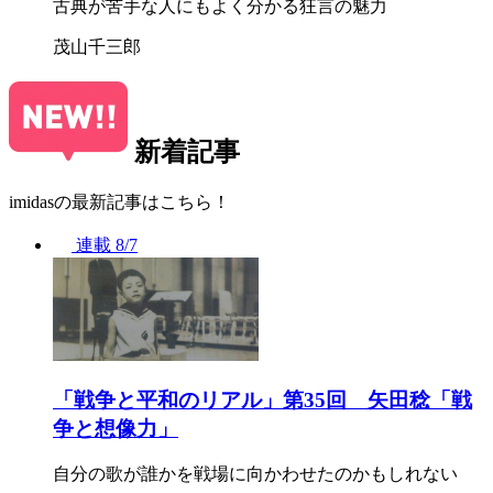
古典が苦手な人にもよく分かる狂言の魅力
茂山千三郎
新着記事
imidasの最新記事はこちら！
連載
8/7
「戦争と平和のリアル」第35回 矢田稔「戦
争と想像力」
自分の歌が誰かを戦場に向かわせたのかもしれない