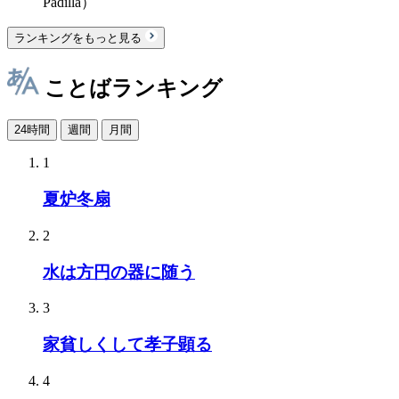
Padilla）
ランキングをもっと見る
ことばランキング
24時間
週間
月間
1
夏炉冬扇
2
水は方円の器に随う
3
家貧しくして孝子顕る
4