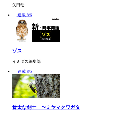
矢田稔
連載
8/6
ゾス
イミダス編集部
連載
8/5
骨太な剣士 〜ミヤマクワガタ