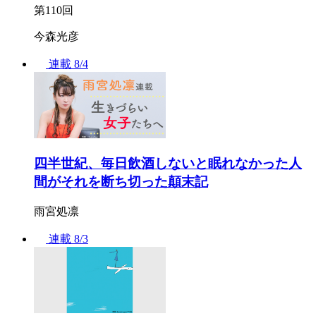
第110回
今森光彦
連載
8/4
四半世紀、毎日飲酒しないと眠れなかった人
間がそれを断ち切った顛末記
雨宮処凛
連載
8/3