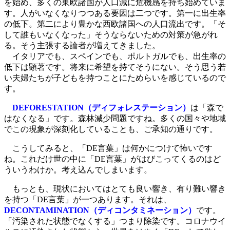
を始め、多くの東欧諸国が人口減に危機感を持ち始めていま
す。人がいなくなりつつある要因は二つです。第一に出生率
の低下。第二により豊かな西欧諸国への人口流出です。「そ
して誰もいなくなった」そうならないための対策が急がれ
る。そう主張する論者が増えてきました。
イタリアでも、スペインでも、ポルトガルでも、出生率の
低下は顕著です。将来に希望を持てそうにない。そう思う若
い夫婦たちが子どもを持つことにためらいを感じているので
す。
DEFORESTATION（ディフォレステーション）
は「森で
はなくなる」です。森林減少問題ですね。多くの国々や地域
でこの現象が深刻化していることも、ご承知の通りです。
こうしてみると、「DE言葉」は何かにつけて怖いです
ね。これだけ世の中に「DE言葉」がはびこってくるのはど
ういうわけか。考え込んでしまいます。
もっとも、現状においてはとても良い響き、有り難い響き
を持つ「DE言葉」が一つあります。それは、
DECONTAMINATION（ディコンタミネーション）
です。
「汚染された状態でなくする」つまり除染です。コロナウイ