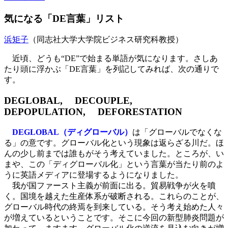
気になる「DE言葉」リスト
浜矩子
（同志社大学大学院ビジネス研究科教授）
近頃、どうも“DE”で始まる単語が気になります。さしあ
たり頭に浮かぶ「DE言葉」を列記してみれば、次の通りで
す。
DEGLOBAL, DECOUPLE,
DEPOPULATION, DEFORESTATION
DEGLOBAL（ディグローバル）
は「グローバルでなくな
る」の意です。グローバル化という現象は返らざる川だ。ほ
んの少し前までは誰もがそう考えていました。ところが、い
まや、この「ディグローバル化」という言葉が当たり前のよ
うに英語メディアに登場するようになりました。
我が国ファースト主義が前面に出る。貿易戦争が火を噴
く。国境を越えた生産体系が破断される。これらのことが、
グローバル時代の終焉を到来している。そう考え始めた人々
が増えているということです。そこに今回の新型肺炎問題が