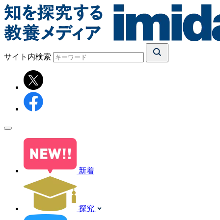
サイト内検索
新着
探究