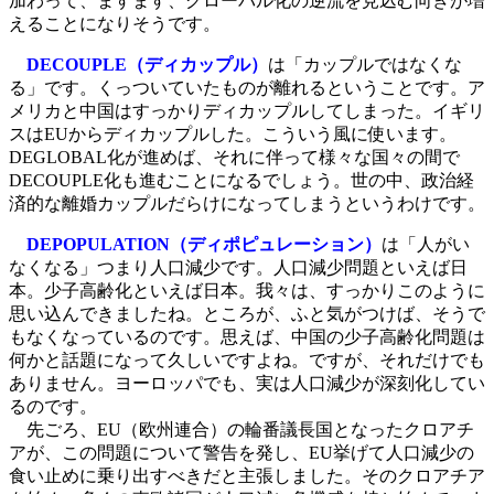
加わって、ますます、グローバル化の逆流を見込む向きが増
えることになりそうです。
DECOUPLE（ディカップル）
は「カップルではなくな
る」です。くっついていたものが離れるということです。ア
メリカと中国はすっかりディカップルしてしまった。イギリ
スはEUからディカップルした。こういう風に使います。
DEGLOBAL化が進めば、それに伴って様々な国々の間で
DECOUPLE化も進むことになるでしょう。世の中、政治経
済的な離婚カップルだらけになってしまうというわけです。
DEPOPULATION（ディポピュレーション）
は「人がい
なくなる」つまり人口減少です。人口減少問題といえば日
本。少子高齢化といえば日本。我々は、すっかりこのように
思い込んできましたね。ところが、ふと気がつけば、そうで
もなくなっているのです。思えば、中国の少子高齢化問題は
何かと話題になって久しいですよね。ですが、それだけでも
ありません。ヨーロッパでも、実は人口減少が深刻化してい
るのです。
先ごろ、EU（欧州連合）の輪番議長国となったクロアチ
アが、この問題について警告を発し、EU挙げて人口減少の
食い止めに乗り出すべきだと主張しました。そのクロアチア