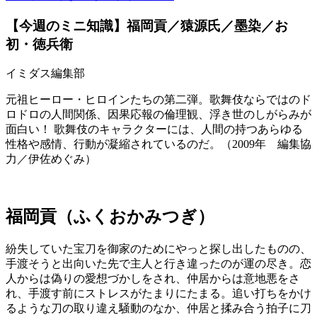
【今週のミニ知識】福岡貢／猿源氏／墨染／お
初・徳兵衛
イミダス編集部
元祖ヒーロー・ヒロインたちの第二弾。歌舞伎ならではのド
ロドロの人間関係、因果応報の倫理観、浮き世のしがらみが
面白い！ 歌舞伎のキャラクターには、人間の持つあらゆる
性格や感情、行動が凝縮されているのだ。（2009年 編集協
力／伊佐めぐみ）
福岡貢（ふくおかみつぎ）
紛失していた宝刀を御家のためにやっと探し出したものの、
手渡そうと出向いた先で主人と行き違ったのが運の尽き。恋
人からは偽りの愛想づかしをされ、仲居からは意地悪をさ
れ、手渡す前にストレスがたまりにたまる。追い打ちをかけ
るような刀の取り違え騒動のなか、仲居と揉み合う拍子に刀