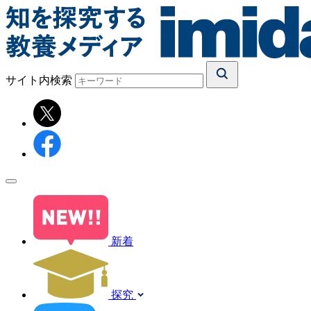
サイト内検索
新着
探究