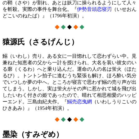
の鞘（さや）が割れ、あとは妖刀に操られるようにして人々
を斬殺。実際の事件を舞台化。『
伊勢音頭恋寝刃
（いせおん
どこいのねたば）』（1796年初演）。
◆
◆
◆
◆
◆
猿源氏（さるげんじ）
鰯（いわし）売り。ある女に一目惚れして恋わずらい中。見
兼ねた知恵者の父から一計を授けられ、大名を装い彼女のい
る廓（くるわ）へと乗り込んだ。運命の人の名は蛍火（ほた
るび）。トントン拍子に進むうち緊張も解け、ほろ酔い気分
でいつしか夢の中へ。ところが寝言で思わず鰯の売り声が出
てしまう。しかし、実は蛍火がその声に惹かれて城を飛び出
したいわく付きの姫であったので、晴れて相思相愛のハッピ
ーエンド。三島由紀夫作。『
鰯売恋曳網
（いわしうりこいの
ひきあみ）』（1954年初演）。
◆
◆
◆
◆
◆
墨染（すみぞめ）