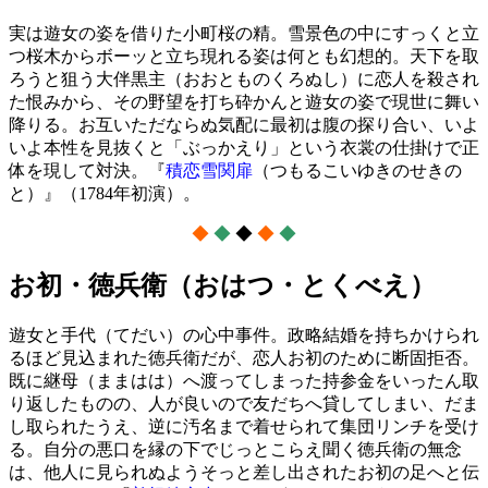
実は遊女の姿を借りた小町桜の精。雪景色の中にすっくと立
つ桜木からボーッと立ち現れる姿は何とも幻想的。天下を取
ろうと狙う大伴黒主（おおとものくろぬし）に恋人を殺され
た恨みから、その野望を打ち砕かんと遊女の姿で現世に舞い
降りる。お互いただならぬ気配に最初は腹の探り合い、いよ
いよ本性を見抜くと「ぶっかえり」という衣裳の仕掛けで正
体を現して対決。『
積恋雪関扉
（つもるこいゆきのせきの
と）』（1784年初演）。
◆
◆
◆
◆
◆
お初・徳兵衛（おはつ・とくべえ）
遊女と手代（てだい）の心中事件。政略結婚を持ちかけられ
るほど見込まれた徳兵衛だが、恋人お初のために断固拒否。
既に継母（ままはは）へ渡ってしまった持参金をいったん取
り返したものの、人が良いので友だちへ貸してしまい、だま
し取られたうえ、逆に汚名まで着せられて集団リンチを受け
る。自分の悪口を縁の下でじっとこらえ聞く徳兵衛の無念
は、他人に見られぬようそっと差し出されたお初の足へと伝