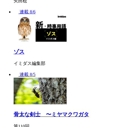
矢田稔
連載
8/6
ゾス
イミダス編集部
連載
8/5
骨太な剣士 〜ミヤマクワガタ
第110回