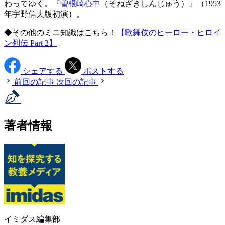
わってゆく。『
曽根崎心中
（そねざきしんじゅう）』（1953
年宇野信夫版初演）。
◆その他のミニ知識はこちら！
【歌舞伎のヒーロー・ヒロイ
ン列伝 Part 2】
シェアする
ポストする
前回の記事
次回の記事
著者情報
イミダス編集部