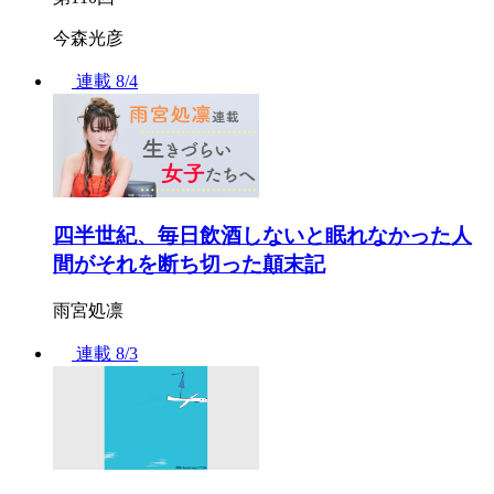
今森光彦
連載
8/4
四半世紀、毎日飲酒しないと眠れなかった人
間がそれを断ち切った顛末記
雨宮処凛
連載
8/3