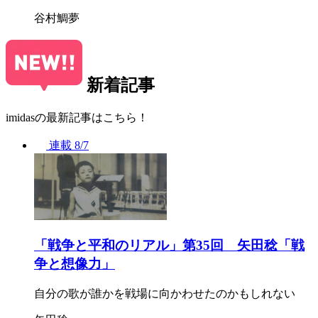
谷村鯛夢
新着記事
imidasの最新記事はこちら！
連載
8/7
「戦争と平和のリアル」第35回 矢田稔「戦
争と想像力」
自分の歌が誰かを戦場に向かわせたのかもしれない