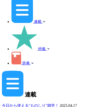
連載
特集
辞典
連載
今日から使える“ものしり”雑学！
2025.04.17