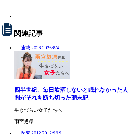
関連記事
連載
2026
2026/
8/4
四半世紀、毎日飲酒しないと眠れなかった人
間がそれを断ち切った顛末記
生きづらい女子たちへ
雨宮処凛
探究
2012
2012/
9/19