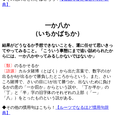
典】
一か八か
（いちかばちか）
結果がどうなるか予想できないことを、運に任せて思いきっ
てやってみること。「こういう事態にまで追い詰められたか
らには、一か八かやってみるしかないではないか」
〔類〕
のるかそるか
〔語源〕
カルタ賭博（とばく）から出た言葉で、数字の1が
出るか8が出るかで勝負したところからという。また、さい
ころ賭博で、さいの目に1が出て勝つか、出ないために負け
るかの意の「一か罰か」からという説や、「丁か半か」の
「丁」と「半」字の旧字体のそれぞれの上部（「一」
「八」）をとったものという説がある。
◆その他の慣用句はこちら！
【ルーツでなるほど慣用句辞
典】