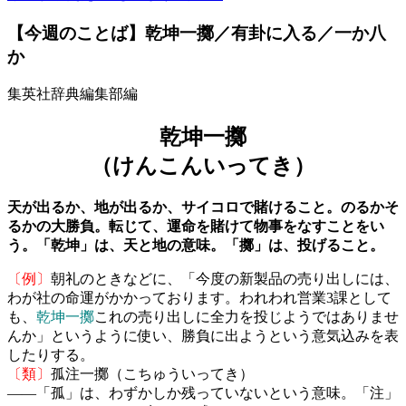
【今週のことば】乾坤一擲／有卦に入る／一か八
か
集英社辞典編集部編
乾坤一擲
（けんこんいってき）
天が出るか、地が出るか、サイコロで賭けること。のるかそ
るかの大勝負。転じて、運命を賭けて物事をなすことをい
う。「乾坤」は、天と地の意味。「擲」は、投げること。
〔例〕
朝礼のときなどに、「今度の新製品の売り出しには、
わが社の命運がかかっております。われわれ営業3課として
も、
乾坤一擲
これの売り出しに全力を投じようではありませ
んか」というように使い、勝負に出ようという意気込みを表
したりする。
〔類〕
孤注一擲（こちゅういってき）
――「孤」は、わずかしか残っていないという意味。「注」