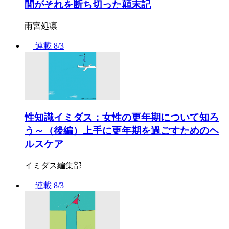
間がそれを断ち切った顛末記
雨宮処凛
連載
8/3
性知識イミダス：女性の更年期について知ろ
う～（後編）上手に更年期を過ごすためのヘ
ルスケア
イミダス編集部
連載
8/3