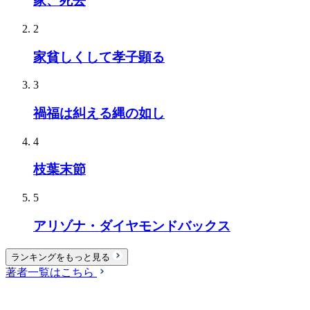
家、死去
2
家貧しくして孝子顕る
3
禍福は糾える縄の如し
4
枝葉末節
5
アリゾナ・ダイヤモンドバックス
ランキングをもっと見る
著者一覧はこちら