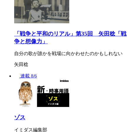
「戦争と平和のリアル」第35回 矢田稔「戦
争と想像力」
自分の歌が誰かを戦場に向かわせたのかもしれない
矢田稔
連載
8/6
ゾス
イミダス編集部