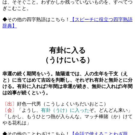
は、そそぐこと。わずかしか残っていないものを、すべてつ
ぎこむこと。
◆その他の四字熟語はこちら！
【スピーチに役立つ四字熟語
辞典】
有卦に入る
（うけにいる）
幸運の続く期間をいう。陰陽道では、人の生年を干支（え
と）に当てはめて吉凶を判断し、それぞれ有卦と無卦とに分
ける。有卦に入れば7年間は幸運が続き、無卦に入れば5年間
は凶事が続くという。
〔出〕
好色一代男（こうしょくいちだいおとこ）
〔会〕
「ようし、
有卦（うけ）に入った
ぞ。どんどん来い」
「しかし、もうひとつ熱が入らんな。マッチ棒賭（か）けて
やる花札は」
◆その他のことわざはこちら！
【会話で使えることわざ辞