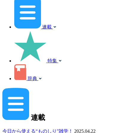
連載
特集
辞典
連載
今日から使える“ものしり”雑学！
2025.04.22