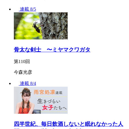
連載
8/5
骨太な剣士 〜ミヤマクワガタ
第110回
今森光彦
連載
8/4
四半世紀、毎日飲酒しないと眠れなかった人