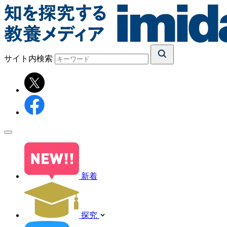
サイト内検索
新着
探究