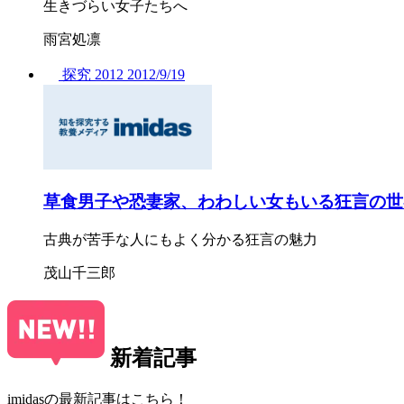
生きづらい女子たちへ
雨宮処凛
探究
2012
2012/
9/19
草食男子や恐妻家、わわしい女もいる狂言の世
古典が苦手な人にもよく分かる狂言の魅力
茂山千三郎
新着記事
imidasの最新記事はこちら！