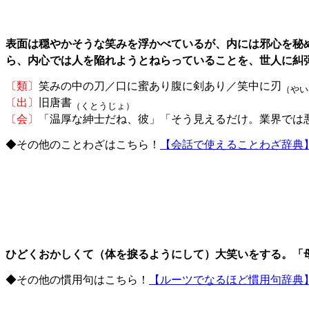
表面は穏やかそうな笑みを浮かべているが、内には邪心を秘
ら、内心では人を陥れようとねらっていることを、世人に糾
〔類〕
笑みの中の刀／口に蜜あり腹に剣あり／笑中に刃
（やい
〔出〕
旧唐書
（くとうじょ）
〔会〕
「温厚な紳士だね、彼」「そう見えるだけ。業界では
◆その他のことわざはこちら！
【会話で使えることわざ辞典
ひどくおかしくて（体を捩るようにして）大笑いをする。「
◆その他の慣用句はこちら！
【ルーツでなるほど慣用句辞典