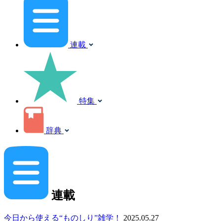
連載
特集
辞典
連載
今日から使える“ものしり”雑学！
2025.05.27