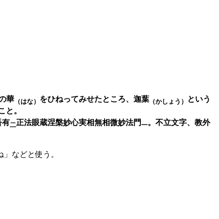
の華
をひねってみせたところ、迦葉
という
（はな）
（かしょう）
こと。
吾有
正法眼蔵涅槃妙心実相無相微妙法門
。不立文字、教外
二
一
ね」などと使う。