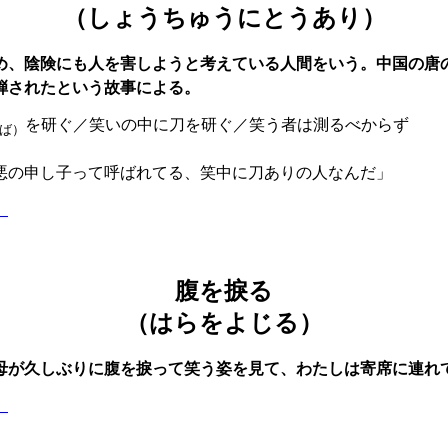
（しょうちゅうにとうあり）
め、陰険にも人を害しようと考えている人間をいう。中国の唐
弾されたという故事による。
を研ぐ／笑いの中に刀を研ぐ／笑う者は測るべからず
ば）
悪の申し子って呼ばれてる、笑中に刀ありの人なんだ」
】
腹を捩る
（はらをよじる）
母が久しぶりに腹を捩って笑う姿を見て、わたしは寄席に連れ
】