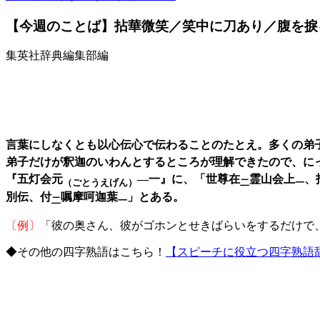
【今週のことば】拈華微笑／笑中に刀あり／腹を捩
集英社辞典編集部編
言葉にしなくとも以心伝心で伝わることのたとえ。多くの弟
弟子だけが釈迦のいわんとするところが理解できたので、に
『五灯会元
―一』に、「世尊在
霊山会上
、
（ごとうえげん）
二
一
別伝、付
嘱摩呵迦葉
」とある。
二
一
〔例〕
「彼の奥さん、彼がゴホンとせきばらいをするだけで
◆その他の四字熟語はこちら！
【スピーチに役立つ四字熟語