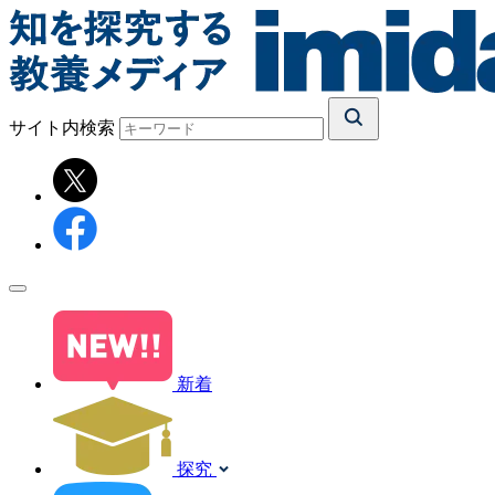
サイト内検索
新着
探究