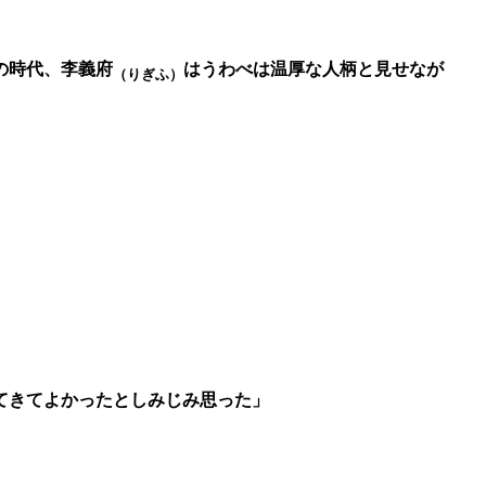
の時代、李義府
はうわべは温厚な人柄と見せなが
（りぎふ）
てきてよかったとしみじみ思った」