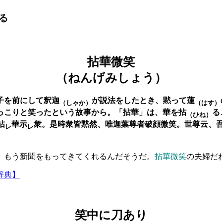
る
拈華微笑
（ねんげみしょう）
子を前にして釈迦
が説法をしたとき、黙って蓮
（しゃか）
（はす）
っこりと笑ったという故事から。「拈華」は、華を拈
る
（ひね）
拈
華示
衆。是時衆皆黙然、唯迦葉尊者破顔微笑。世尊云、
レ
レ
、もう新聞をもってきてくれるんだそうだ。
拈華微笑
の夫婦だ
辞典】
笑中に刀あり