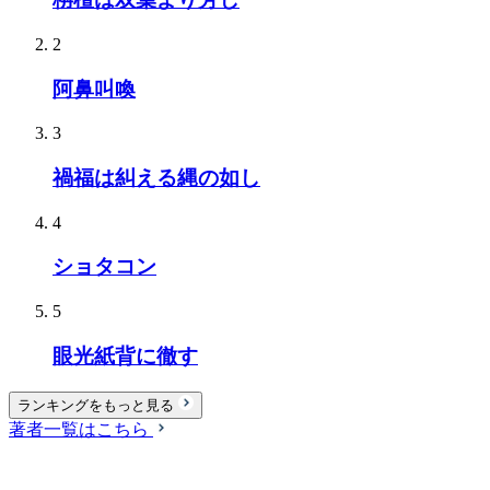
2
阿鼻叫喚
3
禍福は糾える縄の如し
4
ショタコン
5
眼光紙背に徹す
ランキングをもっと見る
著者一覧はこちら