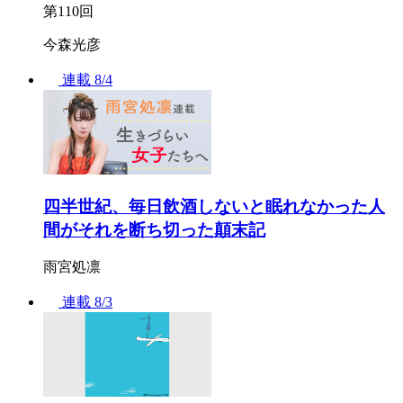
第110回
今森光彦
連載
8/4
四半世紀、毎日飲酒しないと眠れなかった人
間がそれを断ち切った顛末記
雨宮処凛
連載
8/3