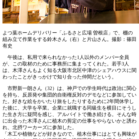
よつ葉ホームデリバリー「ふるさと広場 曽根店」で、棚の
組み立て作業をする鈴木さん（右）と片山さん。撮影：篠田
有史
午後は、私用で来られなかった1人以外のメンバー全員
が、この取材のために事務所に集まってくれた。若手3人
は、木澤さんもよく知る大阪市北区中津のシェアハウスに関
わったことがきっかけで知り合った仲間だという。
市野新一朗さん（32）は、神戸での学生時代は政治に関心
を持ち、反原発や集団的自衛権反対のデモなどに参加してい
た。好きな絵をかいたり旅をしたりするために2年間休学し
た後に、大学を卒業。企業に就職する同級生を横目にそうし
た生き方に疑問を感じ、アルバイトで働き続ける。そんな時
に出会った木澤さんに植木の剪定の仕事をやらないかと誘わ
れ、北摂ワーカーズに参加した。
「木工や植物などが好きなので、植木仕事にはとても興味が