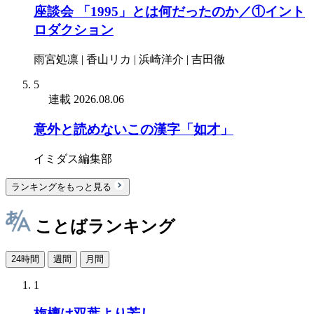
座談会 「1995」とは何だったのか／①イント
ロダクション
雨宮処凛 | 香山リカ | 浜崎洋介 | 吉田徹
5
連載
2026.08.06
意外と読めないこの漢字「如才」
イミダス編集部
ランキングをもっと見る
ことばランキング
24時間
週間
月間
1
栴檀は双葉より芳し