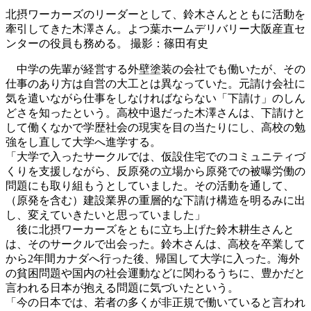
北摂ワーカーズのリーダーとして、鈴木さんとともに活動を
牽引してきた木澤さん。よつ葉ホームデリバリー大阪産直セ
ンターの役員も務める。 撮影：篠田有史
中学の先輩が経営する外壁塗装の会社でも働いたが、その
仕事のあり方は自営の大工とは異なっていた。元請け会社に
気を遣いながら仕事をしなければならない「下請け」のしん
どさを知ったという。高校中退だった木澤さんは、下請けと
して働くなかで学歴社会の現実を目の当たりにし、高校の勉
強をし直して大学へ進学する。
「大学で入ったサークルでは、仮設住宅でのコミュニティづ
くりを支援しながら、反原発の立場から原発での被曝労働の
問題にも取り組もうとしていました。その活動を通して、
（原発を含む）建設業界の重層的な下請け構造を明るみに出
し、変えていきたいと思っていました」
後に北摂ワーカーズをともに立ち上げた鈴木耕生さんと
は、そのサークルで出会った。鈴木さんは、高校を卒業して
から2年間カナダへ行った後、帰国して大学に入った。海外
の貧困問題や国内の社会運動などに関わるうちに、豊かだと
言われる日本が抱える問題に気づいたという。
「今の日本では、若者の多くが非正規で働いていると言われ