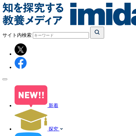
サイト内検索
新着
探究