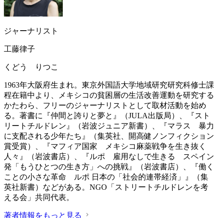
ジャーナリスト
工藤律子
くどう りつこ
1963年大阪府生まれ。東京外国語大学地域研究研究科修士課
程在籍中より、メキシコの貧困層の生活改善運動を研究する
かたわら、フリーのジャーナリストとして取材活動を始め
る。著書に『仲間と誇りと夢と』（JULA出版局）、『スト
リートチルドレン』（岩波ジュニア新書）、『マラス 暴力
に支配される少年たち』（集英社、開高健ノンフィクション
賞受賞）、『マフィア国家 メキシコ麻薬戦争を生き抜く
人々』（岩波書店）、『ルポ 雇用なしで生きる スペイン
発「もうひとつの生き方」への挑戦』（岩波書店）、『働く
ことの小さな革命 ルポ 日本の「社会的連帯経済」』（集
英社新書）などがある。NGO「ストリートチルドレンを考
える会」共同代表。
著者情報をもっと見る