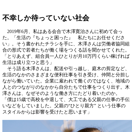
不幸しか待っていない社会
2019年6月、私はある会合で木澤寛治さんに初めて会っ
た。「生活の『ちょっと困った』 私たちにお任せくださ
い」。そう書かれたチラシを手に、木澤さんは労働者協同組
合の形式で若者たちが働く場をつくる話を聞かせてくれた。
「とりあえず、組合員一人ひとりが月10万円くらい稼げれば
生活は成り立つと思う」
そう語る木澤さんは、配送や引っ越し、庭木の剪定など、
生活のなかのさまざまな便利仕事を引き受け、仲間と分担し
ながら働いていた。企業に雇われて働くのではなく、地域の
人とのつながりのなかから自分たちで仕事をつくり出す。木
澤さんは、なぜそのような働き方にたどり着いたのか。
「僕は15歳で高校を中退して、大工である父親の仕事の手伝
いなどをしていました。父親の“ひとり親方” という仕事の
スタイルからは影響を受けたと思います」