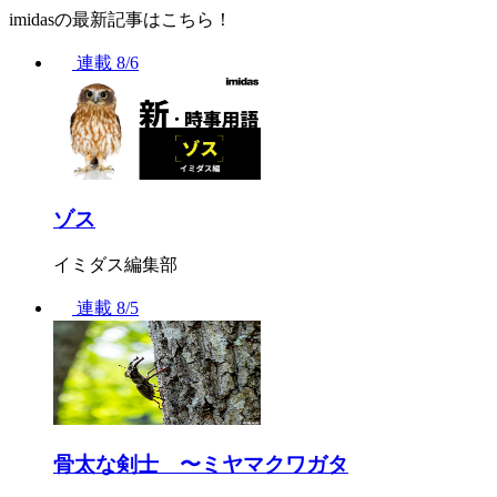
imidasの最新記事はこちら！
連載
8/6
ゾス
イミダス編集部
連載
8/5
骨太な剣士 〜ミヤマクワガタ