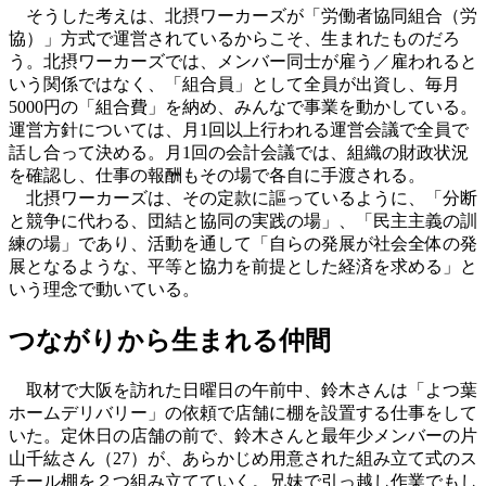
そうした考えは、北摂ワーカーズが「労働者協同組合（労
協）」方式で運営されているからこそ、生まれたものだろ
う。北摂ワーカーズでは、メンバー同士が雇う／雇われると
いう関係ではなく、「組合員」として全員が出資し、毎月
5000円の「組合費」を納め、みんなで事業を動かしている。
運営方針については、月1回以上行われる運営会議で全員で
話し合って決める。月1回の会計会議では、組織の財政状況
を確認し、仕事の報酬もその場で各自に手渡される。
北摂ワーカーズは、その定款に謳っているように、「分断
と競争に代わる、団結と協同の実践の場」、「民主主義の訓
練の場」であり、活動を通して「自らの発展が社会全体の発
展となるような、平等と協力を前提とした経済を求める」と
いう理念で動いている。
つながりから生まれる仲間
取材で大阪を訪れた日曜日の午前中、鈴木さんは「よつ葉
ホームデリバリー」の依頼で店舗に棚を設置する仕事をして
いた。定休日の店舗の前で、鈴木さんと最年少メンバーの片
山千紘さん（27）が、あらかじめ用意された組み立て式のス
チール棚を２つ組み立てていく。兄妹で引っ越し作業でもし