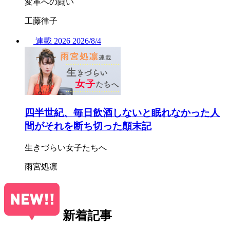
変革への闘い
工藤律子
連載
2026
2026/
8/4
四半世紀、毎日飲酒しないと眠れなかった人
間がそれを断ち切った顛末記
生きづらい女子たちへ
雨宮処凛
新着記事