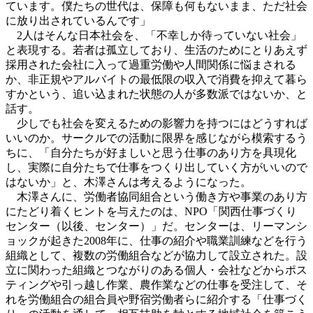
ています。僕たちの世代は、保障も何もないまま、ただ社会
に放り出されているんです」
2人はそんな日本社会を、「不幸しか待っていない社会」
と表現する。若者は孤立しており、生活のためにとりあえず
採用された会社に入って過重労働や人間関係に悩まされる
か、非正規やアルバイトの最低限の収入で消費を抑えて暮ら
すかという、追い込まれた状態の人が多数派ではないか、と
話す。
少しでも社会を変えるための影響力を持つにはどうすれば
いいのか。サークルでの活動に限界を感じながら模索するう
ちに、「自分たちが好ましいと思う仕事のあり方を具現化
し、実際に自分たちで仕事をつくり出していく方がいいので
はないか」と、木澤さんは考えるようになった。
木澤さんに、労働者協同組合という働き方や事業のあり方
にたどり着くヒントを与えたのは、NPO「関西仕事づくり
センター（以後、センター）」だ。センターは、リーマンシ
ョックが起きた2008年に、仕事の紹介や職業訓練などを行う
組織として、複数の労働組合などが協力して設立された。設
立に関わった組織とつながりのある個人・会社などからポス
ティングや引っ越し作業、農作業などの仕事を受注して、そ
れを労働組合の組合員や野宿労働者らに紹介する「仕事づく