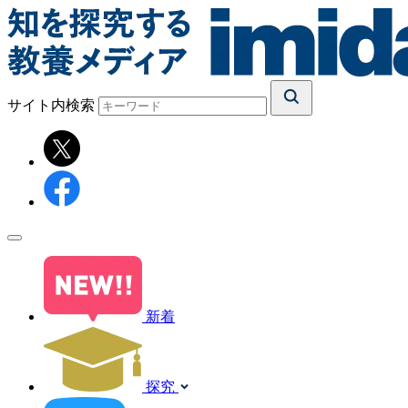
サイト内検索
新着
探究