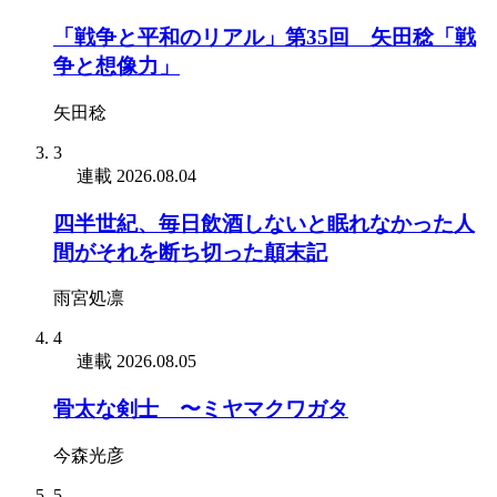
「戦争と平和のリアル」第35回 矢田稔「戦
争と想像力」
矢田稔
3
連載
2026.08.04
四半世紀、毎日飲酒しないと眠れなかった人
間がそれを断ち切った顛末記
雨宮処凛
4
連載
2026.08.05
骨太な剣士 〜ミヤマクワガタ
今森光彦
5