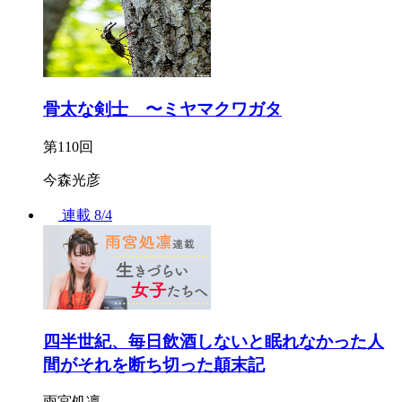
骨太な剣士 〜ミヤマクワガタ
第110回
今森光彦
連載
8/4
四半世紀、毎日飲酒しないと眠れなかった人
間がそれを断ち切った顛末記
雨宮処凛