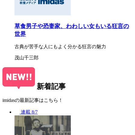
草食男子や恐妻家、わわしい女もいる狂言の
世界
古典が苦手な人にもよく分かる狂言の魅力
茂山千三郎
新着記事
imidasの最新記事はこちら！
連載
8/7