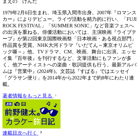
まえの けんた
1979年2月6日生まれ、埼玉県入間市出身。2007年『ロマンス
カー』によりデビュー。ライヴ活動を精力的に行い、「FUJI
ROCK FESTIVAL」「SUMMER SONIC」など音楽フェスへ
の出演を重ねる。俳優活動においては、主演映画『ライブテ
ープ』が第22回東京国際映画祭「日本映画・ある視点部門」
作品賞を受賞。NHK大河ドラマ『いだてん～東京オリムピ
ック噺～』他、TVドラマ、CM、映画、舞台に出演。エッセ
イ集『百年後』を刊行するなど、文筆活動にもファンが多
く、他アーティストへの楽曲・歌詞提供も行う。最新アルバ
ムは『営業中』(2024年)。文芸誌『すばる』ではエッセイ
「グラサン便り」を2014年から2022年まで約8年にわたり連
載。
著者情報をもっと見る
連載目次へ行く