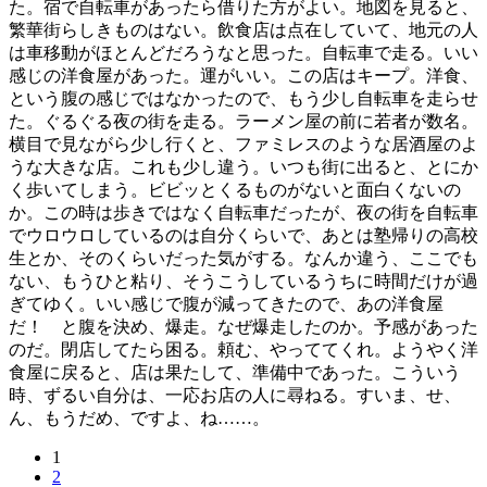
た。宿で自転車があったら借りた方がよい。地図を見ると、
繁華街らしきものはない。飲食店は点在していて、地元の人
は車移動がほとんどだろうなと思った。自転車で走る。いい
感じの洋食屋があった。運がいい。この店はキープ。洋食、
という腹の感じではなかったので、もう少し自転車を走らせ
た。ぐるぐる夜の街を走る。ラーメン屋の前に若者が数名。
横目で見ながら少し行くと、ファミレスのような居酒屋のよ
うな大きな店。これも少し違う。いつも街に出ると、とにか
く歩いてしまう。ビビッとくるものがないと面白くないの
か。この時は歩きではなく自転車だったが、夜の街を自転車
でウロウロしているのは自分くらいで、あとは塾帰りの高校
生とか、そのくらいだった気がする。なんか違う、ここでも
ない、もうひと粘り、そうこうしているうちに時間だけが過
ぎてゆく。いい感じで腹が減ってきたので、あの洋食屋
だ！ と腹を決め、爆走。なぜ爆走したのか。予感があった
のだ。閉店してたら困る。頼む、やっててくれ。ようやく洋
食屋に戻ると、店は果たして、準備中であった。こういう
時、ずるい自分は、一応お店の人に尋ねる。すいま、せ、
ん、もうだめ、ですよ、ね……。
1
2