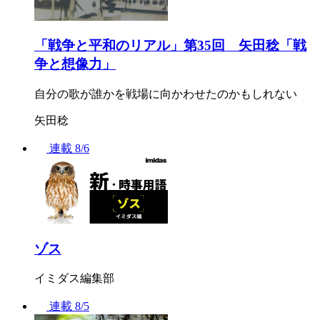
「戦争と平和のリアル」第35回 矢田稔「戦
争と想像力」
自分の歌が誰かを戦場に向かわせたのかもしれない
矢田稔
連載
8/6
ゾス
イミダス編集部
連載
8/5