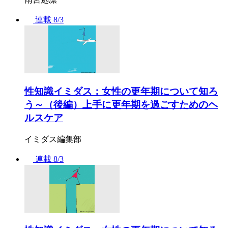
連載
8/3
性知識イミダス：女性の更年期について知ろ
う～（後編）上手に更年期を過ごすためのヘ
ルスケア
イミダス編集部
連載
8/3