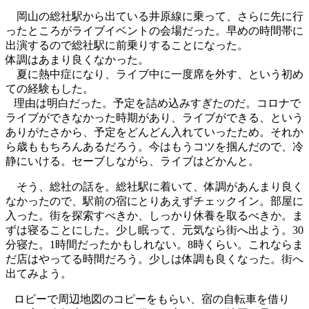
岡山の総社駅から出ている井原線に乗って、さらに先に行
ったところがライブイベントの会場だった。早めの時間帯に
出演するので総社駅に前乗りすることになった。
体調はあまり良くなかった。
夏に熱中症になり、ライブ中に一度席を外す、という初め
ての経験もした。
理由は明白だった。予定を詰め込みすぎたのだ。コロナで
ライブができなかった時期があり、ライブができる、という
ありがたさから、予定をどんどん入れていったため。それか
ら歳ももちろんあるだろう。今はもうコツを掴んだので、冷
静にいける。セーブしながら、ライブはどかんと。
そう、総社の話を。総社駅に着いて、体調があんまり良く
なかったので、駅前の宿にとりあえずチェックイン。部屋に
入った。街を探索すべきか、しっかり休養を取るべきか。ま
ずは寝ることにした。少し眠って、元気なら街へ出よう。30
分寝た。1時間だったかもしれない。8時くらい。これならま
だ店はやってる時間だろう。少しは体調も良くなった。街へ
出てみよう。
ロビーで周辺地図のコピーをもらい、宿の自転車を借り