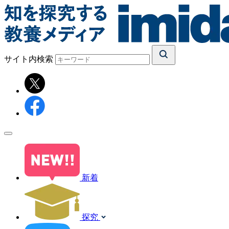
サイト内検索
新着
探究