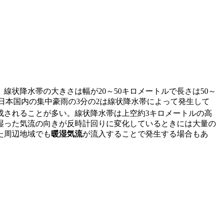
状降水帯の大きさは幅が20～50キロメートルで長さは50～
日本国内の集中豪雨の3分の2は線状降水帯によって発生して
成されることが多い。線状降水帯は上空約3キロメートルの高
湿った気流の向きが反時計回りに変化しているときには大量の
た周辺地域でも
暖湿気流
が流入することで発生する場合もあ