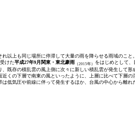
れ以上も同じ場所に停滞して大量の雨を降らせる雨域のこと。線
受けた
平成27年9月関東・東北豪雨
をはじめとして、
（2015年）
り、既存の積乱雲の風上側に次々に新しい積乱雲が発生して形
面近くの下層で南東の風といったように、上層に比べて下層の
帯は低気圧や前線に伴って発生するほか、台風の中心から離れ