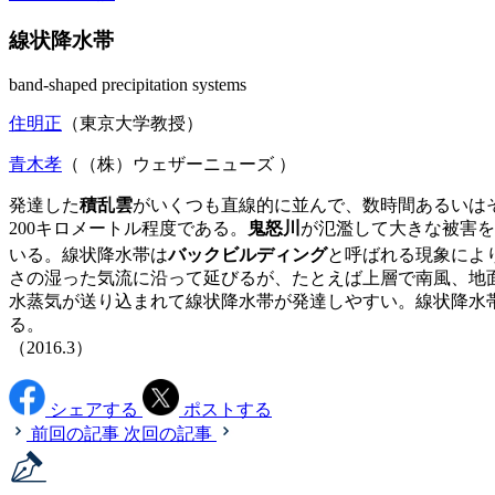
線状降水帯
band-shaped precipitation systems
住明正
（東京大学教授）
青木孝
（（株）ウェザーニューズ ）
発達した
積乱雲
がいくつも直線的に並んで、数時間あるいはそ
200キロメートル程度である。
鬼怒川
が氾濫して大きな被害を
いる。線状降水帯は
バックビルディング
と呼ばれる現象によ
さの湿った気流に沿って延びるが、たとえば上層で南風、地
水蒸気が送り込まれて線状降水帯が発達しやすい。線状降水
る。
（2016.3）
シェアする
ポストする
前回の記事
次回の記事