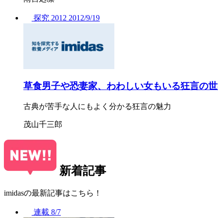
探究
2012
2012/
9/19
草食男子や恐妻家、わわしい女もいる狂言の世
古典が苦手な人にもよく分かる狂言の魅力
茂山千三郎
新着記事
imidasの最新記事はこちら！
連載
8/7