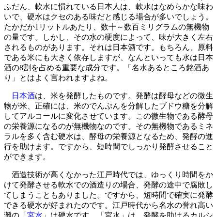
ふだん、軟水に慣れている日本人は、軟水はなめらかな味わ
いで、硬水はクセのある味だと感じる場合が多いでしょう。
たかだか1リットルあたり、数十～数百ミリグラムの無機物
の量です。しかし、その水の硬度によって、味が大きく左右
されるものがあります。それは日本酒です。もちろん、原料
である米にも大きく依存しますが、なんといっても水は日本
酒の8割を占める重要な成分です。「名水あるところ銘酒あ
り」とはよく言われますよね。
日本酒
は、米を発酵したものです。発酵は酵母などの微生
物が米、正確には、米のでんぷんを分解したブドウ糖を分解
してアルコールに変化させています。この微生物である酵母
の栄養源になるのが無機物なのです。その無機物であるミネ
ラルを多く含む硬水は、酵母の栄養源となるため、発酵の進
行を助けます。ですから、短時間でしっかり発酵させること
ができます。
酒造技術が高くなかった江戸時代では、ゆっくり時間をか
けて発酵させる軟水での酒造りの場合、発酵の途中で腐敗し
てしまうこともありました。ですから、短時間で確実に発酵
できる硬水が好まれたのです。江戸時代から名水の誉れ高い
灘の「
宮水
」は硬水です。「宮水」は、発酵を助けるカルシ