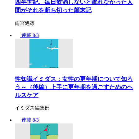
四半世紀、毎日飲酒しないと眠れなかった人
間がそれを断ち切った顛末記
雨宮処凛
連載
8/3
性知識イミダス：女性の更年期について知ろ
う～（後編）上手に更年期を過ごすためのヘ
ルスケア
イミダス編集部
連載
8/3