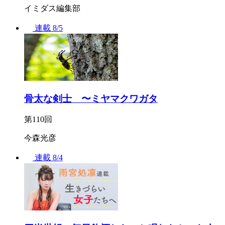
イミダス編集部
連載
8/5
骨太な剣士 〜ミヤマクワガタ
第110回
今森光彦
連載
8/4