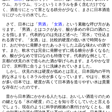
ウム、カリウム、リンというミネラルを多く含むだけでな
く、酒造りにとって害となる鉄分が少なく、まさに日本酒造
りにぴったりの水でした。
さて、日本には「
男酒
」「
女酒
」という素敵な呼び方があ
ります。「男酒」とはコクがあり、酸が多めの辛口の酒のこ
とを指します。代表的なのは先ほど述べた「宮水」で仕込ま
れる酒です。「女酒」は、比較的硬度の低い水で時間をか
け、おだやかに発酵させたあっさりした上品な味わいの酒で
す。また、軟水では完全に発酵せずに残る糖分が多くなるた
め、酸が少なめで甘口なのも特徴です。代表的な例として、
京都の伏見の水で造られた酒が挙げられます。まろやかな甘
口で、京料理に合うように洗練されていきました。
しかし、伏見の水は硬度が低めとは言え、日本国内の平均
的な水よりもミネラル分が多くなっています。やはり、軟水
が多い日本では、硬度が高くて日本酒を造りやすい水は貴重
な存在だったのです。
昔から日本酒にかかわる人たちは、おいしい酒造りのため
の鍵となる「水の硬度」のことを知り尽くしていたと言える
でしょう。現在のように科学的根拠の裏付けがなくとも、彼