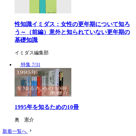
性知識イミダス：女性の更年期について知ろ
う～（前編）意外と知られていない更年期の
基礎知識
イミダス編集部
特集
7/31
1995年を知るための10冊
奥 憲介
新着一覧へ