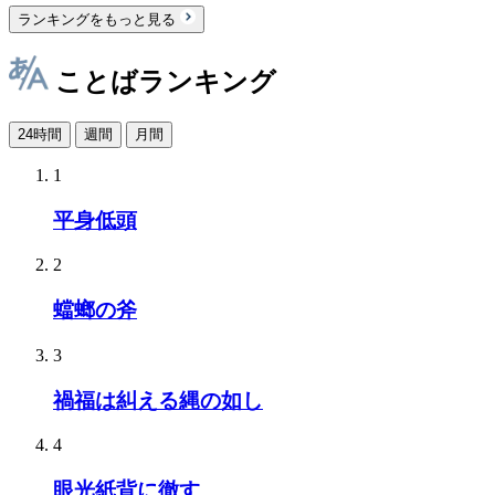
ランキングをもっと見る
ことばランキング
24時間
週間
月間
1
平身低頭
2
蟷螂の斧
3
禍福は糾える縄の如し
4
眼光紙背に徹す