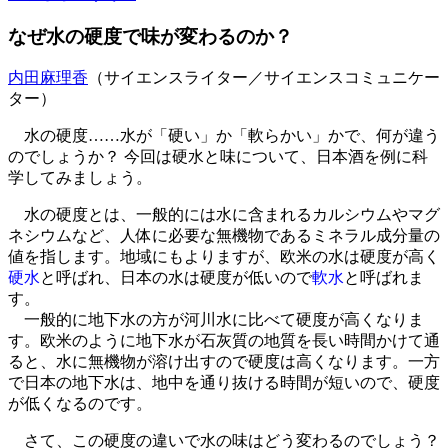
なぜ水の硬度で味が変わるのか？
内田麻理香
（サイエンスライター／サイエンスコミュニケー
ター）
水の硬度……水が「硬い」か「軟らかい」かで、何が違う
のでしょうか？ 今回は硬水と味について、日本酒を例に科
学してみましょう。
水の硬度とは、一般的には水に含まれるカルシウムやマグ
ネシウムなど、人体に必要な無機物であるミネラル成分量の
値を指します。地域にもよりますが、欧米の水は硬度が高く
硬水
と呼ばれ、日本の水は硬度が低いので
軟水
と呼ばれま
す。
一般的に地下水の方が河川水に比べて硬度が高くなりま
す。欧米のように地下水が石灰質の地質を長い時間かけて通
ると、水に無機物が溶け出すので硬度は高くなります。一方
で日本の地下水は、地中を通り抜ける時間が短いので、硬度
が低くなるのです。
さて、この硬度の違いで水の味はどう変わるのでしょう？