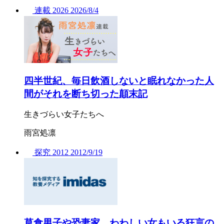
連載
2026
2026/
8/4
四半世紀、毎日飲酒しないと眠れなかった人
間がそれを断ち切った顛末記
生きづらい女子たちへ
雨宮処凛
探究
2012
2012/
9/19
草食男子や恐妻家、わわしい女もいる狂言の