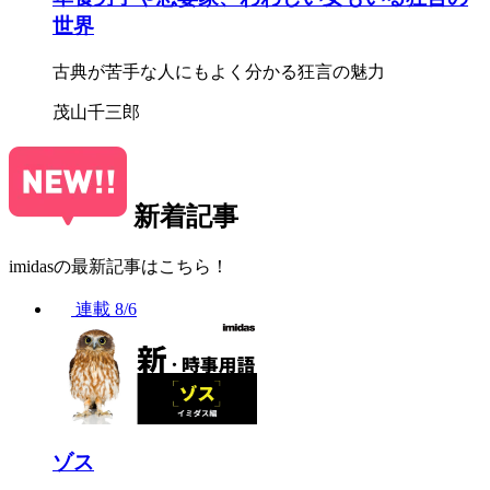
世界
古典が苦手な人にもよく分かる狂言の魅力
茂山千三郎
新着記事
imidasの最新記事はこちら！
連載
8/6
ゾス