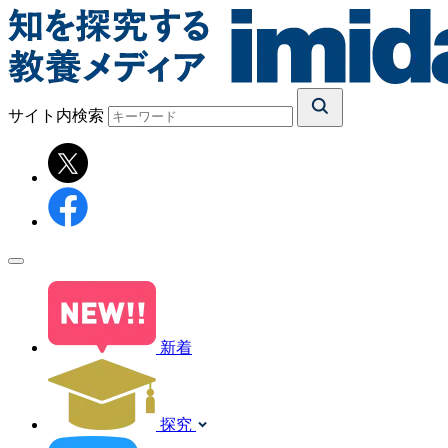
サイト内検索
新着
探究