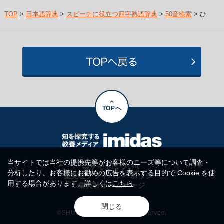
TOP
>
日本語辞典
>
スピーチに役立つ四字熟語辞典
>
50音検索
> ひ
TOPへ
当サイトでは当社の提携先等がお客様のニーズ等について調査・
当サイトについて
分析したり、お客様にお勧めの広告を表示する目的で Cookie を使
集英社プライバシーポリシー
用する場合があります。詳しくは
こちら
集英社ホームページ
閉じる
©SHUEISHA Inc. All rights reserved.