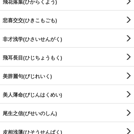
飛花落葉(ひからくよう)
悲喜交交(ひきこもごも)
非才浅学(ひさいせんがく)
飛耳長目(ひじちょうもく)
美辞麗句(びじれいく)
美人薄命(びじんはくめい)
尾生之信(びせいのしん)
皮相浅薄(ひそうせんぱく)