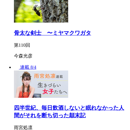
骨太な剣士 〜ミヤマクワガタ
第110回
今森光彦
連載
8/4
四半世紀、毎日飲酒しないと眠れなかった人
間がそれを断ち切った顛末記
雨宮処凛