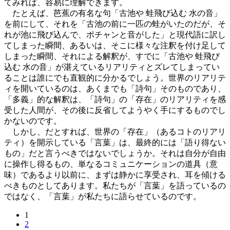
てみれば、容易に理解できます。
たとえば、芭蕉の有名な句「古池や 蛙飛び込む 水の音」
を前にして、それを「古池の前に一匹の蛙がいたのだが、そ
れが池に飛び込んで、ポチャンと音がした」と現代語に訳し
てしまった瞬間、あるいは、そこに様々な注釈を付け足して
しまった瞬間、それによる解釈が、すでに「古池や 蛙飛び
込む 水の音」が湛えているリアリティとズレてしまってい
ることは誰にでも直観的に分かるでしょう。世界のリアリテ
ィを開いているのは、あくまでも「詩句」そのものであり、
「多義」的な解釈は、「詩句」の「存在」のリアリティを感
受した人間が、その後に反省してようやく手にするものでし
かないのです。
しかし、だとすれば、世界の「存在」（あるコトのリアリ
ティ）を開示している「言葉」は、最終的には「語り得ない
もの」だと言うべきではないでしょうか。それは自分が自由
に操作し得るもの、単なるコミュニケーションの道具（意
味）であるより以前に、まずは静かに享受され、耳を傾ける
べきものとしてあります。私たちが「言葉」を語っているの
ではなく、「言葉」が私たちに語らせているのです。
1
2