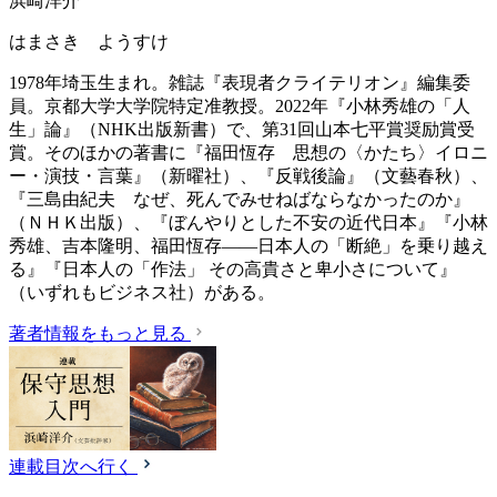
浜崎洋介
はまさき ようすけ
1978年埼玉生まれ。雑誌『表現者クライテリオン』編集委
員。京都大学大学院特定准教授。2022年『小林秀雄の「人
生」論』（NHK出版新書）で、第31回山本七平賞奨励賞受
賞。そのほかの著書に『福田恆存 思想の〈かたち〉イロニ
ー・演技・言葉』（新曜社）、『反戦後論』（文藝春秋）、
『三島由紀夫 なぜ、死んでみせねばならなかったのか』
（ＮＨＫ出版）、『ぼんやりとした不安の近代日本』『小林
秀雄、吉本隆明、福田恆存――日本人の「断絶」を乗り越え
る』『日本人の「作法」 その高貴さと卑小さについて』
（いずれもビジネス社）がある。
著者情報をもっと見る
連載目次へ行く