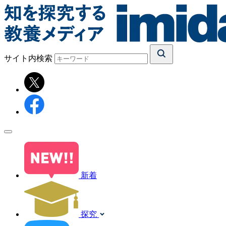
サイト内検索
新着
探究