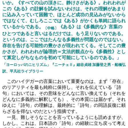
いか。《すべての山の頂きに、静けさがある》。われわれが
この《ある》の註解を試みないわけは、それの理解があまり
に込み入っていて困難で、ほとんど成功の見込みがないから
ではなくて、むしろここでは《ある》がかくも単純に語られ
ているからである。
《ある》は《多義的な》言葉の
〔中略〕
ひとつであると言いはるだけでは、もう足りないのである。
というのは、ここではたんなる多義性が問題なのではない。
存在を告げる可能性の豊かさが現われてくる。そしてこの豊
かさが、われわれが論理的＝文法的観点から《多義性》とし
て算定しがちなものを初めて可能にしているのである。」
「ヨーロッパのニヒリズム」『ニーチェⅡ』細谷貞雄 加藤登之男・船橋弘
訳、平凡社ライブラリー
このハイデガーの言葉において重要なのは、まず「存在」
のリアリティを最も純粋に保持し、それを伝えている「詩
句」においては、その意味をどんなに言い換えても（それを
どんなに多義的に解釈しても）、その本質には届かず、それ
ゆえに「詩句」の理解は、最終的に「詩句」の同語反復に頼
らざるを得ないのだという指摘です。
一見、難しそうなことを言っているようにも読めますが、
しかし、これは、日本語の「詩句」の経験に立ち戻って考え