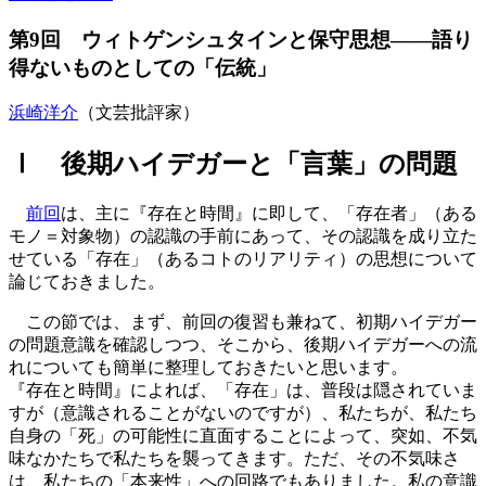
第9回 ウィトゲンシュタインと保守思想――語り
得ないものとしての「伝統」
浜崎洋介
（文芸批評家）
Ⅰ 後期ハイデガーと「言葉」の問題
前回
は、主に『存在と時間』に即して、「存在者」（ある
モノ＝対象物）の認識の手前にあって、その認識を成り立た
せている「存在」（あるコトのリアリティ）の思想について
論じておきました。
この節では、まず、前回の復習も兼ねて、初期ハイデガー
の問題意識を確認しつつ、そこから、後期ハイデガーへの流
れについても簡単に整理しておきたいと思います。
『存在と時間』によれば、「存在」は、普段は隠されていま
すが（意識されることがないのですが）、私たちが、私たち
自身の「死」の可能性に直面することによって、突如、不気
味なかたちで私たちを襲ってきます。ただ、その不気味さ
は、私たちの「本来性」への回路でもありました。私の意識