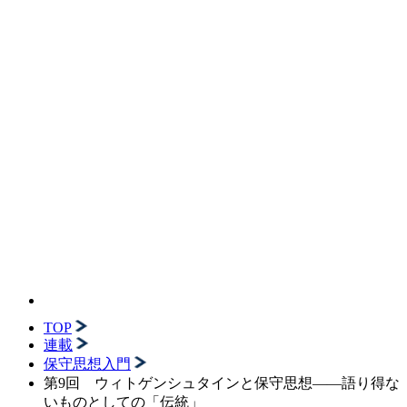
TOP
連載
保守思想入門
第9回 ウィトゲンシュタインと保守思想――語り得な
いものとしての「伝統」