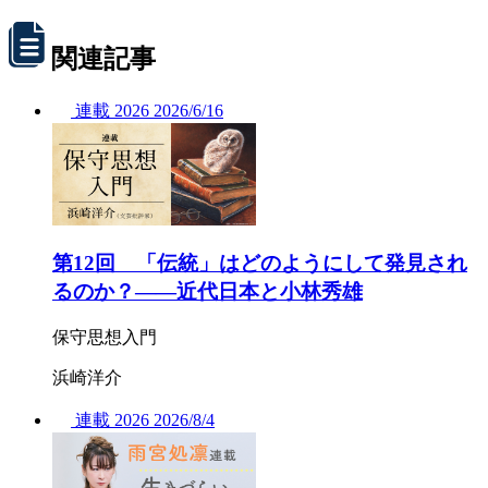
関連記事
連載
2026
2026/
6/16
第12回 「伝統」はどのようにして発見され
るのか？——近代日本と小林秀雄
保守思想入門
浜崎洋介
連載
2026
2026/
8/4