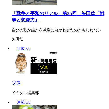
「戦争と平和のリアル」第35回 矢田稔「戦
争と想像力」
自分の歌が誰かを戦場に向かわせたのかもしれない
矢田稔
連載
8/6
ゾス
イミダス編集部
連載
8/5