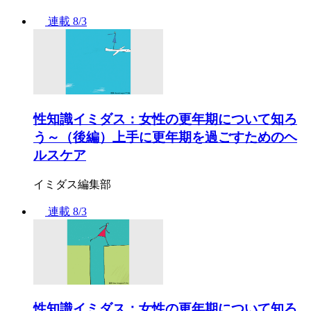
連載
8/3
性知識イミダス：女性の更年期について知ろ
う～（後編）上手に更年期を過ごすためのヘ
ルスケア
イミダス編集部
連載
8/3
性知識イミダス：女性の更年期について知ろ