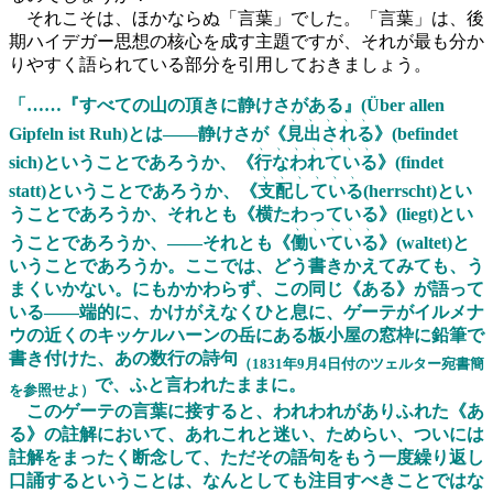
それこそは、ほかならぬ「言葉」でした。「言葉」は、後
期ハイデガー思想の核心を成す主題ですが、それが最も分か
りやすく語られている部分を引用しておきましょう。
「……『すべての山の頂きに静けさがある』(Über allen
﹅
﹅
﹅
﹅
﹅
Gipfeln ist Ruh)とは――静けさが《
見
出
さ
れ
る
》(befindet
﹅
﹅
﹅
﹅
﹅
﹅
﹅
sich)ということであろうか、《
行
な
わ
れ
て
い
る
》(findet
﹅
﹅
﹅
﹅
﹅
﹅
statt)ということであろうか、《
支
配
し
て
い
る
(herrscht)とい
うことであろうか、それとも《横たわっている》(liegt)とい
﹅
﹅
﹅
﹅
﹅
うことであろうか、――それとも《
働
い
て
い
る
》(waltet)と
いうことであろうか。ここでは、どう書きかえてみても、う
まくいかない。にもかかわらず、この同じ《ある》が語って
いる――端的に、かけがえなくひと息に、ゲーテがイルメナ
ウの近くのキッケルハーンの岳にある板小屋の窓枠に鉛筆で
書き付けた、あの数行の詩句
（1831年9月4日付のツェルター宛書簡
で、ふと言われたままに。
を参照せよ）
このゲーテの言葉に接すると、われわれがありふれた《あ
る》の註解において、あれこれと迷い、ためらい、ついには
註解をまったく断念して、ただその語句をもう一度繰り返し
口誦するということは、なんとしても注目すべきことではな