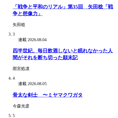
「戦争と平和のリアル」第35回 矢田稔「戦
争と想像力」
矢田稔
3
連載
2026.08.04
四半世紀、毎日飲酒しないと眠れなかった人
間がそれを断ち切った顛末記
雨宮処凛
4
連載
2026.08.05
骨太な剣士 〜ミヤマクワガタ
今森光彦
5