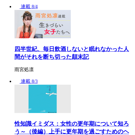
連載
8/4
四半世紀、毎日飲酒しないと眠れなかった人
間がそれを断ち切った顛末記
雨宮処凛
連載
8/3
性知識イミダス：女性の更年期について知ろ
う～（後編）上手に更年期を過ごすためのヘ