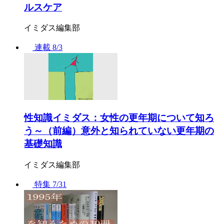
ルスケア
イミダス編集部
連載
8/3
性知識イミダス：女性の更年期について知ろ
う～（前編）意外と知られていない更年期の
基礎知識
イミダス編集部
特集
7/31