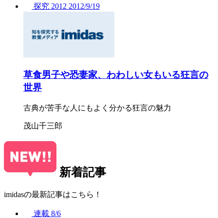
探究
2012
2012/
9/19
草食男子や恐妻家、わわしい女もいる狂言の
世界
古典が苦手な人にもよく分かる狂言の魅力
茂山千三郎
新着記事
imidasの最新記事はこちら！
連載
8/6