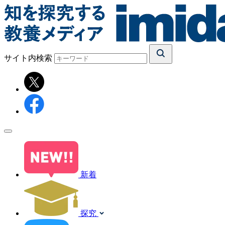
サイト内検索
新着
探究