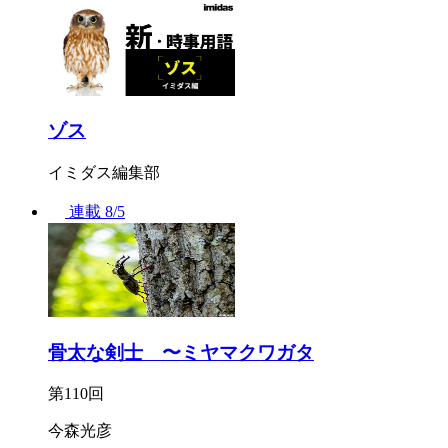
ゾス
イミダス編集部
連載
8/5
骨太な剣士 〜ミヤマクワガタ
第110回
今森光彦