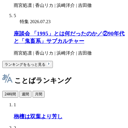
雨宮処凛 | 香山リカ | 浜崎洋介 | 吉田徹
5
特集
2026.07.23
座談会 「1995」とは何だったのか／②90年代
と「鬼畜系」サブカルチャー
雨宮処凛 | 香山リカ | 浜崎洋介 | 吉田徹
ランキングをもっと見る
ことばランキング
24時間
週間
月間
1
栴檀は双葉より芳し
2