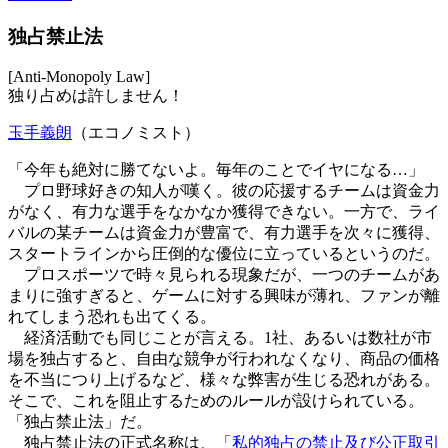
独占禁止法
[Anti-Monopoly Law]
独り占めは許しません！
玉手義朗
（エコノミスト）
「今年も絶対に勝てないよ。毎年のことでイヤになる…」
プロ野球好きの知人が嘆く。彼の応援するチームは資金力
がなく、有力な選手をなかなか獲得できない。一方で、ライ
バルの某チームは資金力が豊富で、有力選手を次々に獲得、
スタートラインから圧倒的な優位に立っているというのだ。
プロスポーツで時々見られる現象だが、一つのチームがあ
まりに強すぎると、ゲームに対する興味が薄れ、ファンが離
れてしまう恐れも出てくる。
経済活動でも同じことが言える。1社、あるいは数社が市
場を独占すると、自由な競争が行われなくなり、商品の価格
を不当につり上げるなど、様々な弊害が生じる恐れがある。
そこで、これを阻止するためのルールが設けられている。
「独占禁止法」だ。
独占禁止法の正式名称は、
「私的独占の禁止及び公正取引