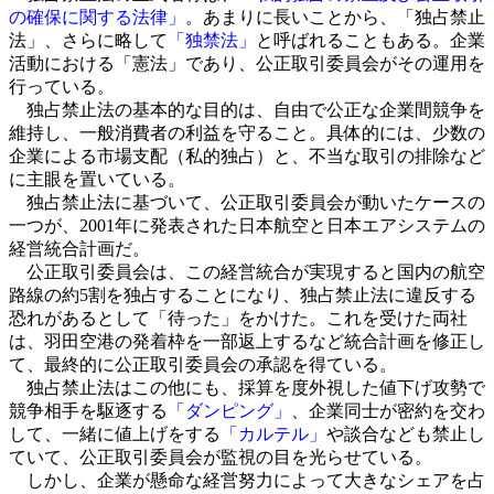
の確保に関する法律」
。あまりに長いことから、「独占禁止
法」、さらに略して
「独禁法」
と呼ばれることもある。企業
活動における「憲法」であり、公正取引委員会がその運用を
行っている。
独占禁止法の基本的な目的は、自由で公正な企業間競争を
維持し、一般消費者の利益を守ること。具体的には、少数の
企業による市場支配（私的独占）と、不当な取引の排除など
に主眼を置いている。
独占禁止法に基づいて、公正取引委員会が動いたケースの
一つが、2001年に発表された日本航空と日本エアシステムの
経営統合計画だ。
公正取引委員会は、この経営統合が実現すると国内の航空
路線の約5割を独占することになり、独占禁止法に違反する
恐れがあるとして「待った」をかけた。これを受けた両社
は、羽田空港の発着枠を一部返上するなど統合計画を修正し
て、最終的に公正取引委員会の承認を得ている。
独占禁止法はこの他にも、採算を度外視した値下げ攻勢で
競争相手を駆逐する
「ダンピング」
、企業同士が密約を交わ
して、一緒に値上げをする
「カルテル」
や談合なども禁止し
ていて、公正取引委員会が監視の目を光らせている。
しかし、企業が懸命な経営努力によって大きなシェアを占